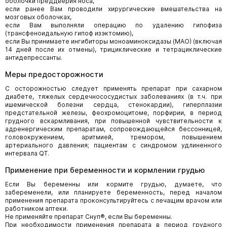
оболочки преддверия носа,
если ранее Вам проводили хирургические вмешательства на
мозговых оболочках,
если Вам выполняли операцию по удалению гипофиза
(трансфеноидальную гипоф изэктомию),
если Вы принимаете ингибиторы моноаминоксидазы (МАО) (включая
14 дней после их отмены), трициклические и тетрациклические
антидепрессанты.
Меры предосторожности
С осторожностью следует применять препарат при сахарном
диабете, тяжелых сердечно­сосудистых заболеваниях (в т.ч. при
ишемической болезни сердца, стенокардии), гиперплазии
предстательной железы, феохромоцитоме, порфирии, в период
грудного вскармливания, при повышенной чувствительности к
адренергическим препаратам, сопровождающейся бессонницей,
головокружением, аритмией, тремором, повышением
артериального давления; пациентам с синдромом удлиненного
интервала QT.
Применение при беременности и кормлении грудью
Если Вы беременны или кормите грудью, думаете, что
забеременели, или планируете беременность, перед началом
применения препарата проконсультируйтесь с лечащим врачом или
работником аптеки.
Не применяйте препарат Снуп®, если Вы беременны.
При необходимости применения препарата в период грудного