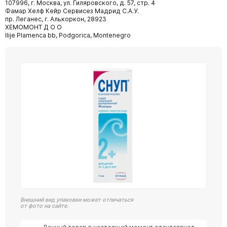
107996, г. Москва, ул. Гиляровского, д. 57, стр. 4
Фамар Хелф Кейр Сервисез Мадрид С.А.У.
пр. Леганес, г. Алькоркон, 28923
ХЕМОМОНТ Д О О
Ilije Plamenca bb, Podgorica, Montenegro
Внешний вид упаковки может отличаться
от фото на сайте.