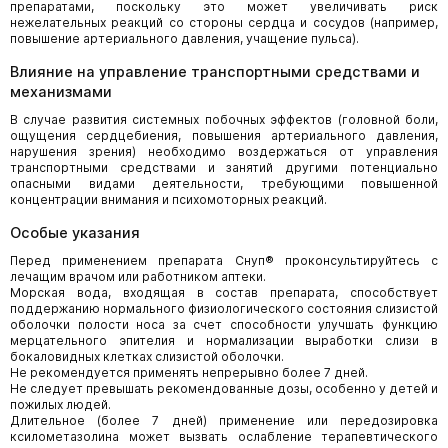
препаратами, поскольку это может увеличивать риск
нежелательных реакций со стороны сердца и сосудов (например,
повышение артериального давления, учащение пульса).
Влияние на управление транспортными средствами и
механизмами
В случае развития системных побочных эффектов (головной боли,
ощущения сердцебиения, повышения артериального давления,
нарушения зрения) необходимо воздержаться от управления
транспортными средствами и занятий другими потенциально
опасными видами деятельности, требующими повышенной
концентрации внимания и психомоторных реакций.
Особые указания
Перед применением препарата Снуп® проконсультируйтесь с
лечащим врачом или работником аптеки.
Морская вода, входящая в состав препарата, способствует
поддержанию нормального физиологического состояния слизистой
оболочки полости носа за счет способности улучшать функцию
мерцательного эпителия и нормализации выработки слизи в
бокаловидных клетках слизистой оболочки.
Не рекомендуется применять непрерывно более 7 дней.
Не следует превышать рекомендованные дозы, особенно у детей и
пожилых людей.
Длительное (более 7 дней) применение или передозировка
ксилометазолина может вызвать ослабление терапевтического