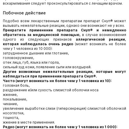
вскармливания следует проконсультироваться с лечащим врачом.
Побочное действие
Подобно всем лекарственным препаратам препарат Снуп® может
вызывать нежелательные реакции, однако они возникают не у всех.
Прекратите применение препарата Снуп® и немедленно
обратитесь за медицинской помощью,
в случае возникновения
одного из следующих признаков
аллергической реакции,
которая наблюдалась очень редко
(может возникать не более
чем у 1 человека из 10 000):
затрудненное дыхание или глотание,
головокружение,
отек лица, губ, языка или горла,
сильный зуд кожи, появление сыпи или волдырей.
Другие возможные нежелательные реакции, которые могут
наблюдаться при применении препарата Снуп®.
Часто (могут возникать не более чем у 1 человека из 10):
головная боль,
раздражение и/или сухость слизистой оболочки носа
жжение,
покалывание,
чихание,
увеличение выработки слизи (гиперсекреция) слизистой оболочкой
носоглотки,
тошнота,
жжение в месте применения.
Редко (могут возникать не более чем у 1 человека из 1 000):