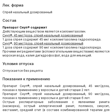
Лек. форма
Спрей назальный дозированный
Состав
Препарат Снуп® содержит
Действующим веществом является ксилометазолин.
Снуп®, 45 мкг/доза, спрей назальный дозированный
1 доза спрея содержит 45 мкг ксилометазолина гидрохлорида.
Снуп
®,
90 мкг/доза, спрей назальный дозированный
1 доза спрея содержит 90 мкг ксилометазолина гидрохлорида.
Прочими ингредиентами (вспомогательными веществами) являются
морская вода, калия дигидрофосфат, вода для инъекций.
Условия отпуска
Отпускается без рецепта
Показания к применению
Препарат Снуп®, спрей назальный дозированный, 45 мкг/доза,
показан к применению у взрослых и детей старше 2 лет.
Препарат Снуп®, спрей назальный дозированный, 90 мкг/доза,
показан к применению у взрослых и детей старше б лет.
Острые респираторные заболевания с явлениями ринита
(насморка), острый аллергический ринит, поллиноз, синусит,
евстахиит, средний отит (в составе комбинированной терапии для