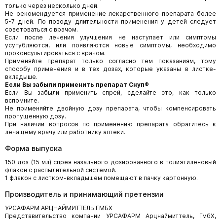
только через несколько дней.
Не рекомендуется применение лекарственного препарата более
5-7 дней. По поводу длительности применения у детей следует
советоваться с врачом.
Если после лечения улучшения не наступает или симптомы
усугубляются, или появляются новые симптомы, необходимо
проконсультироваться с врачом.
Применяйте препарат только согласно тем показаниям, тому
способу применения и в тех дозах, которые указаны в листке-
вкладыше.
Если Вы забыли применить препарат Снуп®
Если Вы забыли применить спрей, сделайте это, как только
вспомните.
Не применяйте двойную дозу препарата, чтобы компенсировать
пропущенную дозу.
При наличии вопросов по применению препарата обратитесь к
лечащему врачу или работнику аптеки.
Форма выпуска
150 доз (15 мл) спрея назального дозированного в полиэтиленовый
флакон с распылительной системой.
1 флакон с листком-вкладышем помещают в пачку картонную.
Производитель и принимающий претензии
УРСАФАРМ АРЦНАЙМИТТЕЛЬ ГМБХ
Представительство компании УРСАФАРМ Арцнаймиттель, ГмбХ,