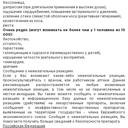
бессонница,
депрессия (при длительном применении в высоких дозах),
ощущение сердцебиения, повышение артериального давления,
усиление отека слизистой оболочки носа (реактивная гиперемия),
кровотечение из носа,
рвота.
Очень редко (могут возникать не более чем у 1 человека из 10
000):
беспокойство,
усталость,
парестезии,
галлюцинации и судороги (преимущественно у детей),
нарушение четкости зрительного восприятия,
тахикардия,
аритмия.
Сообщение о нежелательных реакциях
Если у Вас возникают какие-либо нежелательные реакции,
проконсультируйтесь с врачом, или работником аптеки. Данная
рекомендация распространяется на любые возможные
нежелательные реакции, в том числе на не перечисленные в
листке-вкладыше. Вы также можете сообщить о нежелательных
реакциях в информационную базу данных по нежелательным
реакциям (действиям) на лекарственные препараты, включая
сообщения о неэффективности лекарственных препаратов,
выявленным на территории государства - члена Евразийского
экономического союза. Сообщая о нежелательных реакциях, Вы
помогаете получить больше сведений о безопасности препарата.
Российская Федерация