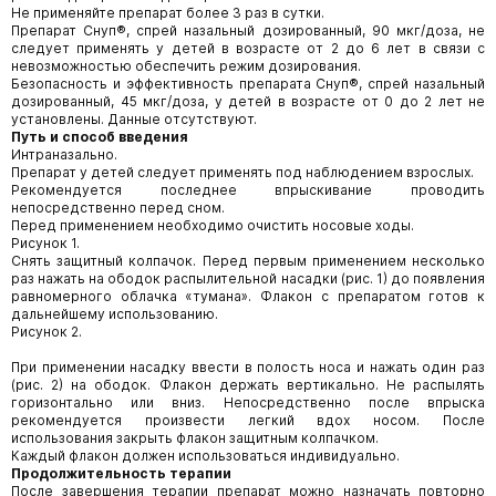
Не применяйте препарат более 3 раз в сутки.
Препарат Снуп®, спрей назальный дозированный, 90 мкг/доза, не
следует применять у детей в возрасте от 2 до 6 лет в связи с
невозможностью обеспечить режим дозирования.
Безопасность и эффективность препарата Снуп®, спрей назальный
дозированный, 45 мкг/доза, у детей в возрасте от 0 до 2 лет не
установлены. Данные отсутствуют.
Путь и способ введения
Интраназально.
Препарат у детей следует применять под наблюдением взрослых.
Рекомендуется последнее впрыскивание проводить
непосредственно перед сном.
Перед применением необходимо очистить носовые ходы.
Рисунок 1.
Снять защитный колпачок. Перед первым применением несколько
раз нажать на ободок распылительной насадки (рис. 1) до появления
равномерного облачка «тумана». Флакон с препаратом готов к
дальнейшему использованию.
Рисунок 2.
При применении насадку ввести в полость носа и нажать один раз
(рис. 2) на ободок. Флакон держать вертикально. Не распылять
горизонтально или вниз. Непосредственно после впрыска
рекомендуется произвести легкий вдох носом. После
использования закрыть флакон защитным колпачком.
Каждый флакон должен использоваться индивидуально.
Продолжительность терапии
После завершения терапии препарат можно назначать повторно