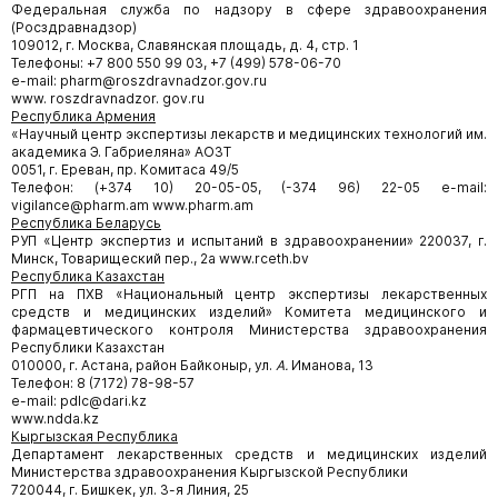
Федеральная служба по надзору в сфере здравоохранения
(Росздравнадзор)
109012, г. Москва, Славянская площадь, д. 4, стр. 1
Телефоны: +7 800 550 99 03, +7 (499) 578-06-70
e-mail: pharm@roszdravnadzor.gov.ru
www. roszdravnadzor. gov.ru
Республика Армения
«Научный центр экспертизы лекарств и медицинских технологий им.
академика Э. Габриеляна» АОЗТ
0051, г. Ереван, пр. Комитаса 49/5
Телефон: (+374 10) 20-05-05, (-374 96) 22-05 e-mail:
vigilance@pharm.am www.pharm.am
Республика Беларусь
РУП «Центр экспертиз и испытаний в здравоохранении» 220037, г.
Минск, Товарищеский пер., 2а www.rceth.bv
Республика Казахстан
РГП на ПХВ «Национальный центр экспертизы лекарственных
средств и медицинских изделий» Комитета медицинского и
фармацевтического контроля Министерства здравоохранения
Республики Казахстан
010000, г. Астана, район Байконыр, ул.
А.
Иманова, 13
Телефон: 8 (7172) 78-98-57
e-mail: pdlc@dari.kz
www.ndda.kz
Кыргызская Республика
Департамент лекарственных средств и медицинских изделий
Министерства здравоохранения Кыргызской Республики
720044, г. Бишкек, ул. 3-я Линия, 25