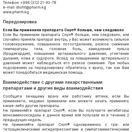
Телефон: +996 (312) 21-92-78
e-mail: dlomt@pharm.kg
www.pharm.kg
Передозировка
Если Вы применили препарата Снуп® больше, чем следовало
Если Вы применили препарата Снуп® больше, чем следовало, или
случайно приняли препарат внутрь, у Вас может возникнуть сильное
головокружение, повышенное потоотделение, резкое снижение
температуры тела, головная боль, замедление пульса
(брадикардия), повышение артериального давления, угнетение
дыхания, кома и судороги. Вслед за повышением артериального
давления может наблюдаться его резкое снижение. При любых
подозрениях на передозировку обратитесь к врачу, так как Вам
может понадобиться медицинская помощь.
Взаимодействие с другими лекарственными
препаратами и другие виды взаимодействия
Сообщите лечащему врачу или работнику аптеки, если Вы
применяете, недавно применяли или можете начать применять
какие-либо другие препараты.
Не применяйте препарат Снуп®, если Вы получаете ингибиторы
моноаминооксидазы в данное время или получали их в течение 2
предыдущих недель.
Не применяйте препарат Снуп® одновременно с три- или
тетрациклическими антидепрессантами и симпатомиметическими