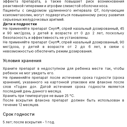
эффекта препарата, а также повышает риск возникновения
реактивной гиперемии и атрофии слизистой оболочки носа.
Пациенты с синдромом удлиненного интервала QT, получающие
ксилометазолин, могут подвергаться повышенному риску развития
серьезных желудочковых аритмий.
Дети и подростки
Не применяйте препарат Снуп®, спрей назальный дозированный, 45
и 90 мкг/доза, у детей в возрасте от 0 до 2 лет, поскольку
безопасность и эффективность не установлены.
Не применяйте препарат Снуп®, спрей назальный дозированный, 90
мкг/доза, у детей в возрасте от 2 до 6 лет, в связи с
невозможностью обеспечить режим дозирования.
Условия хранения
Храните препарат в недоступном для ребенка месте так, чтобы
ребенок не мог увидеть его.
Не применяйте препарат после истечения срока годности (срока
хранения), указанного на картонной упаковке или флаконе после
слов «Годен до». Датой истечения срока годности является
последний день данного месяца.
Хранить при температуре не выше 25 °C.
После вскрытия флакона препарат должен быть использован в
течение 12 месяцев.
Срок годности
5 лет; после вскрытия - 1 год.