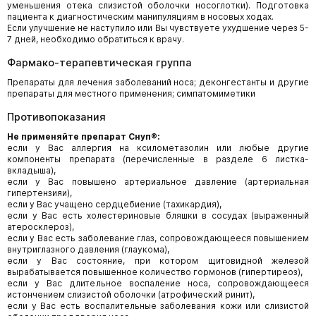
уменьшения отека слизистой оболочки носоглотки). Подготовка
пациента к диагностическим манипуляциям в носовых ходах.
Если улучшение не наступило или Вы чувствуете ухудшение через 5-
7 дней, необходимо обратиться к врачу.
Фармако-терапевтическая группа
Препараты для лечения заболеваний носа; деконгестанты и другие
препараты для местного применения; симпатомиметики
Противопоказания
Не применяйте препарат Снуп®:
если у Вас аллергия на ксилометазолин или любые другие
компоненты препарата (перечисленные в разделе 6 листка-
вкладыша),
если у Вас повышено артериальное давление (артериальная
гипертензияи),
если у Вас учащено сердцебиение (тахикардия),
если у Вас есть холестериновые бляшки в сосудах (выраженный
атеросклероз),
если у Вас есть заболевание глаз, сопровождающееся повышением
внутриглазного давления (глаукома),
если у Вас состояние, при котором щитовидной железой
вырабатывается повышенное количество гормонов (гипертиреоз),
если у Вас длительное воспаление носа, сопровождающееся
истончением слизистой оболочки (атрофический ринит),
если у Вас есть воспалительные заболевания кожи или слизистой