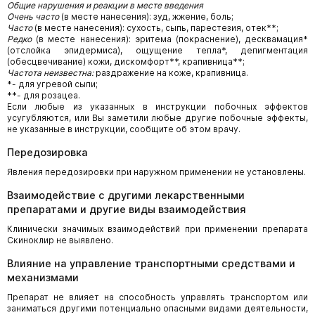
Общие нарушения и реакции в месте введения
Очень часто
(в месте нанесения): зуд, жжение, боль;
Часто
(в месте нанесения): сухость, сыпь, парестезия, отек**;
Редко
(в месте нанесения): эритема (покраснение), десквамация*
(отслойка эпидермиса), ощущение тепла*, депигментация
(обесцвечивание) кожи, дискомфорт**, крапивница**;
Частота неизвестна:
раздражение на коже, крапивница.
*- для угревой сыпи;
**- для розацеа.
Если любые из указанных в инструкции побочных эффектов
усугубляются, или Вы заметили любые другие побочные эффекты,
не указанные в инструкции, сообщите об этом врачу.
Передозировка
Явления передозировки при наружном применении не установлены.
Взаимодействие с другими лекарственными
препаратами и другие виды взаимодействия
Клинически значимых взаимодействий при применении препарата
Скиноклир не выявлено.
Влияние на управление транспортными средствами и
механизмами
Препарат не влияет на способность управлять транспортом или
заниматься другими потенциально опасными видами деятельности,