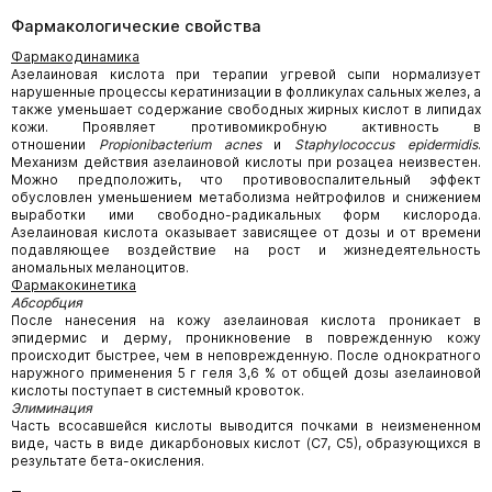
Фармакологические свойства
Фармакодинамика
Азелаиновая кислота при терапии угревой сыпи нормализует
нарушенные процессы кератинизации в фолликулах сальных желез, а
также уменьшает содержание свободных жирных кислот в липидах
кожи. Проявляет противомикробную активность в
отношении
Propionibacterium acnes
и
Staphylococcus epidermidis
.
Механизм действия азелаиновой кислоты при розацеа неизвестен.
Можно предположить, что противовоспалительный эффект
обусловлен уменьшением метаболизма нейтрофилов и снижением
выработки ими свободно-радикальных форм кислорода.
Азелаиновая кислота оказывает зависящее от дозы и от времени
подавляющее воздействие на рост и жизнедеятельность
аномальных меланоцитов.
Фармакокинетика
Абсорбция
После нанесения на кожу азелаиновая кислота проникает в
эпидермис и дерму, проникновение в поврежденную кожу
происходит быстрее, чем в неповрежденную. После однократного
наружного применения 5 г геля 3,6 % от общей дозы азелаиновой
кислоты поступает в системный кровоток.
Элиминация
Часть всосавшейся кислоты выводится почками в неизмененном
виде, часть в виде дикарбоновых кислот (С7, С5), образующихся в
результате бета-окисления.