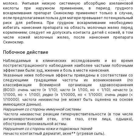
молоко. Учитывая низкую системную абсорбцию азелаиновой
кислоты при наружном применении, в период грудного
вскармливания препарат Скиноклир применяют только в случае,
если предполагаемая польза для матери превышает потенциальный
риск для ребенка. При грудном вскармливании необходимо
избегать нанесения препарата на область молочных желез перед
кормлением; следует не допускать контакта детей с кожей, в том
числе кожей молочных желез, после нанесения препарата
Скиноклир.
Побочное действие
Наблюдаемые в клинических исследованиях и во время
пострегистрационного наблюдения наиболее частыми побочными
эффектами были: зуд, жжение и боль в месте нанесения.
Указанные ниже побочные эффекты приведены в соответствии со
следующими градациями частоты их возникновения (по
классификации Всемирной организации здравоохранения
(ВОЗ)):
очень часто
(≥ 1/10);
часто
(≥ 1/100, но < 1/10);
нечасто
(≥
1/1000, но < 1/100);
редко
(≥ 1/10000, но < 1/1000);
очень редко
(<
1/10000);
частота неизвестна
(не может быть оценена на основе
имеющихся данных).
Нарушения со стороны иммунной системы
Частота неизвестна:
реакции гиперчувствительности (в том числе
ангионевротический отек, отек глаз, отек лица, одышка),
обострение бронхиальной астмы.
Нарушения со стороны кожи и подкожных тканей
Нечасто:
контактный дерматит, акне** (угревая сыпь).