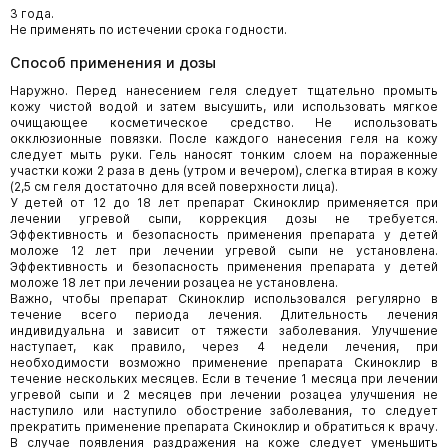
3 года.
Не применять по истечении срока годности.
Способ применения и дозы
Наружно. Перед нанесением геля следует тщательно промыть
кожу чистой водой и затем высушить, или использовать мягкое
очищающее косметическое средство. Не использовать
окклюзионные повязки. После каждого нанесения геля на кожу
следует мыть руки. Гель наносят тонким слоем на пораженные
участки кожи 2 раза в день (утром и вечером), слегка втирая в кожу
(2,5 см геля достаточно для всей поверхности лица).
У детей от 12 до 18 лет препарат Скиноклир применяется при
лечении угревой сыпи, коррекция дозы не требуется.
Эффективность и безопасность применения препарата у детей
моложе 12 лет при лечении угревой сыпи не установлена.
Эффективность и безопасность применения препарата у детей
моложе 18 лет при лечении розацеа не установлена.
Важно, чтобы препарат Скиноклир использовался регулярно в
течение всего периода лечения. Длительность лечения
индивидуальна и зависит от тяжести заболевания. Улучшение
наступает, как правило, через 4 недели лечения, при
необходимости возможно применение препарата Скиноклир в
течение нескольких месяцев. Если в течение 1 месяца при лечении
угревой сыпи и 2 месяцев при лечении розацеа улучшения не
наступило или наступило обострение заболевания, то следует
прекратить применение препарата Скиноклир и обратиться к врачу.
В случае появления раздражения на коже следует уменьшить