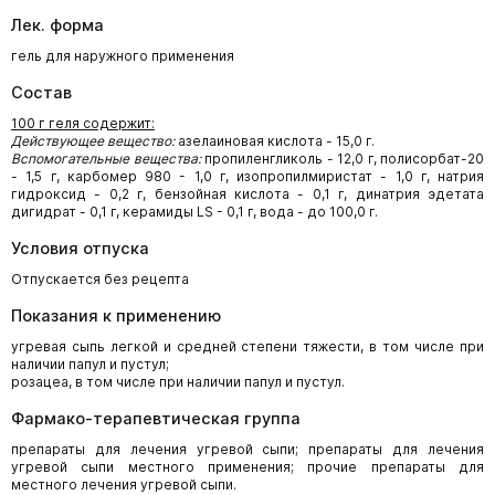
Лек. форма
гель для наружного применения
Состав
100 г геля содержит:
Действующее вещество:
азелаиновая кислота - 15,0 г.
Вспомогательные вещества:
пропиленгликоль - 12,0 г, полисорбат-20
- 1,5 г, карбомер 980 - 1,0 г, изопропилмиристат - 1,0 г, натрия
гидроксид - 0,2 г, бензойная кислота - 0,1 г, динатрия эдетата
дигидрат - 0,1 г, керамиды LS - 0,1 г, вода - до 100,0 г.
Условия отпуска
Отпускается без рецепта
Показания к применению
угревая сыпь легкой и средней степени тяжести, в том числе при
наличии папул и пустул;
розацеа, в том числе при наличии папул и пустул.
Фармако-терапевтическая группа
препараты для лечения угревой сыпи; препараты для лечения
угревой сыпи местного применения; прочие препараты для
местного лечения угревой сыпи.