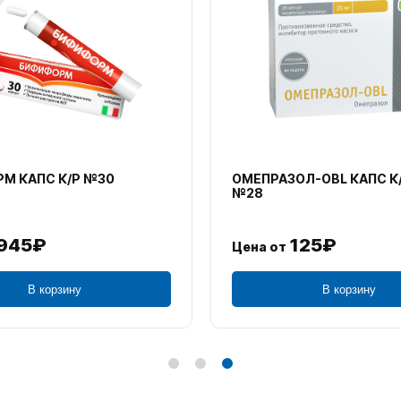
М КАПС К/Р №30
ОМЕПРАЗОЛ-OBL КАПС К
№28
945₽
125₽
Цена от
В корзину
В корзину