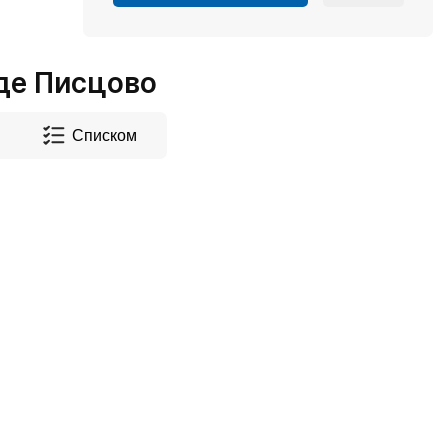
де Писцово
Списком