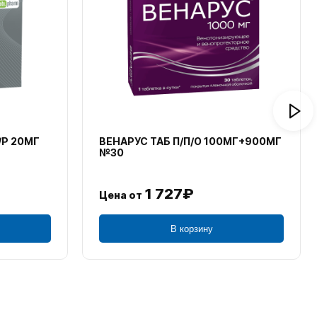
/Р 20МГ
ВЕНАРУС ТАБ П/П/О 100МГ+900МГ
№30
1 727₽
Цена от
В корзину