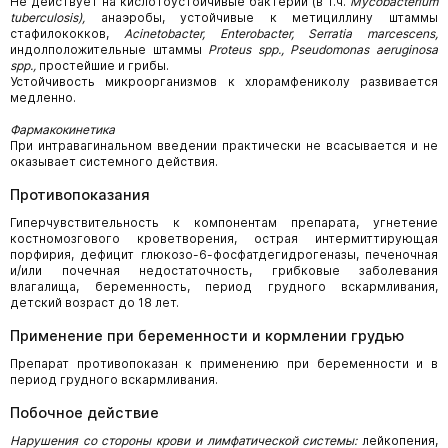
Не действует на кислотоустойчивые бактерии (в т.ч.
Mycobacterium
tuberculosis),
анаэробы, устойчивые к метициллину штаммы
стафилококков,
Acinetobacter, Enterobacter, Serratia marcescens,
индолположительные штаммы
Proteus spp., Pseudomonas aeruginosa
spp.,
простейшие и грибы.
Устойчивость микроорганизмов к хлорамфениколу развивается
медленно.
Фармакокинетика
При интравагинальном введении практически не всасывается и не
оказывает системного действия.
Противопоказания
Гиперчувствительность к компонентам препарата, угнетение
костномозгового кроветворения, острая интермиттирующая
порфирия, дефицит глюкозо-6-фосфатдегидрогеназы, печеночная
и/или почечная недостаточность, грибковые заболевания
влагалища, беременность, период грудного вскармливания,
детский возраст до 18 лет.
Применение при беременности и кормлении грудью
Препарат противопоказан к применению при беременности и в
период грудного вскармливания.
Побочное действие
Нарушения со стороны крови и лимфатической системы:
лейкопения,