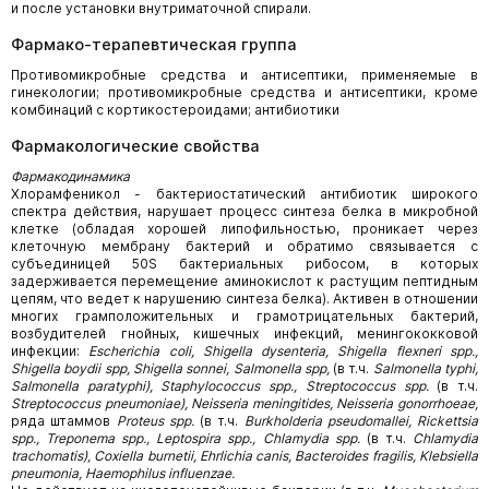
и после установки внутриматочной спирали.
Фармако-терапевтическая группа
Противомикробные средства и антисептики, применяемые в
гинекологии; противомикробные средства и антисептики, кроме
комбинаций с кортикостероидами; антибиотики
Фармакологические свойства
Фармакодинамика
Хлорамфеникол - бактериостатический антибиотик широкого
спектра действия, нарушает процесс синтеза белка в микробной
клетке (обладая хорошей липофильностью, проникает через
клеточную мембрану бактерий и обратимо связывается с
субъединицей 50S бактериальных рибосом, в которых
задерживается перемещение аминокислот к растущим пептидным
цепям, что ведет к нарушению синтеза белка). Активен в отношении
многих грамположительных и грамотрицательных бактерий,
возбудителей гнойных, кишечных инфекций, менингококковой
инфекции:
Escherichia
coli
,
Shigella
dysenteria
,
Shigella
flexneri
spp
.,
Shigella
boydii
spp
,
Shigella
sonnei
,
Salmonella
spp
,
(в т.ч.
Salmonella
typhi
,
Salmonella
paratyphi
),
Staphylococcus
spp
.,
Streptococcus
spp
.
(в т.ч.
Streptococcus pneumoniae), Neisseria meningitides, Neisseria gonorrhoeae,
ряда штаммов
Proteus spp.
(в т.ч.
Burkholderia pseudomallei, Rickettsia
spp., Treponema spp., Leptospira spp., Chlamydia spp.
(в т.ч.
Chlamydia
trachomatis), Coxiella burnetii, Ehrlichia canis, Bacteroides fragilis, Klebsiella
pneumonia, Haemophilus influenzae.