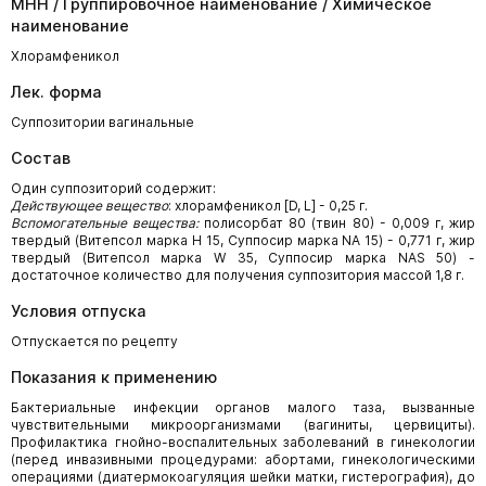
МНН / Группировочное наименование / Химическое
наименование
Хлорамфеникол
Лек. форма
Суппозитории вагинальные
Состав
Один суппозиторий содержит:
Действующее вещество
: хлорамфеникол [D, L] - 0,25 г.
Вспомогательные вещества:
полисорбат 80 (твин 80) - 0,009 г, жир
твердый (Витепсол марка H 15, Суппосир марка NA 15) - 0,771 г, жир
твердый (Витепсол марка W 35, Суппосир марка NAS 50) -
достаточное количество для получения суппозитория массой 1,8 г.
Условия отпуска
Отпускается по рецепту
Показания к применению
Бактериальные инфекции органов малого таза, вызванные
чувствительными микроорганизмами (вагиниты, цервициты).
Профилактика гнойно-воспалительных заболеваний в гинекологии
(перед инвазивными процедурами: абортами, гинекологическими
операциями (диатермокоагуляция шейки матки, гистерография), до