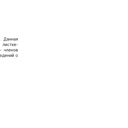
. Данная
 листке-
- членов
едений о