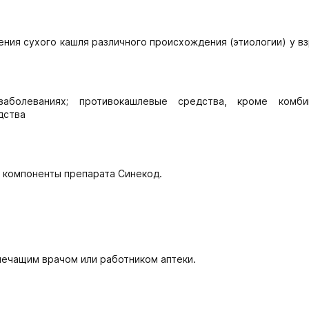
ния сухого кашля различного происхождения (этиологии) у в
аболеваниях; противокашлевые средства, кроме комби
дства
е компоненты препарата Синекод.
лечащим врачом или работником аптеки.