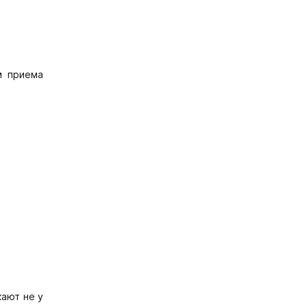
м приема
ают не у