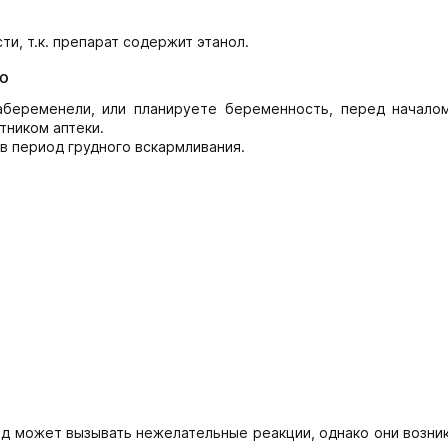
и, т.к. препарат содержит этанол.
ю
абеременели, или планируете беременность, перед начало
тником аптеки.
в период грудного вскармливания.
д может вызывать нежелательные реакции, однако они возник