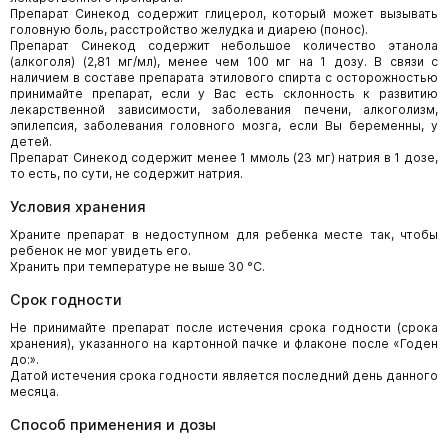
Препарат Синекод содержит глицерол, который может вызывать
головную боль, расстройство желудка и диарею (понос).
Препарат Синекод содержит небольшое количество этанола
(алкоголя) (2,81 мг/мл), менее чем 100 мг на 1 дозу. В связи с
наличием в составе препарата этилового спирта с осторожностью
принимайте препарат, если у Вас есть склонность к развитию
лекарственной зависимости, заболевания печени, алкоголизм,
эпилепсия, заболевания головного мозга, если Вы беременны, у
детей.
Препарат Синекод содержит менее 1 ммоль (23 мг) натрия в 1 дозе,
то есть, по сути, не содержит натрия.
Условия хранения
Храните препарат в недоступном для ребенка месте так, чтобы
ребенок не мог увидеть его.
Хранить при температуре не выше 30 °С.
Срок годности
Не принимайте препарат после истечения срока годности (срока
хранения), указанного на картонной пачке и флаконе после «Годен
до:».
Датой истечения срока годности является последний день данного
месяца.
Способ применения и дозы