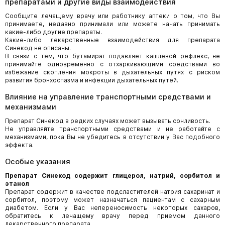
препаратами и другие виды взаимодействия
Сообщите лечащему врачу или работнику аптеки о том, что Вы
принимаете, недавно принимали или можете начать принимать
какие-либо другие препараты.
Какие-либо лекарственные взаимодействия для препарата
Синекод не описаны.
В связи с тем, что бутамират подавляет кашлевой рефлекс, не
принимайте одновременно с отхаркивающими средствами во
избежание скопления мокроты в дыхательных путях с риском
развития бронхоспазма и инфекции дыхательных путей.
Влияние на управление транспортными средствами и
механизмами
Препарат Синекод в редких случаях может вызывать сонливость.
Не управляйте транспортными средствами и не работайте с
механизмами, пока Вы не убедитесь в отсутствии у Вас подобного
эффекта.
Особые указания
Препарат Синекод содержит глицерол, натрий, сорбитол и
этанол
Препарат содержит в качестве подсластителей натрия сахаринат и
сорбитол, поэтому может назначаться пациентам с сахарным
диабетом. Если у Вас непереносимость некоторых сахаров,
обратитесь к лечащему врачу перед приемом данного
лекарственного препарата.