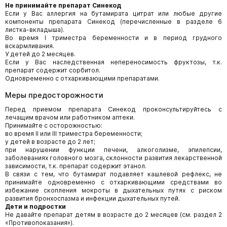
Не принимайте препарат Синекод
Если у Вас аллергия на бутамирата цитрат или любые другие
компоненты препарата Синекод (перечисленные в разделе 6
листка-вкладыша).
Во время I триместра беременности и в период грудного
вскармливания.
У детей до 2 месяцев.
Если у Вас наследственная непереносимость фруктозы, т.к.
препарат содержит сорбитол.
Одновременно с отхаркивающими препаратами.
Меры предосторожности
Перед приемом препарата Синекод проконсультируйтесь с
лечащим врачом или работником аптеки.
Принимайте с осторожностью:
во время II или III триместра беременности;
у детей в возрасте до 2 лет;
при нарушении функции печени, алкоголизме, эпилепсии,
заболеваниях головного мозга, склонности развития лекарственной
зависимости, т.к. препарат содержит этанол.
В связи с тем, что бутамират подавляет кашлевой рефлекс, не
принимайте одновременно с отхаркивающими средствами во
избежание скопления мокроты в дыхательных путях с риском
развития бронхоспазма и инфекции дыхательных путей.
Дети и подростки
Не давайте препарат детям в возрасте до 2 месяцев (см. раздел 2
«Противопоказания»).