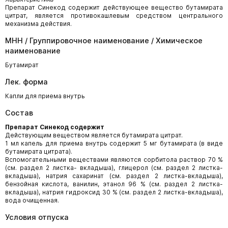
Препарат Синекод содержит действующее вещество бутамирата
цитрат, является противокашлевым средством центрального
механизма действия.
МНН / Группировочное наименование / Химическое
наименование
Бутамират
Лек. форма
Капли для приема внутрь
Состав
Препарат Синекод содержит
Действующим веществом является бутамирата цитрат.
1 мл капель для приема внутрь содержит 5 мг бутамирата (в виде
бутамирата цитрата).
Вспомогательными веществами являются сорбитола раствор 70 %
(см. раздел 2 листка- вкладыша), глицерол (см. раздел 2 листка-
вкладыша), натрия сахаринат (см. раздел 2 листка-вкладыша),
бензойная кислота, ванилин, этанол 96 % (см. раздел 2 листка-
вкладыша), натрия гидроксид 30 % (см. раздел 2 листка-вкладыша),
вода очищенная.
Условия отпуска