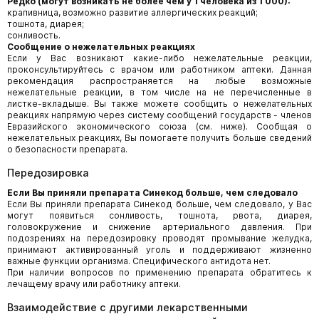
Редко (могут возникать не более чем у 1 человека из 1 000):
крапивница, возможно развитие аллергических реакций;
тошнота, диарея;
сонливость.
Сообщение о нежелательных реакциях
Если у Вас возникают какие-либо нежелательные реакции,
проконсультируйтесь с врачом или работником аптеки. Данная
рекомендация распространяется на любые возможные
нежелательные реакции, в том числе на не перечисленные в
листке-вкладыше. Вы также можете сообщить о нежелательных
реакциях напрямую через систему сообщений государств - членов
Евразийского экономического союза (см. ниже). Сообщая о
нежелательных реакциях, Вы помогаете получить больше сведений
о безопасности препарата.
Передозировка
Если Вы приняли препарата Синекод больше, чем следовало
Если Вы приняли препарата Синекод больше, чем следовало, у Вас
могут появиться сонливость, тошнота, рвота, диарея,
головокружение и снижение артериального давления. При
подозрениях на передозировку проводят промывание желудка,
принимают активированный уголь и поддерживают жизненно
важные функции организма. Специфического антидота нет.
При наличии вопросов по применению препарата обратитесь к
лечащему врачу или работнику аптеки.
Взаимодействие с другими лекарственными