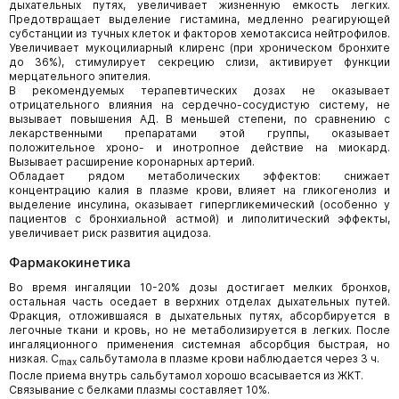
дыхательных путях, увеличивает жизненную емкость легких.
Предотвращает выделение гистамина, медленно реагирующей
субстанции из тучных клеток и факторов хемотаксиса нейтрофилов.
Увеличивает мукоцилиарный клиренс (при хроническом бронхите
до 36%), стимулирует секрецию слизи, активирует функции
мерцательного эпителия.
В рекомендуемых терапевтических дозах не оказывает
отрицательного влияния на сердечно-сосудистую систему, не
вызывает повышения АД. В меньшей степени, по сравнению с
лекарственными препаратами этой группы, оказывает
положительное хроно- и инотропное действие на миокард.
Вызывает расширение коронарных артерий.
Обладает рядом метаболических эффектов: снижает
концентрацию калия в плазме крови, влияет на гликогенолиз и
выделение инсулина, оказывает гипергликемический (особенно у
пациентов с бронхиальной астмой) и липолитический эффекты,
увеличивает риск развития ацидоза.
Фармакокинетика
Во время ингаляции 10-20% дозы достигает мелких бронхов,
остальная часть оседает в верхних отделах дыхательных путей.
Фракция, отложившаяся в дыхательных путях, абсорбируется в
легочные ткани и кровь, но не метаболизируется в легких. После
ингаляционного применения системная абсорбция быстрая, но
низкая. C
сальбутамола в плазме крови наблюдается через 3 ч.
max
После приема внутрь сальбутамол хорошо всасывается из ЖКТ.
Связывание с белками плазмы составляет 10%.