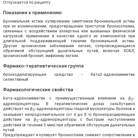
Отпускается по рецепту
Показания к применению
Бронхиальная астма: купирование симптомов бронхиальной астмы
при их возникновении; предотвращение приступов бронхоспазма,
связанных с воздействием аллергена или вызванных физической
нагрузкой; применение в качестве одного из компонентов при
длительной поддерживающей терапии бронхиальной астмы.
Другие хронические заболевания легких, сопровождающиеся
обратимой обструкцией дыхательных путей, включая ХОБЛ,
хронический бронхит, эмфизему легких.
Фармако-терапевтическая группа
бронходилатирующее средство - бета2-адреномиметик
селективный
Фармакологические свойства
Бета-адреномиметик с преимущественным влиянием на β
-
2
адренорецепторы. В терапевтических дозах сальбутамол
действует на β
-адренорецепторы гладкой мускулатуры бронхов и
2
оказывает непродолжительное (от 4 до 6 ч) бронхорасширяющее
действие на β
-адренорецепторы с быстрым наступлением
2
действия (в течение 5 мин) при обратимой обструкции дыхательных
путей.
Предупреждает и купирует бронхоспазм; снижает сопротивление в