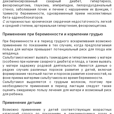
декомпенсированный сахарный диабет, гипертиреоз,
феохромоцитома, глаукома, эпиприпадки, пилородуоденальный
стеноз, заболевания почек и печени с нарушением их функции, I
триместр беременности, одновременный прием неселективных
бета-адреноблокаторов.
С осторожностью:
хроническая сердечная недостаточность легкой
и средней степени, артериальная гипертензия, феохромоцитома.
Применение при беременности и кормлении грудью
При беременности и в период грудного вскармливания возможно
применение по показаниям в тех случаях, когда предполагаемая
польза для матери превышает потенциальный риск для плода или
младенца.
Сальбутамол может вызвать тахикардию и гипергликемию у матери
(особенно при наличии сахарного диабета) и плода, а также вызвать
у матери задержку родовой деятельности. Имеются данные о
редких случаях различных пороков развития у детей, включая
формирование «волчьей пасти» и пороков развития конечностей, на
фоне приема матерями сальбутамола во время беременности.
Сальбутамол выделяется с грудным молоком, поэтому при
необходимости применения в период лактации следует также
оценить ожидаемую пользу лечения для матери и возможный риск
для ребенка.
Применение детьми
Возможно применение у детей соответствующих возрастных
категорий строго по показаниям, в рекомендуемых дозах и