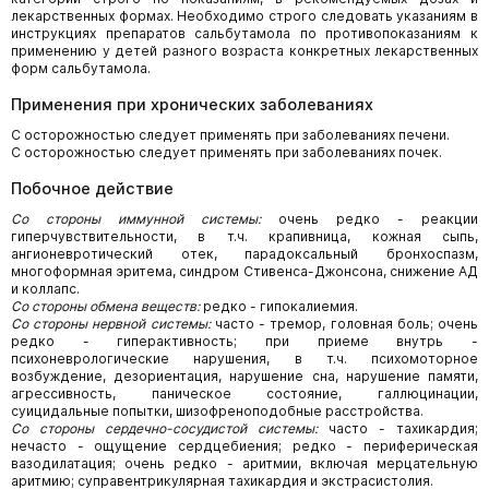
лекарственных формах. Необходимо строго следовать указаниям в
инструкциях препаратов сальбутамола по противопоказаниям к
применению у детей разного возраста конкретных лекарственных
форм сальбутамола.
Применения при хронических заболеваниях
С осторожностью следует применять при заболеваниях печени.
С осторожностью следует применять при заболеваниях почек.
Побочное действие
Со стороны иммунной системы:
очень редко - реакции
гиперчувствительности, в т.ч. крапивница, кожная сыпь,
ангионевротический отек, парадоксальный бронхоспазм,
многоформная эритема, синдром Стивенса-Джонсона, снижение АД
и коллапс.
Со стороны обмена веществ:
редко - гипокалиемия.
Со стороны нервной системы:
часто - тремор, головная боль; очень
редко - гиперактивность; при приеме внутрь -
психоневрологические нарушения, в т.ч. психомоторное
возбуждение, дезориентация, нарушение сна, нарушение памяти,
агрессивность, паническое состояние, галлюцинации,
суицидальные попытки, шизофреноподобные расстройства.
Со стороны сердечно-сосудистой системы:
часто - тахикардия;
нечасто - ощущение сердцебиения; редко - периферическая
вазодилатация; очень редко - аритмии, включая мерцательную
аритмию; суправентрикулярная тахикардия и экстрасистолия.