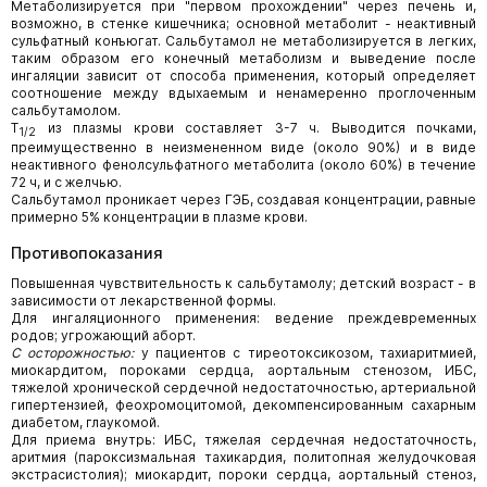
Метаболизируется при "первом прохождении" через печень и,
возможно, в стенке кишечника; основной метаболит - неактивный
сульфатный конъюгат. Сальбутамол не метаболизируется в легких,
таким образом его конечный метаболизм и выведение после
ингаляции зависит от способа применения, который определяет
соотношение между вдыхаемым и ненамеренно проглоченным
сальбутамолом.
T
из плазмы крови составляет 3-7 ч. Выводится почками,
1/2
преимущественно в неизмененном виде (около 90%) и в виде
неактивного фенолсульфатного метаболита (около 60%) в течение
72 ч, и с желчью.
Сальбутамол проникает через ГЭБ, создавая концентрации, равные
примерно 5% концентрации в плазме крови.
Противопоказания
Повышенная чувствительность к сальбутамолу; детский возраст - в
зависимости от лекарственной формы.
Для ингаляционного применения: ведение преждевременных
родов; угрожающий аборт.
С осторожностью:
у пациентов с тиреотоксикозом, тахиаритмией,
миокардитом, пороками сердца, аортальным стенозом, ИБС,
тяжелой хронической сердечной недостаточностью, артериальной
гипертензией, феохромоцитомой, декомпенсированным сахарным
диабетом, глаукомой.
Для приема внутрь: ИБС, тяжелая сердечная недостаточность,
аритмия (пароксизмальная тахикардия, политопная желудочковая
экстрасистолия); миокардит, пороки сердца, аортальный стеноз,