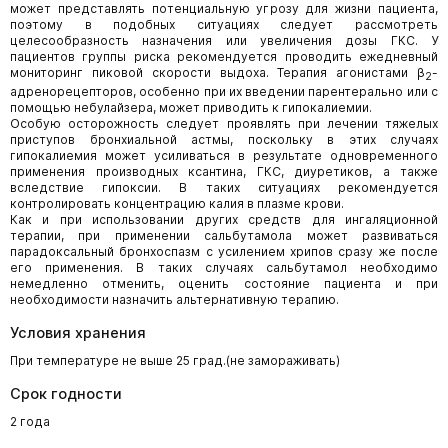
может представлять потенциальную угрозу для жизни пациента,
поэтому в подобных ситуациях следует рассмотреть
целесообразность назначения или увеличения дозы ГКС. У
пациентов группы риска рекомендуется проводить ежедневный
мониторинг пиковой скорости выдоха. Терапия агонистами β
-
2
адренорецепторов, особенно при их введении парентерально или с
помощью небулайзера, может приводить к гипокалиемии.
Особую осторожность следует проявлять при лечении тяжелых
приступов бронхиальной астмы, поскольку в этих случаях
гипокалиемия может усиливаться в результате одновременного
применения производных ксантина, ГКС, диуретиков, а также
вследствие гипоксии. В таких ситуациях рекомендуется
контролировать концентрацию калия в плазме крови.
Как и при использовании других средств для ингаляционной
терапии, при применении сальбутамола может развиваться
парадоксальный бронхоспазм с усилением хрипов сразу же после
его применения. В таких случаях сальбутамол необходимо
немедленно отменить, оценить состояние пациента и при
необходимости назначить альтернативную терапию.
Условия хранения
При температуре не выше 25 град.(не замораживать)
Срок годности
2 года