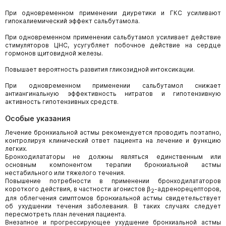
При одновременном применении диуретики и ГКС усиливают
гипокалиемический эффект сальбутамола.
При одновременном применении сальбутамол усиливает действие
стимуляторов ЦНС, усугубляет побочное действие на сердце
гормонов щитовидной железы.
Повышает вероятность развития гликозидной интоксикации.
При одновременном применении сальбутамол снижает
антиангинальную эффективность нитратов и гипотензивную
активность гипотензивных средств.
Особые указания
Лечение бронхиальной астмы рекомендуется проводить поэтапно,
контролируя клинический ответ пациента на лечение и функцию
легких.
Бронходилататоры не должны являться единственным или
основным компонентом терапии бронхиальной астмы
нестабильного или тяжелого течения.
Повышение потребности в применении бронходилататоров
короткого действия, в частности агонистов β
-адренорецепторов,
2
для облегчения симптомов бронхиальной астмы свидетельствует
об ухудшении течения заболевания. В таких случаях следует
пересмотреть план лечения пациента.
Внезапное и прогрессирующее ухудшение бронхиальной астмы