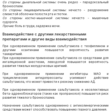
Со стороны дыхательной системы:
очень редко - парадоксальный
бронхоспазм.
Со стороны пищеварительной системы:
нечасто - раздражение
слизистой оболочки полости рта и глотки.
Со стороны костно-мышечной системы:
нечасто - мышечные
судороги.
Прочие:
боль в груди, задержка мочи.
Взаимодействие с другими лекарственными
препаратами и другие виды взаимодействия
При одновременном применении сальбутамола с теофиллином и
другими ксантинами повышается вероятность развития
тахиаритмий.
При одновременном применении сальбутамола со средствами для
ингаляционной анестезии, леводопой повышается вероятность
развития тяжелых желудочковых аритмий.
При одновременном применении ингибиторы МАО и
трициклические антидепрессанты усиливают действие
сальбутамола, что может привести к резкому снижению АД.
При одновременном применении сальбутамола и неселективных
бета-адреноблокаторов (таких как пропранолол) повышается риск
развития тяжелого бронхоспазма.
Назначение сальбутамола одновременно с антихолинергическими
средствами может способствовать повышению глазного давления.