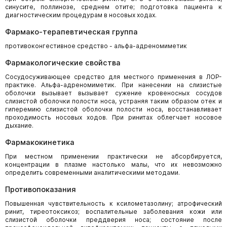
синусите, поллинозе, среднем отите; подготовка пациента к
диагностическим процедурам в носовых ходах.
Фармако-терапевтическая группа
противоконгестивное средство - альфа-адреномиметик
Фармакологические свойства
Сосудосуживающее средство для местного применения в ЛОР-
практике. Альфа-адреномиметик. При нанесении на слизистые
оболочки вызывает вызывает сужение кровеносных сосудов
слизистой оболочки полости носа, устраняя таким образом отек и
гиперемию слизистой оболочки полости носа, восстанавливает
проходимость носовых ходов. При ринитах облегчает носовое
дыхание.
Фармакокинетика
При местном применении практически не абсорбируется,
концентрации в плазме настолько малы, что их невозможно
определить современными аналитическими методами.
Противопоказания
Повышенная чувствительность к ксилометазолину; атрофический
ринит, тиреотоксикоз; воспалительные заболевания кожи или
слизистой оболочки преддверия носа; состояние после