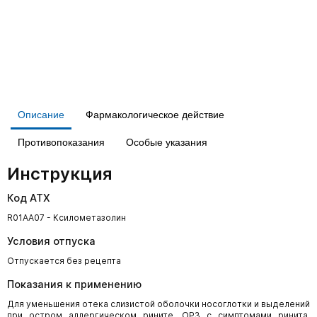
Описание
Фармакологическое действие
Противопоказания
Особые указания
Инструкция
Код АТХ
R01AA07 - Ксилометазолин
Условия отпуска
Отпускается без рецепта
Показания к применению
Для уменьшения отека слизистой оболочки носоглотки и выделений
при остром аллергическом рините, ОРЗ с симптомами ринита,