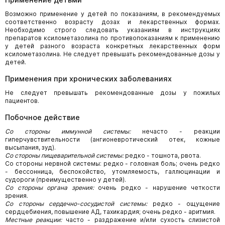
Возможно применение у детей по показаниям, в рекомендуемых
соответственно возрасту дозах и лекарственных формах.
Необходимо строго следовать указаниям в инструкциях
препаратов ксилометазолина по противопоказаниям к применению
у детей разного возраста конкретных лекарственных форм
ксилометазолина. Не следует превышать рекомендованные дозы у
детей.
Применения при хронических заболеваниях
Не следует превышать рекомендованные дозы у пожилых
пациентов.
Побочное действие
Со стороны иммунной системы:
нечасто - реакции
гиперчувствительности (ангионевротический отек, кожные
высыпания, зуд).
Со стороны пищеварительной системы:
редко - тошнота, рвота.
Со стороны нервной системы: редко - головная боль; очень редко
- бессонница, беспокойство, утомляемость, галлюцинации и
судороги (преимущественно у детей).
Со стороны органа зрения:
очень редко - нарушение четкости
зрения.
Со стороны сердечно-сосудистой системы:
редко - ощущение
сердцебиения, повышение АД, тахикардия; очень редко - аритмия.
Местные реакции:
часто - раздражение и/или сухость слизистой