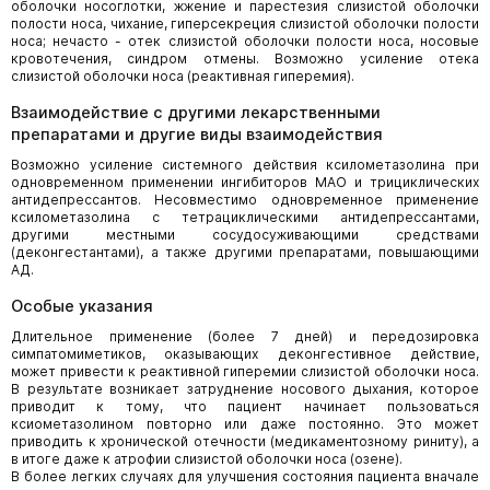
оболочки носоглотки, жжение и парестезия слизистой оболочки
полости носа, чихание, гиперсекреция слизистой оболочки полости
носа; нечасто - отек слизистой оболочки полости носа, носовые
кровотечения, синдром отмены. Возможно усиление отека
слизистой оболочки носа (реактивная гиперемия).
Взаимодействие с другими лекарственными
препаратами и другие виды взаимодействия
Возможно усиление системного действия ксилометазолина при
одновременном применении ингибиторов МАО и трициклических
антидепрессантов. Несовместимо одновременное применение
ксилометазолина с тетрациклическими антидепрессантами,
другими местными сосудосуживающими средствами
(деконгестантами), а также другими препаратами, повышающими
АД.
Особые указания
Длительное применение (более 7 дней) и передозировка
симпатомиметиков, оказывающих деконгестивное действие,
может привести к реактивной гиперемии слизистой оболочки носа.
В результате возникает затруднение носового дыхания, которое
приводит к тому, что пациент начинает пользоваться
ксиометазолином повторно или даже постоянно. Это может
приводить к хронической отечности (медикаментозному риниту), а
в итоге даже к атрофии слизистой оболочки носа (озене).
В более легких случаях для улучшения состояния пациента вначале