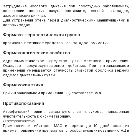
Затруднение носового дыхания при простудных заболеваниях,
воспалении носовых пазух, евстахиите, сенной лихорадке,
аллергических ринитах.
Для устранения отека перед диагностическими манипуляциями в
носовых ходах.
Фармако-терапевтическая группа
противоконгестивное средство - альфа-адреномиметик
Фармакологические свойства
Адреномиметическое средство для местного применения.
Оказывает сосудосуживающее действие. При интраназальном
применении уменьшается отечность слизистой оболочки верхних
отделов дыхательных путей.
Фармакокинетика
При интраназальном применении T
составляет 35 ч.
1/2
Противопоказания
Атрофический ринит, закрытоугольная глаукома, повышенная
чувствительность к оксиметазолину.
С осторожностью
Применение ингибиторов МАО и период до 10 дней после их
приема; применение препаратов, способствующих повышению АД и