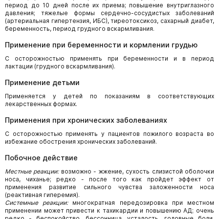
период до 10 дней после их приема; повышение внутриглазного
давления; тяжелые формы сердечно-сосудистых заболеваний
(артериальная гипертензия, ИБС), тиреотоксикоз, сахарный диабет,
беременность, период грудного вскармливания.
Применение при беременности и кормлении грудью
С осторожностью применять при беременности и в период
лактации (грудного вскармливания).
Применение детьми
Применяется у детей по показаниям в соответствующих
лекарственных формах.
Применения при хронических заболеваниях
С осторожностью применять у пациентов пожилого возраста во
избежание обострения хронических заболеваний.
Побочное действие
Местные реакции:
возможно - жжение, сухость слизистой оболочки
носа, чиханье; редко - после того как пройдет эффект от
применения развитие сильного чувства заложенности носа
(реактивная гиперемия).
Системные реакции:
многократная передозировка при местном
применении может привести к тахикардии и повышению АД; очень
редко - беспокойство, бессонница, усталость, головные боли,