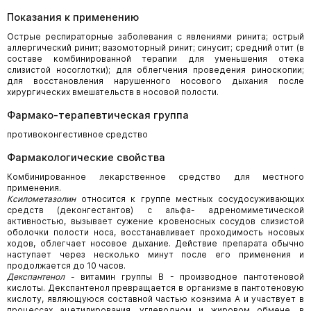
Показания к применению
Острые респираторные заболевания с явлениями ринита; острый
аллергический ринит; вазомоторный ринит; синусит; средний отит (в
составе комбинированной терапии для уменьшения отека
слизистой носоглотки); для облегчения проведения риноскопии;
для восстановления нарушенного носового дыхания после
хирургических вмешательств в носовой полости.
Фармако-терапевтическая группа
противоконгестивное средство
Фармакологические свойства
Комбинированное лекарственное средство для местного
применения.
Ксилометазолин
относится к группе местных сосудосуживающих
средств (деконгестантов) с альфа- адреномиметической
активностью, вызывает сужение кровеносных сосудов слизистой
оболочки полости носа, восстанавливает проходимость носовых
ходов, облегчает носовое дыхание. Действие препарата обычно
наступает через несколько минут после его применения и
продолжается до 10 часов.
Декспантенол
- витамин группы В - производное пантотеновой
кислоты. Декспантенол превращается в организме в пантотеновую
кислоту, являющуюся составной частью коэнзима А и участвует в
процессах ацетилирования, углеводном и жировом обмене, в