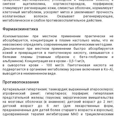
синтезе ацетилхолина, кортикостероидов, порфиринов;
стимулирует регенерацию кожи, слизистых оболочек, нормализует
клеточный метаболизм, ускоряет митоз и увеличивает прочность
коллагеновых волокон. Оказывает регенерирующее,
метаболическое и слабое противовоспалительное действие.
Фармакокинетика
Ксилометазолин
при местном применении практически не
абсорбируется, концентрации в плазме настолько малы, что их
невозможно определить современными аналитическими методами.
Декспантенол
при местном применении быстро абсорбируется
кожей и превращается в пантотеновую кислоту, связывается с
белками плазмы (главным образом с бета-глобулином и
альбумином). Концентрация ее в крови - 0,5-1 мг/л,
в сыворотке крови - 100 мкг/л. Пантотеновая кислота не
подвергается в организме метаболизму (кроме включения в Ко-А),
выводится в неизмененном виде.
Противопоказания
Артериальная гипертензия; тахикардия; выраженный атеросклероз;
атрофический ринит; гипертиреоз; порфирия; гиперплазия
предстательной железы; глаукома; хирургические вмешательства
на мозговых оболочках (в анамнезе); детский возраст до 2 лет;
детский возраст до 6 лет (для лекарственных форм,
предназначенных для детей более старшего возраста и взрослых);
одновременная терапия ингибиторами МАО и трициклическими