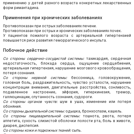
применению у детей разного возраста конкретных лекарственных
форм римантадина.
Применения при хронических заболеваниях
Противопоказан при острых заболеваниях печени.
Противопоказан при острых и хронических заболеваниях почек.
У пациентов пожилого возраста с артериальной гипертензией
повышается риск развития геморрагического инсульта.
Побочное действие
Со стороны сердечно-сосудистой системы:
тахикардия, сердечная
недостаточность, блокада сердца, ощущение сердцебиения,
артериальная гипертензия, нарушение мозгового кровообращения,
потеря сознания.
Со стороны нервной системы:
бессонница, головокружение,
головная боль, раздражительность, чувство усталости, нарушение
концентрации внимания, двигательные расстройства, сонливость,
подавленное настроение, эйфория, гиперкинезия, тремор,
галлюцинации, спутанность сознания, судороги.
Со стороны органов чувств:
шум в ушах, изменение или потеря
обоняния.
Со стороны дыхательной системы:
одышка, бронхоспазм, кашель.
Со стороны пищеварительной системы:
тошнота, рвота, потеря
аппетита, сухость слизистой оболочки полости рта, боль в животе,
диарея, диспепсия.
Со стороны кожи и подкожных тканей:
сыпь.