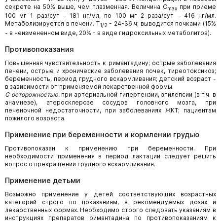
секрете на 50% выше, чем плазменная. Величина C
при приеме
max
100 мг 1 раз/сут – 181 нг/мл, по 100 мг 2 раза/сут – 416 нг/мл.
Метаболизируется в печени. T
- 24-36 ч; выводится почками (15%
1/2
- в неизмененном виде, 20% - в виде гидроксильных метаболитов).
Противопоказания
Повышенная чувствительность к римантадину; острые заболевания
печени, острые и хронические заболевания почек, тиреотоксикоз;
беременность, период грудного вскармливания; детский возраст -
в зависимости от применяемой лекарственной формы.
С осторожностью:
при артериальной гипертензии, эпилепсии (в т.ч. в
анамнезе), атеросклерозе сосудов головного мозга, при
печеночной недостаточности, при заболеваниях ЖКТ; пациентам
пожилого возраста.
Применение при беременности и кормлении грудью
Противопоказан к применению при беременности. При
необходимости применения в период лактации следует решить
вопрос о прекращении грудного вскармливания.
Применение детьми
Возможно применение у детей соответствующих возрастных
категорий строго по показаниям, в рекомендуемых дозах и
лекарственных формах. Необходимо строго следовать указаниям в
инструкциях препаратов римантадина по противопоказаниям к