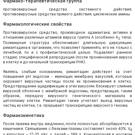
Фармако-терапевтическая группа
противовирусные средства системного действия;
противовирусные средства прямого действия; циклические амины
Фармакологические свойства
Противовирусное средство, производное адамантана; активен в
отношении различных штаммов вируса гриппа А (особенно А
типа).
2
Полимерная структура обеспечивает длительную циркуляцию
римантадина в организме, что позволяет применять его не только с
лечебной, по и с профилактической целью. Подавляет раннюю
стадию специфической репродукции (после проникновения вируса
в клетку и до начальной транскрипции РНК).
Являясь слабым основанием, римантадин действует за счет
повышения pH эндосом - имеющих мембрану вакуолей, которые
окружают вирусные частицы после их проникновения в клетку.
Предотвращение ацидификации в этих вакуолях блокирует слияние
вирусной оболочки с мембраной эндосомы, предотвращая, таким
образом, передачу вирусного генетического материала в
цитоплазму клетки. Римантадин также угнетает выход вирусных
частиц из клетки, т.е. прерывает транскрипцию вирусного генома.
Фармакокинетика
После приема внутрь медленно, почти полностью абсорбируется в
кишечнике. Связывание с белками плазмы составляет около 40%. V
d
у взрослых – 17-25 л/кг, у детей – 289 л. Концентрация в носовом