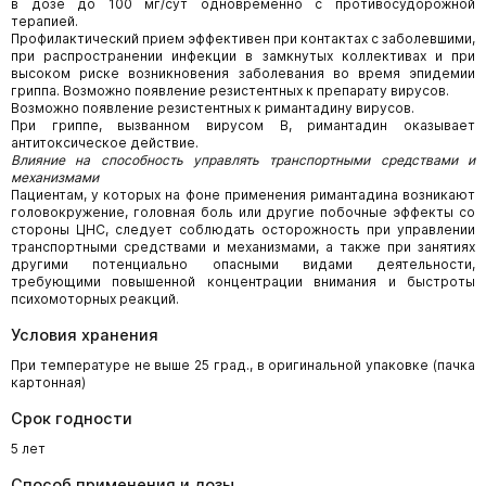
в дозе до 100 мг/сут одновременно с противосудорожной
терапией.
Профилактический прием эффективен при контактах с заболевшими,
при распространении инфекции в замкнутых коллективах и при
высоком риске возникновения заболевания во время эпидемии
гриппа. Возможно появление резистентных к препарату вирусов.
Возможно появление резистентных к римантадину вирусов.
При гриппе, вызванном вирусом В, римантадин оказывает
антитоксическое действие.
Влияние на способность управлять транспортными средствами и
механизмами
Пациентам, у которых на фоне применения римантадина возникают
головокружение, головная боль или другие побочные эффекты со
стороны ЦНС, следует соблюдать осторожность при управлении
транспортными средствами и механизмами, а также при занятиях
другими потенциально опасными видами деятельности,
требующими повышенной концентрации внимания и быстроты
психомоторных реакций.
Условия хранения
При температуре не выше 25 град., в оригинальной упаковке (пачка
картонная)
Срок годности
5 лет
Способ применения и дозы