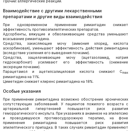
Прочие:
аллергические реакции.
Взаимодействие с другими лекарственными
препаратами и другие виды взаимодействия
При одновременном применении римантадин снижает
эффективность противоэпилептических препаратов.
Адсорбенты, вяжущие и обволакивающие средства уменьшают
всасывание римантадина.
Средства, закисляющие мочу (аммония хлорид, кислота
аскорбиновая), уменьшают эффективность действия римантадина
(вследствие усиления его выведения почками).
Средства, защелачивающие мочу (ацетазоламид, натрия
гидрокарбонат) усиливают его эффективность (снижение
экскреции почками).
Парацетамол и ацетилсалициловая кислота снижают C
max
римантадина на 11%.
Циметидин снижает клиренс римантадина на 18%.
Особые указания
При применении римантадина возможно обострение хронических
сопутствующих заболеваний. У пациентов пожилого возраста с
артериальной гипертензией повышается риск развития
геморрагического инсульта. При указаниях в анамнезе на эпилепсию
и проводившуюся противосудорожную терапию, на фоне
применения римантадина повышается риск развития
эпилептического припадка. В таких случаях римантадин применяют