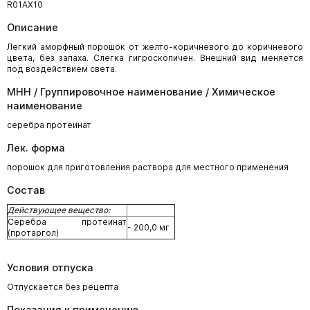
R01AX10
Описание
Легкий аморфный порошок от желто-коричневого до коричневого
цвета, без запаха. Слегка гигроскопичен. Внешний вид меняется
под воздействием света.
МНН / Группировочное наименование / Химическое
наименование
серебра протеинат
Лек. форма
порошок для приготовления раствора для местного применения
Состав
Действующее вещество:
Серебра протеинат
- 200,0 мг
(протаргол)
Условия отпуска
Отпускается без рецепта
Показания к применению