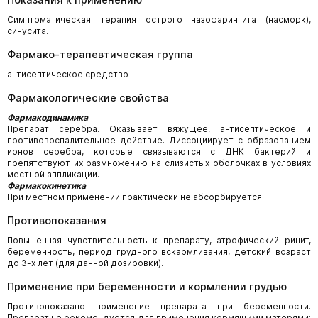
Симптоматическая терапия острого назофарингита (насморк),
синусита.
Фармако-терапевтическая группа
антисептическое средство
Фармакологические свойства
Фармакодинамика
Препарат серебра. Оказывает вяжущее, антисептическое и
противовоспалительное действие. Диссоциирует с образованием
ионов серебра, которые связываются с ДНК бактерий и
препятствуют их размножению на слизистых оболочках в условиях
местной аппликации.
Фармакокинетика
При местном применении практически не абсорбируется.
Противопоказания
Повышенная чувствительность к препарату, атрофический ринит,
беременность, период грудного вскармливания, детский возраст
до 3-х лет (для данной дозировки).
Применение при беременности и кормлении грудью
Противопоказано применение препарата при беременности.
Препарат не рекомендуется для применения кормящими матерями;