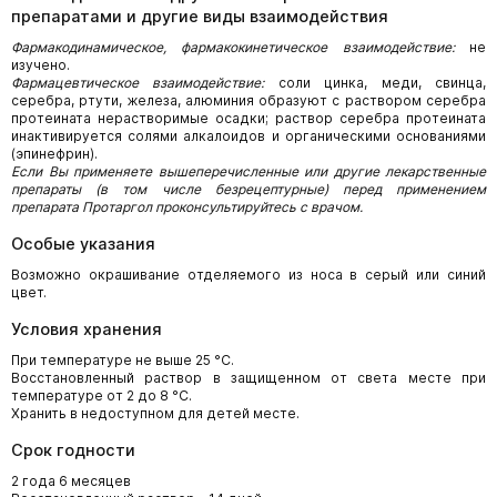
препаратами и другие виды взаимодействия
Фармакодинамическое, фармакокинетическое взаимодействие:
не
изучено.
Фармацевтическое взаимодействие:
соли цинка, меди, свинца,
серебра, ртути, железа, алюминия образуют с раствором серебра
протеината нерастворимые осадки; раствор серебра протеината
инактивируется солями алкалоидов и органическими основаниями
(эпинефрин).
Если Вы применяете вышеперечисленные или другие лекарственные
препараты (в том числе безрецептурные) перед применением
препарата Протаргол проконсультируйтесь с врачом.
Особые указания
Возможно окрашивание отделяемого из носа в серый или синий
цвет.
Условия хранения
При температуре не выше 25 °С.
Восстановленный раствор в защищенном от света месте при
температуре от 2 до 8 °С.
Хранить в недоступном для детей месте.
Срок годности
2 года 6 месяцев