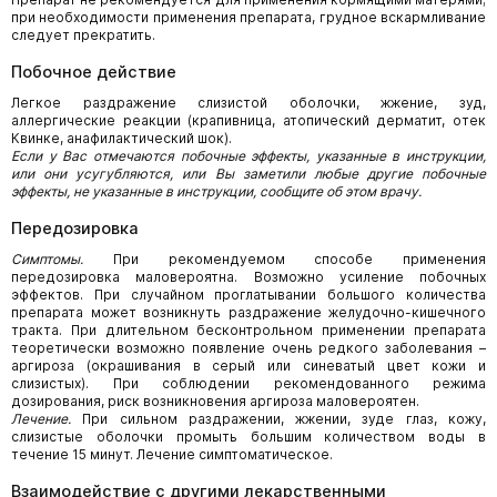
при необходимости применения препарата, грудное вскармливание
следует прекратить.
Побочное действие
Легкое раздражение слизистой оболочки, жжение, зуд,
аллергические реакции (крапивница, атопический дерматит, отек
Квинке, анафилактический шок).
Если у Вас отмечаются побочные эффекты, указанные в инструкции,
или они усугубляются, или Вы заметили любые другие побочные
эффекты, не указанные в инструкции, сообщите об этом врачу.
Передозировка
Симптомы.
При рекомендуемом способе применения
передозировка маловероятна. Возможно усиление побочных
эффектов. При случайном проглатывании большого количества
препарата может возникнуть раздражение желудочно-кишечного
тракта. При длительном бесконтрольном применении препарата
теоретически возможно появление очень редкого заболевания –
аргироза (окрашивания в серый или синеватый цвет кожи и
слизистых). При соблюдении рекомендованного режима
дозирования, риск возникновения аргироза маловероятен.
Лечение.
При сильном раздражении, жжении, зуде глаз, кожу,
слизистые оболочки промыть большим количеством воды в
течение 15 минут. Лечение симптоматическое.
Взаимодействие с другими лекарственными