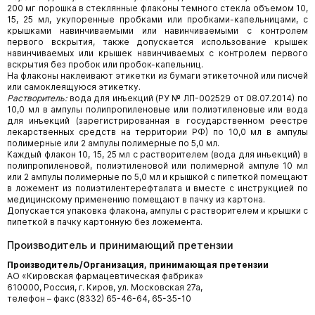
200 мг порошка в стеклянные флаконы темного стекла объемом 10,
15, 25 мл, укупоренные пробками или пробками-капельницами, с
крышками навинчиваемыми или навинчиваемыми с контролем
первого вскрытия, также допускается использование крышек
навинчиваемых или крышек навинчиваемых с контролем первого
вскрытия без пробок или пробок-капельниц.
На флаконы наклеивают этикетки из бумаги этикеточной или писчей
или самоклеящуюся этикетку.
Растворитель:
вода для инъекций (РУ № ЛП-002529 от 08.07.2014) по
10,0 мл в ампулы полипропиленовые или полиэтиленовые или вода
для инъекций (зарегистрированная в государственном реестре
лекарственных средств на территории РФ) по 10,0 мл в ампулы
полимерные или 2 ампулы полимерные по 5,0 мл.
Каждый флакон 10, 15, 25 мл с растворителем (вода для инъекций) в
полипропиленовой, полиэтиленовой или полимерной ампуле 10 мл
или 2 ампулы полимерные по 5,0 мл и крышкой с пипеткой помещают
в ложемент из полиэтилентерефталата и вместе с инструкцией по
медицинскому применению помещают в пачку из картона.
Допускается упаковка флакона, ампулы с растворителем и крышки с
пипеткой в пачку картонную без ложемента.
Производитель и принимающий претензии
Производитель/Организация, принимающая претензии
АО «Кировская фармацевтическая фабрика»
610000, Россия, г. Киров, ул. Московская 27а,
телефон – факс (8332) 65-46-64, 65-35-10