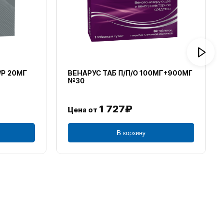
/Р 20МГ
ВЕНАРУС ТАБ П/П/О 100МГ+900МГ
№30
1 727₽
Цена от
В корзину