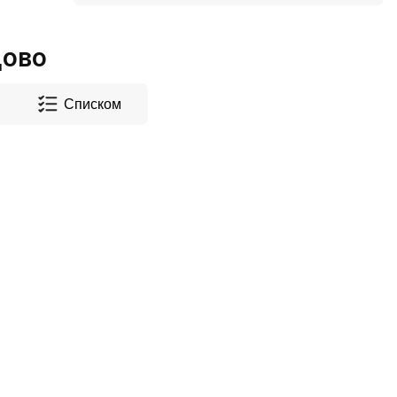
цово
Списком