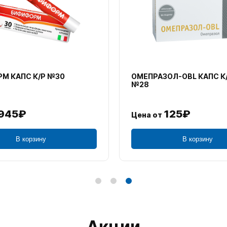
М КАПС К/Р №30
ОМЕПРАЗОЛ-OBL КАПС К
№28
945₽
125₽
Цена от
В корзину
В корзину
Акции