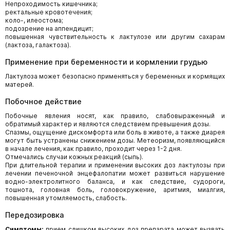
Непроходимость кишечника;
ректальные кровотечения;
коло-, илеостома;
подозрение на аппендицит;
повышенная чувствительность к лактулозе или другим сахарам
(лактоза, галактоза).
Применение при беременности и кормлении грудью
Лактулоза может безопасно применяться у беременных и кормящих
матерей.
Побочное действие
Побочные явления носят, как правило, слабовыраженный и
обратимый характер и являются следствием превышения дозы.
Спазмы, ощущение дискомфорта или боль в животе, а также диарея
могут быть устранены снижением дозы. Метеоризм, появляющийся
в начале лечения, как правило, проходит через 1-2 дня.
Отмечались случаи кожных реакций (сыпь).
При длительной терапии и применении высоких доз лактулозы при
лечении печеночной энцефалопатии может развиться нарушение
водно-электролитного баланса, и как следствие, судороги,
тошнота, головная боль, головокружение, аритмия, миалгия,
повышенная утомляемость, слабость.
Передозировка
Симптомы:
прием слишком высоких доз препарата может вызвать