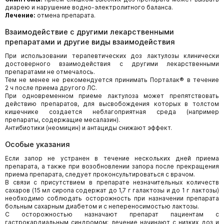
диарею и нарушение водно-электролитного баланса.
Лечение:
отмена препарата.
Взаимодействие с другими лекарственными
препаратами и другие виды взаимодействия
При использовании терапевтических доз лактулозы клинически
достоверного взаимодействия с другими лекарственными
препаратами не отмечалось.
Тем не менее не рекомендуется принимать Порталак® в течение
2 ч после приема другого ЛС.
При одновременном приеме лактулоза может препятствовать
действию препаратов, для высвобождения которых в толстом
кишечнике создается неблагоприятная среда (например
препараты, содержащие месалазин).
Антибиотики (неомицин) и антациды снижают эффект.
Особые указания
Если запор не устранен в течение нескольких дней приема
препарата, а также при возобновлении запора после прекращения
приема препарата, следует проконсультироваться с врачом.
В связи с присутствием в препарате незначительных количеств
сахаров (15 мл сиропа содержат до 1,7 г галактозы и до 1 г лактозы)
необходимо соблюдать осторожность при назначении препарата
больным сахарным диабетом и с непереносимостью лактозы.
С осторожностью назначают препарат пациентам с
гастрокардиальным синдромом: лечение начинают с низких доз и