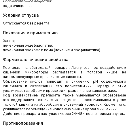
Вспомогательное вещество:
вода очищенная.
Условия отпуска
Отпускается без рецепта
Показания к применению
Запор;
печеночная энцефалопатия;
печеночная прекома и кома (лечение и профилактика).
Фармакологические свойства
Порталак - слабительный препарат. Лактулоза под воздействием
кишечной микрофлоры распадается в толстой кишке на
низкомолекулярные органические кислоты.
Образование кислот приводит к снижению pH содержимого
кишечника и активизации его перистальтики. Наряду с этим
увеличивается объем и происходит размягчение каловых масс.
Под воздействием препарата также уменьшается образование
азотсодержащих токсических веществ в проксимальном отделе
толстой кишки и их абсорбция в системный кровоток. Кроме того,
усиливается перемещение ионов аммония из крови в кишечник.
Действие препарата наступает через 24-48 ч после приема внутрь.
Противопоказания