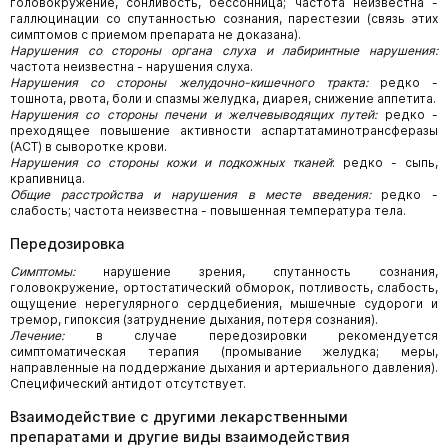
головокружение, сонливость, бессонница; частота неизвестна -
галлюцинации со спутанностью сознания, парестезии (связь этих
симптомов с приемом препарата не доказана).
Нарушения со стороны органа слуха и лабиринтные нарушения:
частота неизвестна - нарушения слуха.
Нарушения со стороны желудочно-кишечного тракта:
редко -
тошнота, рвота, боли и спазмы желудка, диарея, снижение аппетита.
Нарушения со стороны печени и желчевыводящих путей:
редко -
преходящее повышение активности аспартатаминотрансферазы
(ACT) в сыворотке крови.
Нарушения со стороны кожи и подкожных тканей
: редко - сыпь,
крапивница.
Общие расстройства и нарушения в месте введения:
редко -
слабость; частота неизвестна - повышенная температура тела.
Передозировка
Симптомы:
нарушение зрения, спутанность сознания,
головокружение, ортостатический обморок, потливость, слабость,
ощущение нерегулярного сердцебиения, мышечные судороги и
тремор, гипоксия (затруднение дыхания, потеря сознания).
Лечение:
в случае передозировки рекомендуется
симптоматическая терапия (промывание желудка; меры,
направленные на поддержание дыхания и артериального давления).
Специфический антидот отсутствует.
Взаимодействие с другими лекарственными
препаратами и другие виды взаимодействия