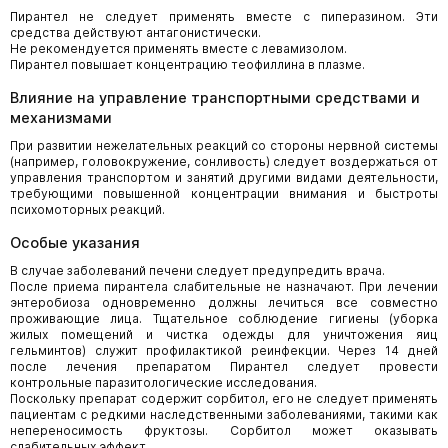
Пирантел не следует применять вместе с пиперазином. Эти
средства действуют антагонистически.
Не рекомендуется применять вместе с левамизолом.
Пирантел повышает концентрацию теофиллина в плазме.
Влияние на управление транспортными средствами и
механизмами
При развитии нежелательных реакций со стороны нервной системы
(например, головокружение, сонливость) следует воздержаться от
управления транспортом и занятий другими видами деятельности,
требующими повышенной концентрации внимания и быстроты
психомоторных реакций.
Особые указания
В случае заболеваний печени следует предупредить врача.
После приема пирантела слабительные не назначают. При лечении
энтеробиоза одновременно должны лечиться все совместно
проживающие лица. Тщательное соблюдение гигиены (уборка
жилых помещений и чистка одежды для уничтожения яиц
гельминтов) служит профилактикой реинфекции. Через 14 дней
после лечения препаратом Пирантел следует провести
контрольные паразитологические исследования.
Поскольку препарат содержит сорбитол, его не следует применять
пациентам с редкими наследственными заболеваниями, такими как
непереносимость фруктозы. Сорбитол может оказывать
слабительных эффект.