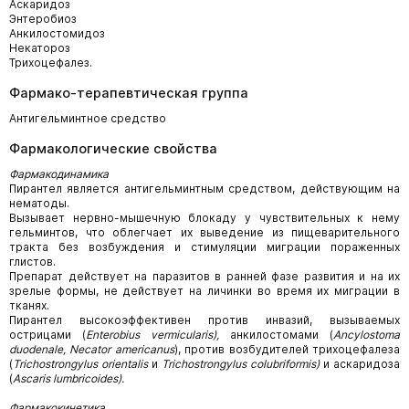
Аскаридоз
Энтеробиоз
Анкилостомидоз
Некатороз
Трихоцефалез.
Фармако-терапевтическая группа
Антигельминтное средство
Фармакологические свойства
Фармакодинамика
Пирантел является антигельминтным средством, действующим на
нематоды.
Вызывает нервно-мышечную блокаду у чувствительных к нему
гельминтов, что облегчает их выведение из пищеварительного
тракта без возбуждения и стимуляции миграции пораженных
глистов.
Препарат действует на паразитов в ранней фазе развития и на их
зрелые формы, не действует на личинки во время их миграции в
тканях.
Пирантел высокоэффективен против инвазий, вызываемых
острицами (
Enterobius
vermicularis),
анкилостомами (
Ancylostoma
d
u
odenale,
Necator americanus
), против возбудителей трихоцефалеза
(
Trichostrongylus
orientalis
и
Trichostrongylus colubriformis)
и аскаридоза
(
Ascaris lumbricoides).
Фармакокинетика