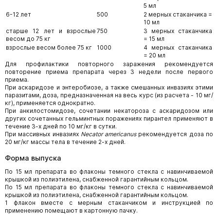
5 мл
6-12 лет
500
2 мерных стаканчика =
10 мл
старше 12 лет и взрослые
750
3 мерных стаканчика
весом до 75 кг
= 15 мл
взрослые весом более 75 кг
1000
4 мерных стаканчика
= 20 мл
Для профилактики повторного заражения рекомендуется
повторение приема препарата через 3 недели после первого
приема.
При аскаридозе и энтеробиозе, а также смешанных инвазиях этими
паразитами, доза, предназначенная на весь курс (из расчета - 10 мг/
кг), применяется однократно.
При анкилостомидозе, сочетании некатороза с аскаридозом или
других сочетанных гельминтных поражениях пирантел применяют в
течение 3-х дней по 10 мг/кг в сутки.
При массивных инвазиях
Necator
americanus
рекомендуется доза по
20 мг/кг массы тела в течение 2-х дней.
Форма выпуска
По 15 мл препарата во флаконы темного стекла с навинчиваемой
крышкой из полиэтилена, снабженной гарантийным кольцом.
По 15 мл препарата во флаконы темного стекла с навинчиваемой
крышкой из полиэтилена, снабженной гарантийным кольцом.
1 флакон вместе с мерным стаканчиком и инструкцией по
применению помещают в картонную пачку.