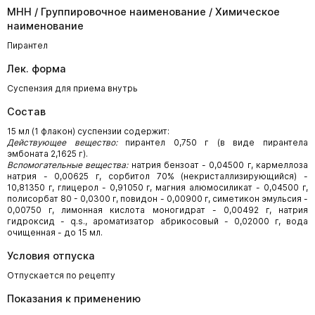
МНН / Группировочное наименование / Химическое
наименование
Пирантел
Лек. форма
Суспензия для приема внутрь
Состав
15 мл (1 флакон) суспензии содержит:
Действующее вещество:
пирантел 0,750 г (в виде пирантела
эмбоната 2,1625 г).
Вспомогательные вещества:
натрия бензоат - 0,04500 г, кармеллоза
натрия - 0,00625 г, сорбитол 70% (некристаллизирующийся) -
10,81350 г, глицерол - 0,91050 г, магния алюмосиликат - 0,04500 г,
полисорбат 80 - 0,0300 г, повидон - 0,00900 г, симетикон эмульсия -
0,00750 г, лимонная кислота моногидрат - 0,00492 г, натрия
гидроксид - q.s., ароматизатор абрикосовый - 0,02000 г, вода
очищенная - до 15 мл.
Условия отпуска
Отпускается по рецепту
Показания к применению