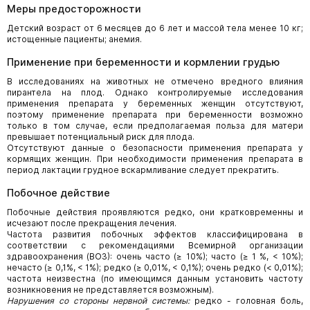
Меры предосторожности
Детский возраст от 6 месяцев до 6 лет и массой тела менее 10 кг;
истощенные пациенты; анемия.
Применение при беременности и кормлении грудью
В исследованиях на животных не отмечено вредного влияния
пирантела на плод. Однако контролируемые исследования
применения препарата у беременных женщин отсутствуют,
поэтому применение препарата при беременности возможно
только в том случае, если предполагаемая польза для матери
превышает потенциальный риск для плода.
Отсутствуют данные о безопасности применения препарата у
кормящих женщин. При необходимости применения препарата в
период лактации грудное вскармливание следует прекратить.
Побочное действие
Побочные действия проявляются редко, они кратковременны и
исчезают после прекращения лечения.
Частота развития побочных эффектов классифицирована в
соответствии с рекомендациями Всемирной организации
здравоохранения (ВОЗ): очень часто (≥ 10%); часто (≥ 1 %, < 10%);
нечасто (≥ 0,1%, < 1%); редко (≥ 0,01%, < 0,1%); очень редко (< 0,01%);
частота неизвестна (по имеющимся данным установить частоту
возникновения не представляется возможным).
Нарушения со стороны нервной системы:
редко - головная боль,