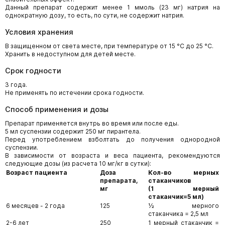
Данный препарат содержит менее 1 ммоль (23 мг) натрия на
однократную дозу, то есть, по сути, не содержит натрия.
Условия хранения
В защищенном от света месте, при температуре от 15 °С до 25 °С.
Хранить в недоступном для детей месте.
Срок годности
3 года.
Не применять по истечении срока годности.
Способ применения и дозы
Препарат применяется внутрь во время или после еды.
5 мл суспензии содержит 250 мг пирантела.
Перед употреблением взболтать до получения однородной
суспензии.
В зависимости от возраста и веса пациента, рекомендуются
следующие дозы (из расчета 10 мг/кг в сутки):
Возраст пациента
Доза
Кол-во мерных
препарата,
стаканчиков
мг
(1 мерный
стаканчик=5 мл)
6 месяцев - 2 года
125
½ мерного
стаканчика = 2,5 мл
2-6 лет
250
1 мерный стаканчик =