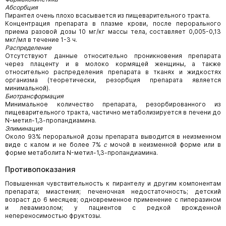
Абсорбция
Пирантел очень плохо всасывается из пищеварительного тракта.
Концентрация препарата в плазме крови, после перорального
приема разовой дозы 10 мг/кг массы тела, составляет 0,005-0,13
мкг/мл в течение 1-3 ч.
Распределение
Отсутствуют данные относительно проникновения препарата
через плаценту и в молоко кормящей женщины, а также
относительно распределения препарата в тканях и жидкостях
организма (теоретически, резорбция препарата является
минимальной).
Биотрансформация
Минимальное количество препарата, резорбированного из
пищеварительного тракта, частично метаболизируется в печени до
N-метил-1,3-пропандиамина.
Элиминация
Около 93% пероральной дозы препарата выводится в неизменном
виде с калом и не более 7%
с
мочой в неизменной форме или в
форме метаболита N-метил-1,3-пропандиамина.
Противопоказания
Повышенная чувствительность к пирантелу и другим компонентам
препарата; миастения; печеночная недостаточность; детский
возраст до 6 месяцев; одновременное применение с пиперазином
и левамизолом; у пациентов с редкой врожденной
непереносимостью фруктозы.