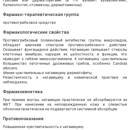
грибами или дерматофитами (в т.ч. вульвит, вульвовагинит,
баланопостит, отомикозы, дерматомикозы).
Фармако-терапевтическая группа
противогрибковое средство
Фармакологические свойства
Противогрибковый полиеновый антибиотик группы макролидов,
обладает широким спектром противогрибкового действия.
Оказывает фунгицидное действие. Натамицин связывает стеролы
клеточных мембран, нарушая их целостность и функции, что
приводит к гибели микроорганизмов. К натамицину
чувствительны
большинство патогенных дрожжевых грибов, особенно Candida
albicans.
Менее чувствительны
к натамицину дерматофиты.
Резистентность к натамицину в клинической практике не
наблюдалась.
Фармакокинетика
При приеме внутрь натамицин практически не абсорбируется из
ЖКТ. При нанесении на неповрежденную кожу и слизистые
оболочки практически не подвергается системной абсорбции.
Противопоказания
Повышенная чувствительность к натамицину.