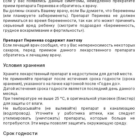
Если у Вас появились данные симптомы, немедленно прекратите
прием препарата Перинева и обратитесь к врачу.
Вы должны сказать Вашему врачу, если Вы думаете, что беременны
(или планируете забеременеть). Препарат Перинева не должен
приниматься во время беременности, так как это может причинить
серьезный вред ребенку (смотрите подраздел «Беременность,
грудное вскармливание и фертильность»).
Препарат Перинева содержит лактозу
Если лечащий врач сообщил, что у Вас непереносимость некоторых
сахаров, перед приемом данного лекарственного препарата
обратитесь к лечащему врачу.
Условия хранения
Храните лекарственный препарат в недоступном для детей месте.
Не применяйте препарат после истечения срока годности (срока
хранения), указанного на пачке картонной после «Годен до:».
Датой истечения срока годности является последний день данного
месяца.
При температуре не выше 25 °С, в оригинальной упаковке (блистер)
для защиты от влаги.
Не выбрасывайте (не выливайте) препарат в канализацию
(водопровод). Уточните у работника аптеки, как следует
утилизировать (уничтожать) препараты, которые больше не
потребуются. Эти меры позволят защитить окружающую среду.
Срок годности