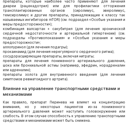
препараты, которые наиболее часто применяют для лечения
диареи (рацекадотрил) или для профилактики отторжения
трансплантированных органов (сиролимус, эверолимус,
темсиролимус и другие препараты, принадлежащие к классу так
называемых ингибиторов mTOR) (см. подраздел «Особые указания и
меры предосторожности»);
комбинация валсартан + сакубитрил (для лечения хронической
сердечной недостаточности и артериальной гипертензии) (см.
подразделы «Противопоказания» и «Особые указания и меры
предосторожности»;
аллопуринол (для лечения подагры);
прокаинамид (для лечения нерегулярного сердечного ритма);
сосудорасширяющие препараты, включая нитраты;
препараты для лечения пониженного артериального давления,
шока или бронхиальной астмы (например, эфедрин, норадреналин
или адреналин);
препараты золота для внутривенного введения (для лечения
симптомов ревматоидного артрита).
Влияние на управление транспортными средствами и
механизмами
Как правило, препарат Перинева не влияет на концентрацию
внимания, но у некоторых пациентов из-за пониженного
артериального давления может наступить головокружение или
слабость. В этом случае способность к управлению транспортными
средствами и механизмами может быть снижена.