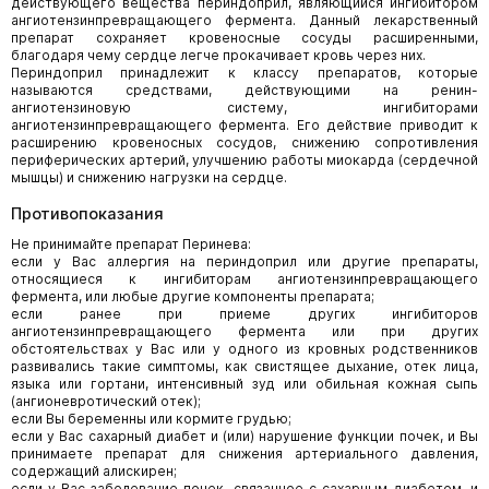
действующего вещества периндоприл, являющийся ингибитором
ангиотензинпревращающего фермента. Данный лекарственный
препарат сохраняет кровеносные сосуды расширенными,
благодаря чему сердце легче прокачивает кровь через них.
Периндоприл принадлежит к классу препаратов, которые
называются средствами, действующими на ренин-
ангиотензиновую систему, ингибиторами
ангиотензинпревращающего фермента. Его действие приводит к
расширению кровеносных сосудов, снижению сопротивления
периферических артерий, улучшению работы миокарда (сердечной
мышцы) и снижению нагрузки на сердце.
Противопоказания
Не принимайте препарат Перинева:
если у Вас аллергия на периндоприл или другие препараты,
относящиеся к ингибиторам ангиотензинпревращающего
фермента, или любые другие компоненты препарата;
если ранее при приеме других ингибиторов
ангиотензинпревращающего фермента или при других
обстоятельствах у Вас или у одного из кровных родственников
развивались такие симптомы, как свистящее дыхание, отек лица,
языка или гортани, интенсивный зуд или обильная кожная сыпь
(ангионевротический отек);
если Вы беременны или кормите грудью;
если у Вас сахарный диабет и (или) нарушение функции почек, и Вы
принимаете препарат для снижения артериального давления,
содержащий алискирен;
если у Вас заболевание почек, связанное с сахарным диабетом, и