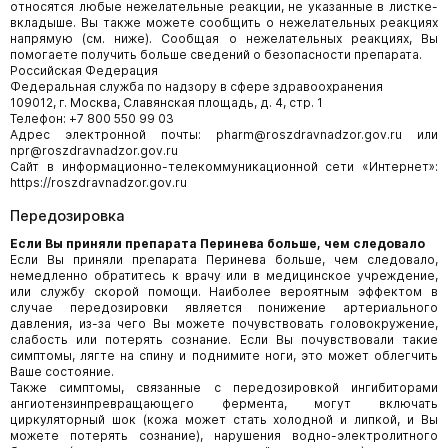
относятся любые нежелательные реакции, не указанные в листке-
вкладыше. Вы также можете сообщить о нежелательных реакциях
напрямую (см. ниже). Сообщая о нежелательных реакциях, Вы
помогаете получить больше сведений о безопасности препарата.
Российская Федерация
Федеральная служба по надзору в сфере здравоохранения
109012, г. Москва, Славянская площадь, д. 4, стр. 1
Телефон: +7 800 550 99 03
Адрес электронной почты: pharm@roszdravnadzor.gov.ru или
npr@roszdravnadzor.gov.ru
Сайт в информационно-телекоммуникационной сети «Интернет»:
https://roszdravnadzor.gov.ru
Передозировка
Если Вы приняли препарата Перинева больше, чем следовало
Если Вы приняли препарата Перинева больше, чем следовало,
немедленно обратитесь к врачу или в медицинское учреждение,
или службу скорой помощи. Наиболее вероятным эффектом в
случае передозировки является понижение артериального
давления, из-за чего Вы можете почувствовать головокружение,
слабость или потерять сознание. Если Вы почувствовали такие
симптомы, лягте на спину и поднимите ноги, это может облегчить
Ваше состояние.
Также симптомы, связанные с передозировкой ингибиторами
ангиотензинпревращающего фермента, могут включать
циркуляторный шок (кожа может стать холодной и липкой, и Вы
можете потерять сознание), нарушения водно-электролитного