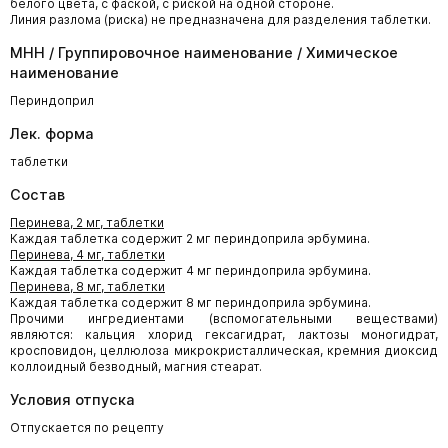
белого цвета, с фаской, с риской на одной стороне.
Линия разлома (риска) не предназначена для разделения таблетки.
МНН / Группировочное наименование / Химическое
наименование
Периндоприл
Лек. форма
таблетки
Состав
Перинева, 2 мг, таблетки
Каждая таблетка содержит 2 мг периндоприла эрбумина.
Перинева, 4 мг, таблетки
Каждая таблетка содержит 4 мг периндоприла эрбумина.
Перинева, 8 мг, таблетки
Каждая таблетка содержит 8 мг периндоприла эрбумина.
Прочими ингредиентами (вспомогательными веществами)
являются: кальция хлорид гексагидрат, лактозы моногидрат,
кросповидон, целлюлоза микрокристаллическая, кремния диоксид
коллоидный безводный, магния стеарат.
Условия отпуска
Отпускается по рецепту