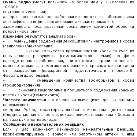
Очень редко
(могут возникать не более чем у 1 человека из
10 000):
спутанность сознания;
аллерго-воспалительное заболевание легких с образованием
эозинофильных инфильтратов (эозинофильная пневмония);
заложенность носа, вызванная воспалением слизистой оболочки
полости носа (ринит);
изменение результатов анализа крови:
- уменьшение содержания лейкоцитов или нейтрофилов в крови
(лейкопения/нейтропения);
- низкое количество красных клеток крови за счет их
повышенного разрушения (гемолитическая анемия) на фоне
наследственного заболевания, при котором в крови не хватает
важного фермента, помогающего защитить красные клетки крови
от разрушения (врожденной недостаточности глюкозо-6-
фосфатдегидрогеназы);
- уменьшение количества тромбоцитов в крови
(тромбоцитопения)
- снижение гемоглобина и процентного содержания красных
клеток в крови (гематокрита).
Частота неизвестна
(на основании имеющихся данных оценить
невозможно):
синдром Рейно, характеризующийся изменением цвета кожи
(бледностью, синюшностью, покраснением), онемением и болью в
пальцах рук и ног на холоде.
Сообщение о нежелательных реакциях
Если у Вас возникают какие-либо нежелательные реакции,
проконсультируйтесь с врачом или работником аптеки. К ним