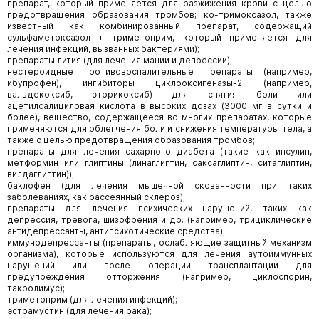
препарат, который применяется для разжижения крови с целью
предотвращения образования тромбов; ко-тримоксазол, также
известный как комбинированный препарат, содержащий
сульфаметоксазол + триметоприм, который применяется для
лечения инфекций, вызванных бактериями);
препараты лития (для лечения мании и депрессии);
нестероидные противовоспалительные препараты (например,
ибупрофен), ингибиторы циклооксигеназы-2 (например,
вальдекоксиб, эторикоксиб) для снятия боли или
ацетилсалициловая кислота в высоких дозах (3000 мг в сутки и
более), вещество, содержащееся во многих препаратах, которые
применяются для облегчения боли и снижения температуры тела, а
также с целью предотвращения образования тромбов;
препараты для лечения сахарного диабета (такие как инсулин,
метформин или глиптины (линаглиптин, саксаглиптин, ситаглиптин,
вилдаглиптин));
баклофен (для лечения мышечной скованности при таких
заболеваниях, как рассеянный склероз);
препараты для лечения психических нарушений, таких как
депрессия, тревога, шизофрения и др. (например, трициклические
антидепрессанты, антипсихотические средства);
иммунодепрессанты (препараты, ослабляющие защитный механизм
организма), которые используются для лечения аутоиммунных
нарушений или после операции трансплантации для
предупреждения отторжения (например, циклоспорин,
такролимус);
триметоприм (для лечения инфекций);
эстрамустин (для лечения рака);