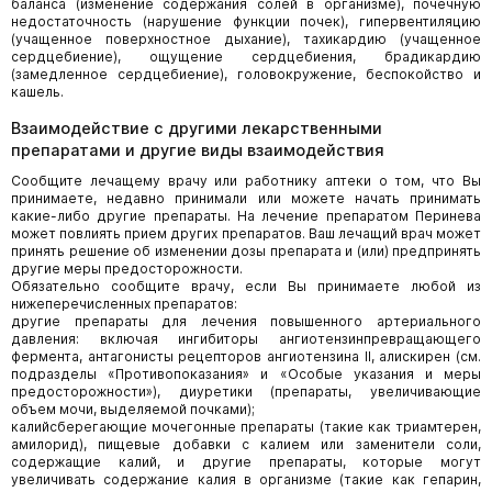
баланса (изменение содержания солей в организме), почечную
недостаточность (нарушение функции почек), гипервентиляцию
(учащенное поверхностное дыхание), тахикардию (учащенное
сердцебиение), ощущение сердцебиения, брадикардию
(замедленное сердцебиение), головокружение, беспокойство и
кашель.
Взаимодействие с другими лекарственными
препаратами и другие виды взаимодействия
Сообщите лечащему врачу или работнику аптеки о том, что Вы
принимаете, недавно принимали или можете начать принимать
какие-либо другие препараты. На лечение препаратом Перинева
может повлиять прием других препаратов. Ваш лечащий врач может
принять решение об изменении дозы препарата и (или) предпринять
другие меры предосторожности.
Обязательно сообщите врачу, если Вы принимаете любой из
нижеперечисленных препаратов:
другие препараты для лечения повышенного артериального
давления: включая ингибиторы ангиотензинпревращающего
фермента, антагонисты рецепторов ангиотензина II, алискирен (см.
подразделы «Противопоказания» и «Особые указания и меры
предосторожности»), диуретики (препараты, увеличивающие
объем мочи, выделяемой почками);
калийсберегающие мочегонные препараты (такие как триамтерен,
амилорид), пищевые добавки с калием или заменители соли,
содержащие калий, и другие препараты, которые могут
увеличивать содержание калия в организме (такие как гепарин,