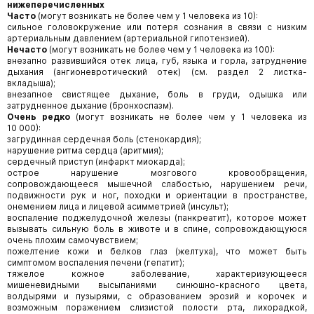
нижеперечисленных
Часто
(могут возникать не более чем у 1 человека из 10):
сильное головокружение или потеря сознания в связи с низким
артериальным давлением (артериальной гипотензией).
Нечасто
(могут возникать не более чем у 1 человека из 100):
внезапно развившийся отек лица, губ, языка и горла, затруднение
дыхания (ангионевротический отек) (см. раздел 2 листка-
вкладыша);
внезапное свистящее дыхание, боль в груди, одышка или
затрудненное дыхание (бронхоспазм).
Очень редко
(могут возникать не более чем у 1 человека из
10 000):
загрудинная сердечная боль (стенокардия);
нарушение ритма сердца (аритмия);
сердечный приступ (инфаркт миокарда);
острое нарушение мозгового кровообращения,
сопровождающееся мышечной слабостью, нарушением речи,
подвижности рук и ног, походки и ориентации в пространстве,
онемением лица и лицевой асимметрией (инсульт);
воспаление поджелудочной железы (панкреатит), которое может
вызывать сильную боль в животе и в спине, сопровождающуюся
очень плохим самочувствием;
пожелтение кожи и белков глаз (желтуха), что может быть
симптомом воспаления печени (гепатит);
тяжелое кожное заболевание, характеризующееся
мишеневидными высыпаниями синюшно-красного цвета,
волдырями и пузырями, с образованием эрозий и корочек и
возможным поражением слизистой полости рта, лихорадкой,