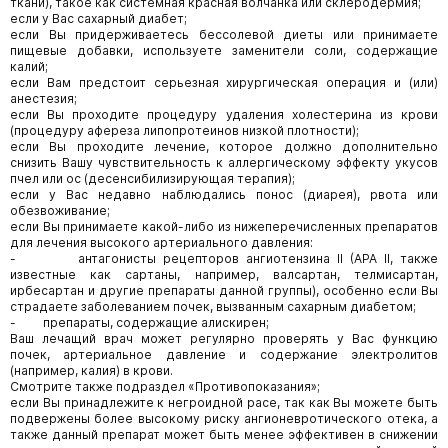
ткани), такое как системная красная волчанка или склеродермия;
если у Вас сахарный диабет;
если Вы придерживаетесь бессолевой диеты или принимаете
пищевые добавки, используете заменители соли, содержащие
калий;
если Вам предстоит серьезная хирургическая операция и (или)
анестезия;
если Вы проходите процедуру удаления холестерина из крови
(процедуру афереза липопротеинов низкой плотности);
если Вы проходите лечение, которое должно дополнительно
снизить Вашу чувствительность к аллергическому эффекту укусов
пчел или ос (десенсибилизирующая терапия);
если у Вас недавно наблюдались понос (диарея), рвота или
обезвоживание;
если Вы принимаете какой-либо из нижеперечисленных препаратов
для лечения высокого артериального давления:
- антагонисты рецепторов ангиотензина II (АРА II, также
известные как сартаны, например, валсартан, телмисартан,
ирбесартан и другие препараты данной группы), особенно если Вы
страдаете заболеванием почек, вызванным сахарным диабетом;
- препараты, содержащие алискирен;
Ваш лечащий врач может регулярно проверять у Вас функцию
почек, артериальное давление и содержание электролитов
(например, калия) в крови.
Смотрите также подраздел «Противопоказания»;
если Вы принадлежите к негроидной расе, так как Вы можете быть
подвержены более высокому риску ангионевротического отека, а
также данный препарат может быть менее эффективен в снижении