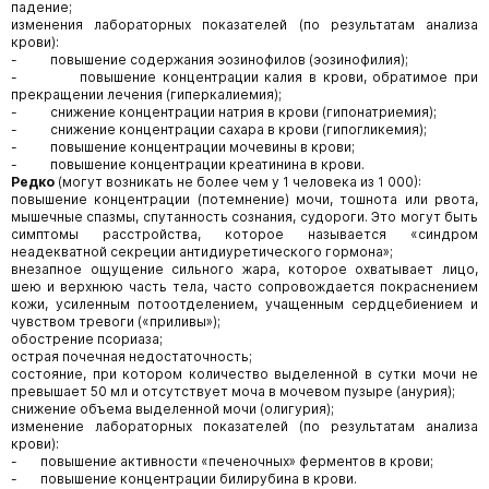
падение;
изменения лабораторных показателей (по результатам анализа
крови):
- повышение содержания эозинофилов (эозинофилия);
- повышение концентрации калия в крови, обратимое при
прекращении лечения (гиперкалиемия);
- снижение концентрации натрия в крови (гипонатриемия);
- снижение концентрации сахара в крови (гипогликемия);
- повышение концентрации мочевины в крови;
- повышение концентрации креатинина в крови.
Редко
(могут возникать не более чем у 1 человека из 1 000):
повышение концентрации (потемнение) мочи, тошнота или рвота,
мышечные спазмы, спутанность сознания, судороги. Это могут быть
симптомы расстройства, которое называется «синдром
неадекватной секреции антидиуретического гормона»;
внезапное ощущение сильного жара, которое охватывает лицо,
шею и верхнюю часть тела, часто сопровождается покраснением
кожи, усиленным потоотделением, учащенным сердцебиением и
чувством тревоги («приливы»);
обострение псориаза;
острая почечная недостаточность;
состояние, при котором количество выделенной в сутки мочи не
превышает 50 мл и отсутствует моча в мочевом пузыре (анурия);
снижение объема выделенной мочи (олигурия);
изменение лабораторных показателей (по результатам анализа
крови):
- повышение активности «печеночных» ферментов в крови;
- повышение концентрации билирубина в крови.