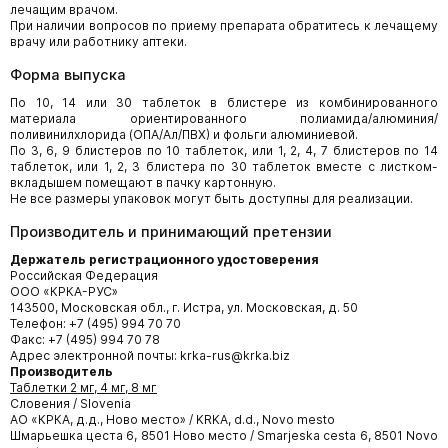
лечащим врачом.
При наличии вопросов по приему препарата обратитесь к лечащему
врачу или работнику аптеки.
Форма выпуска
По 10, 14 или 30 таблеток в блистере из комбинированного
материала ориентированного полиамида/алюминия/
поливинилхлорида (ОПА/Ал/ПВХ) и фольги алюминиевой.
По 3, 6, 9 блистеров по 10 таблеток, или 1, 2, 4, 7 блистеров по 14
таблеток, или 1, 2, 3 блистера по 30 таблеток вместе с листком-
вкладышем помещают в пачку картонную.
Не все размеры упаковок могут быть доступны для реализации.
Производитель и принимающий претензии
Держатель регистрационного удостоверения
Российская Федерация
ООО «КРКА-РУС»
143500, Московская обл., г. Истра, ул. Московская, д. 50
Телефон: +7 (495) 994 70 70
Факс: +7 (495) 994 70 78
Адрес электронной почты: krka-rus@krka.biz
Производитель
Таблетки 2 мг, 4 мг, 8 мг
Словения / Slovenia
АО «КРКА, д.д., Ново место» / KRKA, d.d., Novo mesto
Шмарьешка цеста 6, 8501 Ново место / Smarjeska cesta 6, 8501 Novo