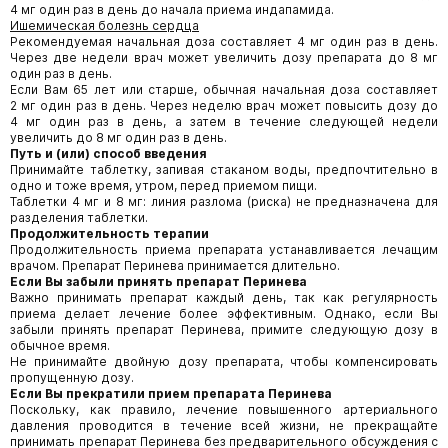
4 мг один раз в день до начала приема индапамида.
Ишемическая болезнь сердца
Рекомендуемая начальная доза составляет 4 мг один раз в день.
Через две недели врач может увеличить дозу препарата до 8 мг
один раз в день.
Если Вам 65 лет или старше, обычная начальная доза составляет
2 мг один раз в день. Через неделю врач может повысить дозу до
4 мг один раз в день, а затем в течение следующей недели
увеличить до 8 мг один раз в день.
Путь и (или) способ введения
Принимайте таблетку, запивая стаканом воды, предпочтительно в
одно и тоже время, утром, перед приемом пищи.
Таблетки 4 мг и 8 мг: линия разлома (риска) не предназначена для
разделения таблетки.
Продолжительность терапии
Продолжительность приема препарата устанавливается лечащим
врачом. Препарат Перинева принимается длительно.
Если Вы забыли принять препарат Перинева
Важно принимать препарат каждый день, так как регулярность
приема делает лечение более эффективным. Однако, если Вы
забыли принять препарат Перинева, примите следующую дозу в
обычное время.
Не принимайте двойную дозу препарата, чтобы компенсировать
пропущенную дозу.
Если Вы прекратили прием препарата Перинева
Поскольку, как правило, лечение повышенного артериального
давления проводится в течение всей жизни, не прекращайте
принимать препарат Перинева без предварительного обсуждения с