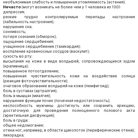
необъяснимая слабость и повышенная утомляемость (астения).
Нечасто
(могут возникать не более чем у 1 человека из 100):
депрессия;
резкие трудно контролируемые перепады настроения
(лабильность настроения);
нарушение сна;
сонливость;
потеря сознания (обморок);
ощущение сердцебиения;
учащенное сердцебиение (тахикардия);
воспаление кровеносных сосудов (васкулит);
сухость во рту;
высыпания на коже в виде волдырей, сопровождающиеся зудом
(крапивница);
повышенное потоотделение;
повышенная чувствительность кожи на воздействие солнца
(реакция фоточувствительности);
очаговое образование волдырей на коже (пемфигоид);
боль в суставах (артралгия);
боль в мышцах (миалгия);
нарушение функции почек (почечная недостаточность);
неспособность мужчины достигнуть или сохранить эрекцию,
достаточную для проведения полноценного полового акта
(эректильная дисфункция);
боль в груди;
общее недомогание;
отеки ног, например, в области щиколоток (периферические отеки);
лихорадка;