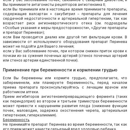
Вы принимаете антагонисты рецепторов ангиотензина II;
если Вы принимали или в настоящее время принимаете препараты,
содержащие валсартан + сакубитрил – препараты для лечения
сердечной недостаточности и артериальной гипертензии, так как
возрастает риск ангионевротического отека (см. подразделы
«Особые указания и меры предосторожности», «Другие препараты
и препарат Перинева»);
если Вам проводится диализ или другой тип фильтрации крови. В
зависимости от используемого оборудования препарат Перинева
может не подойти для Вашего лечения;
если у Вас заболевание почек, при котором снижен приток крови к
почкам из-за сужения почечных артерий (стеноз почечных артерий
или стеноз артерии единственной почки).
Применение при беременности и кормлении грудью
Если Вы беременны или кормите грудью, предполагаете, что
забеременели, или планируете беременность, перед началом
приема препарата проконсультируйтесь с лечащим врачом или
работником аптеки.
Прием ингибиторов ангиотензинпревращающего фермента (таких
как периндоприл) во втором и третьем триместрах беременности
может привести к нарушениям развития плода (снижение функции
почек, маловодие, задержка окостенения черепа, артериальная
гипертензия, гиперкалиемия).
Беременность
Не принимайте препарат Перинева во время беременности, так как
его прием может нанести серьезный вред здоровью ребенка.