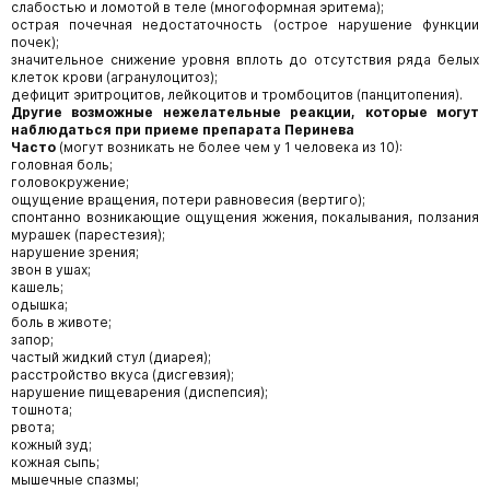
слабостью и ломотой в теле (многоформная эритема);
острая почечная недостаточность (острое нарушение функции
почек);
значительное снижение уровня вплоть до отсутствия ряда белых
клеток крови (агранулоцитоз);
дефицит эритроцитов, лейкоцитов и тромбоцитов (панцитопения).
Другие возможные нежелательные реакции, которые могут
наблюдаться при приеме препарата
Перинева
Часто
(могут возникать не более чем у 1 человека из 10):
головная боль;
головокружение;
ощущение вращения, потери равновесия (вертиго);
спонтанно возникающие ощущения жжения, покалывания, ползания
мурашек (парестезия);
нарушение зрения;
звон в ушах;
кашель;
одышка;
боль в животе;
запор;
частый жидкий стул (диарея);
расстройство вкуса (дисгевзия);
нарушение пищеварения (диспепсия);
тошнота;
рвота;
кожный зуд;
кожная сыпь;
мышечные спазмы;