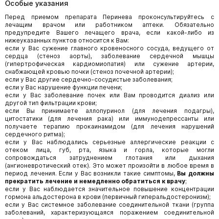
Особые указания
Перед приемом препарата Перинева проконсультируйтесь с
лечащим врачом или работником аптеки. Обязательно
предупредите Вашего лечащего врача, если какой-либо из
нижеуказанных пунктов относится к Вам:
если у Вас сужение главного кровеносного сосуда, ведущего от
сердца (стеноз аорты), заболевание сердечной мышцы
(гипертрофическая кардиомиопатия) или сужение артерии,
снабжающей кровью почки (стеноз почечной артерии);
если у Вас другие сердечно-сосудистые заболевания;
если у Вас нарушение функции печени;
если у Вас заболевание почек или Вам проводится диализ или
другой тип фильтрации крови;
если Вы принимаете аллопуринол (для лечения подагры),
цитостатики (для лечения рака) или иммунодепрессанты или
получаете терапию прокаинамидом (для лечения нарушений
сердечного ритма);
если у Вас наблюдались серьезные аллергические реакции с
отеком лица, губ, рта, языка и горла, которые могли
сопровождаться затруднением глотания или дыхания
(ангионевротический отек). Это может произойти в любое время в
период лечения. Если у Вас возникли такие симптомы,
Вы должны
прекратить лечение и немедленно обратиться к врачу
;
если у Вас наблюдается значительное повышение концентрации
гормона альдостерона в крови (первичный гиперальдостеронизм);
если у Вас системное заболевание соединительной ткани (группа
заболеваний, характеризующаяся поражением соединительной