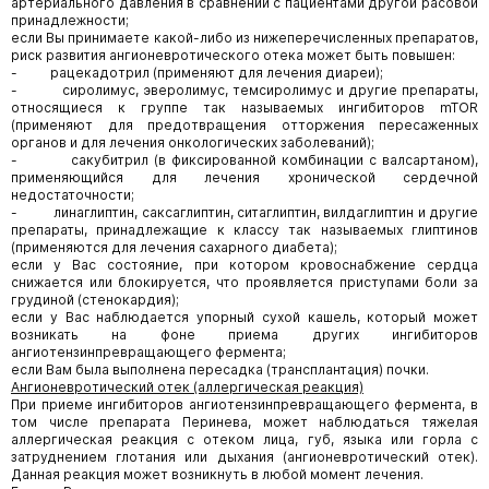
артериального давления в сравнении с пациентами другой расовой
принадлежности;
если Вы принимаете какой-либо из нижеперечисленных препаратов,
риск развития ангионевротического отека может быть повышен:
- рацекадотрил (применяют для лечения диареи);
- сиролимус, эверолимус, темсиролимус и другие препараты,
относящиеся к группе так называемых ингибиторов mTOR
(применяют для предотвращения отторжения пересаженных
органов и для лечения онкологических заболеваний);
- сакубитрил (в фиксированной комбинации с валсартаном),
применяющийся для лечения хронической сердечной
недостаточности;
- линаглиптин, саксаглиптин, ситаглиптин, вилдаглиптин и другие
препараты, принадлежащие к классу так называемых глиптинов
(применяются для лечения сахарного диабета);
если у Вас состояние, при котором кровоснабжение сердца
снижается или блокируется, что проявляется приступами боли за
грудиной (стенокардия);
если у Вас наблюдается упорный сухой кашель, который может
возникать на фоне приема других ингибиторов
ангиотензинпревращающего фермента;
если Вам была выполнена пересадка (трансплантация) почки.
Ангионевротический отек (аллергическая реакция)
При приеме ингибиторов ангиотензинпревращающего фермента, в
том числе препарата Перинева, может наблюдаться тяжелая
аллергическая реакция с отеком лица, губ, языка или горла с
затруднением глотания или дыхания (ангионевротический отек).
Данная реакция может возникнуть в любой момент лечения.