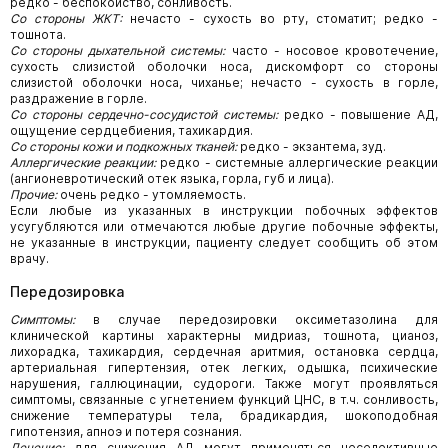
редко - беспокойство, сонливость.
Со стороны ЖКТ:
нечасто - сухость во рту, стоматит; редко -
тошнота.
Со стороны дыхательной системы:
часто - носовое кровотечение,
сухость слизистой оболочки носа, дискомфорт со стороны
слизистой оболочки носа, чиханье; нечасто - сухость в горле,
раздражение в горле.
Со стороны сердечно-сосудистой системы:
редко - повышение АД,
ощущение сердцебиения, тахикардия.
Со стороны кожи и подкожных тканей:
редко - экзантема, зуд.
Аллергические реакции:
редко - системные аллергические реакции
(ангионевротический отек языка, горла, губ и лица).
Прочие:
очень редко - утомляемость.
Если любые из указанных в инструкции побочных эффектов
усугубляются или отмечаются любые другие побочные эффекты,
не указанные в инструкции, пациенту следует сообщить об этом
врачу.
Передозировка
Симптомы:
в случае передозировки оксиметазолина для
клинической картины характерны мидриаз, тошнота, цианоз,
лихорадка, тахикардия, сердечная аритмия, остановка сердца,
артериальная гипертензия, отек легких, одышка, психические
нарушения, галлюцинации, судороги. Также могут проявляться
симптомы, связанные с угнетением функций ЦНС, в т.ч. сонливость,
снижение температуры тела, брадикардия, шокоподобная
гипотензия, апноэ и потеря сознания.
Лечение:
для снижения АД могут применяться неселективные