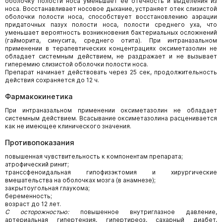
оболочку полости носа уменьшает ее отечность и выделения из
носа. Восстанавливает носовое дыхание, устраняет отек слизистой
оболочки полости носа, способствует восстановлению аэрации
придаточных пазух полости носа, полости среднего уха, что
уменьшает вероятность возникновения бактериальных осложнений
(гайморита, синусита, среднего отита). При интраназальном
применении в терапевтических концентрациях оксиметазолин не
обладает системным действием, не раздражает и не вызывает
гиперемию слизистой оболочки полости носа.
Препарат начинает действовать через 25 сек, продолжительность
действия сохраняется до 12 ч.
Фармакокинетика
При интраназальном применении оксиметазолин не обладает
системным действием. Всасывание оксиметазолина расценивается
как не имеющее клинического значения.
Противопоказания
повышенная чувствительность к компонентам препарата;
атрофический ринит;
транссфеноидальная гипофизэктомия и хирургические
вмешательства на оболочках мозга (в анамнезе);
закрытоугольная глаукома;
беременность;
возраст до 12 лет.
С осторожностью:
повышенное внутриглазное давление,
артериальная гипертензия, гипертиреоз, сахарный диабет,