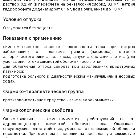
раствор 0,2 мг (в пересчете на бензалкония хлорид 0,1 мг), натрия
гидрофосфата додекагидрат 0,1 мг, вода очищенная до 1,0 мл.
Условия отпуска
Отпускается без рецепта
Показания к применению
симптоматическое лечение заложенности носа при острых
заболеваниях с явлениями ринита (насморка), острого
аллергического ринита, поллиноза, синусита, евстахиита, отита (для
уменьшения отека слизистой оболочки носоглотки);
для облегчения оттока секрета при заболеваниях придаточных
пазух носа;
подготовка больного к диагностическим манипуляциям в носовых
ходах.
Фармако-терапевтическая группа
противоконгестивное средство - альфа-адреномиметик
Фармакологические свойства
Оксиметазолин - симпатомиметик, действующий на α-
адренорецепторы слизистой оболочки носа. Оказывает
сосудосуживающее действие, уменьшая отек слизистой оболочки
носоглотки. При местном нанесении на воспаленную слизистую