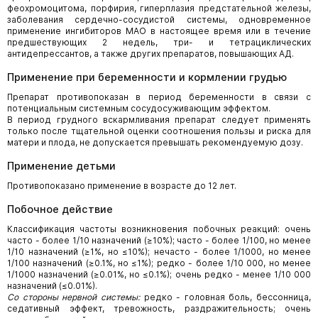
феохромоцитома, порфирия, гиперплазия предстательной железы,
заболевания сердечно-сосудистой системы, одновременное
применение ингибиторов МАО в настоящее время или в течение
предшествующих 2 недель, три- и тетрациклических
антидепрессантов, а также других препаратов, повышающих АД.
Применение при беременности и кормлении грудью
Препарат противопоказан в период беременности в связи с
потенциальным системным сосудосуживающим эффектом.
В период грудного вскармливания препарат следует применять
только после тщательной оценки соотношения пользы и риска для
матери и плода, не допускается превышать рекомендуемую дозу.
Применение детьми
Противопоказано применение в возрасте до 12 лет.
Побочное действие
Классификация частоты возникновения побочных реакций: очень
часто - более 1/10 назначений (≥10%); часто - более 1/100, но менее
1/10 назначений (≥1%, но ≤10%); нечасто - более 1/1000, но менее
1/100 назначений (≥0.1%, но ≤1%); редко - более 1/10 000, но менее
1/1000 назначений (≥0.01%, но ≤0.1%); очень редко - менее 1/10 000
назначений (≤0.01%).
Со стороны нервной системы:
редко - головная боль, бессонница,
седативный эффект, тревожность, раздражительность; очень