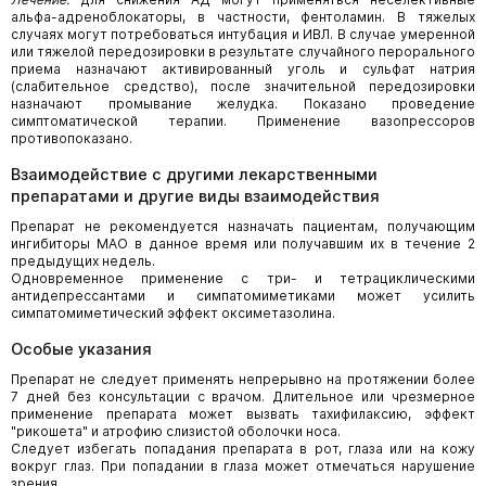
альфа-адреноблокаторы, в частности, фентоламин. В тяжелых
случаях могут потребоваться интубация и ИВЛ. В случае умеренной
или тяжелой передозировки в результате случайного перорального
приема назначают активированный уголь и сульфат натрия
(слабительное средство), после значительной передозировки
назначают промывание желудка. Показано проведение
симптоматической терапии. Применение вазопрессоров
противопоказано.
Взаимодействие с другими лекарственными
препаратами и другие виды взаимодействия
Препарат не рекомендуется назначать пациентам, получающим
ингибиторы МАО в данное время или получавшим их в течение 2
предыдущих недель.
Одновременное применение с три- и тетрациклическими
антидепрессантами и симпатомиметиками может усилить
симпатомиметический эффект оксиметазолина.
Особые указания
Препарат не следует применять непрерывно на протяжении более
7 дней без консультации с врачом. Длительное или чрезмерное
применение препарата может вызвать тахифилаксию, эффект
"рикошета" и атрофию слизистой оболочки носа.
Следует избегать попадания препарата в рот, глаза или на кожу
вокруг глаз. При попадании в глаза может отмечаться нарушение
зрения.