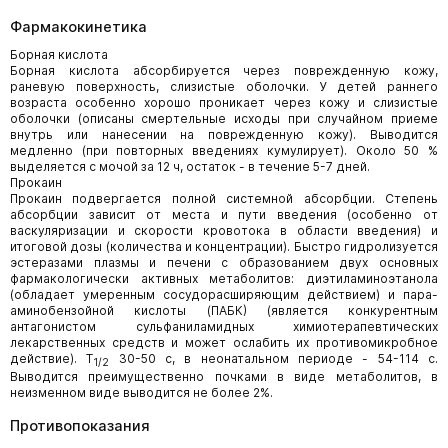
Фармакокинетика
Борная кислота
Борная кислота абсорбируется через поврежденную кожу,
раневую поверхность, слизистые оболочки. У детей раннего
возраста особенно хорошо проникает через кожу и слизистые
оболочки (описаны смертельные исходы при случайном приеме
внутрь или нанесении на поврежденную кожу). Выводится
медленно (при повторных введениях кумулирует). Около 50 %
выделяется с мочой за 12 ч, остаток - в течение 5-7 дней.
Прокаин
Прокаин подвергается полной системной абсорбции. Степень
абсорбции зависит от места и пути введения (особенно от
васкуляризации и скорости кровотока в области введения) и
итоговой дозы (количества и концентрации). Быстро гидролизуется
эстеразами плазмы и печени с образованием двух основных
фармакологически активных метаболитов: диэтиламиноэтанола
(обладает умеренным сосудорасширяющим действием) и пара-
аминобензойной кислоты (ПАБК) (является конкурентным
антагонистом сульфаниламидных химиотерапевтических
лекарственных средств и может ослабить их противомикробное
действие). T
30-50 с, в неонатальном периоде - 54-114 с.
1/2
Выводится преимущественно почками в виде метаболитов, в
неизменном виде выводится не более 2%.
Противопоказания