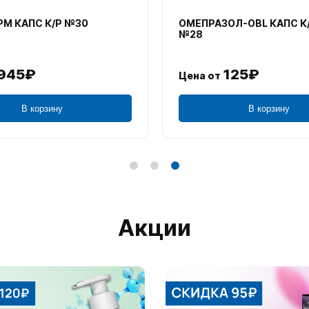
М КАПС К/Р №30
ОМЕПРАЗОЛ-OBL КАПС К
№28
945₽
125₽
Цена от
В корзину
В корзину
Акции