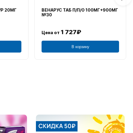
/Р 20МГ
ВЕНАРУС ТАБ П/П/О 100МГ+900МГ
№30
1 727₽
Цена от
В корзину