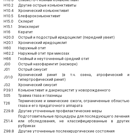
H10.2
Другие острые конъюнктивиты
H10.4
Хронический конъюнктивит
H10.5
Блефароконъюнктивит
H15.0
Склерит
H15.1
Эписклерит
H16
Кератит
H20.0
Острый и подострый иридоциклит (передний увеит)
H20.1
Хронический иридоциклит
H60
Наружный отит
H62.2
Наружный отит при микозах
H66
Гнойный и неуточненный средний отит
J00
Острый назофарингит (насморк)
J01
Острый синусит
Хронический ринит (в т.ч. озена, атрофический и
J31.0
гипертрофический ринит)
J32
Хронический синусит
P39.1
Конъюнктивит и дакриоцистит у новорожденного
S05
Травма глаза и глазницы
Термические и химические ожоги, ограниченные областью
T26
глаза и его придаточного аппарата
Z29.8
Другие уточненные профилактические меры
Подготовительные процедуры для последующего лечения
Z51.4
или обследования, не классифицированные в других
рубриках
Z98.8
Другие уточненные послехирургические состояния