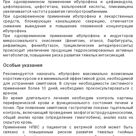
При одновременном применении ибупрофена и цефамандола,
цефоперазона, цефотетана, вальпроевой кислоты, пликамицина
увеличивается частота развития гипопротромбинемии.
При одновременном применении ибупрофена и лекарственных
средств, блокирующих канальцевую секрецию, отмечается
снижение выведения и повышение плазменной концентрации
ибупрофена.
При одновременном применении ибупрофена и индукторов
микросомального окисления (фенитоин, этанол, барбитураты,
рифампицин, фенилбутазон, трициклические антидепрессанты)
происходит увеличение продукции гидроксилированных активных
метаболитов, повышение риска развития тяжелых интоксикаций.
Особые указания
Рекомендуется назначать ибупрофен максимально возможным
коротким курсом и в минимальной эффективной дозе, необходимой
для устранения симптомов. В случае необходимости системного
применения более 10 дней, необходимо проконсультироваться с
врачом.
Во время длительного лечения необходим контроль картины
периферической крови и функционального состояния печени и
почек. При появлении симптомов гастропатии показан тщательный
контроль, включающий проведение эзофагогастродуоденоскопии,
общий анализ крови (определение гемоглобина), анализ кала на
скрытую кровь.
Применение НПВС у пациентов с ветряной оспой может быть
связано с повышенным риском развития тяжелых гнойных