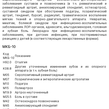
заболевания суставов и позвоночника (в т.ч. ревматический и
ревматоидный артрит, анкилозирующий спондилит, остеоартроз),
суставной синдром при обострении подагры, псориатический
артрит, тендинит, бурсит, радикулит, травматическое воспаление
мягких тканей и опорно-двигательного аппарата. Невралгии,
миалгии, болевой синдром при инфекционно-воспалительных
заболеваниях ЛОР-органов, аднексите, альгодисменорея, головная
и зубная боль. Лихорадка при инфекционно-воспалительных
заболеваниях, при детских инфекциях, при постпрививочных
реакциях у детей (в соответствующих лекарственных формах).
МКБ-10
Код
Показание
МКБ-10
H92.0
Оталгия
Другие уточненные изменения зубов и их опорного
K08.8
аппарата (в т.ч. зубная боль)
M05
Серопозитивный ревматоидный артрит
M07
Псориатические и энтеропатические артропатии
M10
Подагра
M15
Полиартроз
M19.9
Артроз неуточненный
M25.5
Боль в суставе
M42
Остеохондроз позвоночника
M45
Анкилозирующий спондилит