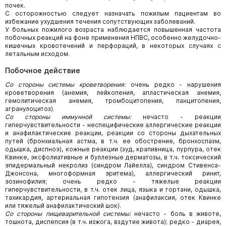
почек.
С осторожностью следует назначать пожилым пациентам во
избежание ухудшения течения сопутствующих заболеваний.
У больных пожилого возраста наблюдается повышенная частота
побочных реакций на фоне применения НПВС, особенно желудочно-
кишечных кровотечений и перфораций, в некоторых случаях с
летальным исходом.
Побочное действие
Со стороны системы кроветворения:
очень редко - нарушения
кроветворения (анемия, лейкопения, апластическая анемия,
гемолитическая анемия, тромбоцитопения, панцитопения,
агранулоцитоз).
Со стороны иммунной системы:
нечасто - реакции
гиперчувствительности - неспецифические аллергические реакции
и анафилактические реакции, реакции со стороны дыхательных
путей (бронхиальная астма, в т.ч. ее обострение, бронхоспазм,
одышка, диспноэ), кожные реакции (зуд, крапивница, пурпура, отек
Квинке, эксфолиативные и буллезные дерматозы, в т.ч. токсический
эпидермальный некролиз (синдром Лайелла), синдром Стивенса-
Джонсона, многоформная эритема), аллергический ринит,
эозинофилия; очень редко - тяжелые реакции
гиперчувствительности, в т.ч. отек лица, языка и гортани, одышка,
тахикардия, артериальная гипотензия (анафилаксия, отек Квинке
или тяжелый анафилактический шок).
Со стороны пищеварительной системы:
нечасто - боль в животе,
тошнота, диспепсия (в т.ч. изжога, вздутие живота); редко - диарея,