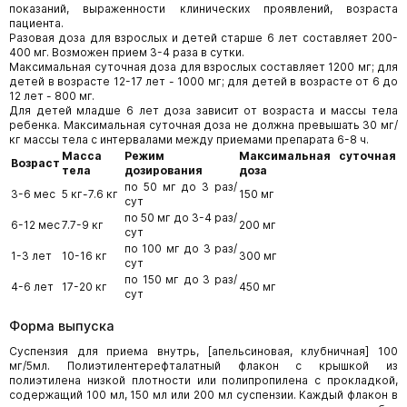
показаний, выраженности клинических проявлений, возраста
пациента.
Разовая доза для взрослых и детей старше 6 лет составляет 200-
400 мг. Возможен прием 3-4 раза в сутки.
Максимальная суточная доза для взрослых составляет 1200 мг; для
детей в возрасте 12-17 лет - 1000 мг; для детей в возрасте от 6 до
12 лет - 800 мг.
Для детей младше 6 лет доза зависит от возраста и массы тела
ребенка. Максимальная суточная доза не должна превышать 30 мг/
кг массы тела c интервалами между приемами препарата 6-8 ч.
Масса
Режим
Максимальная суточная
Возраст
тела
дозирования
доза
по 50 мг до 3 раз/
3-6 мес
5 кг-7.6 кг
150 мг
сут
по 50 мг до 3-4 раз/
6-12 мес
7.7-9 кг
200 мг
сут
по 100 мг до 3 раз/
1-3 лет
10-16 кг
300 мг
сут
по 150 мг до 3 раз/
4-6 лет
17-20 кг
450 мг
сут
Форма выпуска
Суспензия для приема внутрь, [апельсиновая, клубничная] 100
мг/5мл. Полиэтилентерефталатный флакон с крышкой из
полиэтилена низкой плотности или полипропилена с прокладкой,
содержащий 100 мл, 150 мл или 200 мл суспензии. Каждый флакон в