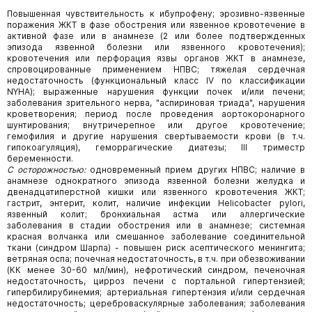
Повышенная чувствительность к ибупрофену; эрозивно-язвенные
поражения ЖКТ в фазе обострения или язвенное кровотечение в
активной фазе или в анамнезе (2 или более подтвержденных
эпизода язвенной болезни или язвенного кровотечения);
кровотечения или перфорация язвы органов ЖКТ в анамнезе,
спровоцированные применением НПВС; тяжелая сердечная
недостаточность (функциональный класс IV по классификации
NYHA); выраженные нарушения функции почек и/или печени;
заболевания зрительного нерва, "аспириновая триада", нарушения
кроветворения; период после проведения аортокоронарного
шунтирования; внутричерепное или другое кровотечение;
гемофилия и другие нарушения свертываемости крови (в т.ч.
гипокоагуляция), геморрагические диатезы; III триместр
беременности.
С осторожностью:
одновременный прием других НПВС; наличие в
анамнезе однократного эпизода язвенной болезни желудка и
двенадцатиперстной кишки или язвенного кровотечения ЖКТ;
гастрит, энтерит, колит, наличие инфекции Helicobacter pylori,
язвенный колит; бронхиальная астма или аллергические
заболевания в стадии обострения или в анамнезе; системная
красная волчанка или смешанное заболевание соединительной
ткани (синдром Шарпа) - повышен риск асептического менингита;
ветряная оспа; почечная недостаточность, в т.ч. при обезвоживании
(КК менее 30-60 мл/мин), нефротический синдром, печеночная
недостаточность, цирроз печени с портальной гипертензией;
гипербилирубинемия; артериальная гипертензия и/или сердечная
недостаточность; цереброваскулярные заболевания; заболевания