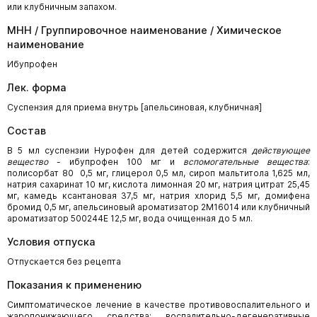
или клубничным запахом.
МНН / Группировочное наименование / Химическое
наименование
Ибупрофен
Лек. форма
Суспензия для приема внутрь [апельсиновая, клубничная]
Состав
В 5 мл суспензии Нурофен для детей содержится
действующее
вещество
- ибупрофен 100 мг и
вспомогательные вещества
:
полисорбат 80 0,5 мг, глицерол 0,5 мл, сироп мальтитола 1,625 мл,
натрия сахаринат 10 мг, кислота лимонная 20 мг, натрия цитрат 25,45
мг, камедь ксантановая 37,5 мг, натрия хлорид 5,5 мг, домифена
бромид 0,5 мг, апельсиновый ароматизатор 2М16014 или клубничный
ароматизатор 500244Е 12,5 мг, вода очищенная до 5 мл.
Условия отпуска
Отпускается без рецепта
Показания к применению
Симптоматическое лечение в качестве противовоспалительного и
жаропонижающего средства: воспалительно-дегенеративные