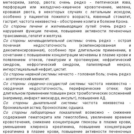
метеоризм, запор, рвота; очень редко - пептическая язва,
перфорация или желудочно-кишечное кровотечение, мелена,
кровавая рвота, в некоторых случаях с летальным исходом,
особенно у пациентов пожилого возраста, язвенный стоматит,
гастрит; частота неизвестна - обострение колита и болезни Крона.
Со стороны печени и желчевыводящих путей:
очень редко -
нарушения функции печени, повышение активности печеночных
трансаминаз, гепатит и желтуха.
Со стороны мочевыделительной системы:
очень редко - острая
почечная недостаточность (компенсированная и
декомпенсированная), особенно при длительном применении, в
сочетании с повышением концентрации мочевины в плазме крови и
появлением отеков, гематурии и протеинурии; нефритический
синдром, нефротический синдром, папиллярный некроз,
интерстициальный нефрит, цистит.
Со стороны нервной системы:
нечасто - головная боль; очень редко
- асептический менингит.
Со стороны сердечно-сосудистой системы:
частота неизвестна -
сердечная недостаточность, периферические отеки; при
длительном применении повышен риск тромботических осложнений
(например, инфаркт миокарда, инсульт), повышение АД.
Со стороны дыхательной системы:
частота неизвестна -
бронхиальная астма; бронхоспазм; одышка.
Со стороны лабораторных показателей:
возможно - снижение
содержания гематокрита или гемоглобина, увеличение времени
кровотечения, снижение концентрации глюкозы в плазме крови,
уменьшение клиренса креатинина, повышение концентрации
креатинина в плазме крови, повышение активности печеночных