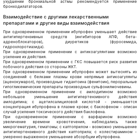
ухудшении бронхиальной астмы рекомендуется применение
бронходилататоров.
Взаимодействие с другими лекарственными
препаратами и другие виды взаимодействия
При одновременном применении ибупрофен уменьшает действие
антигипертензивных средств (ингибиторов АПФ, бета-
адреноблокаторов), диуретиков (фуросемида,
гидрохлоротиазида).
При одновременном применении с антикоагулянтами возможно
усиление их действия.
При одновременном применении с ГКС повышается риск развития
побочного действия со стороны ЖКТ.
При одновременном применении ибупрофен может вытеснять из
соединений с белками плазмы крови непрямые антикоагулянты
(аценокумарол), производные гидантоина (фенитоин), пероральные
гипогликемические препараты производные сульфонилмочевины.
При одновременном применении с амлодипином возможно
небольшое уменьшение антигипертензивного действия
амлодипина; с ацетилсалициловой кислотой - уменьшается
концентрация ибупрофена в плазме крови; с баклофеном - описан
случай усиления токсического действия баклофена.
При одновременном применении с варфарином возможно
увеличение времени кровотечения, наблюдались также
микрогематурия, гематомы; с каптоприлом - возможно уменьшение
антигипертензивного действия каптоприла; с колестирамином -
умеренно выраженное уменьшение абсорбции ибупрофена.