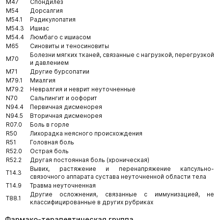
M47
Спондилез
M54
Дорсалгия
M54.1
Радикулопатия
M54.3
Ишиас
M54.4
Люмбаго с ишиасом
M65
Синовиты и теносиновиты
Болезни мягких тканей, связанные с нагрузкой, перегрузкой
M70
и давлением
M71
Другие бурсопатии
M79.1
Миалгия
M79.2
Невралгия и неврит неуточненные
N70
Сальпингит и оофорит
N94.4
Первичная дисменорея
N94.5
Вторичная дисменорея
R07.0
Боль в горле
R50
Лихорадка неясного происхождения
R51
Головная боль
R52.0
Острая боль
R52.2
Другая постоянная боль (хроническая)
Вывих, растяжение и перенапряжение капсульно-
T14.3
связочного аппарата сустава неуточненной области тела
T14.9
Травма неуточненная
Другие осложнения, связанные с иммунизацией, не
T88.1
классифицированные в других рубриках
Фармако-терапевтическая группа