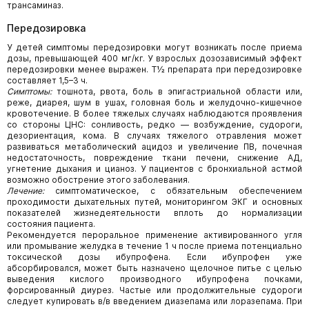
трансаминаз.
Передозировка
У детей симптомы передозировки могут возникать после приема
дозы, превышающей 400 мг/кг. У взрослых дозозависимый эффект
передозировки менее выражен. T½ препарата при передозировке
составляет 1,5–3 ч.
Симптомы:
тошнота, рвота, боль в эпигастриальной области или,
реже, диарея, шум в ушах, головная боль и желудочно-кишечное
кровотечение. В более тяжелых случаях наблюдаются проявления
со стороны ЦНС: сонливость, редко — возбуждение, судороги,
дезориентация, кома. В случаях тяжелого отравления может
развиваться метаболический ацидоз и увеличение ПВ, почечная
недостаточность, повреждение ткани печени, снижение АД,
угнетение дыхания и цианоз. У пациентов с бронхиальной астмой
возможно обострение этого заболевания.
Лечение:
симптоматическое, с обязательным обеспечением
проходимости дыхательных путей, мониторингом ЭКГ и основных
показателей жизнедеятельности вплоть до нормализации
состояния пациента.
Рекомендуется пероральное применение активированного угля
или промывание желудка в течение 1 ч после приема потенциально
токсической дозы ибупрофена. Если ибупрофен уже
абсорбировался, может быть назначено щелочное питье с целью
выведения кислого производного ибупрофена почками,
форсированный диурез. Частые или продолжительные судороги
следует купировать в/в введением диазепама или лоразепама. При