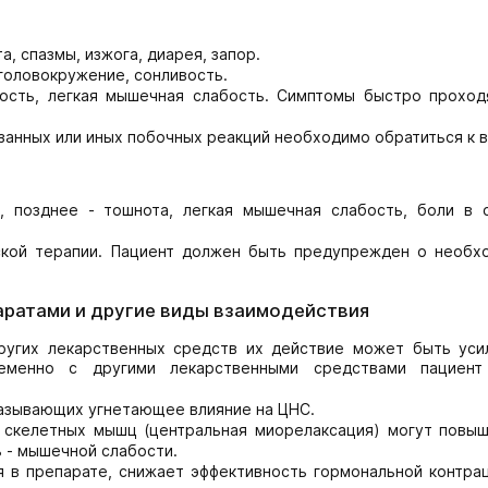
а, спазмы, изжога, диарея, запор.
головокружение, сонливость.
лость, легкая мышечная слабость. Симптомы быстро проход
занных или иных побочных реакций необходимо обратиться к в
, позднее - тошнота, легкая мышечная слабость, боли в с
кой терапии. Пациент должен быть предупрежден о необх
аратами и другие виды взаимодействия
угих лекарственных средств их действие может быть уси
еменно с другими лекарственными средствами пациен
казывающих угнетающее влияние на ЦНС.
 скелетных мышц (центральная миорелаксация) могут повыш
 - мышечной слабости.
 в препарате, снижает эффективность гормональной контрац