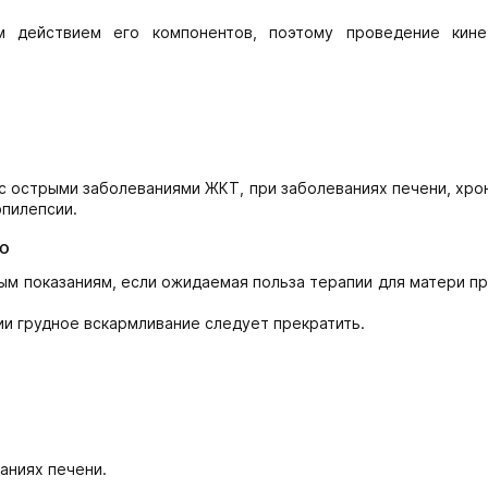
 действием его компонентов, поэтому проведение кине
с острыми заболеваниями ЖКТ, при заболеваниях печени, хро
эпилепсии.
ю
ым показаниям, если ожидаемая польза терапии для матери п
и грудное вскармливание следует прекратить.
аниях печени.