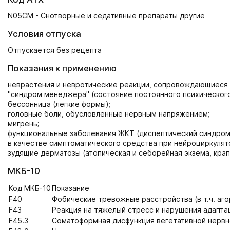
N05CM - Снотворные и седативные препараты другие
Условия отпуска
Отпускается без рецепта
Показания к применению
неврастения и невротические реакции, сопровождающиеся 
"синдром менеджера" (состояние постоянного психического
бессонница (легкие формы);
головные боли, обусловленные нервным напряжением;
мигрень;
функциональные заболевания ЖКТ (диспептический синдром
в качестве симптоматического средства при нейроциркулят
зудящие дерматозы (атопическая и себорейная экзема, крап
МКБ-10
Код МКБ-10
Показание
F40
Фобические тревожные расстройства (в т.ч. аг
F43
Реакция на тяжелый стресс и нарушения адапта
F45.3
Соматоформная дисфункция вегетативной нерв