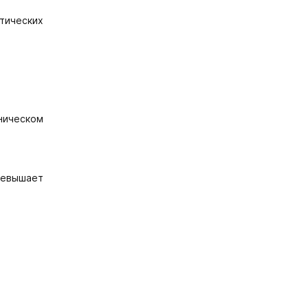
тических
ническом
ревышает