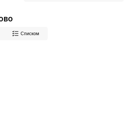
ово
Списком