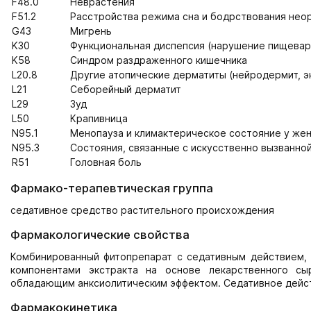
F48.0
Неврастения
F51.2
Расстройства режима сна и бодрствования неор
G43
Мигрень
K30
Функциональная диспепсия (нарушение пищевар
K58
Синдром раздраженного кишечника
L20.8
Другие атопические дерматиты (нейродермит, э
L21
Себорейный дерматит
L29
Зуд
L50
Крапивница
N95.1
Менопауза и климактерическое состояние у же
N95.3
Состояния, связанные с искусственно вызванно
R51
Головная боль
Фармако-терапевтическая группа
седативное средство растительного происхождения
Фармакологические свойства
Комбинированный фитопрепарат с седативным действием, 
компонентами экстракта на основе лекарственного с
обладающим анксиолитическим эффектом. Седативное дейст
Фармакокинетика