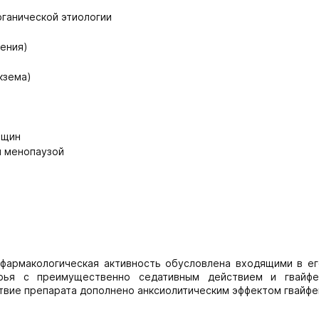
ганической этиологии
ения)
кзема)
нщин
й менопаузой
фармакологическая активность обусловлена входящими в ег
ырья с преимущественно седативным действием и гвайфе
вие препарата дополнено анксиолитическим эффектом гвайфе