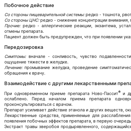
Побочное действие
Со стороны пищеварительной системы:
редко - тошнота, рвот
Со стороны ЦНС:
редко - снижение концентрации внимания, 
Прочие:
редко - аллергические реакции, экзантема, уста
отмены препарата.
Пациент должен быть предупрежден, что при появлении ука
Передозировка
Симптомы:
вначале - сонливость, чувство подавленности
ощущение тяжести в желудке.
Лечение:
промывание желудка, проведение симптоматичес
обращения к врачу.
Взаимодействие с другими лекарственными преп
®
При одновременном приеме препарата Ново-Пассит
и др
ослаблено. Перед началом приема препарата одновр
проконсультироваться с врачом.
Препарат усиливает действие этанола и других веществ, о
Лекарственные средства, применяемые для расслабления
появления побочных эффектов препарата, в первую очередь
Экстракт травы зверобоя продырявленного, содержащийся