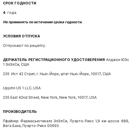
СРОК ГОДНОСТИ
4
года.
Не применять по истечении срока годности.
УСЛОВИЯ ОТПУСКА
Отпускают по рецепту.
ДЕРЖАТЕЛЬ РЕГИСТРАЦИОННОГО УДОСТОВЕРЕНИЯ
Апджон ЮЭс
1 ЭлЭлСи, США
235 Ист 42 Стрит, г. Нью-Йорк, штат Нью-Йорк, 10017, США
Upjohn US 1 LLC, USA
235 East 42nd Street, New York, New York, 10017, USA
ПРОИЗВОДИТЕЛЬ
Пфайзер Фармасьютикалз ЭлЭлСи, Пуэрто-Рико 1,9 км шоссе 689,
Вега Баха, Пуэрто-Рико 00693