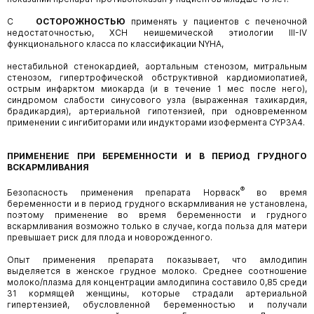
С
ОСТОРОЖНОСТЬЮ
применять у пациентов с печеночной
недостаточностью,
ХСН
неишемической этиологии III-IV
функционального класса по классификации NYHA,
нестабильной стенокардией, аортальным стенозом, митральным
стенозом, гипертрофической обструктивной кардиомиопатией,
острым инфарктом миокарда (и в течение 1 мес после него),
синдромом слабости синусового узла (выраженная тахикардия,
брадикардия), артериальной гипотензией, при одновременном
применении с ингибиторами или индукторами изофермента CYP3A4.
ПРИМЕНЕНИЕ ПРИ БЕРЕМЕННОСТИ И В ПЕРИОД ГРУДНОГО
ВСКАРМЛИВАНИЯ
®
Безопасность применения препарата Норваск
во время
беременности и в период грудного вскармливания не установлена,
поэтому применение во время беременности и грудного
вскармливания возможно только в случае, когда польза для матери
превышает риск для плода и новорожденного.
Опыт применения препарата показывает, что амлодипин
выделяется в женское грудное молоко. Среднее соотношение
молоко/плазма для концентрации амлодипина составило 0,85 среди
31 кормящей женщины, которые страдали артериальной
гипертензией, обусловленной беременностью и получали