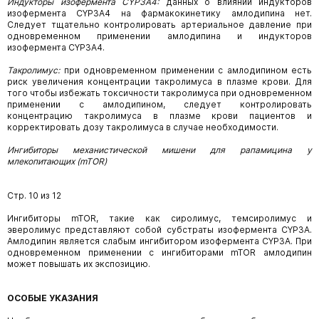
Индукторы изофермента CYP3A4:
данных о влиянии индукторов
изофермента
CYP3A4
на фармакокинетику амлодипина нет.
Следует тщательно контролировать артериальное давление при
одновременном применении амлодипина и индукторов
изофермента CYP3A4.
Такролимус:
при одновременном применении с амлодипином есть
риск увеличения
концентрации такролимуса в плазме крови. Для
того чтобы избежать токсичности такролимуса при одновременном
применении с амлодипином, следует контролировать
концентрацию такролимуса в плазме крови пациентов и
корректировать дозу такролимуса в случае необходимости.
Ингибиторы механистической мишени для рапамицина у
млекопитающих (mTOR)
Стр. 10 из 12
Ингибиторы mTOR, такие как сиролимус, темсиролимус и
эверолимус представляют собой субстраты изофермента CYP3A.
Амлодипин является слабым ингибитором изофермента CYP3A. При
одновременном применении с ингибиторами mTOR амлодипин
может повышать их экспозицию.
ОСОБЫЕ УКАЗАНИЯ