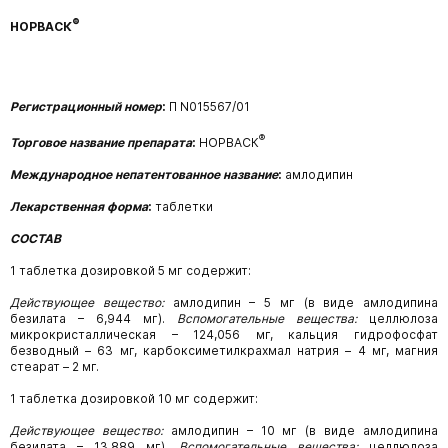
®
НОРВАСК
Регистрационный номер
:
П
N015567/01
®
Торговое название препарата
:
НОРВАСК
Международное непатентованное название
:
амлодипин
Лекарственная форма
:
таблетки
СОСТАВ
1 таблетка дозировкой 5 мг содержит:
Действующее вещество:
амлодипин
– 5
мг
(в виде амлодипина
безилата
– 6,944
мг).
Вспомогательные вещества:
целлюлоза
микрокристаллическая
– 124,056
мг,
кальция
гидрофосфат
безводный – 63 мг, карбоксиметилкрахмал натрия – 4 мг, магния
стеарат – 2 мг.
1 таблетка дозировкой 10 мг содержит:
Действующее вещество:
амлодипин
– 10
мг
(в виде амлодипина
безилата
– 13,889
мг).
Вспомогательные вещества:
целлюлоза