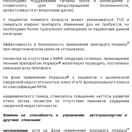
Необходимо поддержание гигиены зубов и наблюдение у
стоматолога (для предотвращения болезненности,
кровоточивости и гиперплазии десен).
У пациентов пожилого возраста может увеличиваться Т1/2 и
снижаться клиренс препарата. Изменения доз не требуется, но
необходимо более тщательное наблюдение за пациентами данной
категории.
®
Эффективность и безопасность применения препарата Норваск
при гипертоническом кризе не установлена.
Несмотря на отсутствие у БМКК синдрома «отмены», прекращение
лечения препаратом Норваск® желательно проводить, постепенно
уменьшая дозу препарата.
На фоне применения Норваска® у пациентов с хронической
сердечной недостаточностью класс III и IV функционального класса
по классификации NYHA
неишемического генеза, отмечалось повышение частоты развития
отека легких, несмотря на отсутствие признаков ухудшения
сердечной недостаточности.
Влияние на способность к управлению автотранспортом и
другими сложными
®
механизмами:
хотя на фоне применения препарата Норваск