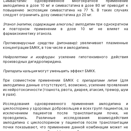
Симвастатин:
одновременное многократное применение
амлодипина в дозе
10
мг и
симвастатина в дозе 80 мг приводит к
повышению экспозиции симвастатина на 77 %. В таких случаях
следует ограничить дозу симвастатина до 20 мг.
Этанол (напитки, содержащие алкоголь):
амлодипин при однократном
и повторном
применении в дозе 10 мг не влияет на
фармакокинетику этанола.
Противовирусные средства (ритонавир):
увеличивает плазменные
концентрации БМКК,
в том числе и амлодипина.
Нейролептики и изофлуран
:
усиление гипотензивного действия
производных
дигидропиридина.
Препараты кальция
могут уменьшить эффект БМКК.
При совместном применении БМКК с
препаратами лития
(для
амлодипина данные отсутствуют), возможно, усиление проявления
их нейротоксичности (тошнота, рвота, диарея, атаксия, тремор, шум
в ушах).
Исследования одновременного применения амлодипина и
циклоспорина у здоровых добровольцев и всех групп пациентов, за
исключением пациентов после трансплантации почки, не
проводились. Различные исследования взаимодействия
амлодипина с циклоспорином у пациентов после трансплантации
почки показывают, что применение данной комбинации может не