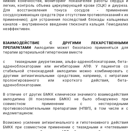
нижних конечностей, мониторинг показателей работы сердца и
легких, контроль объема циркулирующей крови (ОЦК) и диуреза.
Для восстановления тонуса сосудов - применение
сосудосуживающих средств (при отсутствии противопоказаний к их
применению); для устранения последствий блокады кальциевых
каналов - внутривенное введение глюконата кальция. Гемодиализ
неэффективен.
ВЗАИМОДЕЙСТВИЕ С ДРУГИМИ ЛЕКАРСТВЕННЫМИ
ПРЕПАРАТАМИ
Амлодипин может безопасно применяться для
терапии артериальной гипертензии вместе
с тиазидными диуретиками, альфа-адреноблокаторами, бета-
адреноблокаторами или ингибиторами АПФ. У пациентов со
стабильной стенокардией амлодипин можно комбинировать с
другими антиангинальными средствами, например, с нитратами
пролонгированного или короткого действия, бета-
адреноблокаторами.
В отличие от других БМКК клинически значимого взаимодействия
амлодипина (III поколение БМКК) не было обнаружено при
совместном применении с нестероидными
противовоспалительными препаратами (НПВП), в том числе и с
индометацином.
Возможно усиление антиангинального и гипотензивного действия
БМКК при совместном применении с тиазидными и «петлевыми»