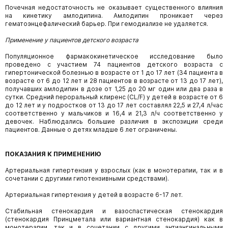
Почечная недостаточность не оказывает существенного влияния
на кинетику амлодипина. Амлодипин проникает через
гематоэнцефалический барьер. При гемодиализе не удаляется.
Применение у пациентов детского возраста
Популяционное фармакокинетическое исследование было
проведено с участием 74 пациентов детского возраста с
гипертонической болезнью в возрасте от 1 до 17 лет (34 пациента в
возрасте от 6 до 12 лет и 28 пациентов в возрасте от 13 до 17 лет),
получавших амлодипин в дозе от 1,25 до 20 мг один или два раза в
сутки. Средний пероральный клиренс (CL/F) у детей в возрасте от 6
до 12 лет и у подростков от 13 до 17 лет составлял 22,5 и 27,4 л/час
соответственно у мальчиков и 16,4 и 21,3 л/ч соответственно у
девочек. Наблюдались большие различия в экспозиции среди
пациентов. Данные о детях младше 6 лет ограничены.
ПОКАЗАНИЯ К ПРИМЕНЕНИЮ
Артериальная гипертензия у взрослых (как в монотерапии, так и в
сочетании с другими гипотензивными средствами).
Артериальная гипертензия у детей в возрасте 6-17 лет.
Стабильная стенокардия и вазоспастическая стенокардия
(стенокардия Принцметала или вариантная стенокардия) как в
монотерапии, так и в сочетании с другими антиангинальными