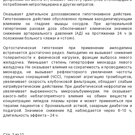
потребления нитроглицерина и других нитратов.
Оказывает длительное дозозависимое гипотензивное действие.
Гипотензивное действие обусловлено прямым вазодилатирующим
влиянием на гладкие мышцы сосудов. При артериальной
гипертензии разовая доза обеспечивает клинически значимое
снижение артериального давления (АД) на протяжении 24 ч (в
положении больного «лежа» и «стоя»).
Ортостатическая гипотензия при применении амлодипина
встречается достаточно редко. Амлодипин не вызывает снижения
толерантности к физической нагрузке, фракции выброса левого
желудочка. Уменьшает степень гипертрофии миокарда левого
желудочка. Не оказывает влияния на сократимость и проводимость
миокарда, не вызывает рефлекторного увеличения частоты
сердечных сокращений (ЧСС), тормозит агрегацию тромбоцитов,
увеличивает скорость клубочковой фильтрации, обладает слабым
натрийуретическим действием. При диабетической нефропатии не
увеличивает выраженность микроальбуминурии. Не оказывает
какого-либо неблагоприятного влияния на обмен веществ и
концентрацию липидов плазмы крови и может применяться при
терапии пациентов с бронхиальной астмой, сахарным диабетом и
подагрой. Значимое снижение АД наблюдается через 6-10 ч,
длительность эффекта – 24 ч.
Стр. 2 из 12