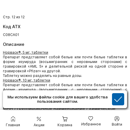
Стр. 12 из 12
Код АТХ
C08CA01
Описание
Норваск®, 5 мг, таблетки
Препарат представляет собой белые или почти белые таблетки в
форме изумруда (восьмигранник с неровными сторонами) с
гравировкой «AML 5» и делительной риской на одной стороне и
гравировкой «Pfizer» на другой.
Таблетку можно разделить на равные дозы.
Норваск®, 10 мг, таблетки
Препарат представляет собой белые или почти белые таблетки в
форме изумруда (восьмигранник с неровными сторонами) с
гравировкой «AML-10» на одной стороне и гравировкой «Pfizer» на
Мы используем файлы cookie для вашего удобства
другой.
пользования сайтом.
МНН / Группировочное наименование / Химическое
наименование
амлодипин.
Избранное
Войти
Главная
Акции
Корзина