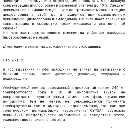
приводить к какому-либо эффекту, либо повышать минимальную
концентрацию циклоспорина в различной степени до 40 %. Следует
принимать во внимание эти данные и контролировать концентрацию
циклоспорина у этой группы пациентов при одноврменном
применении циклоспорина и амлодипина. Не оказывает влияние на
концентрацию в сыворотке крови
дигоксина
и его почечный
клиренс.
Не оказывает существенного влияния на действие
варфарина
(протромбиновое время).
Циметидин
не влияет на фармакокинетику амлодипина.
Стр. 9 из 12
В исследованиях
in vitro
амлодипин не влияет на связывание с
белками плазмы крови
дигоксина, фенитоина, варфарина и
индометацина
.
Грейпфрутовый сок:
одновременный однократный прием
240
мг
грейпфрутового сока и
10 мг амлодипина внутрь не
сопровождается существенным изменением фармакокинетики
амлодипина. Тем не менее, не рекомендуется применять
грейпфрутовый сок и амлодипин одновременно, так как при
генетическом полиморфизме изофермента CYP3A4 возможно
повышение биодоступности амлодипина и, вследствие этого,
усиление гипотензивного эффекта.