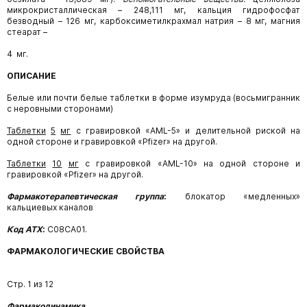
микрокристаллическая
–
248,111
мг,
кальция
гидрофосфат
безводный – 126 мг, карбоксиметилкрахмал натрия – 8 мг, магния
стеарат –
4 мг.
ОПИСАНИЕ
Белые или почти белые таблетки в форме изумруда (восьмигранник
с неровными сторонами)
Таблетки
5
мг
с гравировкой «AML-5» и делительной риской на
одной стороне и гравировкой «Pfizer» на другой.
Таблетки
10
мг
с гравировкой «AML-10» на одной стороне и
гравировкой «Pfizer» на другой.
Фармакотерапевтическая группа
:
блокатор
«медленных»
кальциевых каналов
Код АТХ
:
С08СА01.
ФАРМАКОЛОГИЧЕСКИЕ СВОЙСТВА
Стр. 1 из 12
Фармакодинамика