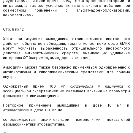
диуретиками, ингибиторами АПФ, бета-адреноблокаторами и
нитратами, а так же усиление их гипотензивного действия при
совместном применении с альфа1-адреноблокаторами,
нейролептиками.
Стр. 8 из 12
Хотя при изучении амлодипина отрицательного инотропного
действия обычно не наблюдали, тем не менее, некоторые БМКК
могут усиливать выраженность отрицательного инотропного
действия антиаритмических средств, вызывающих удлинение
интервала QT (например, амиодарон и хинидин).
Амлодипин может также безопасно применяться одновременно с
антибиотиками и гипогликемическими средствами для приема
внутрь.
Однократный прием 100 мг
силденафила
у
пациентов
с
эссенциальной гипертензией не оказывает влияния на параметры
фармакокинетики амлодипина.
Повторное применение амлодипина в дозе 10 мг и
аторвастатина
в дозе 80 мг не
сопровождается значительными изменениями показателей
фармакокинетики аторвастатина.