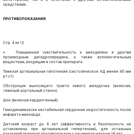
средствами.
ПРОТИВОПОКАЗАНИЯ
Стр. 4 из 12
• Повышенная чувствительность к амлодипину и другим
производным дигидропиридина, а также вспомогательным
веществам, входящим в состав препарата.
Тяжелая артериальная гипотензия (систолическое АД менее 90 мм
рт.ст).
Обструкция выносящего тракта левого желудочка (включая,
тяжелый аортальный стеноз).
Шок (включая кардиогенный)
Гемодинамически нестабильная сердечная недостаточность после
инфаркта миокарда.
Детский возраст до 6 лет (эффективность и безопасность не
установлены при артериальной гипертензии), для остальных
показаний препарат противопоказан у пациентов младше 18 лет.