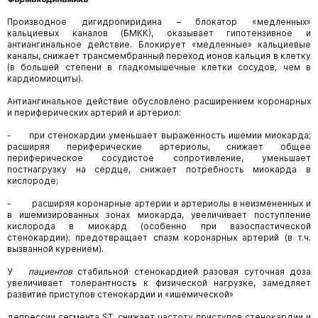
Производное дигидропиридина – блокатор «медленных»
кальциевых каналов (БМКК), оказывает гипотензивное и
антиангинальное действие. Блокирует «медленные» кальциевые
каналы, снижает трансмембранный переход ионов кальция в клетку
(в большей степени в гладкомышечные клетки сосудов, чем в
кардиомиоциты).
Антиангинальное действие обусловлено расширением коронарных
и периферических артерий и артериол:
- при стенокардии уменьшает выраженность ишемии миокарда;
расширяя периферические артериолы, снижает общее
периферическое сосудистое сопротивление, уменьшает
постнагрузку на сердце, снижает потребность миокарда в
кислороде;
- расширяя коронарные артерии и артериолы в неизмененных и
в ишемизированных зонах миокарда, увеличивает поступление
кислорода в миокард (особенно при вазоспастической
стенокардии); предотвращает спазм коронарных артерий (в т.ч.
вызванной курением).
У
пациентов
стабильной стенокардией разовая суточная доза
увеличивает толерантность
к физической нагрузке, замедляет
развитие приступов стенокардии и «ишемической»
депрессии сегмента ST, снижает частоту приступов стенокардии и