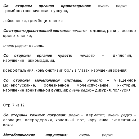
Со стороны органов кроветворения:
очень редко
–
тромбоцитопеническая пурпура,
лейкопения, тромбоцитопения.
Со стороны дыхательной системы:
нечасто
–
одышка,
ринит,
носовое
кровотечение;
очень редко
–
кашель.
Со стороны органов чувств:
нечасто
– диплопия,
нарушение аккомодации,
ксерофтальмия, конъюнктивит, боль в глазах, нарушения зрения;
Со стороны мочеполовой системы:
нечасто
–
учащенное
мочеиспускание,
болезненное
мочеиспускание, никтурия,
нарушение эректильной функции;
очень редко
– дизурия, полиурия.
Стр. 7 из 12
Со стороны кожных покровов:
редко
–
дерматит;
очень редко
–
алопеция,
ксеродермия,
холодный пот, нарушение пигментации
кожи.
Метаболические
нарушения:
очень
редко
–