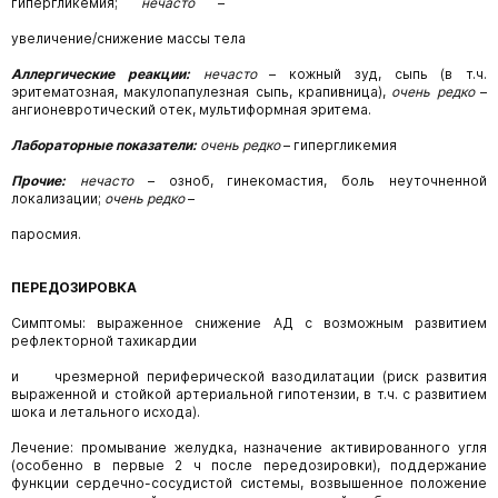
гипергликемия;
нечасто
–
увеличение/снижение массы тела
Аллергические реакции:
нечасто
–
кожный зуд,
сыпь
(в т.ч.
эритематозная,
макулопапулезная сыпь, крапивница),
очень редко
–
ангионевротический отек, мультиформная эритема.
Лабораторные показатели:
очень редко
–
гипергликемия
Прочие:
нечасто
–
озноб,
гинекомастия,
боль неуточненной
локализации;
очень редко
–
паросмия.
ПЕРЕДОЗИРОВКА
Симптомы: выраженное снижение АД с возможным развитием
рефлекторной тахикардии
и чрезмерной периферической вазодилатации (риск развития
выраженной и стойкой артериальной гипотензии, в т.ч. с развитием
шока и летального исхода).
Лечение: промывание желудка, назначение активированного угля
(особенно в первые 2 ч после передозировки), поддержание
функции сердечно-сосудистой системы, возвышенное положение