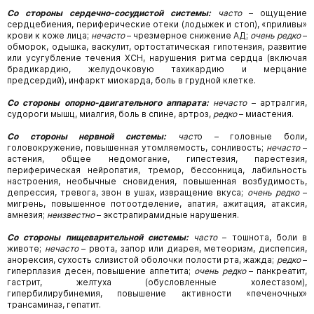
Со стороны сердечно-сосудистой системы:
часто
–
ощущение
сердцебиения,
периферические отеки (лодыжек и стоп), «приливы»
крови к коже лица;
нечасто
– чрезмерное снижение АД;
очень редко
–
обморок, одышка, васкулит, ортостатическая гипотензия, развитие
или усугубление течения ХСН, нарушения ритма сердца (включая
брадикардию, желудочковую тахикардию и мерцание
предсердий), инфаркт миокарда, боль в грудной клетке.
Со стороны опорно-двигательного аппарата:
нечасто
–
артралгия,
судороги мышц,
миалгия, боль в спине, артроз,
редко
– миастения.
Со стороны нервной системы:
част
о
–
головные боли,
головокружение,
повышенная
утомляемость, сонливость;
нечасто
–
астения, общее недомогание, гипестезия, парестезия,
периферическая нейропатия, тремор, бессонница, лабильность
настроения, необычные сновидения, повышенная возбудимость,
депрессия, тревога, звон в ушах, извращение вкуса;
очень редко
–
мигрень, повышенное потоотделение, апатия, ажитация, атаксия,
амнезия;
неизвестно
– экстрапирамидные нарушения.
Со стороны пищеварительной системы:
часто
–
тошнота,
боли в
животе;
нечасто
–
рвота, запор или диарея, метеоризм, диспепсия,
анорексия, сухость слизистой оболочки полости рта, жажда;
редко
–
гиперплазия десен, повышение аппетита;
очень редко
– панкреатит,
гастрит, желтуха (обусловленные холестазом),
гипербилирубинемия, повышение активности «печеночных»
трансаминаз, гепатит.