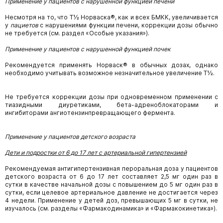
Применение у пациентов с нарушенной функцией печени
Несмотря на то, что Т½ Норваска®, как и всех БМКК, увеличивается
у
пациетов
с нарушениями функции печени, коррекции дозы обычно
не требуется (см. раздел «Особые указания»).
Применение у пациентов с нарушенной функцией почек
Рекомендуется применять Норваск® в обычных дозах, однако
необходимо учитывать возможное незначительное увеличение Т½.
Не требуется коррекции дозы при одновременном применении с
тиазидными диуретиками, бета-адреноблокаторами и
ингибиторами ангиотензинпревращающего фермента.
Применение у пациентов детского возраста
Дети и подростки от 6 до 17 лет с артериальной гипертензией
Рекомендуемая антигипертензивная пероральная доза у пациентов
детского возраста от 6 до 17 лет составляет 2,5 мг один раз в
сутки в качестве начальной дозы с повышением до 5 мг один раз в
сутки, если целевое артериальное давление не достигается через
4 недели. Применение у детей доз, превышающих 5 мг в сутки, не
изучалось (см. разделы «Фармакодинамика» и «Фармакокинетика»).