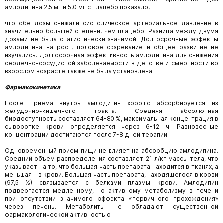
амлодипина 2,5 мг и 5,0 мг с плацебо показало,
что обе дозы снижали систолическое артериальное давление в
значительно большей степени, чем плацебо. Разница между двумя
дозами не была статистически значимой. Долгосрочные эффекты
амлодипина на рост, половое созревание и общее развитие не
изучались. Долгосрочная эффективность амлодипина для снижения
сердечно-сосудистой заболеваемости в детстве и смертности во
взрослом возрасте также не была установлена.
Фармакокинетика
После приема внутрь амлодипин хорошо абсорбируется из
желудочно-кишечного тракта. Средняя абсолютная
биодоступность составляет 64-80 %, максимальная концентрация в
сыворотке крови определяется через 6-12 ч. Равновесные
концентрации достигаются после 7-8 дней терапии.
Одновременный прием пищи не влияет на абсорбцию амлодипина.
Средний объем распределения составляет 21 л/кг массы тела, что
указывает на то, что большая часть препарата находится в тканях, а
меньшая – в крови. Большая часть препарата, находящегося в крови
(97,5 %) связывается с белками плазмы крови. Амлодипин
подвергается медленному, но активному метаболизму в печени
при отсутствии значимого эффекта «первичного прохождения»
через печень. Метаболиты не обладают существенной
фармакологической активностью.