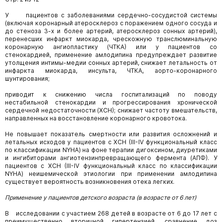
У пациентов с заболеваниями сердечно-сосудистой системы
(включая коронарный атеросклероз с поражением одного сосуда и
до стеноза 3-х и более артерий, атеросклероз сонных артерий),
перенесших инфаркт миокарда, чрескожную транслюминальную
коронарную ангиопластику (ЧТКА) или у пациентов со
стенокардией, применение амлодипина предупреждает развитие
утолщения интимы-медии сонных артерий, снижает летальность от
инфаркта миокарда, инсульта, ЧТКА, аорто-коронарного
шунтирования;
приводит к снижению числа госпитализаций по поводу
нестабильной стенокардии и прогрессирования хронической
сердечной недостаточности (ХСН); снижает частоту вмешательств,
направленных на восстановление коронарного кровотока.
Не повышает показатель смертности или развития осложнений и
летальных исходов у пациентов с ХСН (III-IV функциональный класс
по классификации NYHA) на фоне терапии дигоксином, диуретиками
и ингибиторами ангиотензинпревращающего фермента (АПФ). У
пациентов с ХСН (III-IV функциональный класс по классификации
NYHA) неишемической этиологии при применении амлодипина
существует вероятность возникновения отека легких.
Применение у пациентов детского возраста (в возрасте от 6 лет)
В исследовании с участием 268 детей в возрасте от 6 до 17 лет с
преимущественно вторичной гипертензией, сравнение доз