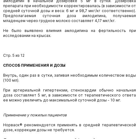
амлодипин в начальной дозировке 5 мг в сутки. Дозировка
препарата при необходимости корректировалась (в зависимости от
средней суточной дозы и веса: 6 мг и 98,7 мкг/кг соответственно).
Предполагаемая суточная доза амлодипина, получаемая
младенцем через грудное молоко составляет 4,17 мкг/кг.
Не было выявлено влияния амлодипина на фертильность при
исследовании на крысах.
Стр. 5 из 12
СПОСОБ ПРИМЕНЕНИЯ И ДОЗЫ
Внутрь, один раз в сутки, запивая необходимым количеством воды
(100 мл).
При артериальной гипертензии, стенокардии обычно начальная
доза составляет 5 мг, в зависимости от терапевтического ответа
ее можно увеличить до максимальной суточной дозы - 10 мг.
Применение у пожилых пациентов
Норваск® рекомендуется применять в средней терапевтической
дозе, коррекции дозы не требуется.