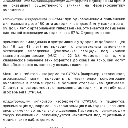
Алюминий- или магнийсодержащие антациды:
их однократный прием
не оказывает
существенного влияния на фармакокинетику
амлодипина.
Ингибиторы изофермента CYP3A4:
при одновременном применении
дилтиазема в дозе
180 мг и амлодипина в дозе 5 мг у пациентов от
69 до 87 лет с артериальной гипертензией, отмечается повышение
системной экспозиции амлодипина на 57 %. Одновременное
применение амлодипина и эритромицина у здоровых добровольцев
(от 18 до 43 лет) не приводит к значительным изменениям
экспозиции амлодипина (увеличение площади под кривой
«концентрация-время» (AUC) на 22 %). Несмотря на то, что
клиническое значение этих эффектов до конца не ясно, они могут
быть более ярко выражены у пожилых пациентов.
Мощные ингибиторы изофермента CYP3A4 (например, кетоконазол,
итраконазол) могут приводить к увеличению концентрации
амлодипина в плазме крови в большей степени, чем дилтиазем.
Следует с осторожностью применять амлодипин и ингибиторы
изофермента CYP3A4.
Кларитромицин:
ингибитор изофермента
CYP3A4.
У пациентов,
принимающих
одновременно кларитромицин и амлодипин, повышен
риск снижения артериального давления. Пациентам, принимающим
такую комбинацию, рекомендуется находиться под тщательным
медицинским наблюдением.