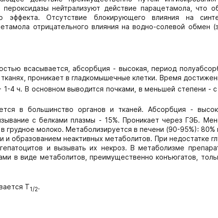
е пероксидазы нейтрализуют действие парацетамола, что о
ого эффекта. Отсутствие блокирующего влияния на син
цетамола отрицательного влияния на водно-солевой обмен (
остью всасывается, абсорбция - высокая, период полуабсорб
 тканях, проникает в гладкомышечные клетки. Время достижен
 1-4 ч. В основном выводится почками, в меньшей степени - 
тся в большинство органов и тканей. Абсорбция - высок
вязывание с белками плазмы - 15%. Проникает через ГЭБ. Ме
 грудное молоко. Метаболизируется в печени (90-95%): 80%
ми и образованием неактивных метаболитов. При недостатке г
гепатоцитов и вызывать их некроз. В метаболизме препара
ками в виде метаболитов, преимущественно конъюгатов, толь
вается Т
.
1/2