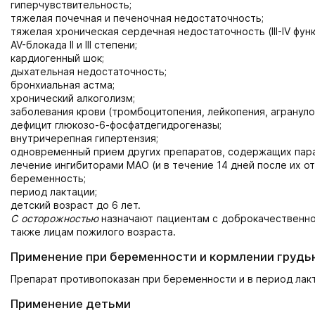
гиперчувствительность;
тяжелая почечная и печеночная недостаточность;
тяжелая хроническая сердечная недостаточность (III-IV фун
AV-блокада II и III степени;
кардиогенный шок;
дыхательная недостаточность;
бронхиальная астма;
хронический алкоголизм;
заболевания крови (тромбоцитопения, лейкопения, агрануло
дефицит глюкозо-6-фосфатдегидрогеназы;
внутричерепная гипертензия;
одновременный прием других препаратов, содержащих пар
лечение ингибиторами МАО (и в течение 14 дней после их о
беременность;
период лактации;
детский возраст до 6 лет.
С осторожностью
назначают пациентам с доброкачественной
также лицам пожилого возраста.
Применение при беременности и кормлении грудь
Препарат противопоказан при беременности и в период лак
Применение детьми