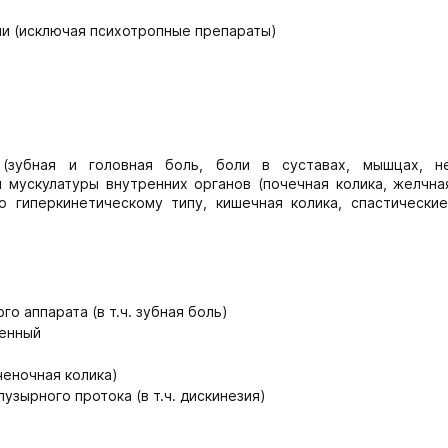
ми (исключая психотропные препараты)
(зубная и головная боль, боли в суставах, мышцах, не
й мускулатуры внутренних органов (почечная колика, желчна
 гиперкинетическому типу, кишечная колика, спастические
о аппарата (в т.ч. зубная боль)
ненный
ченочная колика)
узырного протока (в т.ч. дискинезия)