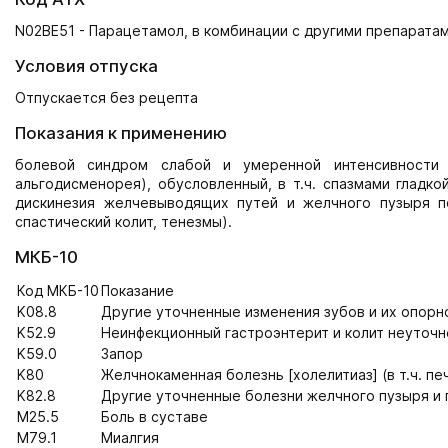
N02BE51 - Парацетамол, в комбинации с другими препарата
Условия отпуска
Отпускается без рецепта
Показания к применению
болевой синдром слабой и умеренной интенсивности 
альгодисменорея), обусловленный, в т.ч. спазмами гладко
дискинезия желчевыводящих путей и желчного пузыря по
спастический колит, тенезмы).
МКБ-10
Код МКБ-10
Показание
K08.8
Другие уточненные изменения зубов и их опорног
K52.9
Неинфекционный гастроэнтерит и колит неуточ
K59.0
Запор
K80
Желчнокаменная болезнь [холелитиаз] (в т.ч. пе
K82.8
Другие уточненные болезни желчного пузыря и п
M25.5
Боль в суставе
M79.1
Миалгия