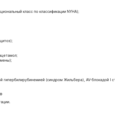
кциональный класс по классификации NYHA);
цитоз);
ацетамол;
тмены);
 гипербилирубинемией (синдром Жильбера), AV-блокадой I ст
ю
тации.