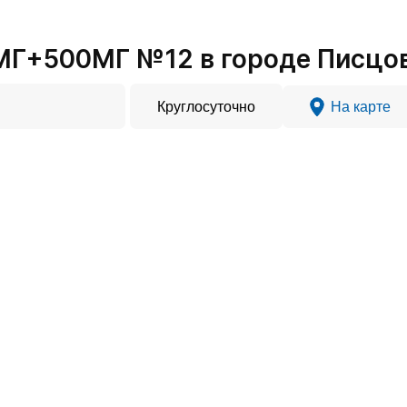
МГ+500МГ №12 в городе Писцо
Круглосуточно
На карте