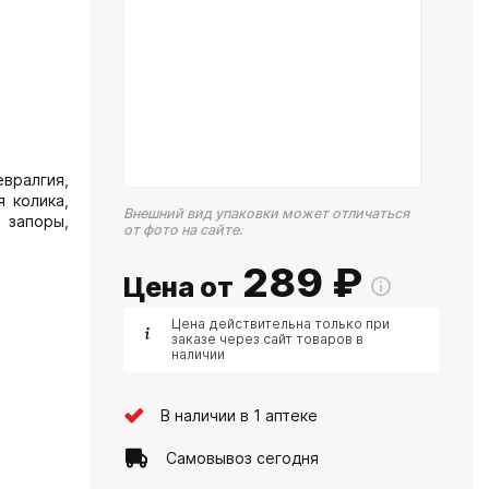
вралгия,
я колика,
Внешний вид упаковки может отличаться
 запоры,
от фото на сайте.
289
₽
Цена от
Цена действительна только при
заказе через сайт товаров в
наличии
В наличии в 1 аптеке
Самовывоз сегодня