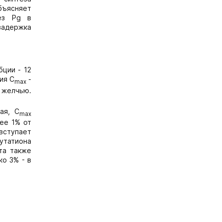
бъясняет
тез Pg в
задержка
ции - 12
ия C
-
max
с желчью.
ая, C
max
нее 1% от
 вступает
лутатиона
та также
ко 3% - в