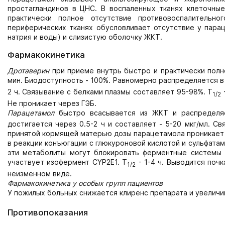
простагландинов в ЦНС. В воспаленных тканях клеточны
практически полное отсутствие противовоспалительн
периферических тканях обусловливает отсутствие у пара
натрия и воды) и слизистую оболочку ЖКТ.
Фармакокинетика
Дротаверин
при приеме внутрь быстро и практически полн
мин. Биодоступность - 100%. Равномерно распределяется в
2 ч. Связывание с белками плазмы составляет 95-98%. Т
-
1/2
Не проникает через ГЭБ.
Парацетамол
быстро всасывается из ЖКТ и распределяе
достигается через 0.5-2 ч и составляет - 5-20 мкг/мл. С
принятой кормящей матерью дозы парацетамола проникает в
в реакции конъюгации с глюкуроновой кислотой и сульфата
эти метаболиты могут блокировать ферментные системы 
участвует изофермент CYP2E1. Т
- 1-4 ч. Выводится поч
1/2
неизменном виде.
Фармакокинетика у особых групп пациентов
У пожилых больных снижается клиренс препарата и увеличи
Противопоказания