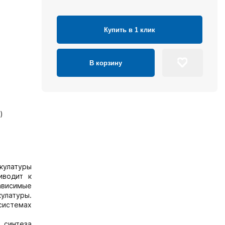
Купить в 1 клик
В корзину
)
кулатуры
иводит к
ависимые
улатуры.
системах
 синтеза