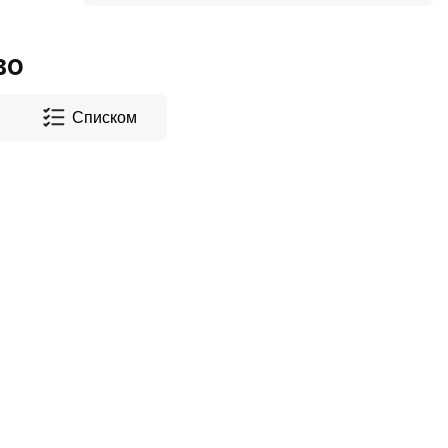
во
Списком