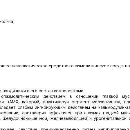
колика)
ющее ненаркотическое средство+спазмолитическое средство
 входящими в его состав компонентами.
пазмолитическим действием в отношении гладкой мус
ии цАМФ, который, инактивируя фермент миозинкиназу, пр
обладает слабым ингибирующим действием на кальмодулин-з
нервации, дротаверин эффективен при спазмах гладкой муск
, желудочно-кишечной, желчевыводящей и урогенитальной 
ающее действие преимущественно путем ингибирования