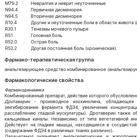
M79.2
Невралгия и неврит неуточненные
N94.4
Первичная дисменорея
N94.5
Вторичная дисменорея
R10.4
Другие и неуточненные боли в области живота (
R30.1
Тенезмы мочевого пузыря
R51
Головная боль
R52.0
Острая боль
R52.2
Другая постоянная боль (хроническая)
Фармако-терапевтическая группа
анальгезирующее средство комбинированное (анальгезиру
Фармакологические свойства
Фармакодинамика
Комбинированный препарат, действие которого обусловлено
Дротаверин
- производное изохинолина, обладающее с
(ингибирование фермента ФДЭ4, увеличение концентрац
расслаблению гладкой мускулатуры). Дротаверин также 
кальциевые каналы. Независимо от типа вегетативной ин
Действует на гладкие мышцы, находящиеся в сосудистой
(содержание ФДЭ4 в различных тканях различно).
Парацетамол
оказывает анальгезирующее и жаропониж