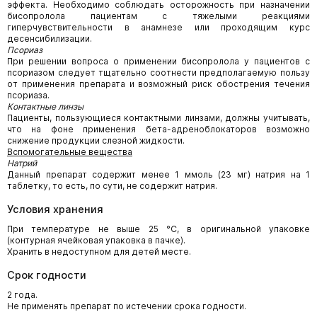
эффекта. Необходимо соблюдать осторожность при назначении
бисопролола пациентам с тяжелыми реакциями
гиперчувствительности в анамнезе или проходящим курс
десенсибилизации.
Псориаз
При решении вопроса о применении бисопролола у пациентов с
псориазом следует тщательно соотнести предполагаемую пользу
от применения препарата и возможный риск обострения течения
псориаза.
Контактные линзы
Пациенты, пользующиеся контактными линзами, должны учитывать,
что на фоне применения бета-адреноблокаторов возможно
снижение продукции слезной жидкости.
Вспомогательные вещества
Натрий
Данный препарат содержит менее 1 ммоль (23 мг) натрия на 1
таблетку, то есть, по сути, не содержит натрия.
Условия хранения
При температуре не выше 25 °С, в оригинальной упаковке
(контурная ячейковая упаковка в пачке).
Хранить в недоступном для детей месте.
Срок годности
2 года.
Не применять препарат по истечении срока годности.