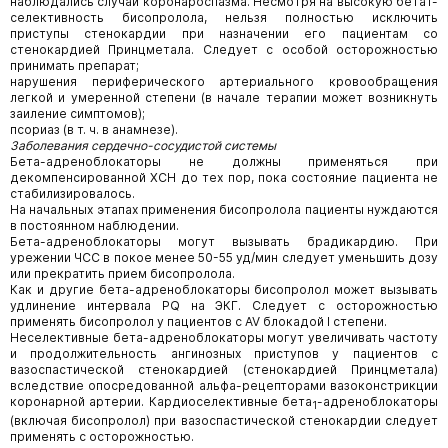
наблюдались случаи коронароспазма. Несмотря на высокую бета1-
селективность бисопролола, нельзя полностью исключить
приступы стенокардии при назначении его пациентам со
стенокардией Принцметала. Следует с особой осторожностью
принимать препарат;
нарушения периферического артериального кровообращения
легкой и умеренной степени (в начале терапии может возникнуть
заиление симптомов);
псориаз (в т. ч. в анамнезе).
Заболевания сердечно-сосудистой системы
Бета-адреноблокаторы не должны применяться при
декомпенсированной ХСН до тех пор, пока состояние пациента не
стабилизировалось.
На начальных этапах применения бисопролола пациенты нуждаются
в постоянном наблюдении.
Бета-адреноблокаторы могут вызывать брадикардию. При
урежении ЧСС в покое менее 50-55 уд/мин следует уменьшить дозу
или прекратить прием бисопролола.
Как и другие бета-адреноблокаторы бисопролол может вызывать
удлинение интервала PQ на ЭКГ. Следует с осторожностью
применять бисопролол у пациентов с AV блокадой I степени.
Неселективные бета-адреноблокаторы могут увеличивать частоту
и продолжительность ангинозных приступов у пациентов с
вазоспастической стенокардией (стенокардией Принцметала)
вследствие опосредованной альфа-рецепторами вазоконстрикции
коронарной артерии. Кардиоселективные бета
-адреноблокаторы
1
(включая бисопролол) при вазоспастической стенокардии следует
применять с осторожностью.