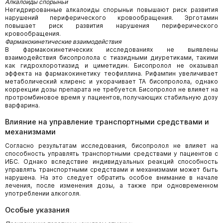
Алкалоиды спорыньи
Негидрированные алкалоиды спорыньи повышают риск развития
нарушений периферического кровообращения. Эрготамин
повышает риск развития нарушения периферического
кровообращения.
Фармакокинетические взаимодействия
В фармакокинетических исследованиях не выявлены
взаимодействия бисопролола с тиазидными диуретиками, такими
как гидрохлоротиазид и циметидин. Бисопролол не оказывал
эффекта на фармакокинетику теофиллина. Рифампин увеличивает
метаболический клиренс и укорачивает ТА бисопролола, однако
коррекции дозы препарата не требуется. Бисопролол не влияет на
протромбиновое время у пациентов, получающих стабильную дозу
варфарина.
Влияние на управление транспортными средствами и
механизмами
Согласно результатам исследования, бисопролол не влияет на
способность управлять транспортными средствами у пациентов с
ИБС. Однако вследствие индивидуальных реакций способность
управлять транспортными средствами и механизмами может быть
нарушена. На это следует обратить особое внимание в начале
лечения, после изменения дозы, а также при одновременном
употреблении алкоголя.
Особые указания