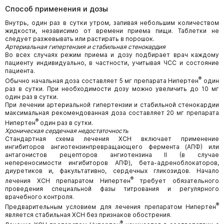
Способ применения и дозы
Внутрь, один раз в сутки утром, запивая небольшим количеством
жидкости, независимо от времени приема пищи. Таблетки не
следует разжевывать или растирать в порошок.
Артериальная гипертензия и стабильная стенокардия
Во всех случаях режим приема и дозу подбирает врач каждому
пациенту индивидуально, в частности, учитывая ЧСС и состояние
пациента.
®
Обычно начальная доза составляет 5 мг препарата Нипертен
один
раз в сутки. При необходимости дозу можно увеличить до 10 мг
один раз в сутки.
При лечении артериальной гипертензии и стабильной стенокардии
максимальная рекомендованная доза составляет 20 мг препарата
®
Нипертен
один раз в сутки.
Хроническая сердечная недостаточность
Стандартная схема лечения ХСН включает применение
ингибиторов ангиотензинпревращающего фермента (АПФ) или
антагонистов рецепторов ангиотензина II (в случае
непереносимости ингибиторов АПФ), бета-адреноблокаторов,
диуретиков и, факультативно, сердечных гликозидов. Начало
®
лечения ХСН препаратом Нипертен
требует обязательного
проведения специальной фазы титрования и регулярного
врачебного контроля.
®
Предварительным условием для лечения препаратом Нипертен
является стабильная ХСН без признаков обострения.
®