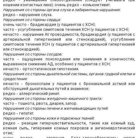
ношении контактных линз); очень редко - конъюнктивит.
Нарушения со стороны органа слуха и лабиринтные нарушения:
редко - нарушение слуха.
Нарушения со стороны сердца:
очень часто - брадикардия (у пациентов с ХСН);
часто - усугубление симптомов течения ХСН (у пациентов с ХСН);
нечасто - нарушение AV проводимости, брадикардия (у пациентов с
артериальной гипертензией или стенокардией), усугубление
симптомов течения ХСН (у пациентов с артериальной гипертензией
или стенокардией).
Нарушения со стороны сосудов:
часто - ощущение похолодания или онемения в конечностях,
выраженное снижение АД, особенно у пациентов с ХСН;
нечасто - ортостатическая гипотензия.
Нарушения со стороны дыхательной системы, органов грудной клетки и
средостения:
нечасто - бронхоспазм у пациентов с бронхиальной астмой или
обструкцией дыхательных путей в анамнезе;
редко - аллергический ринит.
Нарушения со стороны желудочно-кишечного тракта:
часто - тошнота, рвота, диарея, запор.
Нарушения со стороны печени и желчевыводящих путей:
редко - гепатит.
Нарушения со стороны кожи и подкожных тканей:
редко - реакции гиперчувствительности, такие как кожный зуд,
кожная сыпь, гиперемия кожных покровов и ангионевротический
отек;
очень редко - алопеция. Бета-адреноблокаторы могут