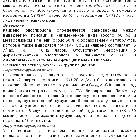
активности. Данные, полученные в результате экспериментов с
микросомами печени человека в условиях
in vitro
, показывают, что
бисопролол метаболизируется в первую очередь с помощью
изофермента CYP3A4 (около 95 %), а изофермент CYP2D6 играет
лишь незначительную роль.
Выведение
Клиренс бисопролола определяется равновесием между
выведением почками в неизмененном виде (около 50 %) и
метаболизмом в печени (около 50 %) с образованием метаболитов,
которые также выводятся почками. Общий клиренс составляет 15
л/час. Т½ - 10-12 часов. Отсутствует информация о
фармакокинетике бисопролола у пациентов с ХСН и
одновременным нарушением функции печени или почек.
Фармакокинетика у различных групп пациентов
Нарушение функции почек
В исследовании у пациентов с почечной недостаточностью
(средний клиренс креатинина (КК) 28 мл/мин) было показано, что
снижение КК сопровождается увеличением С
, AUC (площадь под
mах
кривой «концентрация-время») и T½ бисопролола. Поскольку
клиренс бисопролола в равной степени осуществляется почками и
печенью, существенной кумуляции бисопролола у пациентов с
легкой и умеренной степенью почечной недостаточности не
отмечается. В случае тяжелой почечной недостаточности (КК < 20
мл/мин) может происходить кумуляция; доза препарата не должна
превышать 10 мг в сутки.
Нарушение функции печени
У пациентов с циррозом печени отмечается высокая
вариабельность и значительное замедление элиминации по