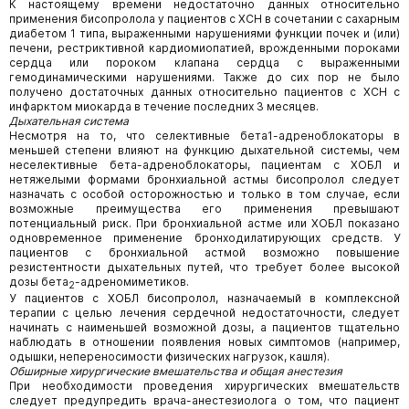
К настоящему времени недостаточно данных относительно
применения бисопролола у пациентов с ХСН в сочетании с сахарным
диабетом 1 типа, выраженными нарушениями функции почек и (или)
печени, рестриктивной кардиомиопатией, врожденными пороками
сердца или пороком клапана сердца с выраженными
гемодинамическими нарушениями. Также до сих пор не было
получено достаточных данных относительно пациентов с ХСН с
инфарктом миокарда в течение последних 3 месяцев.
Дыхательная система
Несмотря на то, что селективные бета1-адреноблокаторы в
меньшей степени влияют на функцию дыхательной системы, чем
неселективные бета-адреноблокаторы, пациентам с ХОБЛ и
нетяжелыми формами бронхиальной астмы бисопролол следует
назначать с особой осторожностью и только в том случае, если
возможные преимущества его применения превышают
потенциальный риск. При бронхиальной астме или ХОБЛ показано
одновременное применение бронходилатирующих средств. У
пациентов с бронхиальной астмой возможно повышение
резистентности дыхательных путей, что требует более высокой
дозы бета
-адреномиметиков.
2
У пациентов с ХОБЛ бисопролол, назначаемый в комплексной
терапии с целью лечения сердечной недостаточности, следует
начинать с наименьшей возможной дозы, а пациентов тщательно
наблюдать в отношении появления новых симптомов (например,
одышки, непереносимости физических нагрузок, кашля).
Обширные хирургические вмешательства и общая анестезия
При необходимости проведения хирургических вмешательств
следует предупредить врача-анестезиолога о том, что пациент