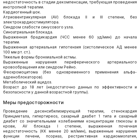
недостаточность в стадии декомпенсации, требующая проведения
инотропной терапии.
Кардиогенный шок.
Атриовентрикулярная (AV) блокада II и III степени, без
электрокардиостимулятора.
Синдром слабости синусового узла.
Синоатриальная блокада.
Выраженная брадикардия (ЧСС менее 60 уд/мин) до начала
терапии.
Выраженная артериальная гипотензия (систолическое АД менее
100 мм рт. ст.).
Тяжелые формы бронхиальной астмы.
Выраженные нарушения периферического артериального
кровообращения или синдром Рейно.
Феохромоцитома (без одновременного применения альфа-
адреноблокаторов).
Метаболический ацидоз.
Возраст до 18 лет (недостаточно данных по эффективности и
безопасности у данной возрастной группы).
Меры предосторожности
Проведение десенсибилизирующей терапии, стенокардия
Принцметала, гипертиреоз, сахарный диабет 1 типа и сахарный
диабет со значительными колебаниями концентрации глюкозы в
крови, AV блокада I степени, выраженная почечная
недостаточность (КК менее 20 мл/мин), выраженные нарушения
функции печени, псориаз, рестриктивная кардиомиопатия,