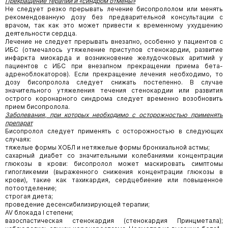
Прекращение терапии
и «синдром отмены»
Не следует резко прерывать лечение бисопрололом или менять
рекомендованную дозу без предварительной консультации с
врачом, так как это может привести к временному ухудшению
деятельности сердца.
Лечение не следует прерывать внезапно, особенно у пациентов с
ИБС (отмечалось утяжеление приступов стенокардии, развитие
инфаркта миокарда и возникновение желудочковых аритмий у
пациентов с ИБС при внезапном прекращении приема бета-
адреноблокаторов). Если прекращение лечения необходимо, то
дозу бисопролола следует снижать постепенно. В случае
значительного утяжеления течения стенокардии или развития
острого коронарного синдрома следует временно возобновить
прием бисопролола.
Заболевания
,
при которых необходимо с осторожностью
применять
препарат
Бисопролол следует применять с осторожностью в следующих
случаях:
тяжелые формы ХОБЛ и нетяжелые формы бронхиальной астмы;
сахарный диабет со значительными колебаниями концентрации
глюкозы в крови: бисопролол может маскировать симптомы
гипогликемии (выраженного снижения концентрации глюкозы в
крови), такие как тахикардия, сердцебиение или повышенное
потоотделение;
строгая диета;
проведение десенсибилизирующей терапии;
AV блокада I степени;
вазоспастическая стенокардия (стенокардия Принцметала);