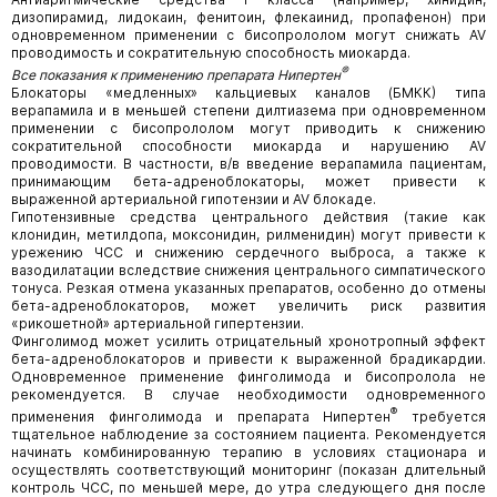
дизопирамид, лидокаин, фенитоин, флекаинид, пропафенон) при
одновременном применении с бисопрололом могут снижать AV
проводимость и сократительную способность миокарда.
®
Все показания к применению препарата Нипертен
Блокаторы «медленных» кальциевых каналов (БМКК) типа
верапамила и в меньшей степени дилтиазема при одновременном
применении с бисопрололом могут приводить к снижению
сократительной способности миокарда и нарушению AV
проводимости. В частности, в/в введение верапамила пациентам,
принимающим бета-адреноблокаторы, может привести к
выраженной артериальной гипотензии и AV блокаде.
Гипотензивные средства центрального действия (такие как
клонидин, метилдопа, моксонидин, рилменидин) могут привести к
урежению ЧСС и снижению сердечного выброса, а также к
вазодилатации вследствие снижения центрального симпатического
тонуса. Резкая отмена указанных препаратов, особенно до отмены
бета-адреноблокаторов, может увеличить риск развития
«рикошетной» артериальной гипертензии.
Финголимод может усилить отрицательный хронотропный эффект
бета-адреноблокаторов и привести к выраженной брадикардии.
Одновременное применение финголимода и бисопролола не
рекомендуется. В случае необходимости одновременного
®
применения финголимода и препарата Нипертен
требуется
тщательное наблюдение за состоянием пациента. Рекомендуется
начинать комбинированную терапию в условиях стационара и
осуществлять соответствующий мониторинг (показан длительный
контроль ЧСС, по меньшей мере, до утра следующего дня после