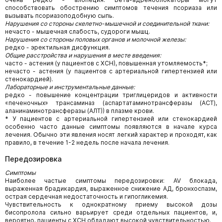
способствовать обострению симптомов течения псориаза или
вызывать псориазоподобную сыпь.
Нарушения со стороны скелетно-мышечной и соединительной ткани:
нечасто - мышечная слабость, судороги мышц.
Нарушения со стороны половых органов и молочной железы:
редко - эректильная дисфункция.
Общие расстройства и нарушения в месте введения:
часто - астения (у пациентов с ХСН), повышенная утомляемость*;
нечасто - астения (у пациентов с артериальной гипертензией или
стенокардией).
Лабораторные и инструментальные данные:
редко - повышение концентрации триглицеридов и активности
«печеночных» трансаминаз (аспартатаминотрансферазы (ACT),
аланинаминотрансферазы (АЛТ)) в плазме крови.
* У пациентов с артериальной гипертензией или стенокардией
особенно часто данные симптомы появляются в начале курса
лечения. Обычно эти явления носят легкий характер и проходят, как
правило, в течение 1-2 недель после начала лечения.
Передозировка
Симптомы
Наиболее частые симптомы передозировки: AV блокада,
выраженная брадикардия, выраженное снижение АД, бронхоспазм,
острая сердечная недостаточность и гипогликемия.
Чувствительность к однократному приему высокой дозы
бисопролола сильно варьирует среди отдельных пациентов, и,
вероятно, пациенты с ХСН обладают высокой чувствительностью.