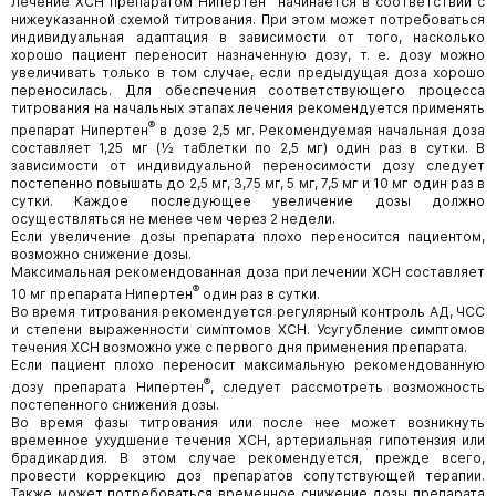
Лечение ХСН препаратом Нипертен
начинается в соответствии с
нижеуказанной схемой титрования. При этом может потребоваться
индивидуальная адаптация в зависимости от того, насколько
хорошо пациент переносит назначенную дозу, т. е. дозу можно
увеличивать только в том случае, если предыдущая доза хорошо
переносилась. Для обеспечения соответствующего процесса
титрования на начальных этапах лечения рекомендуется применять
®
препарат Нипертен
в дозе 2,5 мг. Рекомендуемая начальная доза
составляет 1,25 мг (½ таблетки по 2,5 мг) один раз в сутки. В
зависимости от индивидуальной переносимости дозу следует
постепенно повышать до 2,5 мг, 3,75 мг, 5 мг, 7,5 мг и 10 мг один раз в
сутки. Каждое последующее увеличение дозы должно
осуществляться не менее чем через 2 недели.
Если увеличение дозы препарата плохо переносится пациентом,
возможно снижение дозы.
Максимальная рекомендованная доза при лечении ХСН составляет
®
10 мг препарата Нипертен
один раз в сутки.
Во время титрования рекомендуется регулярный контроль АД, ЧСС
и степени выраженности симптомов ХСН. Усугубление симптомов
течения ХСН возможно уже с первого дня применения препарата.
Если пациент плохо переносит максимальную рекомендованную
®
дозу препарата Нипертен
, следует рассмотреть возможность
постепенного снижения дозы.
Во время фазы титрования или после нее может возникнуть
временное ухудшение течения ХСН, артериальная гипотензия или
брадикардия. В этом случае рекомендуется, прежде всего,
провести коррекцию доз препаратов сопутствующей терапии.
Также может потребоваться временное снижение дозы препарата