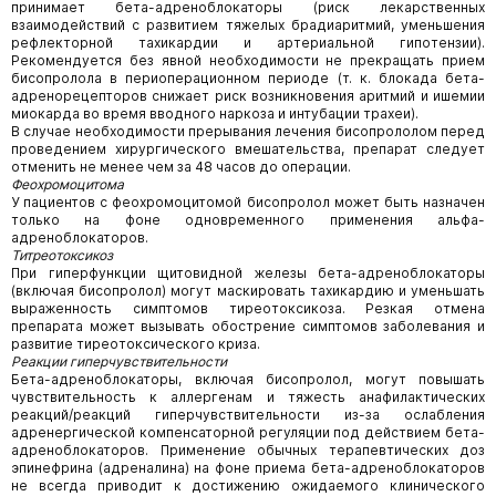
принимает бета-адреноблокаторы (риск лекарственных
взаимодействий с развитием тяжелых брадиаритмий, уменьшения
рефлекторной тахикардии и артериальной гипотензии).
Рекомендуется без явной необходимости не прекращать прием
бисопролола в периоперационном периоде (т. к. блокада бета-
адренорецепторов снижает риск возникновения аритмий и ишемии
миокарда во время вводного наркоза и интубации трахеи).
В случае необходимости прерывания лечения бисопрололом перед
проведением хирургического вмешательства, препарат следует
отменить не менее чем за 48 часов до операции.
Феохромоцитома
У пациентов с феохромоцитомой бисопролол может быть назначен
только на фоне одновременного применения альфа-
адреноблокаторов.
Титреотоксикоз
При гиперфункции щитовидной железы бета-адреноблокаторы
(включая бисопролол) могут маскировать тахикардию и уменьшать
выраженность симптомов тиреотоксикоза. Резкая отмена
препарата может вызывать обострение симптомов заболевания и
развитие тиреотоксического криза.
Реакции гиперчувствительности
Бета-адреноблокаторы, включая бисопролол, могут повышать
чувствительность к аллергенам и тяжесть анафилактических
реакций/реакций гиперчувствительности из-за ослабления
адренергической компенсаторной регуляции под действием бета-
адреноблокаторов. Применение обычных терапевтических доз
эпинефрина (адреналина) на фоне приема бета-адреноблокаторов
не всегда приводит к достижению ожидаемого клинического