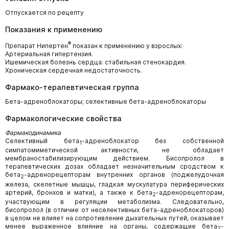
Отпускается по рецепту
Показания к применению
®
Препарат Нипертен
показан к применению у взрослых:
Артериальная гипертензия.
Ишемическая болезнь сердца: стабильная стенокардия.
Хроническая сердечная недостаточность.
Фармако-терапевтическая группа
Бета-адреноблокаторы; селективные бета-адреноблокаторы
Фармакологические свойства
Фармакодинамика
Селективный бета
-адреноблокатор без собственной
1
симпатомиметической активности, не обладает
мембраностабилизирующим действием. Бисопролол в
терапевтических дозах обладает незначительным сродством к
бета
-адренорецепторам внутренних органов (поджелудочная
2
железа, скелетные мышцы, гладкая мускулатура периферических
артерий, бронхов и матки), а также к бета
-адренорецепторам,
2
участвующим в регуляции метаболизма. Следовательно,
бисопролол (в отличие от неселективных бета-адреноблокаторов)
в целом не влияет на сопротивление дыхательных путей, оказывает
менее выраженное влияние на органы, содержащие бета
-
2