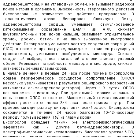
адренорецепторы, и на углеводный обмен, не вызывает задержки
ионов натрия в организме. Выраженность атерогенного действия
бисопролола не отличается от действия пропранолола. В
терапевтических дозах бисопролол блокирует бета
-
1
адренорецепторам сердца, уменьшает стимулированное
катехоламинами образование цАМФ из АТФ, снижает
внутриклеточный ток ионов кальция, оказывает отрицательное
хроно-, дромо-, батмо- и не явно выраженное инотропное
действие. Бисопролол уменьшает частоту сердечных сокращений
(ЧСС) в покое и при нагрузке, замедляет атриовентрикулярную
проводимость, уменьшает возбудимость миокарда. Снижает
сердечный выброс, в незначительной степени снижает ударный
объем. Уменьшает потребность миокарда в кислороде, снижает
активность ренина плазмы крови.
В начале лечения в первые 24 часа после приема бисопролола
общее периферическое сосудистое сопротивление (ОПСС)
несколько увеличивается (в результате реципрокного возрастания
активности альфа-адренорецепторов). Через 1-3 суток ОПСС
возвращается к исходному. При длительной терапии изначально
повышенное ОПСС снижается. Максимальный гемодинамический
эффект достигается через 3-4 часа после приема внутрь. При
применении один раз в сутки терапевтический эффект бисопролола
сохраняется в течение 24 часов благодаря 10-12-часовому
периоду полувыведения (Т½) из плазмы крови.
Бисопролол обладает такими же электрофизиологическими
эффектами, как и другие бета-адреноблокаторы. В
электрофизиологических исследованиях бисопролол урежал ЧСС,
увеличивал время проведения и рефрактерные периоды