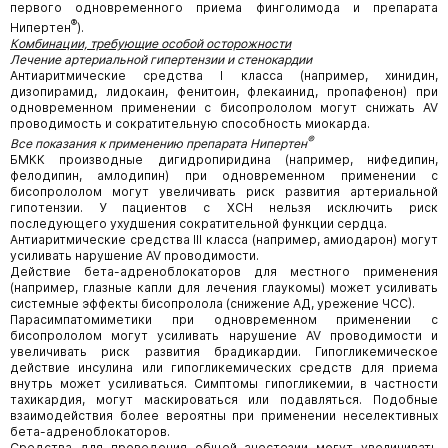
первого одновременного приема финголимода и препарата
®
Нипертен
).
Комбинации, требующие особой осторожности
Лечение артериальной гипертензии и стенокардии
Антиаритмические средства I класса (например, хинидин,
дизопирамид, лидокаин, фенитоин, флекаинид, пропафенон) при
одновременном применении с бисопрололом могут снижать AV
проводимость и сократительную способность миокарда.
®
Все показания к применению препарата Нипертен
БМКК производные дигидропиридина (например, нифедипин,
фелодипин, амлодипин) при одновременном применении с
бисопрололом могут увеличивать риск развития артериальной
гипотензии. У пациентов с ХСН нельзя исключить риск
последующего ухудшения сократительной функции сердца.
Антиаритмические средства III класса (например, амиодарон) могут
усиливать нарушение AV проводимости.
Действие бета-адреноблокаторов для местного применения
(например, глазные капли для лечения глаукомы) может усиливать
системные эффекты бисопролола (снижение АД, урежение ЧСС).
Парасимпатомиметики при одновременном применении с
бисопрололом могут усиливать нарушение AV проводимости и
увеличивать риск развития брадикардии. Гипогликемическое
действие инсулина или гипогликемических средств для приема
внутрь может усиливаться. Симптомы гипогликемии, в частности
тахикардия, могут маскироваться или подавляться. Подобные
взаимодействия более вероятны при применении неселективных
бета-адреноблокаторов.
Средства для проведения общей анестезии могут увеличивать