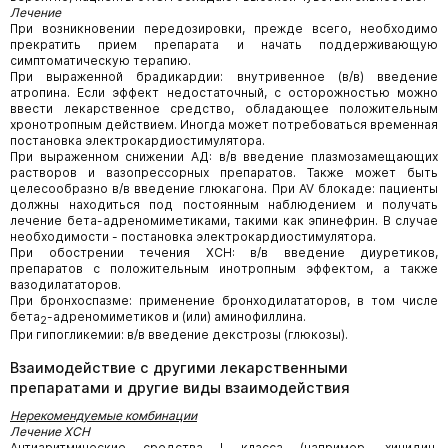
Лечение
При возникновении передозировки, прежде всего, необходимо
прекратить прием препарата и начать поддерживающую
симптоматическую терапию.
При выраженной брадикардии: внутривенное (в/в) введение
атропина. Если эффект недостаточный, с осторожностью можно
ввести лекарственное средство, обладающее положительным
хронотропным действием. Иногда может потребоваться временная
постановка электрокардиостимулятора.
При выраженном снижении АД: в/в введение плазмозамещающих
растворов и вазопрессорных препаратов. Также может быть
целесообразно в/в введение глюкагона. При AV блокаде: пациенты
должны находиться под постоянным наблюдением и получать
лечение бета-адреномиметиками, такими как эпинефрин. В случае
необходимости - постановка электрокардиостимулятора.
При обострении течения ХСН: в/в введение диуретиков,
препаратов с положительным инотропным эффектом, а также
вазодилататоров.
При бронхоспазме: применение бронходилататоров, в том числе
бета
-адреномиметиков и (или) аминофиллина.
2
При гипогликемии: в/в введение декстрозы (глюкозы).
Взаимодействие с другими лекарственными
препаратами и другие виды взаимодействия
Нерекомендуемые комбинации
Лечение ХСН
Антиаритмические средства I класса (например, хинидин,