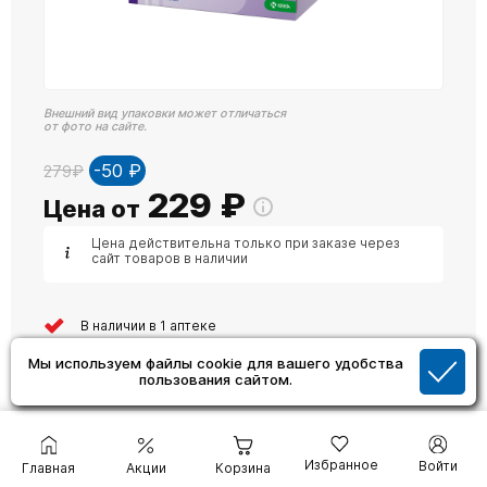
Внешний вид упаковки может отличаться
от фото на сайте.
-50 ₽
279₽
229
₽
Цена от
Цена действительна только при заказе через
сайт товаров в наличии
В наличии в 1 аптеке
Мы используем файлы cookie для вашего удобства
Самовывоз сегодня
пользования сайтом.
Купить в 1 клик
Избранное
Войти
Главная
Акции
Корзина