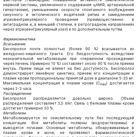
нервной системы, увеличенного содержания цАМФ, артериальной
гипертензии), уменьшением скорости спонтанного возбуждения
синусного и эктопического водителей ритма и замедлением
атриовентрикулярного проведения (преимущественно в
антеградном и, в меньшей степени, в ретроградном направлениях
через атриовентрикулярный узел) и по дополнительным путям.
Фармакокинетика
Всасывание
Бисопролол почти полностью (более 90 %) всасывается из
желудочно-кишечного тракта. Его биодоступность вследствие
незначительной метаболизации при «первичном прохождении»
через печень (примерно 10 %) составляет около 90 % после приема
внутрь. Прием пищи не влияет на био доступность. Бисопролол
демонстрирует линейную кинетику, причем его концентрации в
плазме крови пропорциональны принятой дозе в диапазоне 5-20 мг.
Максимальная концентрация в плазме крови (С
) достигается
mах
через 2-3 часа.
Распределение
Бисопролол распределяется довольно широко. Объем
распределения составляет 3,5 л/кг. Связь с белками плазмы крови
достигает примерно 30 %.
Метаболизм
Метаболизируется по окислительному пути без последующей
конъюгации. Все метаболиты полярны (водорастворимы) и
выводятся почками. Основные метаболиты, обнаруживаемые в
плазме крови и моче, не проявляют фармакологической