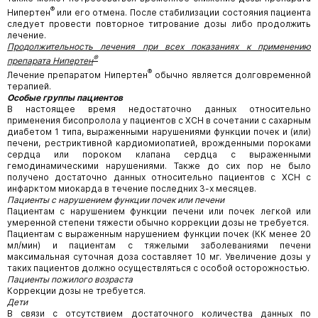
®
Нипертен
или его отмена. После стабилизации состояния пациента
следует провести повторное титрование дозы либо продолжить
лечение.
Продолжительность лечения при всех показаниях к применению
®
препарата Нипертен
®
Лечение препаратом Нипертен
обычно является долговременной
терапией.
Особые группы пациентов
В настоящее время недостаточно данных относительно
применения бисопролола у пациентов с ХСН в сочетании с сахарным
диабетом 1 типа, выраженными нарушениями функции почек и (или)
печени, рестриктивной кардиомиопатией, врожденными пороками
сердца или пороком клапана сердца с выраженными
гемодинамическими нарушениями. Также до сих пор не было
получено достаточно данных относительно пациентов с ХСН с
инфарктом миокарда в течение последних 3-х месяцев.
Пациенты с нарушением функции почек или печени
Пациентам с нарушением функции печени или почек легкой или
умеренной степени тяжести обычно коррекции дозы не требуется.
Пациентам с выраженным нарушением функции почек (КК менее 20
мл/мин) и пациентам с тяжелыми заболеваниями печени
максимальная суточная доза составляет 10 мг. Увеличение дозы у
таких пациентов должно осуществляться с особой осторожностью.
Пациенты пожилого возраста
Коррекции дозы не требуется.
Дети
В связи с отсутствием достаточного количества данных по