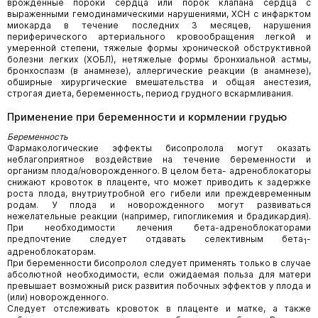
врожденные пороки сердца или порок клапана сердца с
выраженными гемодинамическими нарушениями, ХСН с инфарктом
миокарда в течение последних 3 месяцев, нарушения
периферического артериального кровообращения легкой и
умеренной степени, тяжелые формы хронической обструктивной
болезни легких (ХОБЛ), нетяжелые формы бронхиальной астмы,
бронхоспазм (в анамнезе), аллергические реакции (в анамнезе),
обширные хирургические вмешательства и общая анестезия,
строгая диета, беременность, период грудного вскармливания.
Применение при беременности и кормлении грудью
Беременность
Фармакологические эффекты бисопролола могут оказать
неблагоприятное воздействие на течение беременности и
организм плода/новорожденного. В целом бета- адреноблокаторы
снижают кровоток в плаценте, что может приводить к задержке
роста плода, внутриутробной его гибели или преждевременным
родам. У плода и новорожденного могут развиваться
нежелательные реакции (например, гипогликемия и брадикардия).
При необходимости лечения бета-адреноблокаторами
предпочтение следует отдавать селективным бета
-
1
адреноблокаторам.
При беременности бисопролол следует применять только в случае
абсолютной необходимости, если ожидаемая польза для матери
превышает возможный риск развития побочных эффектов у плода и
(или) новорожденного.
Следует отслеживать кровоток в плаценте и матке, а также