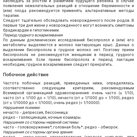
наблюдать за ростом и развитием будущего ребенка. В случае
появления нежелательных реакций в отношении беременности и
(или) плода рекомендуется применять альтернативные методы
терапии.
Следует тщательно обследовать новорожденного после родов. В
первые три дня жизни у новорожденного могут возникать симптомы
брадикардии и гипогликемии.
Период грудного вскармливания
По данным доклинических исследований бисопролол и (или) его
метаболиты выделяются в молоко лактирующих крыс. Данных о
выделении бисопролола в грудное молоко нет. Поэтому прием
бисопролола не рекомендуется женщинам в период грудного
вскармливания. Если прием бисопролола в период лактации
необходим, грудное вскармливание следует прекратить.
Побочное действие
Частота побочных реакций, приведенных ниже, определялась
соответственно следующим критериям, рекомендуемым
Всемирной организацией здравоохранения: очень часто (≥ 1/10),
часто (от ≥ 1/100 до < 1/10), нечасто (от ≥ 1/1000 до < 1/100), редко
(от ≥ 1/10000 до < 1/1000), очень редко (< 1/10000).
Нарушения психики:
нечасто - депрессия, бессонница:
редко - галлюцинации, ночные кошмары.
Нарушения со стороны нервной системы:
часто - головокружение*, головная боль*; редко - обморок.
Нарушения со стороны органа зрения:
редко - уменьшение слезоотделения (следует учитывать при