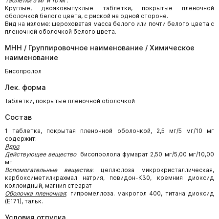
Таблетки 5 мг и 10 мг:
Круглые, двояковыпуклые таблетки, покрытые пленочной
оболочкой белого цвета, с риской на одной стороне.
Вид на изломе: шероховатая масса белого или почти белого цвета с
пленочной оболочкой белого цвета.
МНН / Группировочное наименование / Химическое
наименование
Бисопролол
Лек. форма
Таблетки, покрытые пленочной оболочкой
Состав
1 таблетка, покрытая пленочной оболочкой, 2,5 мг/5 мг/10 мг
содержит:
Ядро
:
Действующее вещество
: бисопролола фумарат 2,50 мг/5,00 мг/10,00
мг
Вспомогательные вещества
: целлюлоза микрокристаллическая,
карбоксиметилкрахмал натрия, повидон-К30, кремния диоксид
коллоидный, магния стеарат
Оболочка пленочная
: гипромеллоза. макрогол 400, титана диоксид
(Е171), тальк.
Условия отпуска