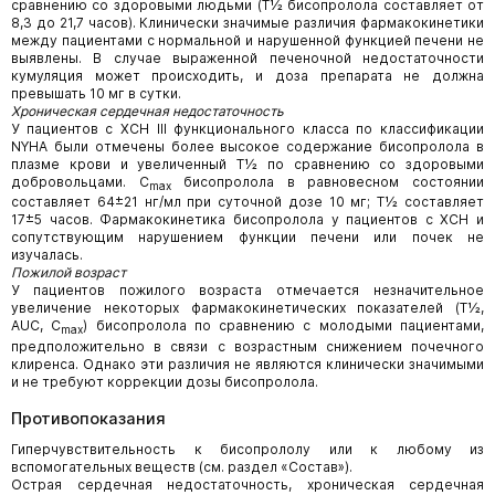
сравнению со здоровыми людьми (Т½ бисопролола составляет от
8,3 до 21,7 часов). Клинически значимые различия фармакокинетики
между пациентами с нормальной и нарушенной функцией печени не
выявлены. В случае выраженной печеночной недостаточности
кумуляция может происходить, и доза препарата не должна
превышать 10 мг в сутки.
Хроническая сердечная недостаточность
У пациентов с ХСН III функционального класса по классификации
NYHA были отмечены более высокое содержание бисопролола в
плазме крови и увеличенный Т½ по сравнению со здоровыми
добровольцами. С
бисопролола в равновесном состоянии
mах
составляет 64±21 нг/мл при суточной дозе 10 мг; T½ составляет
17±5 часов. Фармакокинетика бисопролола у пациентов с ХСН и
сопутствующим нарушением функции печени или почек не
изучалась.
Пожилой возраст
У пациентов пожилого возраста отмечается незначительное
увеличение некоторых фармакокинетических показателей (Т½,
AUC, С
) бисопролола по сравнению с молодыми пациентами,
mах
предположительно в связи с возрастным снижением почечного
клиренса. Однако эти различия не являются клинически значимыми
и не требуют коррекции дозы бисопролола.
Противопоказания
Гиперчувствительность к бисопрололу или к любому из
вспомогательных веществ (см. раздел «Состав»).
Острая сердечная недостаточность, хроническая сердечная