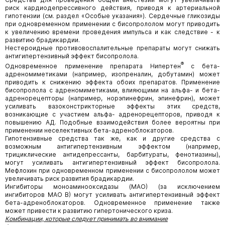
риск кардиодепрессивного действия, приводя к артериальной
гипотензии (см. раздел «Особые указания»). Сердечные гликозиды
при одновременном применении с бисопрололом могут приводить
к увеличению времени проведения импульса и как следствие - к
развитию брадикардии.
Нестероидные противовоспалительные препараты могут снижать
антигипертензивный эффект бисопролола.
®
Одновременное применение препарата Нипертен
с бета-
адреномиметиками (например, изопреналин, добутамин) может
приводить к снижению эффекта обоих препаратов. Применение
бисопролола с адреномиметиками, влияющими на альфа- и бета-
адренорецепторы (например, норэпинефрин, эпинефрин), может
усиливать вазоконстрикторные эффекты этих средств,
возникающие с участием альфа- адренорецепторов, приводя к
повышению АД. Подобные взаимодействия более вероятны при
применении неселективных бета-адреноблокаторов.
Гипотензивные средства так же, как и другие средства с
возможным антигипертензивным эффектом (например,
трициклические антидепрессанты, барбитураты, фенотиазины),
могут усиливать антигипертензивный эффект бисопролола.
Мефлохин при одновременном применении с бисопрололом может
увеличивать риск развития брадикардии.
Ингибиторы моноаминооксидазы (МАО) (за исключением
ингибиторов МАО В) могут усиливать антигипертензивный эффект
бета-адреноблокаторов. Одновременное применение также
может привести к развитию гипертонического криза.
Комбинации, которые следует принимать во внимание