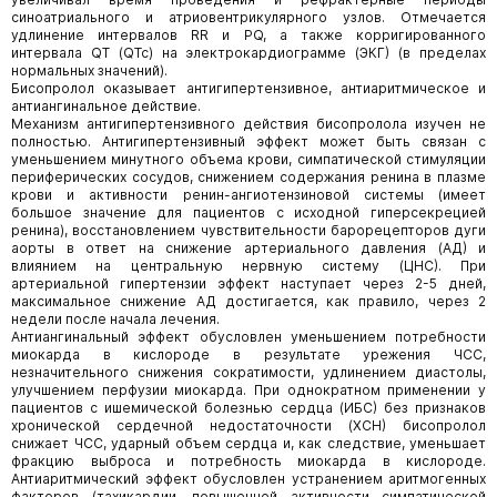
синоатриального и атриовентрикулярного узлов. Отмечается
удлинение интервалов RR и PQ, а также корригированного
интервала QT (QTc) на электрокардиограмме (ЭКГ) (в пределах
нормальных значений).
Бисопролол оказывает антигипертензивное, антиаритмическое и
антиангинальное действие.
Механизм антигипертензивного действия бисопролола изучен не
полностью. Антигипертензивный эффект может быть связан с
уменьшением минутного объема крови, симпатической стимуляции
периферических сосудов, снижением содержания ренина в плазме
крови и активности ренин-ангиотензиновой системы (имеет
большое значение для пациентов с исходной гиперсекрецией
ренина), восстановлением чувствительности барорецепторов дуги
аорты в ответ на снижение артериального давления (АД) и
влиянием на центральную нервную систему (ЦНС). При
артериальной гипертензии эффект наступает через 2-5 дней,
максимальное снижение АД достигается, как правило, через 2
недели после начала лечения.
Антиангинальный эффект обусловлен уменьшением потребности
миокарда в кислороде в результате урежения ЧСС,
незначительного снижения сократимости, удлинением диастолы,
улучшением перфузии миокарда. При однократном применении у
пациентов с ишемической болезнью сердца (ИБС) без признаков
хронической сердечной недостаточности (ХСН) бисопролол
снижает ЧСС, ударный объем сердца и, как следствие, уменьшает
фракцию выброса и потребность миокарда в кислороде.
Антиаритмический эффект обусловлен устранением аритмогенных
факторов (тахикардии, повышенной активности симпатической