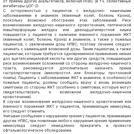
от приема других анальгетиков, включая НПВС (в т.ч. селективные
ингибиторы ЦОГ-2).
С осторожностью у пациентов с желудочно- кишечными
заболеваниями в анамнезе (язвенный колит, болезнь Крона),
поскольку возможно обострение этих заболеваний. Риск
возникновения желудочно-кишечного кровотечения, пептической
язвы/перфорации желудка или двенадцатиперстной кишки
повышается у пациентов с наличием язвенного поражения ЖКТ
(язвенный колит, болезнь Крона) в анамнезе, а также у пожилых
пациентов, с увеличением дозы НПВС, поэтому лечение следует
начинать с наименьшей возможной дозы. Таким пациентам, а также
пациентам, которым требуется одновременное применение низких
доз ацетилсалициловой кислоты или других средств, повышающих
риск возникновения осложнений со стороны желудочно-кишечного
тракта, рекомендуется дополнительно назначать прием
гастропротекторов (мизопростол или блокаторы протоновой
помпы). Пациенты с заболеваниями ЖКТ в анамнезе, в особенности
пожилые пациенты, должны сообщать врачу о вновь возникших
симптомах со стороны ЖКТ (особенно о симптомах, которые могут
свидетельствовать о возможном желудочно-кишечном
кровотечении).
В случае возникновения желудочно-кишечного кровотечения или
язвенного поражения ЖКТ у пациентов, принимающих нимесулид,
его следует отменить.
Учитывая сообщения о нарушениях зрения у пациентов, принимавших
другие НПВС, при появлении любого нарушения зрения применение
нимесулида следует немедленно прекратить и провести
офтальмологическое обследование.