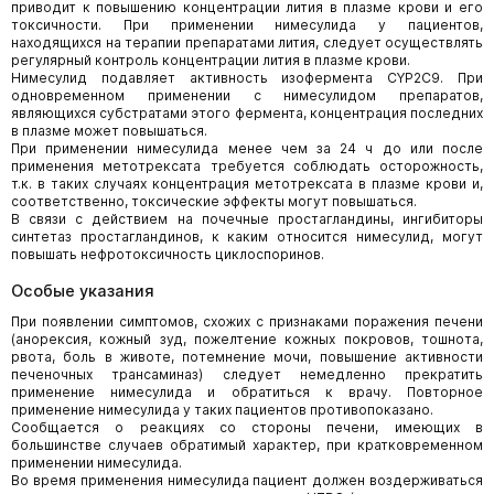
приводит к повышению концентрации лития в плазме крови и его
токсичности. При применении нимесулида у пациентов,
находящихся на терапии препаратами лития, следует осуществлять
регулярный контроль концентрации лития в плазме крови.
Нимесулид подавляет активность изофермента СYР2С9. При
одновременном применении с нимесулидом препаратов,
являющихся субстратами этого фермента, концентрация последних
в плазме может повышаться.
При применении нимесулида менее чем за 24 ч до или после
применения метотрексата требуется соблюдать осторожность,
т.к. в таких случаях концентрация метотрексата в плазме крови и,
соответственно, токсические эффекты могут повышаться.
В связи с действием на почечные простагландины, ингибиторы
синтетаз простагландинов, к каким относится нимесулид, могут
повышать нефротоксичность циклоспоринов.
Особые указания
При появлении симптомов, схожих с признаками поражения печени
(анорексия, кожный зуд, пожелтение кожных покровов, тошнота,
рвота, боль в животе, потемнение мочи, повышение активности
печеночных трансаминаз) следует немедленно прекратить
применение нимесулида и обратиться к врачу. Повторное
применение нимесулида у таких пациентов противопоказано.
Сообщается о реакциях со стороны печени, имеющих в
большинстве случаев обратимый характер, при кратковременном
применении нимесулида.
Во время применения нимесулида пациент должен воздерживаться