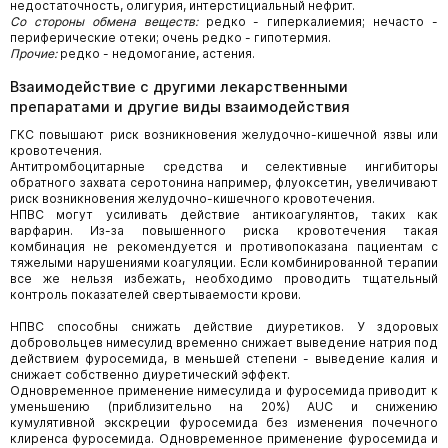
недостаточность, олигурия, интерстициальный нефрит.
Со стороны обмена веществ:
редко - гиперкалиемия; нечасто -
периферические отеки; очень редко - гипотермия.
Прочие:
редко - недомогание, астения.
Взаимодействие с другими лекарственными
препаратами и другие виды взаимодействия
ГКС повышают риск возникновения желудочно-кишечной язвы или
кровотечения.
Антитромбоцитарные средства и селективные ингибиторы
обратного захвата серотонина например, флуоксетин, увеличивают
риск возникновения желудочно-кишечного кровотечения.
НПВС могут усиливать действие антикоагулянтов, таких как
варфарин. Из-за повышенного риска кровотечения такая
комбинация не рекомендуется и противопоказана пациентам с
тяжелыми нарушениями коагуляции. Если комбинированной терапии
все же нельзя избежать, необходимо проводить тщательный
контроль показателей свертываемости крови.
НПВС способны снижать действие диуретиков. У здоровых
добровольцев нимесулид временно снижает выведение натрия под
действием фуросемида, в меньшей степени - выведение калия и
снижает собственно диуретический эффект.
Одновременное применение нимесулида и фуросемида приводит к
уменьшению (приблизительно на 20%) AUC и снижению
кумулятивной экскреции фуросемида без изменения почечного
клиренса фуросемида. Одновременное применение фуросемида и