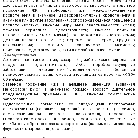
острую хирургическую патологию; язвенная болезнь желудка или
двенадцатиперстной кишки в фазе обострения; эрозивно-язвенное
поражение ЖКТ; перфорации или желудочно-кишечные
кровотечения в анамнезе; цереброваскулярные кровотечения в
анамнезе или другие заболевания, сопровождающиеся повышенной
кровоточивостью; тяжелые нарушения свертываемости крови;
тяжелая сердечная недостаточность; тяжелая почечная
недостаточность (КК <30 мл/мин), подтвержденная гиперкалиемия;
детский возраст до 12 лет; беременность, период грудного
вскармливания; алкоголизм, наркотическая зависимость;
печеночная недостаточность, активное заболевание печени.
С осторожностью
Артериальная гипертензия, сахарный диабет, компенсированная
сердечная недостаточность, ИБС, цереброваскулярные
заболевания, дислипидемия/гиперлипидемия, заболевания
периферических артерий, геморрагический диатез, курение, КК 30-
60 мл/мин.
Язвенное поражение ЖКТ в анамнезе; инфекция, вызванная
Helicobacter pylori в анамнезе; пожилой возраст; длительное
предшествующее применение НПВС; тяжелые соматические
заболевания.
Одновременное применение со следующими препаратами:
антикоагулянты (например, варфарин), антиагреганты (например,
ацетилсалициловая кислота, клопидогрел), пероральные
глюкокортикостероиды (например, преднизолон), селективные
ингибиторы обратного захвата серотонина (например, циталопрам,
флуоксетин, пароксетин, сертралин).