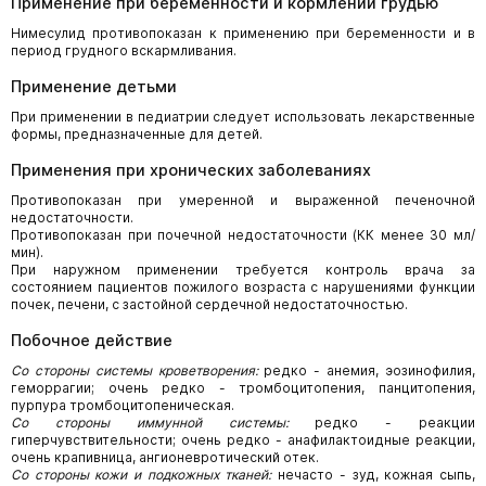
Применение при беременности и кормлении грудью
Нимесулид противопоказан к применению при беременности и в
период грудного вскармливания.
Применение детьми
При применении в педиатрии следует использовать лекарственные
формы, предназначенные для детей.
Применения при хронических заболеваниях
Противопоказан при умеренной и выраженной печеночной
недостаточности.
Противопоказан при почечной недостаточности (КК менее 30 мл/
мин).
При наружном применении требуется контроль врача за
состоянием пациентов пожилого возраста с нарушениями функции
почек, печени, с застойной сердечной недостаточностью.
Побочное действие
Со стороны системы кроветворения:
редко - анемия, эозинофилия,
геморрагии; очень редко - тромбоцитопения, панцитопения,
пурпура тромбоцитопеническая.
Со стороны иммунной системы:
редко - реакции
гиперчувствительности; очень редко - анафилактоидные реакции,
очень крапивница, ангионевротический отек.
Со стороны кожи и подкожных тканей:
нечасто - зуд, кожная сыпь,