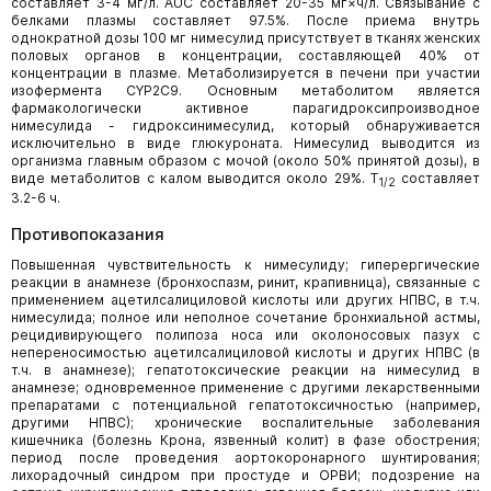
составляет 3-4 мг/л. AUC составляет 20-35 мг×ч/л. Связывание с
белками плазмы составляет 97.5%. После приема внутрь
однократной дозы 100 мг нимесулид присутствует в тканях женских
половых органов в концентрации, составляющей 40% от
концентрации в плазме. Метаболизируется в печени при участии
изофермента СYР2С9. Основным метаболитом является
фармакологически активное парагидроксипроизводное
нимесулида - гидроксинимесулид, который обнаруживается
исключительно в виде глюкуроната. Нимесулид выводится из
организма главным образом с мочой (около 50% принятой дозы), в
виде метаболитов с калом выводится около 29%. T
составляет
1/2
3.2-6 ч.
Противопоказания
Повышенная чувствительность к нимесулиду; гиперергические
реакции в анамнезе (бронхоспазм, ринит, крапивница), связанные с
применением ацетилсалициловой кислоты или других НПВС, в т.ч.
нимесулида; полное или неполное сочетание бронхиальной астмы,
рецидивирующего полипоза носа или околоносовых пазух с
непереносимостью ацетилсалициловой кислоты и других НПВС (в
т.ч. в анамнезе); гепатотоксические реакции на нимесулид в
анамнезе; одновременное применение с другими лекарственными
препаратами с потенциальной гепатотоксичностью (например,
другими НПВС); хронические воспалительные заболевания
кишечника (болезнь Крона, язвенный колит) в фазе обострения;
период после проведения аортокоронарного шунтирования;
лихорадочный синдром при простуде и ОРВИ; подозрение на