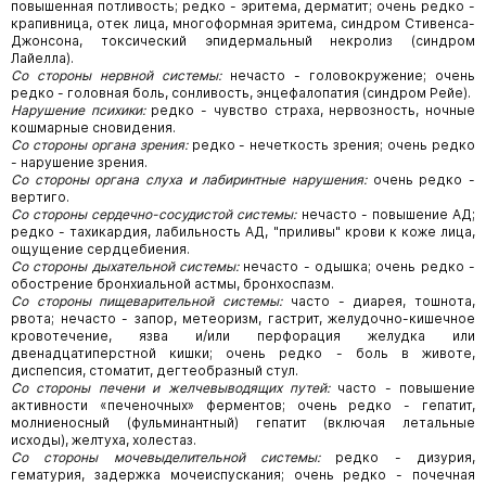
повышенная потливость; редко - эритема, дерматит; очень редко -
крапивница, отек лица, многоформная эритема, синдром Стивенса-
Джонсона, токсический эпидермальный некролиз (синдром
Лайелла).
Со стороны нервной системы:
нечасто - головокружение; очень
редко - головная боль, сонливость, энцефалопатия (синдром Рейе).
Нарушение психики:
редко - чувство страха, нервозность, ночные
кошмарные сновидения.
Со стороны органа зрения:
редко - нечеткость зрения; очень редко
- нарушение зрения.
Со стороны органа слуха и лабиринтные нарушения:
очень редко -
вертиго.
Со стороны сердечно-сосудистой системы:
нечасто - повышение АД;
редко - тахикардия, лабильность АД, "приливы" крови к коже лица,
ощущение сердцебиения.
Со стороны дыхательной системы:
нечасто - одышка; очень редко -
обострение бронхиальной астмы, бронхоспазм.
Со стороны пищеварительной системы:
часто - диарея, тошнота,
рвота; нечасто - запор, метеоризм, гастрит, желудочно-кишечное
кровотечение, язва и/или перфорация желудка или
двенадцатиперстной кишки; очень редко - боль в животе,
диспепсия, стоматит, дегтеобразный стул.
Со стороны печени и желчевыводящих путей:
часто - повышение
активности «печеночных» ферментов; очень редко - гепатит,
молниеносный (фульминантный) гепатит (включая летальные
исходы), желтуха, холестаз.
Со стороны мочевыделительной системы:
редко - дизурия,
гематурия, задержка мочеиспускания; очень редко - почечная