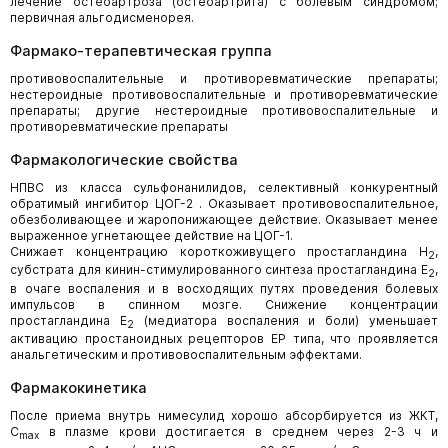
лечение остеоартроза (остеоартрита) с болевым синдромом;
первичная альгодисменорея.
Фармако-терапевтическая группа
противовоспалительные и противоревматические препараты;
нестероидные противовоспалительные и противоревматические
препараты; другие нестероидные противовоспалительные и
противоревматические препараты
Фармакологические свойства
НПВС из класса сульфонанилидов, селективный конкурентный
обратимый ингибитор ЦОГ-2 . Оказывает противовоспалительное,
обезболивающее и жаропонижающее действие. Оказывает менее
выраженное угнетающее действие на ЦОГ-1.
Снижает концентрацию короткоживущего простагландина Н
,
2
субстрата для кинин-стимулированного синтеза простагландина Е
,
2
в очаге воспаления и в восходящих путях проведения болевых
импульсов в спинном мозге. Снижение концентрации
простагландина Е
(медиатора воспаления и боли) уменьшает
2
активацию простаноидных рецепторов ЕР типа, что проявляется
анальгетическим и противовоспалительным эффектами.
Фармакокинетика
После приема внутрь нимесулид хорошо абсорбируется из ЖКТ,
C
в плазме крови достигается в среднем через 2-3 ч и
max