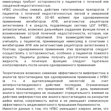
нимесулида требует осторожности у пациентов с почечной или
сердечной недостаточностью.
НПВС способны снижать действие гипотензивных препаратов. У
пациентов с почечной недостаточностью легкой и умеренной
степени тяжести (КК 30-80 мл/мин) при одновременном
применении ингибиторов АПФ, антагонистов рецепторов
ангиотензина II и средств, подавляющих систему ЦОГ (НПВС,
антиагреганты), возможно дальнейшее ухудшение функции почек и
возникновение острой почечной недостаточности, которая, как
правило, бывает обратимой. Эти взаимодействия следует
учитывать у пациентов, принимающих нимесулид в сочетании с
ингибиторами АПФ или антагонистами рецепторов ангиотензина II.
Поэтому одновременное применение этих препаратов следует
осуществлять с осторожностью, особенно у пациентов пожилого
возраста. Пациенты должны получать достаточное количество
жидкости, а почечную функцию следует тщательно
контролировать после начала одновременного применения.
Теоретически возможно снижение эффективности мифепристона и
аналогов простагландина при одновременном применении с НПВС
(в т.ч. и ацетилсалициловой кислотой) за счет
антипростагландинового действия последних. Ограниченные
данные показывают, что применение НПВС в день применения
аналога простагландина не оказывает отрицательного влияния на
действие мифепристона или аналога простагландина на раскрытие
шейки матки, сократимость матки и не уменьшает клиническую
эффективность медикаментозного прерывания беременности.
Имеются данные о том, что НПВС уменьшают клиренс лития, что