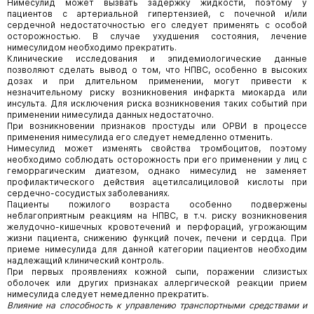
Нимесулид может вызвать задержку жидкости, поэтому у
пациентов с артериальной гипертензией, с почечной и/или
сердечной недостаточностью его следует применять с особой
осторожностью. В случае ухудшения состояния, лечение
нимесулидом необходимо прекратить.
Клинические исследования и эпидемиологические данные
позволяют сделать вывод о том, что НПВС, особенно в высоких
дозах и при длительном применении, могут привести к
незначительному риску возникновения инфаркта миокарда или
инсульта. Для исключения риска возникновения таких событий при
применении нимесулида данных недостаточно.
При возникновении признаков простуды или ОРВИ в процессе
применения нимесулида его следует немедленно отменить.
Нимесулид может изменять свойства тромбоцитов, поэтому
необходимо соблюдать осторожность при его применении у лиц с
геморрагическим диатезом, однако нимесулид не заменяет
профилактического действия ацетилсалициловой кислоты при
сердечно-сосудистых заболеваниях.
Пациенты пожилого возраста особенно подвержены
неблагоприятным реакциям на НПВС, в т.ч. риску возникновения
желудочно-кишечных кровотечений и перфораций, угрожающим
жизни пациента, снижению функций почек, печени и сердца. При
приеме нимесулида для данной категории пациентов необходим
надлежащий клинический контроль.
При первых проявлениях кожной сыпи, поражении слизистых
оболочек или других признаках аллергической реакции прием
нимесулида следует немедленно прекратить.
Влияние на способность к управлению транспортными средствами и