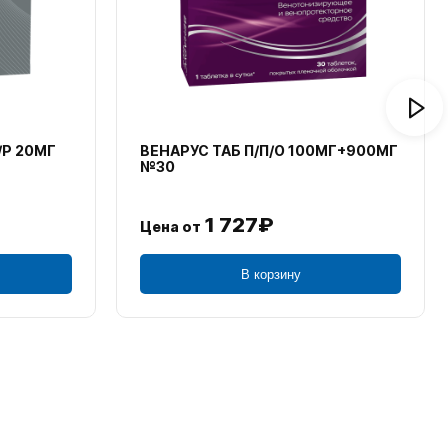
/Р 20МГ
ВЕНАРУС ТАБ П/П/О 100МГ+900МГ
№30
1 727₽
Цена от
В корзину