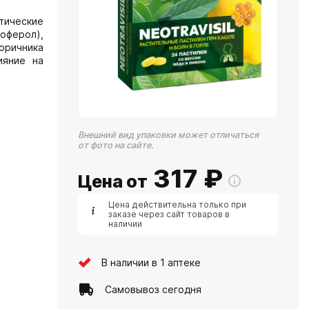
тические
оферол),
коричника
ияние на
Внешний вид упаковки может отличаться
от фото на сайте.
317
₽
Цена от
Цена действительна только при
заказе через сайт товаров в
наличии
В наличии в 1 аптеке
Самовывоз сегодня