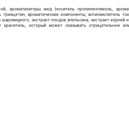
той, ароматизаторы мед (носитель пропиленгликоль, арома
ь триацетин, ароматические компоненты, антиокислитель ток
а шаровидного, экстракт плодов апельсина, экстракт корней 
т краситель, который может оказывать отрицательное вл