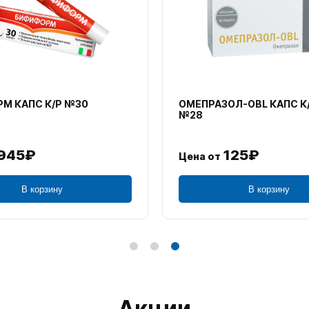
М КАПС К/Р №30
ОМЕПРАЗОЛ-OBL КАПС К
№28
945₽
125₽
Цена от
В корзину
В корзину
Акции