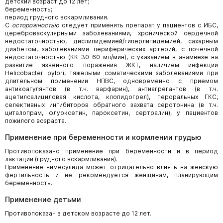
детский возраст до 12 лет;
беременность;
период грудного вскармливания.
С
осторожностью
следует применять препарат у пациентов с ИБС,
цереброваскулярными заболеваниями, хронической сердечной
недостаточностью, дислипидемией/гиперлипидемией, сахарным
диабетом, заболеваниями периферических артерий, с почечной
недостаточностью (КК 30-60 мл/мин), с указанием в анамнезе на
развитие язвенного поражения ЖКТ, наличием инфекции
Helicobacter pylori, тяжелыми соматическими заболеваниями при
длительном применении НПВС, одновременно с приемом
антикоагулянтов (в т.ч. варфарин), антиагрегантов (в т.ч.
ацетилсалициловая кислота, клопидогрел), пероральных ГКС,
селективных ингибиторов обратного захвата серотонина (в т.ч.
циталопрам, флуоксетин, пароксетин, сертралин), у пациентов
пожилого возраста.
Применение при беременности и кормлении грудью
Противопоказано применение при беременности и в период
лактации (грудного вскармливания).
Применение нимесулида может отрицательно влиять на женскую
фертильность и не рекомендуется женщинам, планирующим
беременность.
Применение детьми
Противопоказан в детском возрасте до 12 лет.