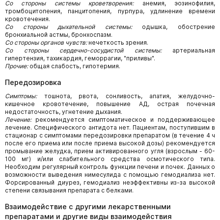
Со стороны системы кроветворения:
анемия, эозинофилия,
тромбоцитопения, панцитопения, пурпура, удлинение времени
кровотечения.
Со стороны дыхательной системы:
одышка, обострение
бронхиальной астмы, бронхоспазм.
Со стороны органов чувств:
нечеткость зрения.
Со стороны сердечно-сосудистой системы:
артериальная
гипертензия, тахикардия, геморрагии, "приливы".
Прочие:
общая слабость, гипотермия.
Передозировка
Симптомы:
тошнота, рвота, сонливость, апатия, желудочно-
кишечное кровотечение, повышение АД, острая почечная
недостаточность, угнетение дыхания.
Лечение:
рекомендуется симптоматическое и поддерживающее
лечение. Специфического антидота нет. Пациентам, поступившим в
стационар с симптомами передозировки препаратом (в течение 4 ч
после его приема или после приема высокой дозы) рекомендуется
промывание желудка, прием активированного угля (взрослым - 60-
100 мг) и/или слабительного средства осмотического типа.
Необходим регулярный контроль функции печени и почек. Данных о
возможности выведения нимесулида с помощью гемодиализа нет.
Форсированный диурез, гемодиализ неэффективны из-за высокой
степени связывания препарата с белками.
Взаимодействие с другими лекарственными
препаратами и другие виды взаимодействия