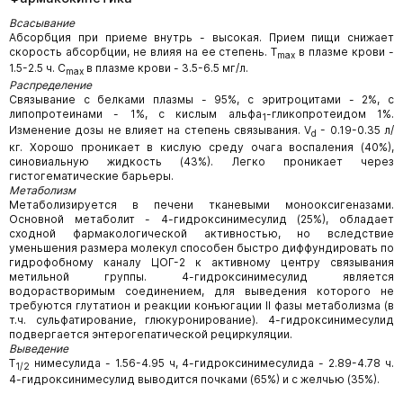
Всасывание
Абсорбция при приеме внутрь - высокая. Прием пищи снижает
скорость абсорбции, не влияя на ее степень. Т
в плазме крови -
max
1.5-2.5 ч. С
в плазме крови - 3.5-6.5 мг/л.
max
Распределение
Связывание с белками плазмы - 95%, с эритроцитами - 2%, с
липопротеинами - 1%, с кислым альфа
-гликопротеидом 1%.
1
Изменение дозы не влияет на степень связывания. V
- 0.19-0.35 л/
d
кг. Хорошо проникает в кислую среду очага воспаления (40%),
синовиальную жидкость (43%). Легко проникает через
гистогематические барьеры.
Метаболизм
Метаболизируется в печени тканевыми монооксигеназами.
Основной метаболит - 4-гидроксинимесулид (25%), обладает
сходной фармакологической активностью, но вследствие
уменьшения размера молекул способен быстро диффундировать по
гидрофобному каналу ЦОГ-2 к активному центру связывания
метильной группы. 4-гидроксинимесулид является
водорастворимым соединением, для выведения которого не
требуются глутатион и реакции конъюгации II фазы метаболизма (в
т.ч. сульфатирование, глюкуронирование). 4-гидроксинимесулид
подвергается энтерогепатической рециркуляции.
Выведение
Т
нимесулида - 1.56-4.95 ч, 4-гидроксинимесулида - 2.89-4.78 ч.
1/2
4-гидроксинимесулид выводится почками (65%) и с желчью (35%).