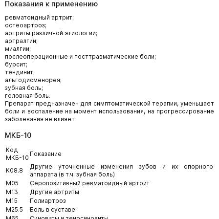
Показания к применению
ревматоидный артрит;
остеоартроз;
артриты различной этиологии;
артралгии;
миалгии;
послеоперационные и посттравматические боли;
бурсит;
тендинит;
альгодисменорея;
зубная боль;
головная боль.
Препарат предназначен для симптоматической терапии, уменьшает
боли и воспаление на момент использования, на прогрессирование
заболевания не влияет.
МКБ-10
Код
Показание
МКБ-10
Другие уточненные изменения зубов и их опорного
K08.8
аппарата (в т.ч. зубная боль)
M05
Серопозитивный ревматоидный артрит
M13
Другие артриты
M15
Полиартроз
M25.5
Боль в суставе
M65
Синовиты и теносиновиты