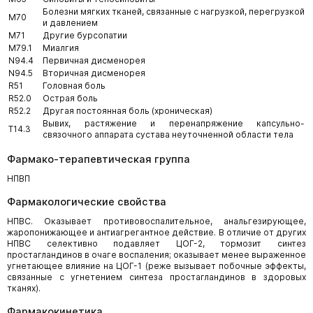
Болезни мягких тканей, связанные с нагрузкой, перегрузкой
M70
и давлением
M71
Другие бурсопатии
M79.1
Миалгия
N94.4
Первичная дисменорея
N94.5
Вторичная дисменорея
R51
Головная боль
R52.0
Острая боль
R52.2
Другая постоянная боль (хроническая)
Вывих, растяжение и перенапряжение капсульно-
T14.3
связочного аппарата сустава неуточненной области тела
Фармако-терапевтическая группа
НПВП
Фармакологические свойства
НПВС. Оказывает противовоспалительное, анальгезирующее,
жаропонижающее и антиагрегантное действие. В отличие от других
НПВС селективно подавляет ЦОГ-2, тормозит синтез
простагландинов в очаге воспаления; оказывает менее выраженное
угнетающее влияние на ЦОГ-1 (реже вызывает побочные эффекты,
связанные с угнетением синтеза простагландинов в здоровых
тканях).
Фармакокинетика