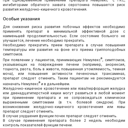
При одновременном применении препарата Немулекс
с ГКС,
ингибиторами обратного захвата серотонина повышается риск
развития желудочно-кишечного кровотечения.
Особые указания
Для снижения риска развития побочных эффектов необходимо
применять препарат в минимальной эффективной дозе с
наименьшей продолжительностью. Если состояние больного не
улучшается, лечение необходимо прекратить.
Необходимо прекратить прием препарата в случае повышения
температуры или развития на фоне его приема гриппоподобных
симптомов.
®
При появлении у пациентов, принимающих Немулекс
, симптомов,
указывающих на повреждение печени (например, анорексия,
тошнота, рвота, боль в животе, повышенная утомляемость, темная
моча), или повышения активности печеночных трансаминаз,
препарат следует отменить. Таким пациентам не рекомендуется
®
назначать Немулекс
и в дальнейшем.
Желудочно-кишечное кровотечение или язва/перфорация желудка
или двенадцатиперстной кишки могут развиться в любой момент
при применении препарата и не сопровождаться клинически
выраженными симптомами (в т.ч. болевой синдром). При
возникновении желудочно-кишечного кровотечения или язвы
препарат следует отменить.
В случае ухудшения функции почек препарат следует отменить.
В случае применения препарата более 2 недель необходим
контроль показателей функции печени.