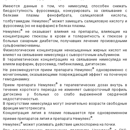
Имеются данные о том, что нимесулид способен снижать
биодоступность фуросемида, конкурировать за связывание с
белками плазмы фенофибрата, салициловой кислоты,
®
толбутамидам. Немулекс
может замещать салициловую кислоту и
фуросемид (но не варфарин) в белках плазмы.
®
Немулекс
не оказывает влияния на препараты, влияющие на
концентрацию глюкозы в крови и толерантность к глюкозе у
больных сахарным диабетом, получавших лечение производными
сульфонилмочевины.
Физиологические концентрации ненасыщенных жирных кислот не
влияют на связывание нимесулида с сывороточным альбумином.
В терапевтических концентрациях на связывание нимесулида не
влияли варфарин, фуросемид, глибенкламид, дигитоксин.
®
Не рекомендуется прием препарата Немулекс
одновременно с
мочегонными, оказывающими повреждающий эффект на почечную
гемодинамику.
®
Прием препарата Немулекс
в терапевтических дозах внутрь в
течение короткого периода не изменяет сывороточный профиль
дигоксина у больных со слабо выраженной сердечной
недостаточностью.
В присутствии нимесулида могут значительно возрасти свободные
фракции метотрексата.
Концентрация лития в плазме повышается при одновременном
®
приеме препаратов лития и препарата Немулекс
.
®
Немулекс
может усиливать действие циклоспорина на почки.
®