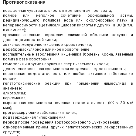
Противопоказания
повышенная чувствительность к компонентам препарата;
полное или неполное сочетание бронхиальной астмы,
рецидивирующего полипоза носа или околоносовых пазух и
непереносимости ацетилсалициловой кислоты и других НПВС (в т.ч.
в анамнезе);
эрозивно-язвенные поражения слизистой оболочки желудка и
двенадцатиперстной кишки;
активное желудочно-кишечное кровотечение;
цереброваскулярное или иное кровотечение;
воспалительные заболевания кишечника (болезнь Крона, язвенный
колит) в фазе обострения;
гемофилия и другие нарушения свертываемости крови;
декомпенсированная хроническая сердечная недостаточность;
печеночная недостаточность или любое активное заболевание
печени;
гепатотоксические реакции при применении нимесулида в
анамнезе;
алкоголизм;
наркомания;
выраженная хроническая почечная недостаточность (КК < 30 мл/
мин);
прогрессирующие заболевания почек;
подтвержденная гиперкалиемия;
период после проведения аортокоронарного шунтирования;
одновременный прием других гепатотоксических лекарственных
средств;