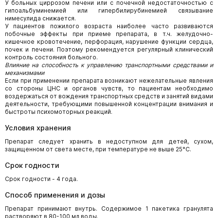
У больных циррозом печени или с почечной недостаточностью с
гипоальбуминемией или гипербилирубинемией связывание
нимесулида снижается.
У пациентов пожилого возраста наиболее часто развиваются
побочные эффекты при приеме препарата, в т.ч. желудочно-
кишечное кровотечение, перфорация, нарушение функции сердца,
почек и печени. Поэтому рекомендуется регулярный клинический
контроль состояния больного.
Влияние на способность к управлению транспортными средствами и
механизмами
Если при применении препарата возникают нежелательные явления
со стороны ЦНС и органов чувств, то пациентам необходимо
воздержаться от вождения транспортных средств и занятий видами
деятельности, требующими повышенной концентрации внимания и
быстроты психомоторных реакций.
Условия хранения
Препарат следует хранить в недоступном для детей, сухом,
защищенном от света месте, при температуре не выше 25°С.
Срок годности
Срок годности - 4 года.
Способ применения и дозы
Препарат принимают внутрь. Содержимое 1 пакетика гранулята
растворяют в 80-100 мл воды.