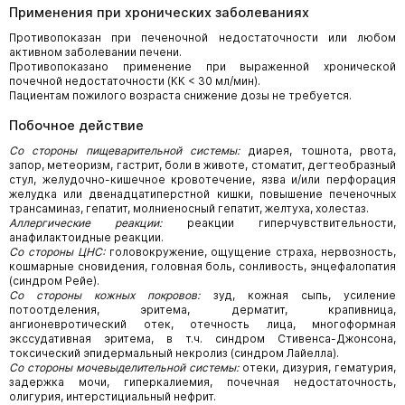
Применения при хронических заболеваниях
Противопоказан при печеночной недостаточности или любом
активном заболевании печени.
Противопоказано применение при выраженной хронической
почечной недостаточности (КК < 30 мл/мин).
Пациентам пожилого возраста снижение дозы не требуется.
Побочное действие
Со стороны пищеварительной системы:
диарея, тошнота, рвота,
запор, метеоризм, гастрит, боли в животе, стоматит, дегтеобразный
стул, желудочно-кишечное кровотечение, язва и/или перфорация
желудка или двенадцатиперстной кишки, повышение печеночных
трансаминаз, гепатит, молниеносный гепатит, желтуха, холестаз.
Аллергические реакции:
реакции гиперчувствительности,
анафилактоидные реакции.
Со стороны ЦНС:
головокружение, ощущение страха, нервозность,
кошмарные сновидения, головная боль, сонливость, энцефалопатия
(синдром Рейе).
Со стороны кожных покровов:
зуд, кожная сыпь, усиление
потоотделения, эритема, дерматит, крапивница,
ангионевротический отек, отечность лица, многоформная
экссудативная эритема, в т.ч. синдром Стивенса-Джонсона,
токсический эпидермальный некролиз (синдром Лайелла).
Со стороны мочевыделительной системы:
отеки, дизурия, гематурия,
задержка мочи, гиперкалиемия, почечная недостаточность,
олигурия, интерстициальный нефрит.