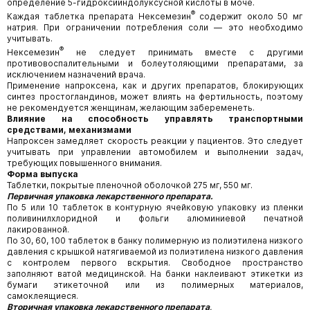
определение 5-гидроксииндолуксусной кислоты в моче.
®
Каждая таблетка препарата Нексемезин
содержит около 50 мг
натрия. При ограничении потребления соли — это необходимо
учитывать.
®
Нексемезин
не следует принимать вместе с другими
противовоспалительными и болеутоляющими препаратами, за
исключением назначений врача.
Применение напроксена, как и других препаратов, блокирующих
синтез простогландинов, может влиять на фертильность, поэтому
не рекомендуется женщинам, желающим забеременеть.
Влияние на способность управлять транспортными
средствами, механизмами
Напроксен замедляет скорость реакции у пациентов. Это следует
учитывать при управлении автомобилем и выполнении задач,
требующих повышенного внимания.
Форма выпуска
Таблетки, покрытые пленочной оболочкой 275 мг, 550 мг.
Первичная упаковка лекарственного препарата.
По 5 или 10 таблеток в контурную ячейковую упаковку из пленки
поливинилхлоридной и фольги алюминиевой печатной
лакированной.
По 30, 60, 100 таблеток в банку полимерную из полиэтилена низкого
давления с крышкой натягиваемой из полиэтилена низкого давления
с контролем первого вскрытия. Свободное пространство
заполняют ватой медицинской. На банки наклеивают этикетки из
бумаги этикеточной или из полимерных материалов,
самоклеящиеся.
Вторичная упаковка лекарственного препарата
.