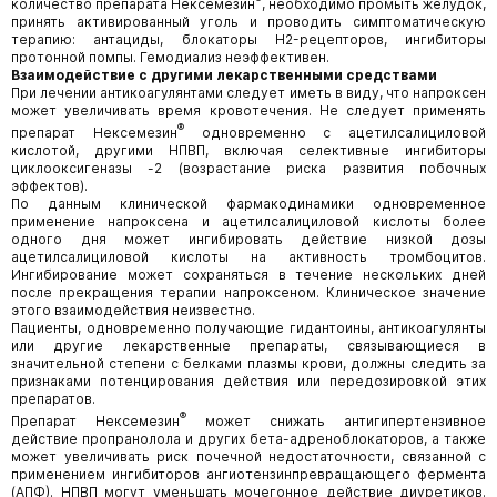
количество препарата Нексемезин
, необходимо промыть желудок,
принять активированный уголь и проводить симптоматическую
терапию: антациды, блокаторы H2-рецепторов, ингибиторы
протонной помпы. Гемодиализ неэффективен.
Взаимодействие с другими лекарственными средствами
При лечении антикоагулянтами следует иметь в виду, что напроксен
может увеличивать время кровотечения. Не следует применять
®
препарат Нексемезин
одновременно с ацетилсалициловой
кислотой, другими НПВП, включая селективные ингибиторы
циклооксигеназы -2 (возрастание риска развития побочных
эффектов).
По данным клинической фармакодинамики одновременное
применение напроксена и ацетилсалициловой кислоты более
одного дня может ингибировать действие низкой дозы
ацетилсалициловой кислоты на активность тромбоцитов.
Ингибирование может сохраняться в течение нескольких дней
после прекращения терапии напроксеном. Клиническое значение
этого взаимодействия неизвестно.
Пациенты, одновременно получающие гидантоины, антикоагулянты
или другие лекарственные препараты, связывающиеся в
значительной степени с белками плазмы крови, должны следить за
признаками потенцирования действия или передозировкой этих
препаратов.
®
Препарат Нексемезин
может снижать антигипертензивное
действие пропранолола и других бета-адреноблокаторов, а также
может увеличивать риск почечной недостаточности, связанной с
применением ингибиторов ангиотензинпревращающего фермента
(АПФ). НПВП могут уменьшать мочегонное действие диуретиков.