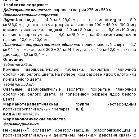
1 таблетка содержит:
Действующее вещество:
напроксен натрия 275 мг/ 550 мг;
Вспомогательные вещества:
Ядро:
Коповидон – 14,0 мг/ 28,0 мг; лактозы моногидрат – 18,0
мг/36,0 мг; целлюлоза микрокристаллическая 200 – 45,0 мг/90,0 мг;
кремния диоксид коллоидный – 4,0 мг/ 8,0 мг; тальк – 5,0 мг/10,0 мг;
натрия стеарилфумарат – 4,0 мг/8,0 мг; карбоксиметилкрахмал
натрия – 10,0 мг/20,0 мг.
Пленочная водорастворимая оболочка:
поливиниловый спирт – 5,7
мг/11,4 мг; макрогол 6000 – 2,1 мг/4,2 мг; тальк – 1,0 мг/ 2,0 мг; титана
диоксид – 1,2 мг/2,4 мг.
Описание
Таблетки 275 мг.
Круглые двояковыпуклые таблетки, покрытые пленочной
оболочкой, белого цвета. На поперечном разрезе ядро белого или
почти белого цвета.
Таблетки 550 мг.
Овальные двояковыпуклые таблетки, покрытые пленочной
оболочкой, белого цвета. На поперечном разрезе ядро белого
цвета.
Фармакотерапевтическая группа
: нестероидный
противовоспалительный препарат (НПВП).
Код АТХ:
М01АЕ02
Фармакологические свойства
Фармакодинамика
®
Нексемезин
обладает обезболивающим, жаропонижающим и
противовоспалительным действием. Механизм действия связан с