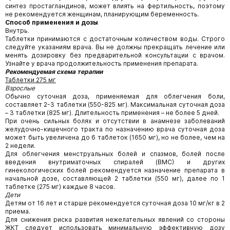
синтез простагландинов, может влиять на фертильность, поэтому
не рекомендуется женщинам, планирующим беременность.
Способ применения и дозы
Внутрь.
Таблетки принимаются с достаточным количеством воды. Строго
следуйте указаниям врача. Вы не должны прекращать лечение или
менять дозировку без предварительной консультации с врачом.
Узнайте у врача продолжительность применения препарата.
Рекомендуемая схема терапии
Таблетки 275 мг
Взрослые
Обычно суточная доза, применяемая для облегчения боли,
составляет 2-3 таблетки (550-825 мг). Максимальная суточная доза
– 3 таблетки (825 мг). Длительность применения – не более 5 дней.
При очень сильных болях и отсутствии в анамнезе заболеваний
желудочно-кишечного тракта по назначению врача суточная доза
может быть увеличена до 6 таблеток (1650 мг), но не более, чем на
2 недели.
Для облегчения менструальных болей и спазмов, болей после
введения внутриматочных спиралей (ВМС) и других
гинекологических болей рекомендуется назначение препарата в
начальной дозе, составляющей 2 таблетки (550 мг), далее по 1
таблетке (275 мг) каждые 8 часов.
Дети
Детям от 16 лет и старше рекомендуется суточная доза 10 мг/кг в 2
приема.
Для снижения риска развития нежелательных явлений со стороны
ЖКТ следует использовать минимальную эффективную дозу