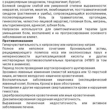
с радикулярным синдромом, тендовагинит, бурсит).
Болевой синдром слабой или умеренной степени выраженности:
невралгия, оссалгия, миалгия, люмбоишиалгия, посттравматический
синдром (растяжения и ушибы), сопровождающийся воспалением,
послеоперационная боль (в травматологии, ортопедии,
гинекологии, челюстно-лицевой хирургии), головная боль, мигрень,
альгодисменорея, аднексит, зубная боль.
Напроксен используется для симптоматической терапии (для
уменьшения боли, воспаления) и на прогрессирование основного
заболевания не влияет.
Противопоказания
Гиперчувствительность к напроксену или напроксену натрия.
Полное или неполное сочетание бронхиальной астмы,
рецидивирующего полипоза носа или околоносовых пазух и
непереносимости ацетилсалициловой кислоты и других
нестероидных противовоспалительных препаратов (НПВП) (в том
числе в анамнезе).
Период после проведения аортокоронарного шунтирования.
Эрозивно-язвенные изменения слизистой желудка или 12-перстной
кишки, активное желудочно-кишечное кровотечение.
Воспалительные заболевания кишечника (неспецифический
язвенный колит, болезнь Крона) в фазе обострения.
Гемофилия и другие нарушения свертываемости крови и нарушения
гемостаза.
Цереброваскулярное кровотечение или иные кровотечения.
Декомпенсированная сердечная недостаточность.
Выраженная печеночная недостаточность или активное
заболевание печени.