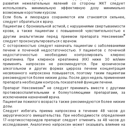
развития нежелательных явлений со стороны ЖКТ следует
использовать минимальную эффективную дозу минимально
возможным коротким курсом.
Если боль и лихорадка сохраняются или становятся сильнее,
следует обратиться к врачу.
Пациентам с бронхиальной астмой, с нарушениями свертываемости
крови, а также пациентам с повышенной чувствительностью к
®
другим анальгетикам перед приемом препарата Нексемезин
следует проконсультироваться с врачом.
С осторожностью следует назначать пациентам с заболеваниями
печени и почечной недостаточностью. У пациентов с почечной
недостаточностью необходимо контролировать клиренс
креатинина. При клиренсе креатинина (КК) ниже 30 мл/мин
применять напроксен не рекомендуется. При хроническом
алкогольном и других формах цирроза печени концентрация
несвязанного напроксена повышается, поэтому таким пациентам
рекомендуются более низкие дозы. После двух недель применения
препарата необходим контроль показателей функции печени.
®
Препарат Нексемезин
не следует принимать вместе с другими
противовоспалительными и болеутоляющими препаратами, за
исключением назначений врача.
Пациентам пожилого возраста также рекомендуются более низкие
дозы.
Следует избегать приема напроксена в течение 48 часов до
хирургического вмешательства. При необходимости определения
17-кортикостероидов препарат следует отменить за 48 часов до
исследования. Аналогично напроксен может оказывать влияние на