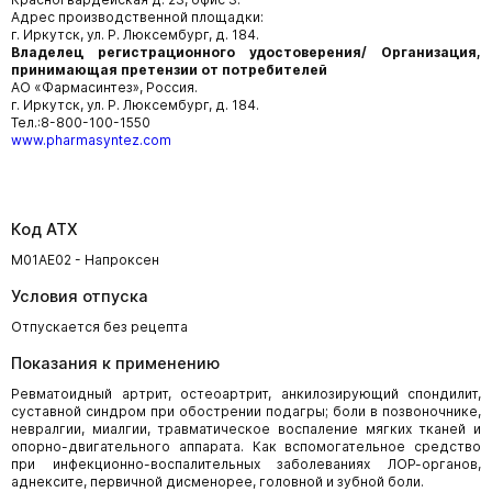
Адрес производственной площадки:
г. Иркутск, ул. Р. Люксембург, д. 184.
Владелец регистрационного удостоверения/ Организация,
принимающая претензии от потребителей
АО «Фармасинтез», Россия.
г. Иркутск, ул. Р. Люксембург, д. 184.
Тел.:8-800-100-1550
www.pharmasyntez.com
Код АТХ
M01AE02 - Напроксен
Условия отпуска
Отпускается без рецепта
Показания к применению
Ревматоидный артрит, остеоартрит, анкилозирующий спондилит,
суставной синдром при обострении подагры; боли в позвоночнике,
невралгии, миалгии, травматическое воспаление мягких тканей и
опорно-двигательного аппарата. Как вспомогательное средство
при инфекционно-воспалительных заболеваниях ЛОР-органов,
аднексите, первичной дисменорее, головной и зубной боли.