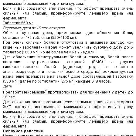
минимально возможным коротким курсом.
Если у Вас создается впечатление, что эффект препарата очень
сильный или слабый, проинформируйте лечащего врача или
фармацевта.
Таблетки 550 мг
Взрослые
,
дети от 16 лет и старше
Обычно суточная доза, применяемая для облегчения боли,
составляет 1-2 таблетки (550-1100 мг).
При очень сильных болях и отсутствии в анамнезе желудочно-
кишечных заболеваний врач может увеличить суточную дозу до 3
таблеток (1650 мг), но не более чем на 2 недели.
Для облегчения менструальных болей и спазмов, болей после
введения внутриматочных спиралей (ВМС) и других
гинекологических болей (аднексит, роды в качестве
анальгезирующего и токолитического средства) рекомендуется
назначение препарата в начальной дозе, составляющей 1 таблетку
(550 мг), далее по
½
таблетки (275 мг) каждые 6-8 часов.
Дети
®
Препарат Нексемезин
противопоказан для применения у детей до
16 лет.
Для снижения риска развития нежелательных явлений со стороны
ЖКТ следует использовать минимальную эффективную дозу
минимально возможным коротким курсом.
Если у Вас создается впечатление, что эффект препарата очень
сильный или слабый, проинформируйте лечащего врача или
фармацевта.
Побочное действие
Нежелательные эффекты, которые могут развиваться во время