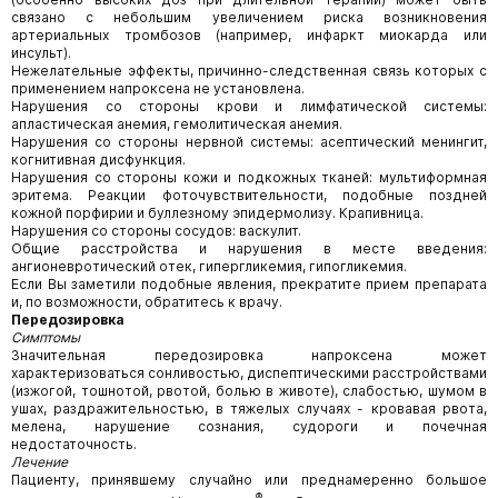
связано с небольшим увеличением риска возникновения
артериальных тромбозов (например, инфаркт миокарда или
инсульт).
Нежелательные эффекты, причинно-следственная связь которых с
применением напроксена не установлена.
Нарушения со стороны крови и лимфатической системы:
апластическая анемия, гемолитическая анемия.
Нарушения со стороны нервной системы: асептический менингит,
когнитивная дисфункция.
Нарушения со стороны кожи и подкожных тканей: мультиформная
эритема. Реакции фоточувствительности, подобные поздней
кожной порфирии и буллезному эпидермолизу. Крапивница.
Нарушения со стороны сосудов: васкулит.
Общие расстройства и нарушения в месте введения:
ангионевротический отек, гипергликемия, гипогликемия.
Если Вы заметили подобные явления, прекратите прием препарата
и, по возможности, обратитесь к врачу.
Передозировка
Симптомы
Значительная передозировка напроксена может
характеризоваться сонливостью, диспептическими расстройствами
(изжогой, тошнотой, рвотой, болью в животе), слабостью, шумом в
ушах, раздражительностью, в тяжелых случаях - кровавая рвота,
мелена, нарушение сознания, судороги и почечная
недостаточность.
Лечение
Пациенту, принявшему случайно или преднамеренно большое
®