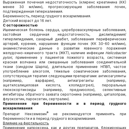
Выраженная почечная недостаточность (клиренс креатинина (КК)
менее 30 мл/мин), прогрессирующие заболевания почек,
подтвержденная гиперкалиемия.
Беременность, период грудного вскармливания.
Детский возраст до 16 лет.
С осторожностью
Ишемическая болезнь сердца, цереброваскулярные заболевания,
застойная сердечная недостаточность, дислипидемия/
гиперлипидемия, сахарный диабет, заболевания периферических
артерий, курение, нарушение функции почек (КК 30-60 мл/мин),
анамнестические данные о развитии язвенного поражения
желудочно-кишечного тракта (ЖКТ), наличие инфекции
Helicobacter
pylori
, применение у пациентов пожилого возраста, системная
красная волчанка или смешанные заболевания соединительной
ткани (синдром Шарпа), длительное применение НПВП, частое
употребление алкоголя, тяжелые соматические заболевания,
сопутствующая терапия следующими препаратами: антикоагулянты
(например, варфарин), антиагреганты (например,
ацетилсалициловая кислота, клопидогрел), пероральные
глюкокортикоиды (например, преднизолон), селективные
ингибиторы обратного захвата серотонина (например, циталопрам,
флуоксетин, пароксетин, сертралин).
Применение при беременности и в период грудного
вскармливания
®
Препарат Нексемезин
не рекомендуется применять при
беременности и в период грудного вскармливания.
Влияние на фертильность
Применение напроксена, как и других препаратов, блокирующих