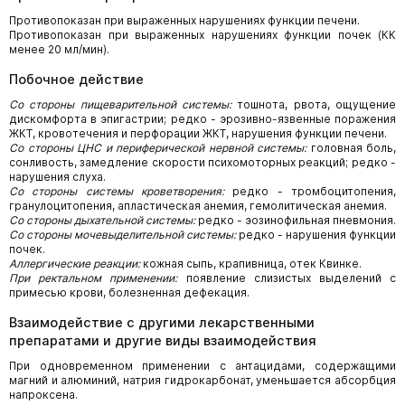
Противопоказан при выраженных нарушениях функции печени.
Противопоказан при выраженных нарушениях функции почек (КК
менее 20 мл/мин).
Побочное действие
Со стороны пищеварительной системы:
тошнота, рвота, ощущение
дискомфорта в эпигастрии; редко - эрозивно-язвенные поражения
ЖКТ, кровотечения и перфорации ЖКТ, нарушения функции печени.
Со стороны ЦНС и периферической нервной системы:
головная боль,
сонливость, замедление скорости психомоторных реакций; редко -
нарушения слуха.
Со стороны системы кроветворения:
редко - тромбоцитопения,
гранулоцитопения, апластическая анемия, гемолитическая анемия.
Со стороны дыхательной системы:
редко - эозинофильная пневмония.
Со стороны мочевыделительной системы:
редко - нарушения функции
почек.
Аллергические реакции:
кожная сыпь, крапивница, отек Квинке.
При ректальном применении:
появление слизистых выделений с
примесью крови, болезненная дефекация.
Взаимодействие с другими лекарственными
препаратами и другие виды взаимодействия
При одновременном применении с антацидами, содержащими
магний и алюминий, натрия гидрокарбонат, уменьшается абсорбция
напроксена.