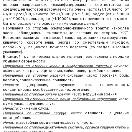
лечения напроксеном, классифицированы в соответствии со
следующей частотой встречаемости: очень часто (≥1/10), часто (от
≥1/100 до˂1/10), нечасто (от ≥1/1000 до ˂1/100), редко (от ≥1/10000
до ˂1/1000), очень редко (˂1/10000), частота неизвестна (не может
быть определена на основании имеющихся данных).
Нарушения со стороны желудочно-кишечного тракта: наиболее
часто наблюдались нежелательные явления со стороны ЖКТ.
Возможно развитие пептической язвы, перфорации или желудочно-
кишечного кровотечения, иногда со смертельным исходом,
особенно у пациентов пожилого возраста (см.раздел «Особые
указания»).
В каждой группе нежелательные явления перечислены в порядке
убывания серьезности.
Нарушения со стороны крови и лимфатической системы:
нечасто:
эозинофилия, гранулоцитопения, лейкопения, тромбоцитопения.
Нарушения со стороны нервной системы
:
часто
: головная боль,
вертиго, головокружение, сонливость.
Нечасто:
депрессия, нарушения сна, невозможность
концентрироваться, бессонница, недомогание.
Нарушения со стороны органа зрения:
часто:
нарушение зрения.
Нарушения со стороны органа слуха, лабиринтные нарушения:
часто:
шум в ушах, нарушение слуха.
Нечасто:
снижение слуха.
Нарушения со стороны сердца:
часто:
отечность, ощущение
сердцебиения.
Нечасто:
застойная сердечная недостаточность.
Нарушения со стороны дыхательной системы, органов грудной клетки и
средостения:
часто:
одышка.