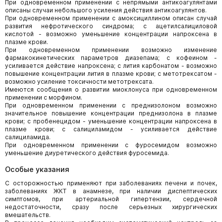
При одновременном применении с непрямыми антикоагулянтами
описаны случаи небольшого усиления действия антикоагулянтов.
При одновременном применении с амоксициллином описан случай
развития нефротического синдрома; с ацетилсалициловой
кислотой - возможно уменьшение концентрации напроксена в
плазме крови.
При одновременном применении возможно изменение
фармакокинетических параметров диазепама; с кофеином -
усиливается действие напроксена; с лития карбонатом - возможно
повышение концентрации лития в плазме крови; с метотрексатом -
возможно усиление токсичности метотрексата.
Имеются сообщения о развитии миоклонуса при одновременном
применении с морфином.
При одновременном применении с преднизолоном возможно
значительное повышение концентрации преднизолона в плазме
крови; с пробенецидом - уменьшение концентрации напроксена в
плазме крови; с салициламидом - усиливается действие
салициламида.
При одновременном применении с фуросемидом возможно
уменьшение диуретического действия фуросемида.
Особые указания
С осторожностью применяют при заболеваниях печени и почек,
заболеваниях ЖКТ в анамнезе, при наличии диспептических
симптомов, при артериальной гипертензии, сердечной
недостаточности, сразу после серьезных хирургических
вмешательств.