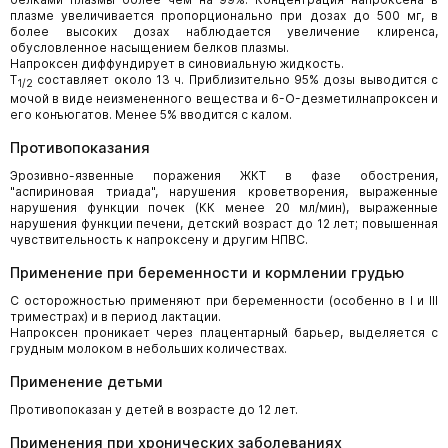
плазме увеличивается пропорционально при дозах до 500 мг, в
более высоких дозах наблюдается увеличение клиренса,
обусловленное насыщением белков плазмы.
Напроксен диффундирует в синовиальную жидкость.
T
составляет около 13 ч. Приблизительно 95% дозы выводится с
1/2
мочой в виде неизмененного вещества и 6-O-дезметилнапроксен и
его конъюгатов. Менее 5% вводится с калом.
Противопоказания
Эрозивно-язвенные поражения ЖКТ в фазе обострения,
"аспириновая триада", нарушения кроветворения, выраженные
нарушения функции почек (КК менее 20 мл/мин), выраженные
нарушения функции печени, детский возраст до 12 лет; повышенная
чувствительность к напроксену и другим НПВС.
Применение при беременности и кормлении грудью
С осторожностью применяют при беременности (особенно в I и III
триместрах) и в период лактации.
Напроксен проникает через плацентарный барьер, выделяется с
грудным молоком в небольших количествах.
Применение детьми
Противопоказан у детей в возрасте до 12 лет.
Применения при хронических заболеваниях