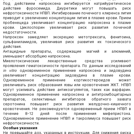
Под действием напроксена ингибируется натрийуретическое
действие фуросемида. Диуретики могут повышать риск
нефротоксичности НПВП. Ингибирование почечного клиренса лития
приводит к увеличению концентрации лития в плазме крови. Прием
пробенецида увеличивает концентрацию напроксена в плазме
крови. Циклоспорин увеличивает риск развития почечной
недостаточности.
Напроксен замедляет экскрецию метотрексата, фенитоина,
сульфаниламидов, увеличивая риск развития их токсического
действия.
Антацидные препараты, содержащие магний и алюминий,
уменьшают абсорбцию напроксена.
Миелотоксические лекарственные средства усиливают
проявления гематоксичности препарата. По данным исследований
in
vitro
одновременное применение напроксена и зидовудина
увеличивает концентрацию зидовудина в плазме крови.
Одновременное применение кортикостероидов может
увеличивать риск образования язвы или кровотечения ЖКТ. НПВП
могут усиливать действие антикоагулянтов, таких как варфарин.
Одновременное применение напроксена и антитромбоцитарных
препаратов, селективных ингибиторов обратного захвата
серотонина повышает риск развития желудочно-кишечного
кровотечения. Не рекомендуется одновременный прием НПВП в
течение 8-12 дней после применения мифепристона.
Одновременное применение НПВП и такролимуса повышает риск
нефротоксичности.
Особые указани
я
Не превышайте доз, указанных в инструкции. Для снижения риска