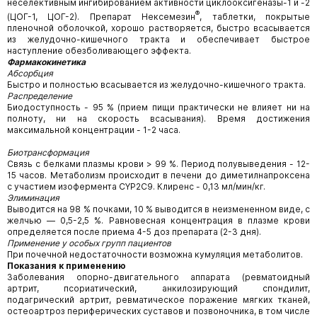
неселективным ингибированием активности циклооксигеназы-1 и -2
®
(ЦОГ-1, ЦОГ-2). Препарат Нексемезин
, таблетки, покрытые
пленочной оболочкой, хорошо растворяется, быстро всасывается
из желудочно-кишечного тракта и обеспечивает быстрое
наступление обезболивающего эффекта.
Фармакокинетика
Абсорбция
Быстро и полностью всасывается из желудочно-кишечного тракта.
Распределение
Биодоступность - 95 % (прием пищи практически не влияет ни на
полноту, ни на скорость всасывания). Время достижения
максимальной концентрации - 1-2 часа.
Биотрансформация
Связь с белками плазмы крови > 99 %. Период полувыведения - 12-
15 часов. Метаболизм происходит в печени до диметилнапроксена
с участием изофермента CYP2C9. Клиренс - 0,13 мл/мин/кг.
Элиминация
Выводится на 98 % почками, 10 % выводится в неизмененном виде, с
желчью — 0,5-2,5 %. Равновесная концентрация в плазме крови
определяется после приема 4-5 доз препарата (2-3 дня).
Применение у особых групп пациентов
При почечной недостаточности возможна кумуляция метаболитов.
Показания к применению
Заболевания опорно-двигательного аппарата (ревматоидный
артрит, псориатический, анкилозирующий спондилит,
подагрический артрит, ревматическое поражение мягких тканей,
остеоартроз периферических суставов и позвоночника, в том числе