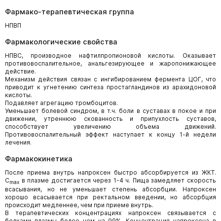
Фармако-терапевтическая группа
НПВП
Фармакологические свойства
НПВС, производное нафтилпропионовой кислоты. Оказывает
противовоспалительное, анальгезирующее и жаропонижающее
действие.
Механизм действия связан с ингибированием фермента ЦОГ, что
приводит к угнетению синтеза простагландинов из арахидоновой
кислоты.
Подавляет агрегацию тромбоцитов.
Уменьшает болевой синдром, в т.ч. боли в суставах в покое и при
движении, утреннюю скованность и припухлость суставов,
способствует увеличению объема движений.
Противовоспалительный эффект наступает к концу 1-й недели
лечения.
Фармакокинетика
После приема внутрь напроксен быстро абсорбируется из ЖКТ.
C
в плазме достигается через 1-4 ч. Пища замедляет скорость
max
всасывания, но не уменьшает степень абсорбции. Напроксен
хорошо всасывается при ректальном введении, но абсорбция
происходит медленнее, чем при приеме внутрь.
В терапевтических концентрациях напроксен связывается с
белками плазмы более чем на 99%. Концентрация напроксена в