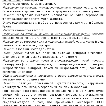
Нечасто:
эозинофильные пневмонии.
Нарушения со стороны желудочно-кишечного тракта
:
часто:
запор,
боль в животе, диспепсия, тошнота, диарея, стоматит, метеоризм.
Нечасто:
желудочно-кишечное кровотечение и/или перфорация
желудка, кровавая рвота, мелена, рвота.
Очень редко:
рецидив или обострение язвенного колита или болезни
Крона.
Частота неизвестна:
гастрит.
Нарушения со стороны печени и желчевыводящих путей:
нечасто:
повышение активности «печеночных» ферментов, желтуха.
Нарушения со стороны кожи и подкожных тканей:
часто:
кожный зуд,
кожная сыпь, экхимозы, пурпура.
Нечасто:
алопеция, фотодерматозы.
Очень редко:
буллезные реакции, включая синдром Стивенса-
Джонсона и токсический эпидермальный некролиз.
Нарушения со стороны почек и мочевыводящих путей:
нечасто:
гломерулонефрит, гематурия, интерстициальный нефрит,
нефротический синдром, почечная недостаточность, почечный
папиллярный некроз.
Общие расстройства и нарушения в месте введения:
часто:
жажда,
повышенное потоотделение.
Нечасто:
реакции повышенной чувствительности, нарушения
менструального цикла, гипертермия (озноб и лихорадка).
При терапии НПВП сообщалось о появлении отеков и симптомов
сердечной недостаточности, повышении артериального давления.
Клинические исследования и эпидемиологические данные
свидетельствуют о том, что применение некоторых НПВП
(особенно высоких доз при длительной терапии) может быть