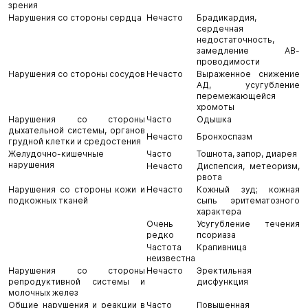
зрения
Нарушения со стороны сердца
Нечасто
Брадикардия,
сердечная
недостаточность,
замедление АВ-
проводимости
Нарушения со стороны сосудов
Нечасто
Выраженное снижение
АД, усугубление
перемежающейся
хромоты
Нарушения со стороны
Часто
Одышка
дыхательной системы, органов
Нечасто
Бронхоспазм
грудной клетки и средостения
Желудочно-кишечные
Часто
Тошнота, запор, диарея
нарушения
Нечасто
Диспепсия, метеоризм,
рвота
Нарушения со стороны кожи и
Нечасто
Кожный зуд; кожная
подкожных тканей
сыпь эритематозного
характера
Очень
Усугубление течения
редко
псориаза
Частота
Крапивница
неизвестна
Нарушения со стороны
Нечасто
Эректильная
репродуктивной системы и
дисфункция
молочных желез
Общие нарушения и реакции в
Часто
Повышенная