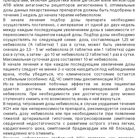
препаратами, включая диуретики и/или дигоксин и/или ингибиторы
АПФ и/или антагонисты рецепторов ангиотензина II, оптимальные
дозы данных лекарственных препаратов должны быть подобраны в
течение 2 недель до начала терапии небивололом.
В начале лечения подбор дозы препарата необходимо
осуществлять постепенно, с интервалом от одной до двух недель
между каждым последующим увеличением дозы в зависимости от
переносимости пациентом каждой дозы. Подбор дозы необходимо
осуществлять по следующей схеме: доза, составляющая 1,25 мг
небиволола ('А таблетки) 1 раз в сутки, может быть увеличена
сначала до 2,5 - 5 мг небиволола (А таблетки или 1 таблетка) один
раз в сутки, а затем - до 10 мг небиволола (2 таблетки) 1 раз в сутки.
Максимальная суточная доза составляет 10 мг небиволола.
В начале лечения и при каждом последующем увеличении дозы
пациенту следует не менее 2-х часов находиться под наблюдением
врача, чтобы убедиться, что клиническое состояние остается
стабильным (особенно: АД, ЧС симптомы декомпенсации ХСН).
Из-за возникновения побочных эффектов не всем пациентам
удается достичь максимальной рекомендованной дозы
небиволола. При необходимости уже достигнутую дозу можно
ступенчато снизить и по возможности, вновь к ней вернуться.
В период титрования дозы небиволола, в случае ухудшения течения
ХСН или при непереносимости препарата, рекомендуется сначала
снизить дозу небиволола или при необходимости (при появлении
тяжелой артериальной гипотонии, прогрессировании симптомов
сердечной недостаточности с развитием острого отека легких,
кардиогенного шока, симптомной брадикардии или АВ блокады),
немедленно его отменить.