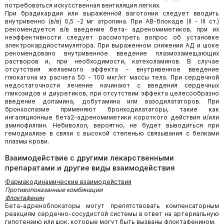
потребоваться искусственная вентиляция легких.
При брадикардии или выраженной ваготонии следует вводить
внутривенно (в/в) 0,5 -2 мг атропина. При АВ-блокаде (II - III ст.)
рекомендуется в/в введение бета- адреномиметиков, при их
неэффективности следует рассмотреть вопрос об установке
электрокардиостимулятора. При выраженном снижении АД и шоке
рекомендовано внутривенное введение плазмозамещающих
растворов и, при необходимости, катехоламинов. В случае
отсутствия желаемого эффекта - внутривенное введение
глюкагона из расчета 50 - 100 мкг/кг массы тела. При сердечной
недостаточности лечение начинают с введения сердечных
гликозидов и диуретиков, при отсутствии эффекта целесообразно
введение допамина, добутамина или вазодилататоров. При
бронхоспазме применяют бронходилататоры, такие как
ингаляционные бета2-адреномиметики короткого действия и/или
аминофиллин. Небиволол, вероятно, не будет выводиться при
гемодиализе в связи с высокой степенью связывания с белками
плазмы крови.
Взаимодействие с другими лекарственными
препаратами и другие виды взаимодействия
Фармакодинамические взаимодействия
Противопоказанные комбинации
Флоктафенин
Бета-адреноблокаторы могут препятствовать компенсаторным
реакциям сердечно-сосудистой системы в ответ на артериальную
гипотензию или шок, которые могут быть вызваны флоктафенином.