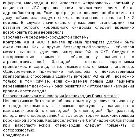
инфаркта миокарда и возникновение желудочковых аритмий у
пациентов с ИБС при внезапном прекращении приема бета-
адреноблокаторов. Если прекращение лечения необходимо, то
дозу небиволола следует снижать постепенно в течение 1 - 2
недель. В случае значительного утяжеления стенокардии или
развития острого коронарного синдрома следует временно
возобновить прием небиволола.
Заболевания сердечно-сосудистой системы
Контроль АД и ЧСС в начале приема препарата должен быть
ежедневным. Как и другие бета-адреноблокаторы, небиволол
может вызывать удлинение интервала PQ на ЭКГ. Следует с
осторожностью применять небиволол у пациентов с
атриовентрикулярной блокадой I степени, нарушениями
проводимости сердца, синкопальными состояниями в анамнезе.
Одновременное применение небиволола с лекарственными
препаратами, способными удлинять интервал PQ на ЭКГ, возможно
только в том случае, если ожидаемая польза для пациента
перевешивает возможный риск развития или утяжеления нарушений
проводимости сердца.
Вазоспастическая стенокардия (стенокардия Принцметала)
Неселективные бета-адреноблокаторы могут увеличивать частоту
и продолжительность ангинозных приступов у пациентов с
вазоспастической стенокардией (стенокардией Принцметала),
вследствие опосредованной альфа рецепторами вазоконстрикции
коронарной артерии. Кардиоселективные бета1-адреноблокаторы
при вазоспастической стенокардии следует применять с
осторожностью.
Брадикардия