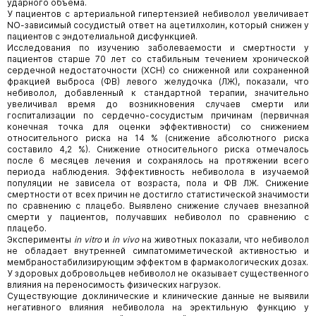
ударного объема.
У пациентов с артериальной гипертензией небиволол увеличивает
NО-зависимый сосудистый ответ на ацетилхолин, который снижен у
пациентов с эндотелиальной дисфункцией.
Исследования по изучению заболеваемости и смертности у
пациентов старше 70 лет со стабильным течением хронической
сердечной недостаточности (ХСН) со сниженной или сохраненной
фракцией выброса (ФВ) левого желудочка (ЛЖ), показали, что
небиволол, добавленный к стандартной терапии, значительно
увеличивал время до возникновения случаев смерти или
госпитализации по сердечно-сосудистым причинам (первичная
конечная точка для оценки эффективности) со снижением
относительного риска на 14 % (снижение абсолютного риска
составило 4,2 %). Снижение относительного риска отмечалось
после 6 месяцев лечения и сохранялось на протяжении всего
периода наблюдения. Эффективность небиволола в изучаемой
популяции не зависела от возраста, пола и ФВ ЛЖ. Снижение
смертности от всех причин не достигло статистической значимости
по сравнению с плацебо. Выявлено снижение случаев внезапной
смерти у пациентов, получавших небиволол по сравнению с
плацебо.
Эксперименты
in
vitro
и
in
vivo
на животных показали, что небиволол
не обладает внутренней симпатомиметической активностью и
мембраностабилизирующим эффектом в фармакологических дозах.
У здоровых добровольцев небиволол не оказывает существенного
влияния на переносимость физических нагрузок.
Существующие доклинические и клинические данные не выявили
негативного влияния небиволола на эректильную функцию у