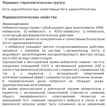
Фармако-терапевтическая группа
Бета-адреноблокаторы; селективные бета-адреноблокаторы
Фармакологические свойства
Фармакодинамика
Небиволол представляет собой рацемат, двух энантиомеров: SRRR-
небиволола (D-небиволол) и RSSS-небиволол (L-небиволол),
сочетающий два фармакологических действия:
- D-небиволол является конкурентным и селективным блокатором
бета1-адренорецепторов;
- L-небиволол оказывает мягкое сосудорасширяющее действие,
связанное с влиянием на систему L-аргинин/оксид азота, и
модулирует высвобождение вазодилатирующего фактора оксида
азота (NO) из эндотелия сосудов.
Однократный и многократный прием небиволола снижает частоту
сердечных сокращений (ЧСС) и артериальное давление (АД) в
покое и при физической нагрузке как у пациентов с нормальным АД,
так и у пациентов с артериальной гипертензией.
Антигипертензивный эффект сохраняется при длительном лечении.
В терапевтических дозах небиволол не обладает альфа-
адренергическим антагонизмом.
Во время краткосрочной и длительной терапии небивололом у
пациентов с артериальной гипертензией отмечается снижение
общего периферического сопротивления. Несмотря на
уменьшение ЧСС, снижение сердечного выброса в покое и при
физической нагрузке может быть ограничено из-за увеличения