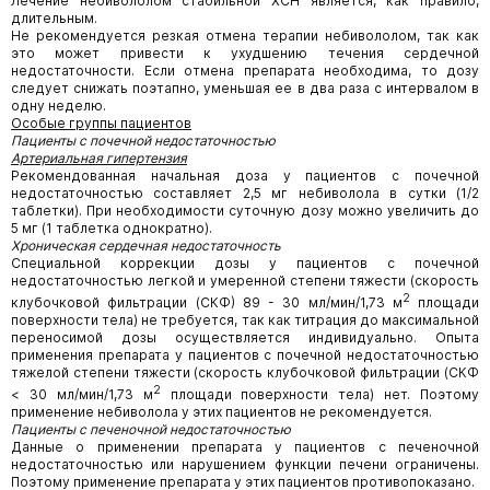
Лечение небивололом стабильной ХСН является, как правило,
длительным.
Не рекомендуется резкая отмена терапии небивололом, так как
это может привести к ухудшению течения сердечной
недостаточности. Если отмена препарата необходима, то дозу
следует снижать поэтапно, уменьшая ее в два раза с интервалом в
одну неделю.
Особые группы пациентов
Пациенты с почечной недостаточностью
Артериальная гипертензия
Рекомендованная начальная доза у пациентов с почечной
недостаточностью составляет 2,5 мг небиволола в сутки (1/2
таблетки). При необходимости суточную дозу можно увеличить до
5 мг (1 таблетка однократно).
Хроническая сердечная недостаточность
Специальной коррекции дозы у пациентов с почечной
недостаточностью легкой и умеренной степени тяжести (скорость
2
клубочковой фильтрации (СКФ) 89 - 30 мл/мин/1,73 м
площади
поверхности тела) не требуется, так как титрация до максимальной
переносимой дозы осуществляется индивидуально. Опыта
применения препарата у пациентов с почечной недостаточностью
тяжелой степени тяжести (скорость клубочковой фильтрации (СКФ
2
< 30 мл/мин/1,73 м
площади поверхности тела) нет. Поэтому
применение небиволола у этих пациентов не рекомендуется.
Пациенты с печеночной недостаточностью
Данные о применении препарата у пациентов с печеночной
недостаточностью или нарушением функции печени ограничены.
Поэтому применение препарата у этих пациентов противопоказано.