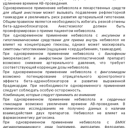
удлинение времени АВ-проведения.
Одновременное применение небиволола и лекарственных
средств
для общей анестезии
может вызывать подавление рефлекторной
тахикардии и увеличивать риск развития артериальной гипотензии.
Общим правилом является необходимость избегать резкой отмены
бета-адреноблокаторов. Анестезиолог должен быть
проинформирован о приеме пациентом небиволола.
При одновременном применении небиволола с
инсулином
и
гипогликемическими средствами для приема внутрь
небиволол не
влияет на концентрацию глюкозы, однако может маскировать
симптомы гипогликемии (ощущение «сердцебиения», тахикардия).
При одновременном применении небиволола с
баклофеном
(миорелаксант) и
амифостином
(антинеопластический препарат)
возможно снижение артериального давления, что требует
соответствующей коррекции дозы небиволола.
При одновременном применении небиволола с
финголимодом
возможно потенцирование отрицательного хронотропного
эффекта бета-адреноблокаторов и развитие выраженной
брадикардии. При необходимости одновременного применения
следует соблюдать особую осторожность.
Комбинации, которые следует принимать во внимание
При одновременном применении небиволола и
сердечных
гликозидов
возможно увеличение времени АВ-проведения. В
клинических исследованиях не получено данных о наличии
взаимодействия двух препаратов. Небиволол не влияет на
фармакокинетику дигоксина.
При одновременном применении небиволола с
БМКК
дигидропиридинового ряда
(например, амлодипин. фелодипин,