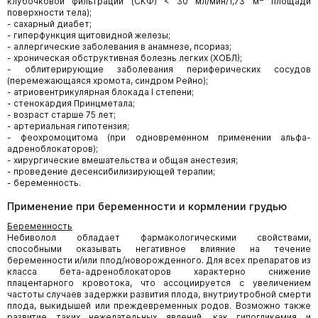
клубочковой фильтрации (СКФ) < 30 мл/мин/1,73 м
площади
поверхности тела);
- сахарный диабет;
- гиперфункция щитовидной железы;
- аллергические заболевания в анамнезе, псориаз;
- хроническая обструктивная болезнь легких (ХОБЛ);
- облитерирующие заболевания периферических сосудов
(перемежающаяся хромота, синдром Рейно);
- атриовентрикулярная блокада I степени;
- стенокардия Принцметала;
- возраст старше 75 лет;
- артериальная гипотензия;
- феохромоцитома (при одновременном применении альфа-
адреноблокаторов);
- хирургические вмешательства и общая анестезия;
- проведение десенсибилизирующей терапии;
- беременность.
Применение при беременности и кормлении грудью
Беременность
Небиволол обладает фармакологическими свойствами,
способными оказывать негативное влияние на течение
беременности и/или плод/новорожденного. Для всех препаратов из
класса бета-адреноблокаторов характерно снижение
плацентарного кровотока, что ассоциируется с увеличением
частоты случаев задержки развития плода, внутриутробной смерти
плода, выкидышей или преждевременных родов. Возможно также
развитие таких нежелательных явлений, как гипогликемия и