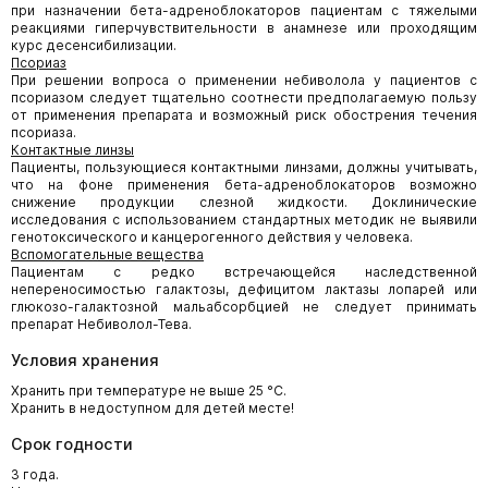
при назначении бета-адреноблокаторов пациентам с тяжелыми
реакциями гиперчувствительности в анамнезе или проходящим
курс десенсибилизации.
Псориаз
При решении вопроса о применении небиволола у пациентов с
псориазом следует тщательно соотнести предполагаемую пользу
от применения препарата и возможный риск обострения течения
псориаза.
Контактные линзы
Пациенты, пользующиеся контактными линзами, должны учитывать,
что на фоне применения бета-адреноблокаторов возможно
снижение продукции слезной жидкости. Доклинические
исследования с использованием стандартных методик не выявили
генотоксического и канцерогенного действия у человека.
Вспомогательные вещества
Пациентам с редко встречающейся наследственной
непереносимостью галактозы, дефицитом лактазы лопарей или
глюкозо-галактозной мальабсорбцией не следует принимать
препарат Небиволол-Тева.
Условия хранения
Хранить при температуре не выше 25 °С.
Хранить в недоступном для детей месте!
Срок годности
3 года.