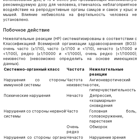
рекомендуемую дозу для человека, отмечалось неблагоприятное
воздействие на репродуктивные органы самцов и самок у крыс и
мышей. Влияние небиволола на фертильность человека не
установлено.
Побочное действие
Нежелательные реакции (НР) систематизированы в соответствии с
Классификацией Всемирной организации здравоохранения (ВОЗ):
очень часто (≥1/10), часто (≥1/100 и <1/10), нечасто (≥1/1000 и
<1/100), редко (≥1/10000 и <1/1000), очень редко (<1/10000);
неизвестно (невозможно определить на основе имеющихся
данных).
Системно-органный класс
Частота
Нежелательные
реакции
Нарушения со стороны
Частота
Ангионевротический
иммунной системы
неизвестна
отек,
гиперчувствительность
Психические нарушения
Нечасто
Депрессия,
«кошмарные»
сновидения
Нарушения со стороны нервной
Часто
Головная боль,
системы
головокружение,
парестезия
Очень
Обморок
редко
Нарушения со стороны органа
Нечасто
Нарушение зрения