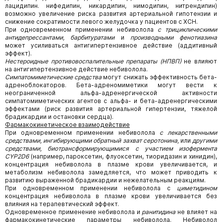
лацидипин. нифедипин, никардипин, нимодипин, нитрендипин)
возможно увеличение риска развития артериальной гипотензии и
снижение сократимости левого желудочка у пациентов с ХСН.
При одновременном применении небиволола
с трициклическими
антидепрессантами, барбитуратами
и
производными фенотиазина
может усиливаться антигипертензивное действие (аддитивный
эффект).
Нестероидные противовоспалительные препараты (НПВП)
не влияют
на антигипертензивное действие небиволола.
Симпатомиметические средства
могут снижать эффективность бета-
адреноблокаторов. Бета-адреномиметики могут вести к
неограниченной альфа-адренергической активности
симпатомиметических агентов с альфа- и бета-адренергическими
эффектами (риск развития артериальной гипертензии, тяжелой
брадикардии и остановки сердца).
Фармакокинетическое взаимодействие
При одновременном применении небиволола
с лекарственными
средствами, ингибирующими обратный захват серотонина,
или
другими
средствами,
биотрансформирующимися с участием изофермента
CYP
2
D
6
(например, пароксетин, флуоксетин, тиоридазин и хинидин),
концентрация небиволола в плазме крови увеличивается, и
метаболизм небиволола замедляется, что может приводить к
развитию выраженной брадикардии и нежелательным реакциям.
При одновременном применении небиволола с
циметидином
концентрация небиволола в плазме крови увеличивается без
влияния на терапевтический эффект.
Одновременное применение небиволола и
ранитидина
не влияет на
фармакокинетические параметры небиволола. Небиволол