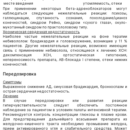
месте введения
утомляемость, отеки
При применении некоторых бета-адреноблокаторов могут
наблюдаться следующие нежелательные реакции: психозы,
галлюцинации, спутанность сознания, похолодание/цианоз
конечностей, синдром Рейно, синдром «сухого глаза», окуло-
мукотанный синдром по практололовому типу.
Хроническая сердечная недостаточность
Наиболее частые нежелательные реакции на фоне терапии
небивололом: брадикардия и головокружение, возникшие у 11 %
пациентов. Другие нежелательные реакции, возможно имеющие
связь с применением небиволола, относящиеся к лечению ХСН:
декомпенсация ХСН, ортостатическая гипотензия,
непереносимость препарата, АВ-блокада I степени, отеки нижних
конечностей.
Передозировка
Симптомы
Выраженное снижение АД, синусовая брадикардия, бронхоспазм и
острая сердечная недостаточность.
Лечение
В случае передозировки или развития реакции
гиперчувствительности следует обеспечить постоянное
наблюдение за пациентом в условиях палаты интенсивной терапии.
Рекомендуется контроль концентрации глюкозы в плазме крови.
Для предотвращения дальнейшего всасывания препарата из
желудочно-кишечного тракта необходимо промывание желудка,
прием активированного угля и слабительного средства. Может