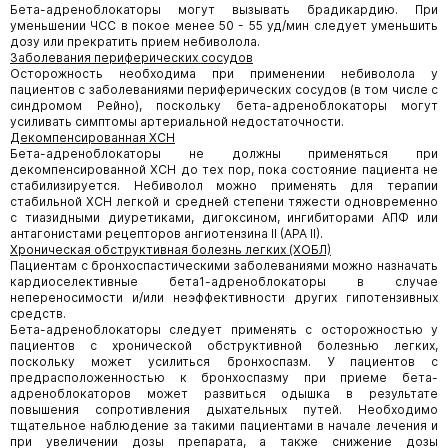
Бета-адреноблокаторы могут вызывать брадикардию. При
уменьшении ЧСС в покое менее 50 - 55 уд/мин следует уменьшить
дозу или прекратить прием небиволола.
Заболевания периферических сосудов
Осторожность необходима при применении небиволола у
пациентов с заболеваниями периферических сосудов (в том числе с
синдромом Рейно), поскольку бета-адреноблокаторы могут
усиливать симптомы артериальной недостаточности.
Декомпенсированная ХСН
Бета-адреноблокаторы не должны применяться при
декомпенсированной ХСН до тех пор, пока состояние пациента не
стабилизируется. Небиволол можно применять для терапии
стабильной ХСН легкой и средней степени тяжести одновременно
с тиазидными диуретиками, дигоксином, ингибиторами АПФ или
антагонистами рецепторов ангиотензина II (АРА II).
Хроническая обструктивная болезнь легких (ХОБЛ)
Пациентам с бронхоспастическими заболеваниями можно назначать
кардиоселективные бета1-адреноблокаторы в случае
непереносимости и/или неэффективности других гипотензивных
средств.
Бета-адреноблокаторы следует применять с осторожностью у
пациентов с хронической обструктивной болезнью легких,
поскольку может усилиться бронхоспазм. У пациентов с
предрасположенностью к бронхоспазму при приеме бета-
адреноблокаторов может развиться одышка в результате
повышения сопротивления дыхательных путей. Необходимо
тщательное наблюдение за такими пациентами в начале лечения и
при увеличении дозы препарата, а также снижение дозы