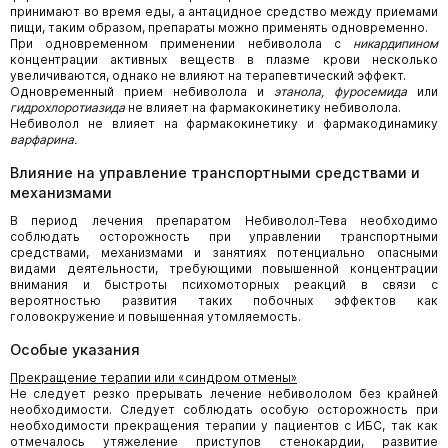
принимают во время еды, а антацидное средство между приемами
пищи, таким образом, препараты можно применять одновременно.
При одновременном применении небиволола с
никардипином
концентрации активных веществ в плазме крови несколько
увеличиваются, однако не влияют на терапевтический эффект.
Одновременный прием небиволола и
этанола, фуросемида
или
гидрохлоротиазида
не влияет на фармакокинетику небиволола.
Небиволол не влияет на фармакокинетику и фармакодинамику
варфарина.
Влияние на управление транспортными средствами и
механизмами
В период лечения препаратом Небиволол-Тева необходимо
соблюдать осторожность при управлении транспортными
средствами, механизмами и занятиях потенциально опасными
видами деятельности, требующими повышенной концентрации
внимания и быстроты психомоторных реакций в связи с
вероятностью развития таких побочных эффектов как
головокружение и повышенная утомляемость.
Особые указания
Прекращение терапии или «синдром отмены»
Не следует резко прерывать лечение небивололом без крайней
необходимости. Следует соблюдать особую осторожность при
необходимости прекращения терапии у пациентов с ИБС, так как
отмечалось утяжеление приступов стенокардии, развитие