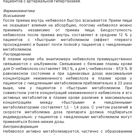
пациентов с артериальной гипертензией.
Фармакокинетика
Всасывание
После приема внутрь небиволол быстро всасывается. Прием пищи
не оказывает влияния на абсорбцию, поэтому небиволол можно
принимать независимо от приема пищи. Биодоступность
небиволола после приема внутрь составляет в среднем 12 % у
пациентов с «быстрым» метаболизмом (эффект «первого
прохождения») и бывает почти полной у пациентов с «медленным»
метаболизмом.
Распределение
В плазме крови оба энантиомера небиволола преимущественно
связываются с альбумином. Связывание с белками плазмы крови
для D-небиволола составляет 98,1 %, а для L-небиволола - 97,9 %. В
равновесном состоянии и при одинаковых дозах максимальная
концентрация неизмененного небиволола в плазме крови у
пациентов с «медленным» метаболизмом приблизительно в 23 раза
выше, чем у пациентов с «быстрым» метаболизмом. При
совместном учете концентраций неизмененного небиволола и его
активных метаболитов в плазме крови различие в максимальных
концентрациях между «быстрыми» и «медленными»
метаболизаторами составляет 1,3 - 1,4 раза. С учетом различий в
скорости метаболизма доза препарата должна подбираться
индивидуально: у пациентов с «медленным» метаболизмом могут
применяться более низкие дозы.
Биотрансформация
Небиволол активно метаболизируется, частично с образованием