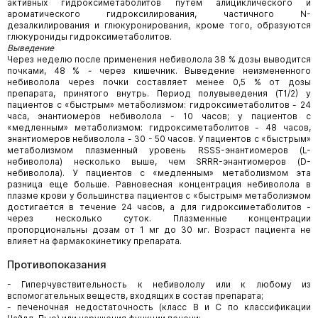
активных гидроксиметаболитов путем алициклического и
ароматического гидроксилирования, частичного N-
дезалкилирования и глюкуронирования, кроме того, образуются
глюкурониды гидроксиметаболитов.
Выведение
Через неделю после применения небиволола 38 % дозы выводится
почками, 48 %
-
через кишечник. Выведение неизмененного
небиволола через почки составляет менее 0,5 % от дозы
препарата, принятого внутрь. Период полувыведения (Т1/2) у
пациентов с «быстрым» метаболизмом: гидроксиметаболитов - 24
часа, энантиомеров небиволола - 10 часов; у пациентов с
«медленным» метаболизмом: гидроксиметаболитов - 48 часов,
энантиомеров небиволола - 30 - 50 часов. У пациентов с «быстрым»
метаболизмом плазменный уровень RSSS-энантиомеров (L-
небиволола) несколько выше, чем SRRR-энантиомеров (D-
небиволола). У пациентов с «медленным» метаболизмом эта
разница еще больше. Равновесная концентрация небиволола в
плазме крови у большинства пациентов с «быстрым» метаболизмом
достигается в течение 24 часов, а для гидроксиметаболитов -
через несколько суток. Плазменные концентрации
пропорциональны дозам от 1 мг до 30 мг. Возраст пациента не
влияет на фармакокинетику препарата.
Противопоказания
- Гиперчувствительность к небивололу или к любому из
вспомогательных веществ, входящих в состав препарата;
- печеночная недостаточность (класс В и С по классификации