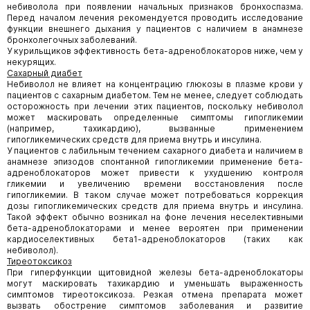
небиволола при появлении начальных признаков бронхоспазма.
Перед началом лечения рекомендуется проводить исследование
функции внешнего дыхания у пациентов с наличием в анамнезе
бронхолегочных заболеваний.
У курильщиков эффективность бета-адреноблокаторов ниже, чем у
некурящих.
Сахарный диабет
Небиволол не влияет на концентрацию глюкозы в плазме крови у
пациентов с сахарным диабетом. Тем не менее, следует соблюдать
осторожность при лечении этих пациентов, поскольку небиволол
может маскировать определенные симптомы гипогликемии
(например, тахикардию), вызванные применением
гипогликемических средств для приема внутрь и инсулина.
У пациентов с лабильным течением сахарного диабета и наличием в
анамнезе эпизодов спонтанной гипогликемии применение бета-
адреноблокаторов может привести к ухудшению контроля
гликемии и увеличению времени восстановления после
гипогликемии. В таком случае может потребоваться коррекция
дозы гипогликемических средств для приема внутрь и инсулина.
Такой эффект обычно возникал на фоне лечения неселективными
бета-адреноблокаторами и менее вероятен при применении
кардиоселективных бета1-адреноблокаторов (таких как
небиволол).
Тиреотоксикоз
При гиперфункции щитовидной железы бета-адреноблокаторы
могут маскировать тахикардию и уменьшать выраженность
симптомов тиреотоксикоза. Резкая отмена препарата может
вызвать обострение симптомов заболевания и развитие