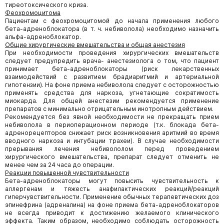
тиреотоксического криза.
Феохромоцитома
Пациентам с феохромоцитомой до начала применения любого
бета-адреноблокатора (в т. ч. небиволола) необходимо назначить
альфа-адреноблокатор.
Общие хирургические вмешательства и общая анестезия
При необходимости проведения хирургических вмешательств
следует предупредить врача- анестезиолога о том, что пациент
принимает бета-адреноблокаторы (риск лекарственных
взаимодействий с развитием брадиаритмий и артериальной
гипотензии). На фоне приема небиволола следует с осторожностью
применять средства для наркоза, угнетающие сократимость
миокарда. Для общей анестезии рекомендуется применение
препаратов с минимально отрицательным инотропным действием.
Рекомендуется без явной необходимости не прекращать прием
небиволола в периоперационном периоде (т.к. блокада бета-
адренорецепторов снижает риск возникновения аритмий во время
вводного наркоза и интубации трахеи). В случае необходимости
прерывания лечения небивололом перед проведением
хирургического вмешательства, препарат следует отменить не
менее чем за 24 часа до операции.
Реакции повышенной чувствительности
Бета-адреноблокаторы могут повысить чувствительность к
аллергенам и тяжесть анафилактических реакций/реакций
гиперчувствительности. Применение обычных терапевтических доз
эпинефрина (адреналина) на фоне приема бета-адреноблокаторов
не всегда приводит к достижению желаемого клинического
эффекта. Таким образом, необходимо соблюдать осторожность