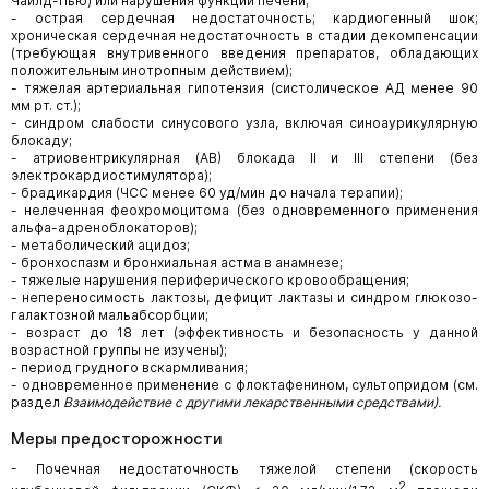
Чайлд-Пью) или нарушения функции печени;
- острая сердечная недостаточность; кардиогенный шок;
хроническая сердечная недостаточность в стадии декомпенсации
(требующая внутривенного введения препаратов, обладающих
положительным инотропным действием);
- тяжелая артериальная гипотензия (систолическое АД менее 90
мм рт. ст.);
- синдром слабости синусового узла, включая синоаурикулярную
блокаду;
- атриовентрикулярная (АВ) блокада II и III степени (без
электрокардиостимулятора);
- брадикардия (ЧСС менее 60 уд/мин до начала терапии);
- нелеченная феохромоцитома (без одновременного применения
альфа-адреноблокаторов);
- метаболический ацидоз;
- бронхоспазм и бронхиальная астма в анамнезе;
- тяжелые нарушения периферического кровообращения;
- непереносимость лактозы, дефицит лактазы и синдром глюкозо-
галактозной мальабсорбции;
- возраст до 18 лет (эффективность и безопасность у данной
возрастной группы не изучены);
- период грудного вскармливания;
- одновременное применение с флоктафенином, сультопридом (см.
раздел
Взаимодействие с другими лекарственными средствами).
Меры предосторожности
- Почечная недостаточность тяжелой степени (скорость
2