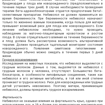
брадикардия у плода или новорожденного (предположительно в
течение первых трех дней). В случае необходимости проведения
терапии бета-адреноблокаторами отдается предпочтение бета1-
селективным препаратам. Небиволол не должен применяться во
время беременности. При беременности небиволол назначают
только по жизненно важным показаниям, когда польза для матери
превышает возможный риск для плода или новорожденного. Если
лечение небивололом необходимо, то нужно проводить
наблюдение за маточно-плацентарным кровотоком и ростом
плода. В случае отрицательного влияния на течение беременности
и плод должна быть рассмотрена возможность альтернативной
терапии. Должен проводиться тщательный мониторинг состояния
новорожденного. Появления симптомов гипогликемии и
брадикардии обычно можно ожидать в течение первых 3 дней
жизни.
Грудное вскармливание
Исследования на животных показали, что небиволол выделяется с
грудным молоком. Данные о том, выделяется ли небиволол с
грудным молоком у человека, отсутствуют. Большинство бета-
блокаторов, в особенности липофильные соединения, такие как
небиволол и его активные метаболиты, в той или иной степени
проникают в грудное молоко. Риск для новорожденных или грудных
детей установить невозможно. Поэтому матери, принимающие
небиволол, должны прекратить грудное вскармливание.
Фертильность
Небиволол не оказывал влияния на фертильность крыс, однако при
использовании доз, в 19 и более раз превышающих максимальную