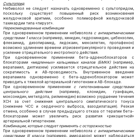
Сультоприд
Небиволол не следует назначать одновременно с сультопридом,
поскольку существует повышенный риск возникновения
желудочковой аритмии, особенно полиморфной желудочковой
тахикардии типа «пируэт».
Нерекомендованные комбинации
При одновременном применении небиволола
с антиаритмическими
средствами 1 класса
(например, хинидин, гидрохинидин, цибензолин,
флекаинид, дизопирамид, лидокаин, мексилетин, пропафенон)
возможно удлинение времени атриовентрикулярного проведения и
усиление отрицательного инотропного действия.
При одновременном применении бета-адреноблокаторов с
блокаторами
«медленных» кальциевых каналов (БМКК)
(например,
верапамил, дилтиазем) усиливается отрицательное действие на
сократимость и АВ-проводимость. Внутривенное введение
верапамила одновременно с бета-адреноблокатором может
приводить к тяжелой артериальной гипотензии и АВ-блокаде.
При одновременном применении
с гипотензивными средствами
центрального действия
(например, клонидин, гуанфацин,
моксонидин, метилдопа, рилменидин) возможно ухудшение течения
ХСН за счет снижения центрального симпатического тонуса
(снижение ЧСС и сердечного выброса, вазодилатация). Резкая
отмена, особенно в случае предыдущего отказа от терапии бета-
блокаторами может увеличить риск развития «рикошетной»
артериальной гипертензии.
Комбинации, которые следует применять с осторожностью
При одновременном применении небиволола
с антиаритмическими
средствами III класса
(например, амиодарон) может наблюдаться