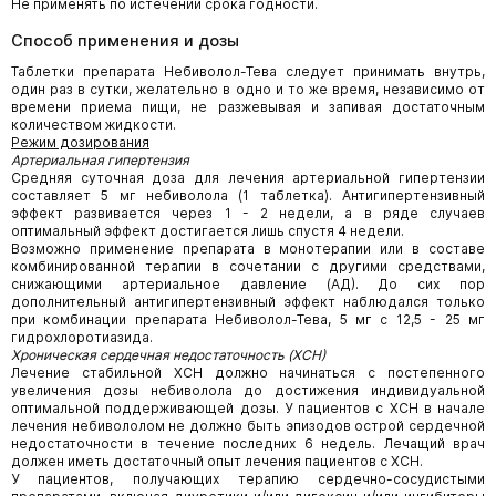
Не применять по истечении срока годности.
Способ применения и дозы
Таблетки препарата Небиволол-Тева следует принимать внутрь,
один раз в сутки, желательно в одно и то же время, независимо от
времени приема пищи, не разжевывая и запивая достаточным
количеством жидкости.
Режим дозирования
Артериальная гипертензия
Средняя суточная доза для лечения артериальной гипертензии
составляет 5 мг небиволола (1 таблетка). Антигипертензивный
эффект развивается через 1 - 2 недели, а в ряде случаев
оптимальный эффект достигается лишь спустя 4 недели.
Возможно применение препарата в монотерапии или в составе
комбинированной терапии в сочетании с другими средствами,
снижающими артериальное давление (АД). До сих пор
дополнительный антигипертензивный эффект наблюдался только
при комбинации препарата Небиволол-Тева, 5 мг с 12,5 - 25 мг
гидрохлоротиазида.
Хроническая сердечная недостаточность (ХСН)
Лечение стабильной ХСН должно начинаться с постепенного
увеличения дозы небиволола до достижения индивидуальной
оптимальной поддерживающей дозы. У пациентов с ХСН в начале
лечения небивололом не должно быть эпизодов острой сердечной
недостаточности в течение последних 6 недель. Лечащий врач
должен иметь достаточный опыт лечения пациентов с ХСН.
У пациентов, получающих терапию сердечно-сосудистыми