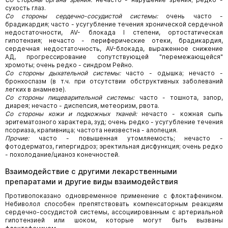
сухость глаз.
Со стороны сердечно-сосудистой системы:
очень часто -
брадикардия; часто - усугубление течения хронической сердечной
недостаточности, AV- блокада I степени, ортостатическая
гипотензия; нечасто - периферические отеки, брадикардия,
сердечная недостаточность, AV-блокада, выраженное снижение
АД, прогрессирование сопутствующей "перемежающейся"
хромоты; очень редко - синдром Рейно.
Со стороны дыхательной системы:
часто - одышка; нечасто -
бронхоспазм (в т.ч. при отсутствии обструктивных заболеваний
легких в анамнезе).
Со стороны пищеварительной системы:
часто - тошнота, запор,
диарея; нечасто - диспепсия, метеоризм, рвота.
Со стороны кожи и подкожных тканей:
нечасто - кожная сыпь
эритематозного характера, зуд; очень редко - усугубление течения
псориаза, крапивница; частота неизвестна - алопеция.
Прочие:
часто - повышенная утомляемость; нечасто -
фотодерматоз, гипергидроз; эректильная дисфункция; очень редко
- похолодание/цианоз конечностей.
Взаимодействие с другими лекарственными
препаратами и другие виды взаимодействия
Противопоказано одновременное применение с флоктафенином.
Небиволол способен препятствовать компенсаторным реакциям
сердечно-сосудистой системы, ассоциированным с артериальной
гипотензией или шоком, которые могут быть вызваны