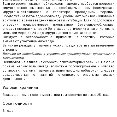
Если во время терапии небивололом пациенту требуется провести
хирургическое вмешательство, необходимо проинформировать
хирурга-анестезиолога о характере проводимой терапии.
Продолжение бета-адреноблокады уменьшает риск возникновения
аритмии во время введения наркоза и интубации. Если подготовка к
операции подразумевает прерывание бета-адреноблокады,
следует прекратить прием бета-адренергических антагонистов, по
меньшей мере, за 24 ч до хирургического вмешательства.
Следует с осторожностью применять анестетики, которые
вызывают угнетение миокарда.
Вагусные реакции у пациента можно предотвратить в/в введением
атропина.
Влияние на способность к управлению транспортными средствами и
механизмами
Небиволол не влияет на скорость психомоторных реакций. На фоне
приема небиволола иногда возможны головокружение и чувство
усталости, поэтому пациентам, принимающим небиволол, следует
воздерживаться от занятий потенциально опасными видами
деятельности.
Условия хранения
В защищенном от света месте, при температуре не выше 25 град.
Срок годности
3 года