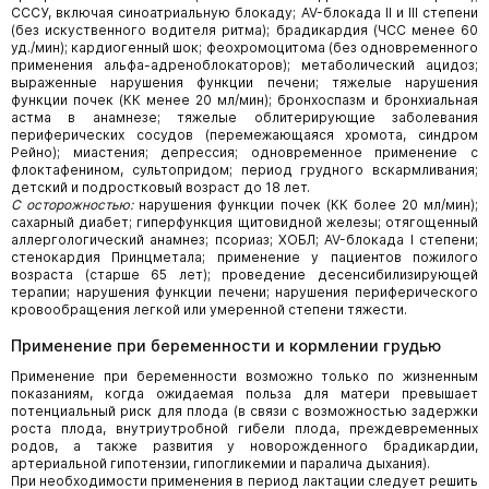
СССУ, включая синоатриальную блокаду; AV-блокада II и III степени
(без искуственного водителя ритма); брадикардия (ЧСС менее 60
уд./мин); кардиогенный шок; феохромоцитома (без одновременного
применения альфа-адреноблокаторов); метаболический ацидоз;
выраженные нарушения функции печени; тяжелые нарушения
функции почек (КК менее 20 мл/мин); бронхоспазм и бронхиальная
астма в анамнезе; тяжелые облитерирующие заболевания
периферических сосудов (перемежающаяся хромота, синдром
Рейно); миастения; депрессия; одновременное применение с
флоктафенином, сультопридом; период грудного вскармливания;
детский и подростковый возраст до 18 лет.
С осторожностью:
нарушения функции почек (КК более 20 мл/мин);
сахарный диабет; гиперфункция щитовидной железы; отягощенный
аллергологический анамнез; псориаз; ХОБЛ; AV-блокада I степени;
стенокардия Принцметала; применение у пациентов пожилого
возраста (старше 65 лет); проведение десенсибилизирующей
терапии; нарушения функции печени; нарушения периферического
кровообращения легкой или умеренной степени тяжести.
Применение при беременности и кормлении грудью
Применение при беременности возможно только по жизненным
показаниям, когда ожидаемая польза для матери превышает
потенциальный риск для плода (в связи с возможностью задержки
роста плода, внутриутробной гибели плода, преждевременных
родов, а также развития у новорожденного брадикардии,
артериальной гипотензии, гипогликемии и паралича дыхания).
При необходимости применения в период лактации следует решить