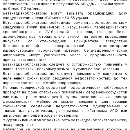
обеспечивать ЧСС в покое в пределах 55-60 уд/мин, при нагрузке -
не более 110 уд/мин.
Бета-адреноблокаторы могут вызывать брадикардию: дозу
следует снизить, если ЧСС менее 50-55 уд/мин.
Бета-адреноблокаторы необходимо применять с осторожностью у
следующих групп пациентов: с нарушениями периферического
кровообращения; с AV-блокадой I степени, так как бета-
адреноблокаторы отрицательно влияют на время проведения
импульса; со стенокардией Принцметала вследствие
беспрепятственной опосредованной α-рецепторами
вазоконстрикции коронарной артерии: бета-адренергические
антагонисты могут увеличивать число и продолжительность
приступов стенокардии.
Бета-адреноблокаторы следует с осторожностью применять у
пациентов с ХОБЛ, поскольку возможно усиление бронхоспазма.
Бета-адреноблокаторы не следует применять у пациентов с
нелеченной хронической сердечной недостаточностью, до тех
пор, пока состояние не стабилизировалось.
Лечение хронической сердечной недостаточности небивололом
проводят на фоне стабильных показателей сердечно-сосудистой
системы не ранее чем через 6 недель после окончания периода
декомпенсации. Небиволол можно применять для терапии
хронической сердечной недостаточности одновременно с
тиазидными диуретиками, дигоксином, ингибиторами АПФ или
антагонистами рецепторов ангиотензина II.
У курящих пациентов эффективность бета-адреноблокаторов ниже,
чем у некурящих.
Небиволол не оказывает влияния на концентрацию глюкозы у