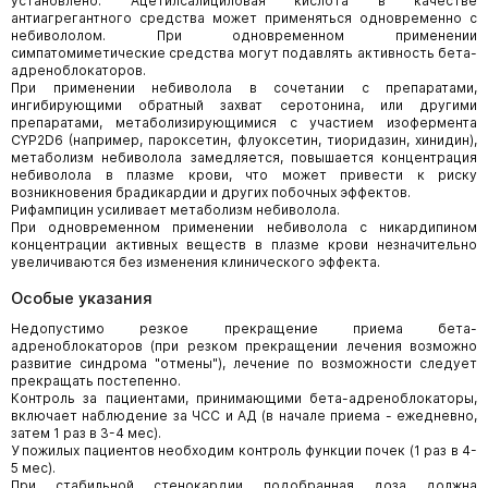
установлено. Ацетилсалициловая кислота в качестве
антиагрегантного средства может применяться одновременно с
небивололом. При одновременном применении
симпатомиметические средства могут подавлять активность бета-
адреноблокаторов.
При применении небиволола в сочетании с препаратами,
ингибирующими обратный захват серотонина, или другими
препаратами, метаболизирующимися с участием изофермента
CYP2D6 (например, пароксетин, флуоксетин, тиоридазин, хинидин),
метаболизм небиволола замедляется, повышается концентрация
небиволола в плазме крови, что может привести к риску
возникновения брадикардии и других побочных эффектов.
Рифампицин усиливает метаболизм небиволола.
При одновременном применении небиволола с никардипином
концентрации активных веществ в плазме крови незначительно
увеличиваются без изменения клинического эффекта.
Особые указания
Недопустимо резкое прекращение приема бета-
адреноблокаторов (при резком прекращении лечения возможно
развитие синдрома "отмены"), лечение по возможности следует
прекращать постепенно.
Контроль за пациентами, принимающими бета-адреноблокаторы,
включает наблюдение за ЧСС и АД (в начале приема - ежедневно,
затем 1 раз в 3-4 мес).
У пожилых пациентов необходим контроль функции почек (1 раз в 4-
5 мес).
При стабильной стенокардии подобранная доза должна