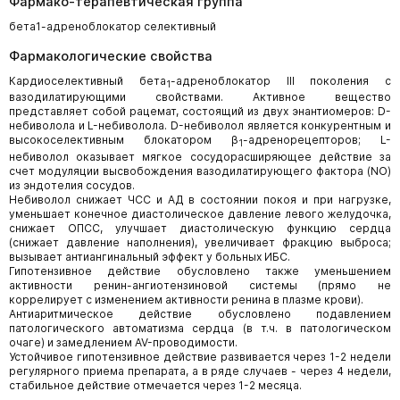
Фармако-терапевтическая группа
бета1-адреноблокатор селективный
Фармакологические свойства
Кардиоселективный бета
-адреноблокатор III поколения с
1
вазодилатирующими свойствами. Активное вещество
представляет собой рацемат, состоящий из двух энантиомеров: D-
небиволола и L-небиволола. D-небиволол является конкурентным и
высокоселективным блокатором β
-адренорецепторов; L-
1
небиволол оказывает мягкое сосудорасширяющее действие за
счет модуляции высвобождения вазодилатирующего фактора (NO)
из эндотелия сосудов.
Небиволол снижает ЧСС и АД в состоянии покоя и при нагрузке,
уменьшает конечное диастолическое давление левого желудочка,
снижает ОПСС, улучшает диастолическую функцию сердца
(снижает давление наполнения), увеличивает фракцию выброса;
вызывает антиангинальный эффект у больных ИБС.
Гипотензивное действие обусловлено также уменьшением
активности ренин-ангиотензиновой системы (прямо не
коррелирует с изменением активности ренина в плазме крови).
Антиаритмическое действие обусловлено подавлением
патологического автоматизма сердца (в т.ч. в патологическом
очаге) и замедлением AV-проводимости.
Устойчивое гипотензивное действие развивается через 1-2 недели
регулярного приема препарата, а в ряде случаев - через 4 недели,
стабильное действие отмечается через 1-2 месяца.