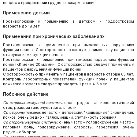
вопрос о прекращении грудного вскармливания.
Применение детьми
Противопоказан к применению в детском и подростковом
возрасте до 18 лет.
Применения при хронических заболеваниях
Противопоказан к применению при выраженных нарушениях
функции печени. С осторожностью следует применять у пациентов
с нарушениями функции печени.
Противопоказан к применению при тяжелых нарушениях функции
почек (КК менее 20 мл/мин). С осторожностью следует применять у
пациентов с нарушениями функции почек.
С осторожностью применять у пациентов в возрасте старше 65 лет.
Контроль лабораторных показателей функции почек у пациентов
пожилого возраста следует проводить 1 раз в 4-5 мес.
Побочное действие
Со стороны иммунной системы:
очень редко - ангионевротический
отек, реакции гиперчувствительности.
Со стороны психики:
нечасто - депрессия, "кошмарные" сновидения,
психоз; очень редко - галлюцинации, спутанность сознания.
Со стороны нервной системы:
очень часто - головокружение; часто -
головная боль, головокружение, слабость, парестезия; очень
редко - обморок.
Со стороны органа зрения:
нечасто - нарушение зрения; редко -