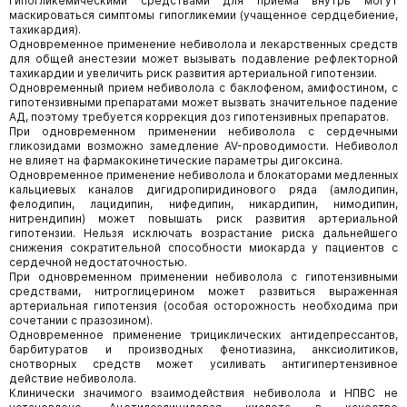
гипогликемическими средствами для приема внутрь могут
маскироваться симптомы гипогликемии (учащенное сердцебиение,
тахикардия).
Одновременное применение небиволола и лекарственных средств
для общей анестезии может вызывать подавление рефлекторной
тахикардии и увеличить риск развития артериальной гипотензии.
Одновременный прием небиволола с баклофеном, амифостином, с
гипотензивными препаратами может вызвать значительное падение
АД, поэтому требуется коррекция доз гипотензивных препаратов.
При одновременном применении небиволола с сердечными
гликозидами возможно замедление AV-проводимости. Небиволол
не влияет на фармакокинетические параметры дигоксина.
Одновременное применение небиволола и блокаторами медленных
кальциевых каналов дигидропиридинового ряда (амлодипин,
фелодипин, лацидипин, нифедипин, никардипин, нимодипин,
нитрендипин) может повышать риск развития артериальной
гипотензии. Нельзя исключать возрастание риска дальнейшего
снижения сократительной способности миокарда у пациентов с
сердечной недостаточностью.
При одновременном применении небиволола с гипотензивными
средствами, нитроглицерином может развиться выраженная
артериальная гипотензия (особая осторожность необходима при
сочетании с празозином).
Одновременное применение трициклических антидепрессантов,
барбитуратов и производных фенотиазина, анксиолитиков,
снотворных средств может усиливать антигипертензивное
действие небиволола.
Клинически значимого взаимодействия небиволола и НПВС не