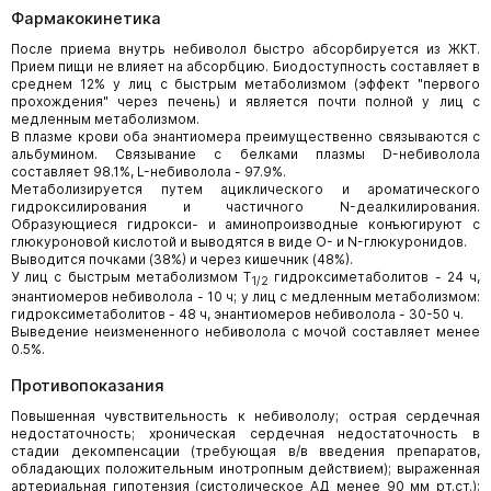
Фармакокинетика
После приема внутрь небиволол быстро абсорбируется из ЖКТ.
Прием пищи не влияет на абсорбцию. Биодоступность составляет в
среднем 12% у лиц с быстрым метаболизмом (эффект "первого
прохождения" через печень) и является почти полной у лиц с
медленным метаболизмом.
В плазме крови оба энантиомера преимущественно связываются с
альбумином. Связывание с белками плазмы D-небиволола
составляет 98.1%, L-небиволола - 97.9%.
Метаболизируется путем ациклического и ароматического
гидроксилирования и частичного N-деалкилирования.
Образующиеся гидрокси- и аминопроизводные конъюгируют с
глюкуроновой кислотой и выводятся в виде О- и N-глюкуронидов.
Выводится почками (38%) и через кишечник (48%).
У лиц с быстрым метаболизмом T
гидроксиметаболитов - 24 ч,
1/2
энантиомеров небиволола - 10 ч; у лиц с медленным метаболизмом:
гидроксиметаболитов - 48 ч, энантиомеров небиволола - 30-50 ч.
Выведение неизмененного небиволола с мочой составляет менее
0.5%.
Противопоказания
Повышенная чувствительность к небивололу; острая сердечная
недостаточность; хроническая сердечная недостаточность в
стадии декомпенсации (требующая в/в введения препаратов,
обладающих положительным инотропным действием); выраженная
артериальная гипотензия (систолическое АД менее 90 мм рт.ст.);