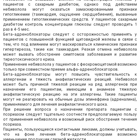
пациентов с сахарным диабетом, однако под действием
небиволола могут оказаться замаскированными признаки
гипогликемии (тахикардия, ощущение сердцебиения), вызванные
применением гипогликемических средств. У пациентов сахарным
диабетом контроль концентрации глюкозы следует проводить 1
раз в 4-5 мес.
Бета-адреноблокаторы следует с осторожностью применять у
пациентов с повышенной функцией щитовидной железы в связи с
тем, что под влиянием могут маскироваться клинические признаки
гипертиреоза, такие как тахикардия. Резкая отмена небиволола
может вызвать обострение симптомов заболевания и развитие
тиреотоксического криза.
Применение небиволола у пациентов с феохромоцитомой возможно
только при совместном приеме альфа-адреноблокаторов.
Бета-адреноблокаторы могут повысить чувствительность к
аллергенам и тяжесть анафилактических реакций. Небиволол
может быть причиной тяжелой реакции на ряд аллергенов при
назначении его пациентам, имеющим в анамнезе тяжелую
анафилактическую реакцию на эти аллергены. Такие пациенты
могут не реагировать на обычные дозы эпинефрина (адреналина),
применяемого для лечения анафилактического шока.
При решении вопроса о назначении препарата пациентам с
псориазом следует тщательно соотнести предполагаемую пользу
от применения небиволола и возможный риск обострения течения
псориаза.
Пациенты, пользующиеся контактными линзами, должны учитывать,
что на фоне лечения бета-адреноблокаторами возможно
уменьшение продукции слезной жидкости.