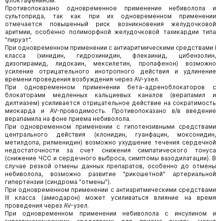
флоктафенином.
Противопоказано одновременное применение небиволола и
сультоприда, так как при их одновременном применении
отмечается повышенный риск возникновения желудочковой
аритмии, особенно полиморфной желудочковой тахикардии типа
"пируэт".
При одновременном применении с антиаритмическими средствами I
класса (хинидин, гидрохинидин, флекаинид, цибензолин,
дизопирамид, лидокаин, мексилетин, пропафенон) возможно
усиление отрицательного инотропного действия и удлинение
времени проведения возбуждения через AV-узел.
При одновременном применении бета-адреноблокаторов с
блокаторами медленных кальциевых каналов (верапамил и
дилтиазем) усиливается отрицательное действие на сократимость
миокарда и AV-проводимость. Противопоказано в/в введение
верапамила на фоне приема небиволола.
При одновременном применении с гипотензивными средствами
центрального действия (клонидин, гуанфацин, моксонидин,
метилдопа, рилменидин) возможно ухудшение течения сердечной
недостаточности за счет снижения симпатического тонуса
(снижение ЧСС и сердечного выброса, симптомы вазодилатации). В
случае резкой отмены данных препаратов, особенно до отмены
небиволола, возможно развитие "рикошетной" артериальной
гипертензии (синдрома "отмены").
При одновременном применении с антиаритмическими средствами
III класса (амиодарон) может усиливаться влияние на время
проведения через AV-узел.
При одновременном применении небиволола с инсулином и