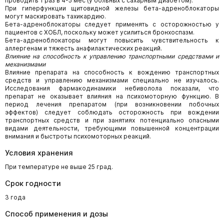
проводить 1 раз в 4-5 мес (у больных с сахарным диабетом).
При гиперфункции щитовидной железы бета-адреноблокаторы
могут маскировать тахикардию.
Бета-адреноблокаторы следует применять с осторожностью у
пациентов с ХОБЛ, поскольку может усилиться бронхоспазм.
Бета-адреноблокаторы могут повысить чувствительность к
аллергенам и тяжесть анафилактических реакций.
Влияние на способность к управлению транспортными средствами и
механизмами
Влияние препарата на способность к вождению транспортных
средств и управлению механизмами специально не изучалось.
Исследования фармакодинамики небиволола показали, что
препарат не оказывает влияния на психомоторную функцию. В
период лечения препаратом (при возникновении побочных
эффектов) следует соблюдать осторожность при вождении
транспортных средств и при занятиях потенциально опасными
видами деятельности, требующими повышенной концентрации
внимания и быстроты психомоторных реакций.
Условия хранения
При температуре не выше 25 град.
Срок годности
3 года
Способ применения и дозы