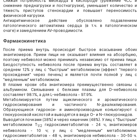
Снижая потребность миокарда в кислороде (урежение ЧСС и
снижение преднагрузки и постнагрузки), уменьшает количество и
тяжесть приступов стенокардии и повышает переносимость
физической нагрузки.
Антиаритмическое действие обусловлено подавлением
патологического автоматизма сердца (в т.ч. в патологическом
очаге) и замедлением AV-проводимости.
Фармакокинетика
После приема внутрь происходит быстрое всасывание обоих
энантиомеров. Прием пищи не оказывает влияния на абсорбцию,
поэтому небиволол можно принимать независимо от приема пищи.
Биодоступность небиволола после приема внутрь составляет в
среднем 12% у лиц с "быстрым" метаболизмом (эффект "первого
прохождения" через печень) и является почти полной у лиц с
"медленным" метаболизмом.
В плазме крови оба энантиомера преимущественно связаны с
альбумином. Связывание с белками плазмы для D-небиволола
составляет 98.1%, а для L-небиволола - 97.9%.
Метаболизируется путем ациклического и ароматического
гидроксилирования и частичного N-деалкилирования.
Образующиеся гидрокси- и аминопроизводные конъюгируют с
глюкуроновой кислотой и выводятся в виде О- и N-глюкуронидов.
Выводится почками (38%) и через кишечник (48%). У лиц с "быстрым"
метаболизмом T
гидроксиметаболитов - 24 ч, энантиомеров
1/2
небиволола - 10 ч; у лиц с "медленным" метаболизмом:
гидроксиметаболитов - 48 ч, энантиомеров небиволола - 30-50 ч.