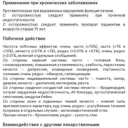
Применения при хронических заболеваниях
Противопоказан при выраженных нарушениях функции печени.
С осторожностью следует применять при почечной
недостаточности.
С осторожностью следует применять препарат пациентам в
возрасте старше 75 лет.
Побочное действие
Частота побочных эффектов: очень часто (>10%), часто (>1% и
<10%), нечасто (>0.1% и <1%), редко (>0.01% и <0.1%), очень редко
(<0.01%, включая отдельные сообщения).
Со стороны нервной системы:
часто - головная боль,
головокружение, повышенная утомляемость, слабость, парестезии;
нечасто - депрессия, кошмарные сновидения, спутанность
сознания; очень редко
-
обморок, галлюцинации.
Со стороны пищеварительной системы:
часто
-
тошнота, запор,
диарея; нечасто - диспепсия, метеоризм, рвота.
Со стороны сердечно-сосудистой системы:
нечасто - брадикардия,
острая сердечная недостаточность, AV-блокада, ортостатическая
гипотензия, синдром Рейно.
Со стороны кожи и подкожных тканей:
нечасто - кожная сыпь
эритематозного характера, зуд; очень редко - усугубление течения
псориаза; в отдельных случаях - ангионевротический отек.
Прочие:
нечасто - бронхоспазм; редко
-
сухость глаз.
Взаимодействие с другими лекарственными