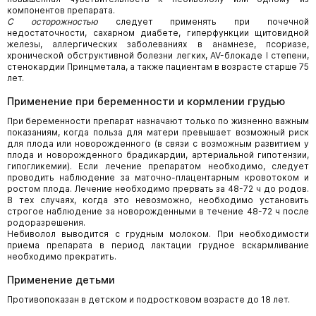
компонентов препарата.
С осторожностью
следует применять при почечной
недостаточности, сахарном диабете, гиперфункции щитовидной
железы, аллергических заболеваниях в анамнезе, псориазе,
хронической обструктивной болезни легких, AV-блокаде I степени,
стенокардии Принцметала, а также пациентам в возрасте старше 75
лет.
Применение при беременности и кормлении грудью
При беременности препарат назначают только по жизненно важным
показаниям, когда польза для матери превышает возможный риск
для плода или новорожденного (в связи с возможным развитием у
плода и новорожденного брадикардии, артериальной гипотензии,
гипогликемии). Если лечение препаратом необходимо, следует
проводить наблюдение за маточно-плацентарным кровотоком и
ростом плода. Лечение необходимо прервать за 48-72 ч до родов.
В тех случаях, когда это невозможно, необходимо установить
строгое наблюдение за новорожденными в течение 48-72 ч после
родоразрешения.
Небиволол выводится с грудным молоком. При необходимости
приема препарата в период лактации грудное вскармливание
необходимо прекратить.
Применение детьми
Противопоказан в детском и подростковом возрасте до 18 лет.