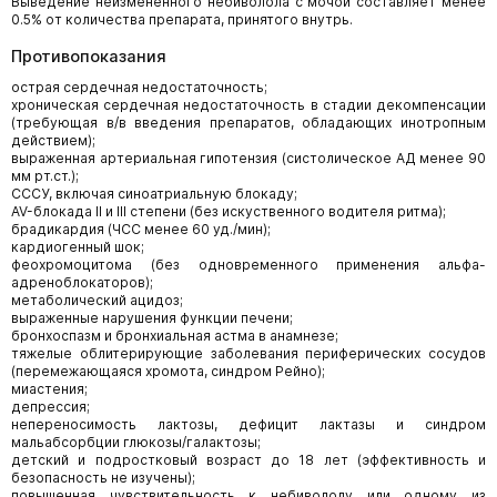
Выведение неизмененного небиволола с мочой составляет менее
0.5% от количества препарата, принятого внутрь.
Противопоказания
острая сердечная недостаточность;
хроническая сердечная недостаточность в стадии декомпенсации
(требующая в/в введения препаратов, обладающих инотропным
действием);
выраженная артериальная гипотензия (систолическое АД менее 90
мм рт.ст.);
СССУ, включая синоатриальную блокаду;
AV-блокада II и III степени (без искуственного водителя ритма);
брадикардия (ЧСС менее 60 уд./мин);
кардиогенный шок;
феохромоцитома (без одновременного применения альфа-
адреноблокаторов);
метаболический ацидоз;
выраженные нарушения функции печени;
бронхоспазм и бронхиальная астма в анамнезе;
тяжелые облитерирующие заболевания периферических сосудов
(перемежающаяся хромота, синдром Рейно);
миастения;
депрессия;
непереносимость лактозы, дефицит лактазы и синдром
мальабсорбции глюкозы/галактозы;
детский и подростковый возраст до 18 лет (эффективность и
безопасность не изучены);
повышенная чувствительность к небивололу или одному из