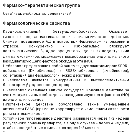
Фармако-терапевтическая группа
бета1-адреноблокатор селективный
Фармакологические свойства
Кардиоселективный бета
-адреноблокатор. Оказывает
1
гипотензивное, антиангинальное и антиаритмическое действие.
Снижает повышенное АД в покое, при физическом напряжении и
стрессе. Конкурентно и избирательно блокирует
постсинаптические β
-адренорецепторы, делая их недоступными
1
для катехоламинов, модулирует высвобождение эндотелиального
вазодилатирующего фактора оксида азота (NO).
Небиволол представляет собой рацемат двух энантиомеров: SRRR-
небиволола (D-небиволол) и RSSS-небиволола (L-небиволол),
сочетающий два фармакологических действия:
D-небиволол является конкурентным и высокоселективным
блокатором β
-адренорецепторов;
1
L-небиволол оказывает мягкое сосудорасширяющее действие за
счет модуляции высвобождения вазодилатирующего фактора (NO)
из эндотелия сосудов.
Гипотензивное действие обусловлено также уменьшением
активности РААС (прямо не коррелирует с изменением активности
ренина в плазме крови).
Устойчивое гипотензивное действие развивается через 1-2 недели
регулярного приема препарата, а в ряде случаев - через 4 недели,
стабильное действие отмечается через 1-2 месяца.