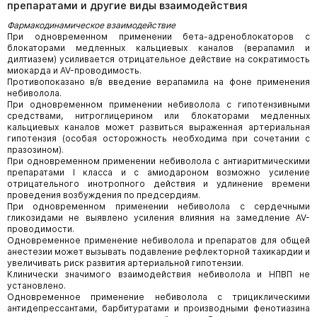
препаратами и другие виды взаимодействия
Фармакодинамическое взаимодействие
При одновременном применении бета-адреноблокаторов с
блокаторами медленных кальциевых каналов (верапамил и
дилтиазем) усиливается отрицательное действие на сократимость
миокарда и AV-проводимость.
Противопоказано в/в введение верапамила на фоне применения
небиволола.
При одновременном применении небиволола с гипотензивными
средствами, нитроглицерином или блокаторами медленных
кальциевых каналов может развиться выраженная артериальная
гипотензия (особая осторожность необходима при сочетании с
празозином).
При одновременном применении небиволола с антиаритмическими
препаратами I класса и с амиодароном возможно усиление
отрицательного инотропного действия и удлинение времени
проведения возбуждения по предсердиям.
При одновременном применении небиволола с сердечными
гликозидами не выявлено усиления влияния на замедление AV-
проводимости.
Одновременное применение небиволола и препаратов для общей
анестезии может вызывать подавление рефлекторной тахикардии и
увеличивать риск развития артериальной гипотензии.
Клинически значимого взаимодействия небиволола и НПВП не
установлено.
Одновременное применение небиволола с трициклическими
антидепрессантами, барбитуратами и производными фенотиазина