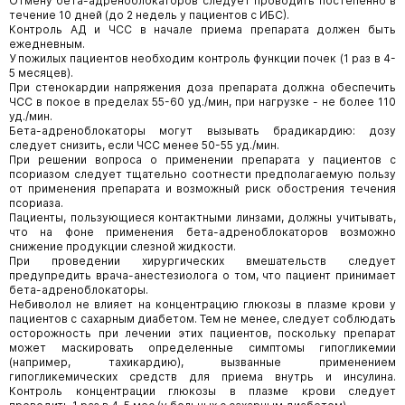
Отмену бета-адреноблокаторов следует проводить постепенно в
течение 10 дней (до 2 недель у пациентов с ИБС).
Контроль АД и ЧСС в начале приема препарата должен быть
ежедневным.
У пожилых пациентов необходим контроль функции почек (1 раз в 4-
5 месяцев).
При стенокардии напряжения доза препарата должна обеспечить
ЧСС в покое в пределах 55-60 уд./мин, при нагрузке - не более 110
уд./мин.
Бета-адреноблокаторы могут вызывать брадикардию: дозу
следует снизить, если ЧСС менее 50-55 уд./мин.
При решении вопроса о применении препарата у пациентов с
псориазом следует тщательно соотнести предполагаемую пользу
от применения препарата и возможный риск обострения течения
псориаза.
Пациенты, пользующиеся контактными линзами, должны учитывать,
что на фоне применения бета-адреноблокаторов возможно
снижение продукции слезной жидкости.
При проведении хирургических вмешательств следует
предупредить врача-анестезиолога о том, что пациент принимает
бета-адреноблокаторы.
Небиволол не влияет на концентрацию глюкозы в плазме крови у
пациентов с сахарным диабетом. Тем не менее, следует соблюдать
осторожность при лечении этих пациентов, поскольку препарат
может маскировать определенные симптомы гипогликемии
(например, тахикардию), вызванные применением
гипогликемических средств для приема внутрь и инсулина.
Контроль концентрации глюкозы в плазме крови следует