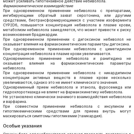
может усиливать гипотензивное действие небиволола.
Фармакокинетическое взаимодействие
При одновременном применении небиволола с препаратами,
ингибирующими обратный захват серотонина, или другими
средствами, биотрансформирующимися с участием изофермента
CYP2D6, повышается концентрация небиволола в плазме крови,
метаболизм небиволола замедляется, что может привести к риску
возникновения брадикардии.
При одновременном применении с дигоксином небиволол не
оказывает влияния на фармакокинетические параметры дигоксина.
При одновременном применении небиволола с циметидином
концентрация небиволола в плазме крови увеличивается.
Одновременное применение небиволола и ранитидина не
оказывает влияния на фармакокинетические параметры
небиволола.
При одновременном применении небиволола с никардипином
концентрации активных веществ в плазме крови несколько
увеличиваются, однако это не имеет клинического значения.
Одновременный прием небиволола и этанола, фуросемида или
гидрохлоротиазида не влияет на фармакокинетику небиволола.
Не установлено клинически значимого взаимодействия небиволола
и варфарина.
При совместном применении небиволола с инсулином и
гипогликемическими средствами для приема внутрь могут
маскироваться симптомы гипогликемии (тахикардия).
Особые указания