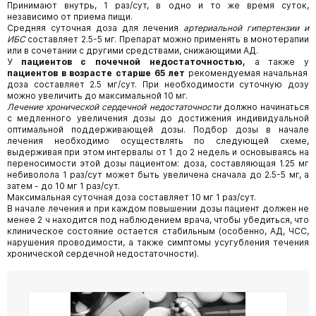
Принимают внутрь, 1 раз/сут, в одно и то же время суток,
независимо от приема пищи.
Средняя суточная доза для лечения
артериальной гипертензии и
ИБС
составляет 2.5-5 мг. Препарат можно применять в монотерапии
или в сочетании с другими средствами, снижающими АД.
У
пациентов с почечной недостаточностью,
а также у
пациентов в возрасте старше 65 лет
рекомендуемая начальная
доза составляет 2.5 мг/сут. При необходимости суточную дозу
можно увеличить до максимальной 10 мг.
Лечение хронической сердечной недостаточности
должно начинаться
с медленного увеличения дозы до достижения индивидуальной
оптимальной поддерживающей дозы. Подбор дозы в начале
лечения необходимо осуществлять по следующей схеме,
выдерживая при этом интервалы от 1 до 2 недель и основываясь на
переносимости этой дозы пациентом: доза, составляющая 1.25 мг
небиволола 1 раз/сут может быть увеличена сначала до 2.5-5 мг, а
затем - до 10 мг 1 раз/сут.
Максимальная суточная доза составляет 10 мг 1 раз/сут.
В начале лечения и при каждом повышении дозы пациент должен не
менее 2 ч находится под наблюдением врача, чтобы убедиться, что
клиническое состояние остается стабильным (особенно, АД, ЧСС,
нарушения проводимости, а также симптомы усугубления течения
хронической сердечной недостаточности).