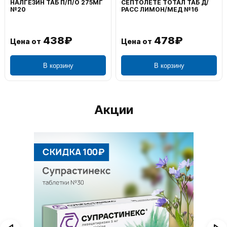
НАЛГЕЗИН ТАБ П/П/О 275МГ
СЕПТОЛЕТЕ ТОТАЛ ТАБ Д/
№20
РАСС ЛИМОН/МЕД №16
438₽
478₽
Цена от
Цена от
В корзину
В корзину
Акции