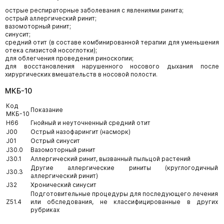
острые респираторные заболевания с явлениями ринита;
острый аллергический ринит;
вазомоторный ринит;
синусит;
средний отит (в составе комбинированной терапии для уменьшения
отека слизистой носоглотки);
для облегчения проведения риноскопии;
для восстановления нарушенного носового дыхания после
хирургических вмешательств в носовой полости.
МКБ-10
Код
Показание
МКБ-10
H66
Гнойный и неуточненный средний отит
J00
Острый назофарингит (насморк)
J01
Острый синусит
J30.0
Вазомоторный ринит
J30.1
Аллергический ринит, вызванный пыльцой растений
Другие аллергические риниты (круглогодичный
J30.3
аллергический ринит)
J32
Хронический синусит
Подготовительные процедуры для последующего лечения
Z51.4
или обследования, не классифицированные в других
рубриках