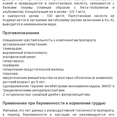
кожей и превращается в пантотеновую кислоту, связывается с
белками плазмы (главным образом с бета-глобулином и
альбумином). Концентрация ее в крови - 0,5-1 мг/л,
в сыворотке крови - 100 мкг/л. Пантотеновая кислота не
подвергается в организме метаболизму (кроме включения в Ко-А),
выводится в неизмененном виде.
Противопоказания
повышенная чувствительность к компонентам препарата;
артериальная гипертензия;
тахикардия;
выраженный атеросклероз;
атрофический ринит;
гипертиреоз;
порфирия;
гиперплазия предстательной железы;
глаукома;
хирургические вмешательства на мозговых оболочках (в анамнезе);
детский возраст до 6 лет;
одновременная терапия ингибиторами моноаминоксидазы (МАО) и
трициклическими аитидепрессантами.
С осторожностью
: сахарный диабет, феохромоцитома.
Применение при беременности и кормлении грудью
Учитывая, что нет данных о репродуктивной токсичности препарата,
в период беременности и лактации не рекомендуется его