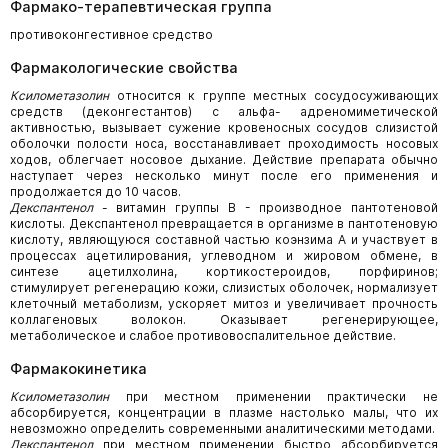
Фармако-терапевтическая группа
противоконгестивное средство
Фармакологические свойства
Ксилометазолин
относится к группе местных сосудосуживающих
средств (деконгестантов) с альфа- адреномиметической
активностью, вызывает сужение кровеносных сосудов слизистой
оболочки полости носа, восстанавливает проходимость носовых
ходов, облегчает носовое дыхание. Действие препарата обычно
наступает через несколько минут после его применения и
продолжается до 10 часов.
Декспантенол
- витамин группы В - производное пантотеновой
кислоты. Декспантенол превращается в организме в пантотеновую
кислоту, являющуюся составной частью коэнзима А и участвует в
процессах ацетилирования, углеводном и жировом обмене, в
синтезе ацетилхолина, кортикостероидов, порфиринов;
стимулирует регенерацию кожи, слизистых оболочек, нормализует
клеточный метаболизм, ускоряет митоз и увеличивает прочность
коллагеновых волокон. Оказывает регенерирующее,
метаболическое и слабое противовоспалительное действие.
Фармакокинетика
Ксилометазолин
при местном применении практически не
абсорбируется, концентрации в плазме настолько малы, что их
невозможно определить современными аналитическими методами.
Декспантенол
при местном применении быстро абсорбируется