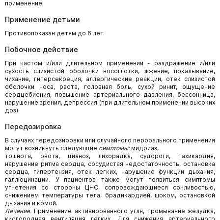
применение.
Применение детьми
Противопоказан детям до 6 лет.
Побочное действие
При частом и/или длительном применении - раздражение и/или
сухость слизистой оболочки носоглотки, жжение, покалывание,
чихание, гиперсекреция, аллергические реакции, отек слизистой
оболочки носа, рвота, головная боль, сухой ринит, ощущение
сердцебиения, повышение артериального давления, бессонница,
нарушение зрения, депрессия (при длительном применении высоких
доз).
Передозировка
В случаях передозировки или случайного перорального применения
могут возникнуть следующие
симптомы:
мидриаз,
тошнота, рвота, цианоз, лихорадка, судороги, тахикардия,
нарушение ритма сердца, сосудистая недостаточность, остановка
сердца, гипертензия, отек легких, нарушение функции дыхания,
галлюцинации. У пациентов также могут появиться симптомы
угнетения со стороны ЦНС, сопровождающиеся сонливостью,
снижением температуры тела, брадикардией, шоком, остановкой
дыхания и комой.
Лечение.
Применение активированного угля, промывание желудка,
кислородная вентиляция легких. Для снижения артериального