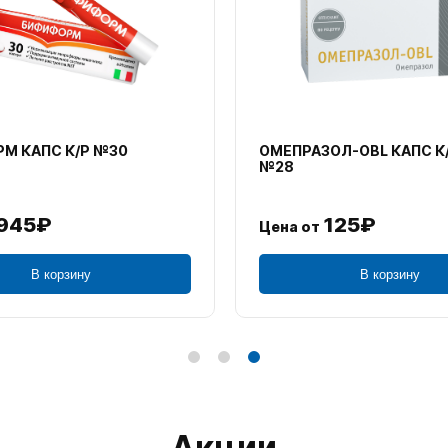
М КАПС К/Р №30
ОМЕПРАЗОЛ-OBL КАПС К
№28
945₽
125₽
Цена от
В корзину
В корзину
Акции