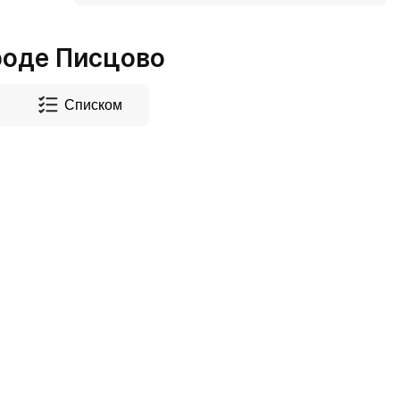
роде Писцово
Списком