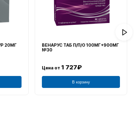
/Р 20МГ
ВЕНАРУС ТАБ П/П/О 100МГ+900МГ
№30
1 727₽
Цена от
В корзину