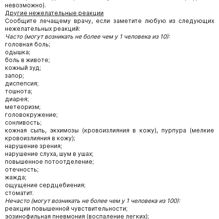
невозможно).
Другие нежелательные реакции
Сообщите лечащему врачу, если заметите любую из следующих
нежелательных реакций:
Часто (могут возникать не более чем у 1 человека из 10):
головная боль;
одышка;
боль в животе;
кожный зуд;
запор;
диспепсия;
тошнота;
диарея;
метеоризм;
головокружение;
сонливость;
кожная сыпь, экхимозы (кровоизлияния в кожу), пурпура (мелкие
кровоизлияния в кожу);
нарушение зрения;
нарушение слуха, шум в ушах;
повышенное потоотделение;
отечность;
жажда;
ощущение сердцебиения;
стоматит.
Нечасто (могут возникать не более чем у 1 человека из 100):
реакции повышенной чувствительности;
эозинофильная пневмония (воспаление легких);