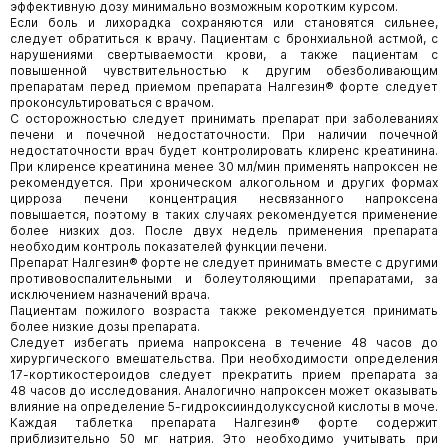
эффективную дозу минимально возможным коротким курсом.
Если боль и лихорадка сохраняются или становятся сильнее,
следует обратиться к врачу. Пациентам с бронхиальной астмой, с
нарушениями свертываемости крови, а также пациентам с
повышенной чувствительностью к другим обезболивающим
препаратам перед приемом препарата Налгезин® форте следует
проконсультироваться с врачом.
С осторожностью следует принимать препарат при заболеваниях
печени и почечной недостаточности. При наличии почечной
недостаточности врач будет контролировать клиренс креатинина.
При клиренсе креатинина менее 30 мл/мин применять напроксен не
рекомендуется. При хроническом алкогольном и других формах
цирроза печени концентрация несвязанного напроксена
повышается, поэтому в таких случаях рекомендуется применение
более низких доз. После двух недель применения препарата
необходим контроль показателей функции печени.
Препарат Налгезин® форте не следует принимать вместе с другими
противовоспалительными и болеутоляющими препаратами, за
исключением назначений врача.
Пациентам пожилого возраста также рекомендуется принимать
более низкие дозы препарата.
Следует избегать приема напроксена в течение 48 часов до
хирургического вмешательства. При необходимости определения
17-кортикостероидов следует прекратить прием препарата за
48 часов до исследования. Аналогично напроксен может оказывать
влияние на определение 5-гидроксииндолуксусной кислоты в моче.
Каждая таблетка препарата Налгезин® форте содержит
приблизительно 50 мг натрия. Это необходимо учитывать при