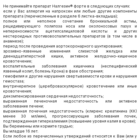
Не принимайте препарат Налгезин® форте в следующих случаях:
если у Вас аллергия на напроксен или любые другие компоненты
препарата (перечисленные в разделе 6 листка-вкладыша);
полное или неполное сочетание бронхиальной астмы,
рецидивирующего полипоза носа или околоносовых пазух и
непереносимости ацетилсалициловой кислоты и других
нестероидных противовоспалительных препаратов (в том числе в
анамнезе);
период после проведения аортокоронарного шунтирования;
эрозивно-язвенные изменения слизистой желудка или
двенадцатиперстной кишки, активное желудочно-кишечное
кровотечение;
воспалительные заболевания кишечника (неспецифический
язвенный колит, болезнь Крона) в фазе обострения;
гемофилия и другие нарушения свертываемости крови и нарушения
гемостаза;
внутричерепное (цереброваскулярное) кровотечение или иные
кровотечения;
декомпенсированная сердечная недостаточность;
выраженная печеночная недостаточность или активное
заболевание печени;
выраженная почечная недостаточность (клиренс креатинина (КК)
менее 30 мл/мин), прогрессирующие заболевания почек,
подтвержденная гиперкалиемия (повышение уровня калия в крови);
Вы беременны или кормите грудью;
Вы младше 16 лет.
Если любое из перечисленных утверждений относится к Вам (или у