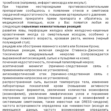
тромбозов (например, инфаркт миокарда или инсульт).
При терапии нестероидными противовоспалительными
препаратами сообщалось о появлении отеков и симптомов
сердечной недостаточности, повышении артериального давления.
Немедленно прекратите прием препарата и обратитесь за
медицинской помощью, если у Вас появится любая из
следующих
серьезных нежелательных реакций
:
развитие язвы, перфорации желудка и/или желудочно-кишечные
кровотечения иногда со смертельным исходом, особенно у
пациентов пожилого возраста, кровавая рвота, мелена (черный
полужидкий стул);
рецидив или обострение язвенного колита или болезни Крона;
буллезные реакции, включая синдром Стивенса-Джонсона и
токсический эпидермальный некролиз (сопровождается
выраженной интоксикацией, сыпью и пузырями на коже);
почечная недостаточность, почечный папиллярный некроз;
асептический менингит (причинно-следственная связь с
применением напроксена не установлена);
ангионевротический отек (причинно-следственная связь с
применением напроксена не установлена);
распространенная сыпь, высокая температура тела, изменение
лабораторных показателей крови (повышение активности
«печеночных» ферментов, увеличение количества эозинофилов
(эозинофилия)), увеличение лимфатических узлов и поражение
внутренних органов (лекарственная реакция с эозинофилией и
системными симптомами, также известная как DRESS-синдром);
частота встречаемости определена как «неизвестно» (исходя из
имеющихся данных, частоту возникновения определить