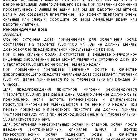
рекомендациями Вашего лечащего врача. При появлении сомнений
посоветуйтесь с Вашим лечащим врачом или работником аптеки.
Если у Вас создается впечатление, что эффект препарата очень
сильный или слабый, сообщите об этом лечащему врачу или
работнику аптеки.
Рекомендуемая доза
Взрослые
Обычно суточная доза, применяемая для облегчения боли,
составляет 1–2 таблетки (550–1100 мг). Вы не должны менять
дозировку без предварительной консультации с врачом.
При очень сильных болях и отсутствии в анамнезе желудочно-
кишечных заболеваний врач может увеличить суточную дозу до
3 таблеток (1650 мг), но не более чем на 2 недели.
При применении препарата Налгезин® форте в качестве
жаропонижающего средства начальная доза составляет 1 таблетку
(550 мг), далее принимается по ½ таблетки (275 мг) каждые 6–
8 часов.
Для предупреждения приступов мигрени рекомендуется
1 таблетка (550 мг) два раза в день. Однако лечение должно быть
прекращено, если частота, интенсивность и длительность
приступов мигрени не уменьшаются в течение 4–6 недель. При
первых признаках мигренозного приступа Вы должны принять
1½ таблетки (825 мг), а при необходимости еще ½–1 таблетку (275–
550 мг) спустя 30 минут.
Для облегчения менструальных болей и спазмов, болей после
введения внутриматочных спиралей (ВМС) и других
гинекологических болей (аднексит, роды в качестве
анальгезирующего и токолитического средства) рекомендуется