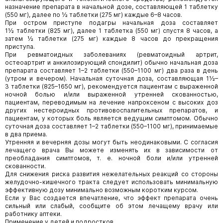
назначение препарата в начальной дозе, составляющей 1 таблетку
(550 мг), далее по ½ таблетки (275 мг) каждые 6–8 часов.
При остром приступе подагры начальная доза составляет
1½ таблетки (825 мг), далее 1 таблетка (550 мг) спустя 8 часов, а
затем ½ таблетки (275 мг) каждые 8 часов до прекращения
приступа.
При ревматоидных заболеваниях (ревматоидный артрит,
остеоартрит и анкилозирующий спондилит) обычно начальная доза
препарата составляет 1–2 таблетки (550–1100 мг) два раза в день
(утром и вечером). Начальная суточная доза, составляющая 1½–
3 таблетки (825–1650 мг), рекомендуется пациентам с выраженной
ночной болью и/или выраженной утренней скованностью,
пациентам, переводимым на лечение напроксеном с высоких доз
других нестероидных противовоспалительных препаратов, и
пациентам, у которых боль является ведущим симптомом. Обычно
суточная доза составляет 1–2 таблетки (550–1100 мг), принимаемые
в два приема.
Утренняя и вечерняя дозы могут быть неодинаковыми. С согласия
лечащего врача Вы можете изменять их в зависимости от
преобладания симптомов, т. е. ночной боли и/или утренней
скованности.
Для снижения риска развития нежелательных реакций со стороны
желудочно-кишечного тракта следует использовать минимальную
эффективную дозу минимально возможным коротким курсом.
Если у Вас создается впечатление, что эффект препарата очень
сильный или слабый, сообщите об этом лечащему врачу или
работнику аптеки.
Применение у детей и подростков