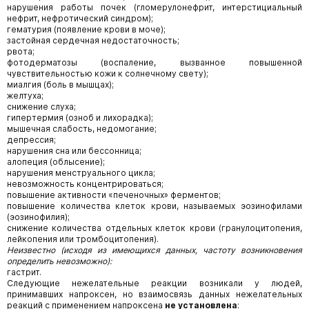
нарушения работы почек (гломерулонефрит, интерстициальный
нефрит, нефротический синдром);
гематурия (появление крови в моче);
застойная сердечная недостаточность;
рвота;
фотодерматозы (воспаление, вызванное повышенной
чувствительностью кожи к солнечному свету);
миалгия (боль в мышцах);
желтуха;
снижение слуха;
гипертермия (озноб и лихорадка);
мышечная слабость, недомогание;
депрессия;
нарушения сна или бессонница;
алопеция (облысение);
нарушения менструального цикла;
невозможность концентрироваться;
повышение активности «печеночных» ферментов;
повышение количества клеток крови, называемых эозинофилами
(эозинофилия);
снижение количества отдельных клеток крови (гранулоцитопения,
лейкопения или тромбоцитопения).
Неизвестно (исходя из имеющихся данных, частоту возникновения
определить невозможно):
гастрит.
Следующие нежелательные реакции возникали у людей,
принимавших напроксен, но взаимосвязь данных нежелательных
реакций с применением напроксена
не установлена
: