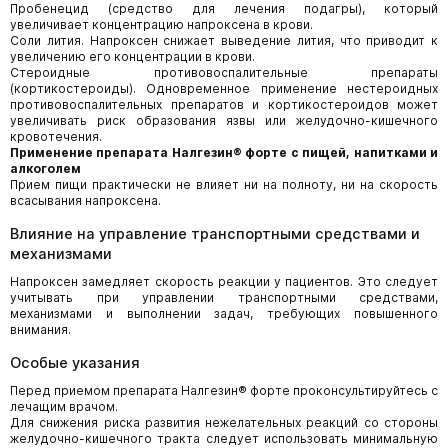
Пробенецид (средство для лечения подагры), который
увеличивает концентрацию напроксена в крови.
Соли лития. Напроксен снижает выведение лития, что приводит к
увеличению его концентрации в крови.
Стероидные противовоспалительные препараты
(кортикостероиды). Одновременное применение нестероидных
противовоспалительных препаратов и кортикостероидов может
увеличивать риск образования язвы или желудочно-кишечного
кровотечения.
Применение препарата Налгезин® форте с пищей, напитками и
алкоголем
Прием пищи практически не влияет ни на полноту, ни на скорость
всасывания напроксена.
Влияние на управление транспортными средствами и
механизмами
Напроксен замедляет скорость реакции у пациентов. Это следует
учитывать при управлении транспортными средствами,
механизмами и выполнении задач, требующих повышенного
внимания.
Особые указания
Перед приемом препарата Налгезин® форте проконсультируйтесь с
лечащим врачом.
Для снижения риска развития нежелательных реакций со стороны
желудочно-кишечного тракта следует использовать минимальную