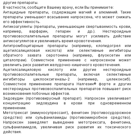
другие препараты.
В частности, сообщите Вашему врачу, если Вы принимаете:
Антацидные препараты, содержащие магний и алюминий. Такие
препараты уменьшают всасывание напроксена, что может снижать
его эффективность.
Антикоагулянты (препараты, уменьшающие свертываемость крови,
например, варфарин, гепарин и др.). Нестероидные
противовоспалительные препараты могут усиливать действие
антикоагулянтов и увеличивать время кровотечения.
Антитромбоцитарные препараты (например, клопидогрел или
ацетилсалициловая кислота) или селективные ингибиторы
обратного захвата серотонина (например, флуоксетин или
циталопрам). Совместное применение с напроксеном может
увеличить риск развития желудочно-кишечного кровотечения.
Ацетилсалициловую кислоту или другие нестероидные
противовоспалительные препараты, включая селективные
ингибиторы циклооксигеназы-2 (например, целекоксиб).
Совместное применение препарата Налгезин® форте и других
нестероидных противовоспалительных препаратов повышает риск
возникновения побочных эффектов.
Зидовудин (противовирусный препарат). Напроксен увеличивает
концентрацию зидовудина в крови при одновременном
применении.
Метотрексат (иммуносупрессант), фенитоин (противосудорожное
средство) или сульфаниламиды (противомикробное средство).
Напроксен замедляет выведение метотрексата, фенитоина,
сульфаниламидов, увеличивая риск развития их токсического
действия.