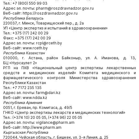
Тел.: +7 (800) 550 99 03
Адрес эл. почты: pharm@roszdravnadzor.gov.ru
Веб-сайт: https://roszdravnadzor.gov.ru
Республика Беларусь
220037, г. Минск, Товарищеский пер., д. 2а
УП «Центр экспертиз и испытаний в здравоохранении»
Тел.: +375 (17) 242 00 29
Факс: +375 (17) 242 00 29
Адрес эл. почты: rcpl@rceth.by
Веб-сайт: www.rceth.by
Республика Казахстан
010000, г. Астана, район Байконыр, ул. А. Иманова, д. 13,
БЦ «Нурсаулет 2»
РГП на ПХВ «Национальный центр экспертизы лекарственных
средств и медицинских изделий» Комитета медицинского и
фармацевтического контроля Министерства здравоохранения
Республики Казахстан
Тел.: +7 7172 235 135
Адрес эл. почты: farm@dari.kz
Веб-сайт: www.ndda.kz
Республика Армения
0051, г. Ереван, пр. Комитаса, д. 49/5
ГНКО «Центр экспертизы лекарств и медицинских технологий»
Тел.: (+374 10) 20 05 05, (+374 96) 22 05 05
Адрес эл. почты: vigilance@pharm.am
Веб-сайт: http://www.pharm.am
Кыргызская Республика
720044, Чуйская область, г. Бишкек, ул. 3-я Линия, д. 25