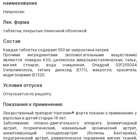
наименование
Напроксен
Лек. форма
таблетки, покрытые пленочной оболочкой
Состав
Каждая таблетка содержит 550 мг напроксена натрия.
Прочими ингредиентами (вспомогательными веществами)
являются: повидон К30, целлюлоза микрокристаллическая, тальк,
магния стеарат, вода очищенная, Опадрай 02F205004
(гипромеллоза, титана диоксид (Е171), макрогол, краситель
индигокармин (Е132)).
Условия отпуска
Отпускается по рецепту
Показания к применению
Лекарственный препарат Налгезин® форте показан к применению у
взрослых и детей старше 16 лет.
Заболевания опорно-двигательного аппарата (ревматоидный
артрит, псориатический, ювенильный хронический артрит,
анкилозирующий спондилоартрит (болезнь Бехтерева),
подагрический артрит, ревматическое поражение мягких тканей,