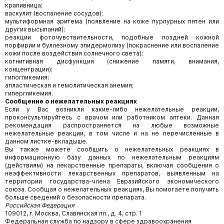
крапивница;
васкулит (воспаление сосудов);
мультиформная эритема (появление на коже пурпурных пятен или
других высыпаний);
реакции фоточувствительности, подобные поздней кожной
порфирии и буллезному эпидермолизу (покраснение или воспаление
кожи после воздействия солнечного света);
когнитивная дисфункция (снижение памяти, внимания,
концентрации);
гипогликемия;
апластическая и гемолитическая анемия;
гипергликемия.
Сообщение о нежелательных реакциях
Если у Вас возникли какие-либо нежелательные реакции,
проконсультируйтесь с врачом или работником аптеки. Данная
рекомендация распространяется на любые возможные
нежелательные реакции, в том числе и на не перечисленные в
данном листке-вкладыше.
Вы также можете сообщить о нежелательных реакциях в
информационную базу данных по нежелательным реакциям
(действиям) на лекарственные препараты, включая сообщения о
неэффективности лекарственных препаратов, выявленным на
территории государства-члена Евразийского экономического
союза. Сообщая о нежелательных реакциях, Вы помогаете получить
больше сведений о безопасности препарата.
Российская Федерация
109012, г. Москва, Славянская пл., д. 4, стр. 1
Федеральная служба по надзору в сфере здравоохранения