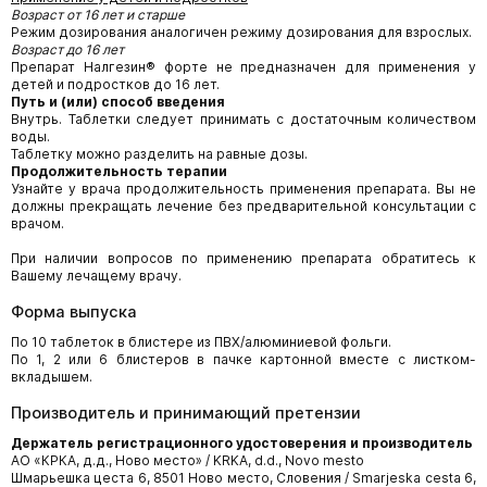
Возраст от 16 лет и старше
Режим дозирования аналогичен режиму дозирования для взрослых.
Возраст до 16 лет
Препарат Налгезин® форте не предназначен для применения у
детей и подростков до 16 лет.
Путь и (или) способ введения
Внутрь. Таблетки следует принимать с достаточным количеством
воды.
Таблетку можно разделить на равные дозы.
Продолжительность терапии
Узнайте у врача продолжительность применения препарата. Вы не
должны прекращать лечение без предварительной консультации с
врачом.
При наличии вопросов по применению препарата обратитесь к
Вашему лечащему врачу.
Форма выпуска
По 10 таблеток в блистере из ПВХ/алюминиевой фольги.
По 1, 2 или 6 блистеров в пачке картонной вместе с листком-
вкладышем.
Производитель и принимающий претензии
Держатель регистрационного удостоверения и производитель
АО «КРКА, д.д., Ново место» / KRKA, d.d., Novo mesto
Шмарьешка цеста 6, 8501 Ново место, Словения / Smarjeska cesta 6,