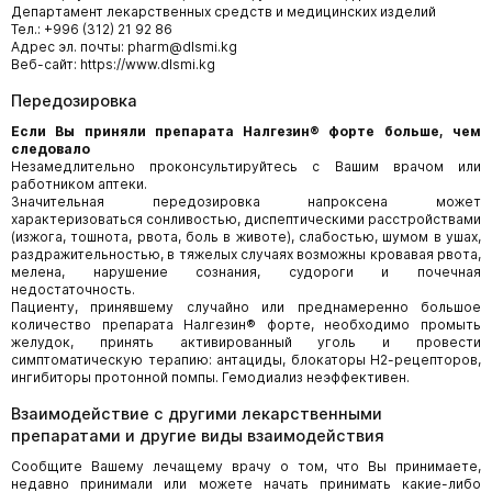
Департамент лекарственных средств и медицинских изделий
Тел.: +996 (312) 21 92 86
Адрес эл. почты: pharm@dlsmi.kg
Веб-сайт: https://www.dlsmi.kg
Передозировка
Если Вы приняли препарата Налгезин® форте больше, чем
следовало
Незамедлительно проконсультируйтесь с Вашим врачом или
работником аптеки.
Значительная передозировка напроксена может
характеризоваться сонливостью, диспептическими расстройствами
(изжога, тошнота, рвота, боль в животе), слабостью, шумом в ушах,
раздражительностью, в тяжелых случаях возможны кровавая рвота,
мелена, нарушение сознания, судороги и почечная
недостаточность.
Пациенту, принявшему случайно или преднамеренно большое
количество препарата Налгезин® форте, необходимо промыть
желудок, принять активированный уголь и провести
симптоматическую терапию: антациды, блокаторы Н2-рецепторов,
ингибиторы протонной помпы. Гемодиализ неэффективен.
Взаимодействие с другими лекарственными
препаратами и другие виды взаимодействия
Сообщите Вашему лечащему врачу о том, что Вы принимаете,
недавно принимали или можете начать принимать какие-либо