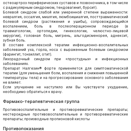
остеоартроз периферических суставов и позвоночника, в том числе
с радикулярным синдромом, тендовагинит, бурсит).
Болевой синдром слабой или умеренной степени выраженности:
невралгия, оссалгия, миалгия, люмбоишиалгия, посттравматический
болевой синдром (растяжения и ушибы), сопровождающийся
воспалением, боль в послеоперационном периоде (в
травматологии, ортопедии, гинекологии, челюстно-лицевой
хирургии), головная боль, мигрень, альгодисменорея, аднексит,
зубная боль.
В составе комплексной терапии инфекционно-воспалительных
заболеваний уха, горла, носа с выраженным болевым синдромом
(фарингит, тонзиллит, отит).
Лихорадочный синдром при «простудных» и инфекционных
заболеваниях.
Препарат Налгезин® форте применяется для симптоматической
терапии (для уменьшения боли, воспаления и снижения повышенной
температуры тела) и на прогрессирование основного заболевания
не влияет.
Если улучшение не наступило или Вы чувствуете ухудшение,
необходимо обратиться к врачу.
Фармако-терапевтическая группа
Противовоспалительные и противоревматические препараты;
нестероидные противовоспалительные и противоревматические
препараты; производные пропионовой кислоты
Противопоказания