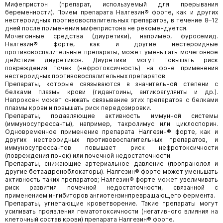
Мифепристон (препарат, используемый для прерывания
беременности). Прием препарата Налгезин® форте, как и других
нестероидных противовоспалительных препаратов, в течение 8–12
дней после применения мифепристона не рекомендуется.
Мочегонные средства (диуретики), например, фуросемид.
Налгезин® форте, как и другие нестероидные
противовоспалительные препараты, может уменьшать мочегонное
действие диуретиков. Диуретики могут повышать риск
повреждения почек (нефротоксичность) на фоне применения
нестероидных противовоспалительных препаратов.
Препараты, которые связываются в значительной степени с
белками плазмы крови (гидантоины, антикоагулянты и др.).
Напроксен может снижать связывание этих препаратов с белками
плазмы крови и повышать риск передозировки.
Препараты, подавляющие активность иммунной системы
(иммуносупрессанты), например, такролимус или циклоспорин.
Одновременное применение препарата Налгезин® форте, как и
других нестероидных противовоспалительных препаратов, и
иммуносупрессантов повышает риск нефротоксичности
(повреждения почек) или почечной недостаточности.
Препараты, снижающие артериальное давление (пропранолол и
другие бетаадреноблокаторы). Налгезин® форте может уменьшать
активность таких препаратов; Налгезин® форте может увеличивать
риск развития почечной недостаточности, связанной с
применением ингибиторов ангиотензинпревращающего фермента.
Препараты, угнетающие кроветворение. Такие препараты могут
усиливать проявления гематотоксичности (негативного влияния на
клеточный состав крови) препарата Налгезин® форте.