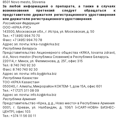
8501 Novo mesto, Slovenia
За любой информацией о препарате, а также в случаях
возникновения претензий следует обращаться к
представителю держателя регистрационного удостоверения
или держателю регистрационного удостоверения
Российская Федерация
ООО «КРКА-РУС»
143500, Московская обл., г. Истра, ул. Московская, д. 50
Тел.: +7 (495) 994 70 70
Факс: +7 (495) 994 70 78
Адрес эл. почты: krka-rus@krka.biz
Республика Беларусь
Представительство Акционерного общества «КRКА, tovarna zdravil,
d.d., Novo mesto» (Республика Словения) в Республике Беларусь
220114, г. Минск, ул. Филимонова, д. 25Г, офис 315
Тел.: 8 740 740 92 30
Факс: 8 740 740 92 30
Адрес эл. почты: info.by@krka.biz
Республика Казахстан
ТОО «КРКА Казахстан»
050040, г. Алматы, Микрорайон КОКТЕМ-1, дом 15А, офис 601
Тел.: +7 (727) 311 08 09
Адрес эл. почты: info.kz@krka.biz
Республика Армения
Представительство «Крка, д.д., Ново место» в Республике Армения
0001, г. Ереван, ул. Налбандян, д. 106/1 («САЯТ-НОВА» БИЗНЕС-
ЦЕНТР), офис 103
Тел.: +374 11 56 00 11