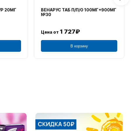
/Р 20МГ
ВЕНАРУС ТАБ П/П/О 100МГ+900МГ
№30
1 727₽
Цена от
В корзину