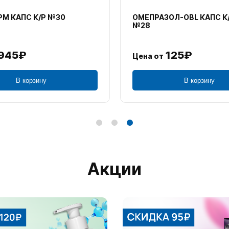
М КАПС К/Р №30
ОМЕПРАЗОЛ-OBL КАПС К
№28
945₽
125₽
Цена от
В корзину
В корзину
Акции