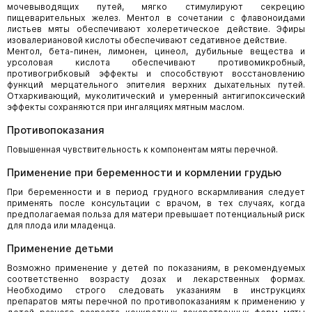
мочевыводящих путей, мягко стимулируют секрецию
пищеварительных желез. Ментол в сочетании с флавоноидами
листьев мяты обеспечивают холеретическое действие. Эфиры
изовалериановой кислоты обеспечивают седативное действие.
Ментол, бета-пинен, лимонен, цинеол, дубильные вещества и
урсоловая кислота обеспечивают противомикробный,
противогрибковый эффекты и способствуют восстановлению
функций мерцательного эпителия верхних дыхательных путей.
Отхаркивающий, муколитический и умеренный антигипоксический
эффекты сохраняются при ингаляциях мятным маслом.
Противопоказания
Повышенная чувствительность к компонентам мяты перечной.
Применение при беременности и кормлении грудью
При беременности и в период грудного вскармливания следует
применять после консультации с врачом, в тех случаях, когда
предполагаемая польза для матери превышает потенциальный риск
для плода или младенца.
Применение детьми
Возможно применение у детей по показаниям, в рекомендуемых
соответственно возрасту дозах и лекарственных формах.
Необходимо строго следовать указаниям в инструкциях
препаратов мяты перечной по противопоказаниям к применению у