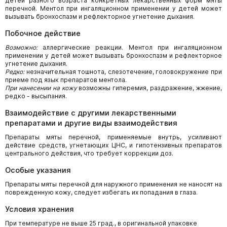
детей разного возраста конкретных лекарственных форм мяты
перечной. Ментол при ингаляционном применении у детей может
вызывать бронхоспазм и рефлекторное угнетение дыхания.
Побочное действие
Возможно:
аллергические реакции. Ментол при ингаляционном
применении у детей может вызывать бронхоспазм и рефлекторное
угнетение дыхания.
Редко:
незначительная тошнота, слезотечение, головокружение при
приеме под язык препаратов ментола.
При нанесении на кожу
возможны гиперемия, раздражение, жжение,
редко - высыпания.
Взаимодействие с другими лекарственными
препаратами и другие виды взаимодействия
Препараты мяты перечной, применяемые внутрь, усиливают
действие средств, угнетающих ЦНС, и гипотензивных препаратов
центрального действия, что требует коррекции доз.
Особые указания
Препараты мяты перечной для наружного применения не наносят на
поврежденную кожу, следует избегать их попадания в глаза.
Условия хранения
При температуре не выше 25 град., в оригинальной упаковке