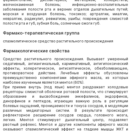
желчнокаменная болезнь; инфекционно-воспалительные
заболевания полости рта и верхних отделов дыхательных путей;
морская и воздушная болезнь, токсикоз; артралгии, миалгии,
невралгии, радикулит, ревматизм, ушибы; повреждения слизистой
полости рта и губ, зубная боль, солнечные ожоги губ.
Фармако-терапевтическая группа
спазмолитическое средство растительного происхождения
Фармакологические свойства
Средство растительного происхождения. Вызывает умеренный
седативный, антиангинальный, карминативный, антигипоксический
эффекты, холеретическое, антисептическое, обезболивающее,
противорвотное действие. Лечебные эффекты обусловлены
преимущественно компонентами эфирного масла, из которых
наиболее изученным является ментол (60%).
При приеме внутрь (под язык) ментол раздражает холодовые
рецепторы слизистой оболочки ротовой полости, что стимулирует
образование и высвобождение энкефалинов, эндорфинов,
динорфинов и пептидов, играющих важную роль в регуляции
болевых ощущений, проницаемости и тонуса сосудов, в модуляции
различных медиаторных систем. В результате происходит
рефлекторное расширение сосудов сердца, головного мозга,
легких. Ментол стимулирует дыхательный центр, подавляет
рвотный рефлекс. Ментол и другие компоненты эфирного масла
оказывают спазмолитический эффект на гладкие мышцы ЖКТ и