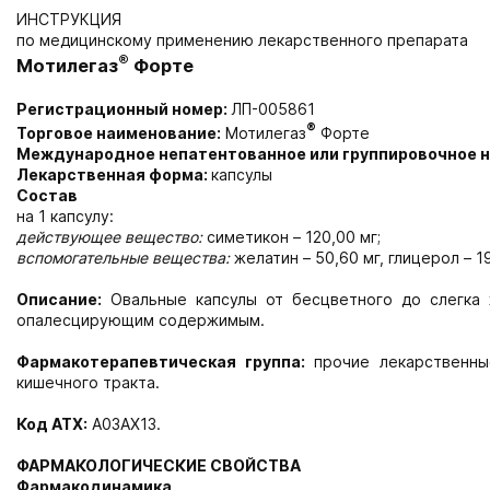
ИНСТРУКЦИЯ
по медицинскому применению лекарственного препарата
®
Мотилегаз
Форте
Регистрационный номер:
ЛП-005861
®
Торговое наименование:
Мотилегаз
Форте
Международное непатентованное или группировочное 
Лекарственная форма:
капсулы
Состав
на 1 капсулу:
действующее вещество:
симетикон – 120,00 мг;
вспомогательные вещества:
желатин – 50,60 мг, глицерол – 19
Описание:
Овальные капсулы от бесцветного до слегка ж
опалесцирующим содержимым.
Фармакотерапевтическая группа:
прочие лекарственны
кишечного тракта.
Код АТХ:
А03AX13.
ФАРМАКОЛОГИЧЕСКИЕ СВОЙСТВА
Фармакодинамика