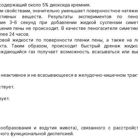
 содержащий около 5% диоксида кремния.
и свойствами, значительно уменьшает поверхностное натяже
ктивных веществ. Результаты экспериментов по пено
ие 3–6 секунд при добавлении жидкой суспензии симе
шения пены не происходит. В качестве пеногасителя симети
лее 24 часов.
овой жидкости по поверхности пленки пены, а также на л
акта. Таким образом, происходит быстрый дренаж жидко
ождающийся газ получает возможность всасываться или вы
и неактивное и не всасывающееся в желудочно-кишечном трак
твует.
вует.
ообразования и вздутия живота), связанного с расстройс
нного функциональной диспепсией.