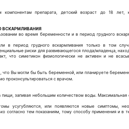
м компонентам препарата, детский возраст до 18 лет, 
ГО ВСКАРМЛИВАНИЯ
ьзовании во время беременности и в период грудного вскар
ли в период грудного вскармливания только в том случ
енциальные риски для развивающегося плода/младенца, нахо
акт, что симетикон физиологически не активен и не всасы
, что Вы могли бы быть беременной, или планируете беремен
о проконсультироваться с врачом.
ма пищи, запивая небольшим количеством воды. Максимальная
томы усугубляются, или появляются новые симптомы, не
ко согласно тем показаниям, тому способу применения и в т