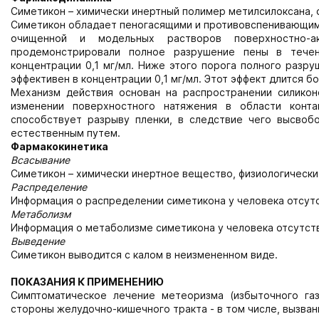
Симетикон – химически инертный полимер метилсилоксана,
Симетикон обладает пеногасящими и противовспенивающим
очищенной и модельных растворов поверхностно-а
продемонстрировали полное разрушение пены в течен
концентрации 0,1 мг/мл. Ниже этого порога полного разру
эффективен в концентрации 0,1 мг/мл. Этот эффект длится бо
Механизм действия основан на распространении силикон
изменении поверхностного натяжения в области конт
способствует разрыву пленки, в следствие чего высвоб
естественным путем.
Фармакокинетика
Всасывание
Симетикон – химически инертное вещество, физиологическ
Распределение
Информация о распределении симетикона у человека отсутс
Метаболизм
Информация о метаболизме симетикона у человека отсутст
Выведение
Симетикон выводится с калом в неизмененном виде.
ПОКАЗАНИЯ К ПРИМЕНЕНИЮ
Симптоматическое лечение метеоризма (избыточного газ
стороны желудочно-кишечного тракта - в том числе, вызва