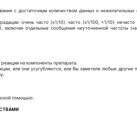
вания с достаточным количеством данных о нежелательных 
ации: очень часто (≥1/10); часто (≥1/100, <1/10); нечасто 
00), включая отдельные сообщения неуточненной частоты (ч
е реакции на компоненты препарата.
кции, или они усугубляются, или Вы заметили любые другие
у.
нской помощью.
ДСТВАМИ