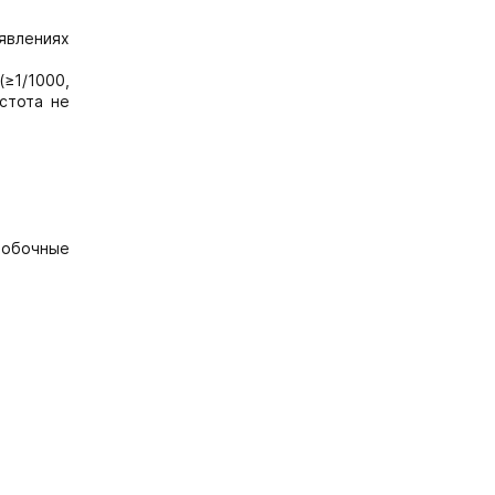
явлениях
(≥1/1000,
астота не
 побочные