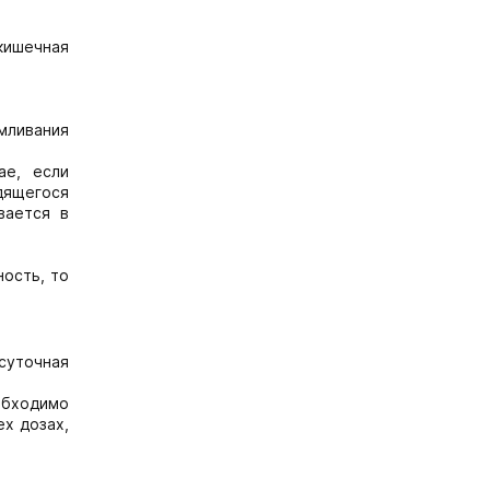
кишечная
мливания
ае, если
дящегося
вается в
ность, то
 суточная
обходимо
ех дозах,