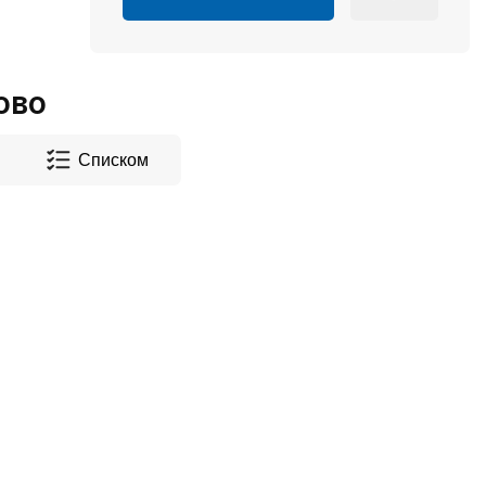
ово
Списком