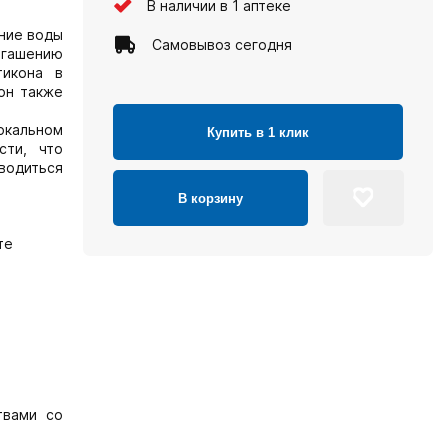
В наличии в 1 аптеке
ние воды
Самовывоз сегодня
гашению
тикона в
кон также
окальном
Купить в 1 клик
сти, что
водиться
В корзину
те
твами со