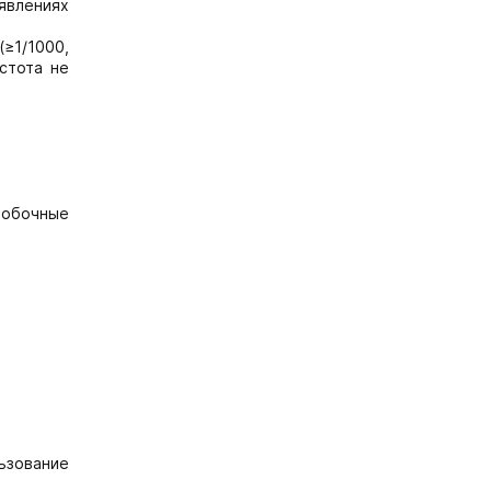
явлениях
(≥1/1000,
астота не
 побочные
ьзование