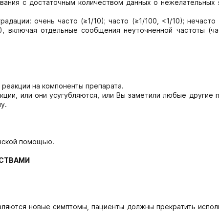
вания с достаточным количеством данных о нежелательных 
ации: очень часто (≥1/10); часто (≥1/100, <1/10); нечасто 
00), включая отдельные сообщения неуточненной частоты (ч
е реакции на компоненты препарата.
кции, или они усугубляются, или Вы заметили любые другие
у.
нской помощью.
ДСТВАМИ
вляются новые симптомы, пациенты должны прекратить испол