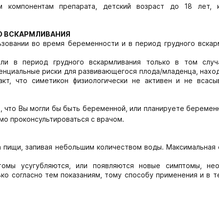
м компонентам препарата, детский возраст до 18 лет, 
ГО ВСКАРМЛИВАНИЯ
ьзовании во время беременности и в период грудного вскар
ли в период грудного вскармливания только в том случ
енциальные риски для развивающегося плода/младенца, нахо
акт, что симетикон физиологически не активен и не всасы
, что Вы могли бы быть беременной, или планируете беремен
о проконсультироваться с врачом.
ма пищи, запивая небольшим количеством воды. Максимальная
томы усугубляются, или появляются новые симптомы, не
ко согласно тем показаниям, тому способу применения и в т