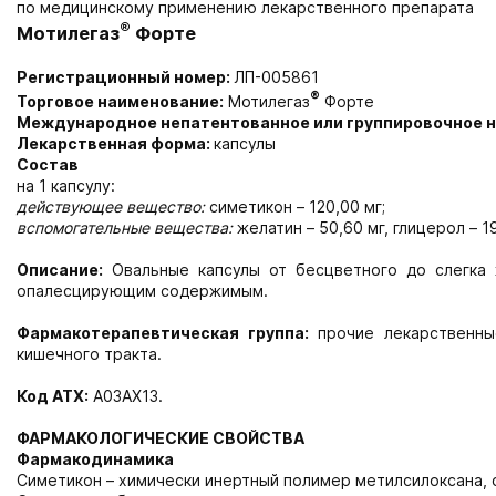
по медицинскому применению лекарственного препарата
®
Мотилегаз
Форте
Регистрационный номер:
ЛП-005861
®
Торговое наименование:
Мотилегаз
Форте
Международное непатентованное или группировочное 
Лекарственная форма:
капсулы
Состав
на 1 капсулу:
действующее вещество:
симетикон – 120,00 мг;
вспомогательные вещества:
желатин – 50,60 мг, глицерол – 19
Описание:
Овальные капсулы от бесцветного до слегка ж
опалесцирующим содержимым.
Фармакотерапевтическая группа:
прочие лекарственны
кишечного тракта.
Код АТХ:
А03AX13.
ФАРМАКОЛОГИЧЕСКИЕ СВОЙСТВА
Фармакодинамика
Симетикон – химически инертный полимер метилсилоксана,