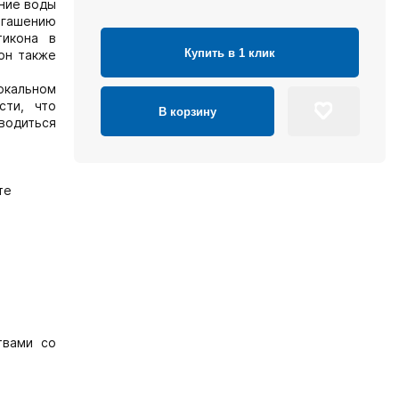
ние воды
гашению
тикона в
Купить в 1 клик
кон также
окальном
сти, что
В корзину
водиться
те
твами со