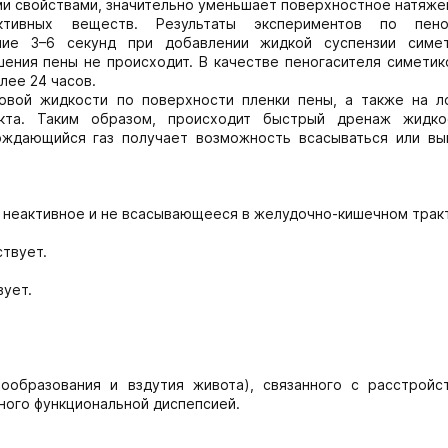
и свойствами, значительно уменьшает поверхностное натяже
ктивных веществ. Результаты экспериментов по пено
ие 3–6 секунд при добавлении жидкой суспензии симе
шения пены не происходит. В качестве пеногасителя симети
лее 24 часов.
овой жидкости по поверхности пленки пены, а также на л
акта. Таким образом, происходит быстрый дренаж жидко
ождающийся газ получает возможность всасываться или вы
и неактивное и не всасывающееся в желудочно-кишечном трак
твует.
вует.
ообразования и вздутия живота), связанного с расстройс
нного функциональной диспепсией.