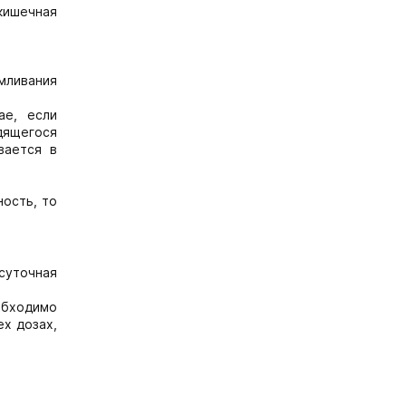
кишечная
мливания
ае, если
дящегося
вается в
ность, то
 суточная
обходимо
ех дозах,