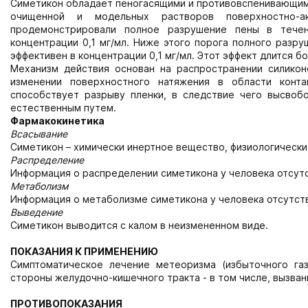
Симетикон обладает пеногасящими и противовспенивающим
очищенной и модельных растворов поверхностно-а
продемонстрировали полное разрушение пены в течен
концентрации 0,1 мг/мл. Ниже этого порога полного разру
эффективен в концентрации 0,1 мг/мл. Этот эффект длится бо
Механизм действия основан на распространении силикон
изменении поверхностного натяжения в области конт
способствует разрыву пленки, в следствие чего высвоб
естественным путем.
Фармакокинетика
Всасывание
Симетикон – химически инертное вещество, физиологическ
Распределение
Информация о распределении симетикона у человека отсутс
Метаболизм
Информация о метаболизме симетикона у человека отсутст
Выведение
Симетикон выводится с калом в неизмененном виде.
ПОКАЗАНИЯ К ПРИМЕНЕНИЮ
Симптоматическое лечение метеоризма (избыточного газ
стороны желудочно-кишечного тракта - в том числе, вызва
ПРОТИВОПОКАЗАНИЯ