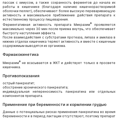
пассаж с химусом, а также сохранность ферментов до начала их
работы в кишечнике (благодаря наличию кишечнорастворимой
оболочки пеллет), обеспечивают более высокую переваривающую
активность и максимальное приближение действия препарата к
естественному процессу пищеварения.
®
Ферментативная активность препарата Микразим
проявляется
максимально через 30 мин после приема внутрь, что обеспечивает
быстроту наступления эффекта.
После взаимодействия с субстратами протеаза, липаза и амилаза в
нижних отделах кишечника теряют активность и вместе с кишечным
содержимым выводятся из организма.
Фармакокинетика
®
Микразим
не всасывается в ЖКТ и действует только в просвете
кишечника.
Противопоказания
острый панкреатит;
обострение хронического панкреатита;
индивидуальная непереносимость панкреатина или отдельных
компонентов препарата.
Применение при беременности и кормлении грудью
Данные о потенциальных рисках применения панкреатина во время
беременности и в период лактации отсутствуют, поэтому препарат