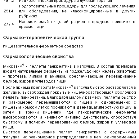
Y84.2
Радиологическая процедура и лучевая терапия
Подготовительные процедуры для последующего лечения
Z51.4
или обследования, не классифицированные в других
рубриках
Неприемлемый пищевой рацион и вредные привычки в
Z72.4
приеме пищи
Фармако-терапевтическая группа
пищеварительное ферментное средство
Фармакологические свойства
®
Микразим
- пеллеты панкреатина в капсулах. В состав препарата
входят натуральные ферменты из поджелудочной железы животных
- протеаза, липаза и амилаза, обеспечивающие переваривание
белков, жиров и углеводов пищи.
®
После приема препарата Микразим
капсула быстро растворяется в
желудке, высвобождая покрытые кишечнорастворимой оболочкой
пеллеты панкреатина. Благодаря малому размеру, пеллеты быстро
и равномерно перемешиваются с пищей и одновременно с
пищевым комком легко проникают в двенадцатиперстную кишку, а
затем в тонкий кишечник, где панкреатические ферменты
высвобождаются и начинают активно действовать, способствуя
быстрому и полному перевариванию белков, жиров и углеводов
пищи.
Быстрое перемешивание пеллет панкреатина с содержимым
желудка, их равномерное распределение в нем, одновременный