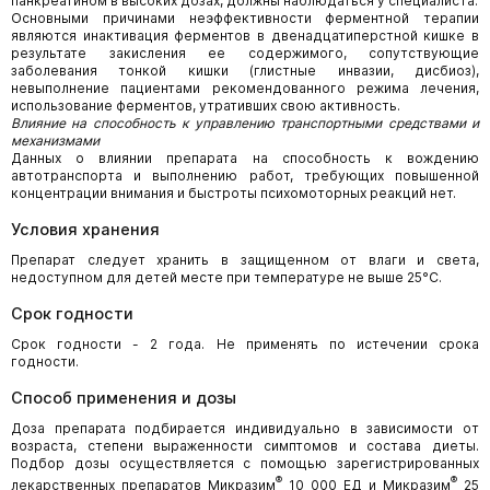
панкреатином в высоких дозах, должны наблюдаться у специалиста.
Основными причинами неэффективности ферментной терапии
являются инактивация ферментов в двенадцатиперстной кишке в
результате закисления ее содержимого, сопутствующие
заболевания тонкой кишки (глистные инвазии, дисбиоз),
невыполнение пациентами рекомендованного режима лечения,
использование ферментов, утративших свою активность.
Влияние на способность к управлению транспортными средствами и
механизмами
Данных о влиянии препарата на способность к вождению
автотранспорта и выполнению работ, требующих повышенной
концентрации внимания и быстроты психомоторных реакций нет.
Условия хранения
Препарат следует хранить в защищенном от влаги и света,
недоступном для детей месте при температуре не выше 25°С.
Срок годности
Срок годности - 2 года. Не применять по истечении срока
годности.
Способ применения и дозы
Доза препарата подбирается индивидуально в зависимости от
возраста, степени выраженности симптомов и состава диеты.
Подбор дозы осуществляется с помощью зарегистрированных
®
®
лекарственных препаратов Микразим
10 000 ЕД и Микразим
25