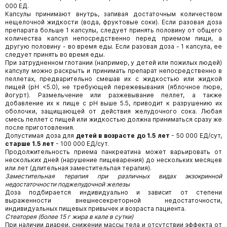
000 ЕД.
Капсулы принимают внутрь, запивая достаточным количеством
нещелочной жидкости (вода, фруктовые соки). Если разовая доза
препарата больше 1 капсулы, следует принять половину от общего
количества капсул непосредственно перед приемом пищи, а
другую половину - во время еды. Если разовая доза - 1 капсула, ее
следует принять во время еды.
При затрудненном глотании (например, у детей или пожилых людей)
капсулу можно раскрыть и принимать препарат непосредственно в
пеллетах, предварительно смешав их с жидкостью или жидкой
пищей (рН <5.0), не требующей пережевывания (яблочное пюре,
йогурт). Размельчение или разжевывание пеллет, а также
добавление их к пище с рН выше 5.5, приводит к разрушению их
оболочки, защищающей от действия желудочного сока. Любая
смесь пеллет с пищей или жидкостью должна приниматься сразу же
после приготовления.
Допустимая доза для
детей в возрасте до 1.5 лет
- 50 000 ЕД/сут,
старше 1.5 лет
- 100 000 ЕД/сут.
Продолжительность приема панкреатина может варьировать от
нескольких дней (нарушение пищеварения) до нескольких месяцев
или лет (длительная заместительпая терапия).
Заместительная терапия при различных видах экзокринной
недостаточности поджелудочной железы
Доза подбирается индивидуально и зависит от степени
выраженности внешнесекреторной недостаточности,
индивидуальных пищевых привычек и возраста пациента.
Стеаторея (более 15 г жира в кале в сутки)
При наличии диареи, снижении массы тела и отсутствии эффекта от