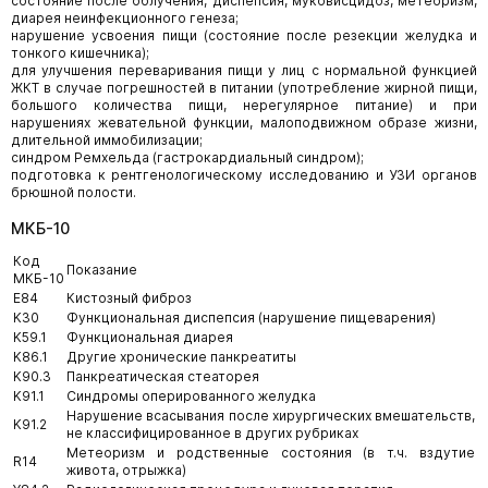
состояние после облучения, диспепсия, муковисцидоз, метеоризм,
диарея неинфекционного генеза;
нарушение усвоения пищи (состояние после резекции желудка и
тонкого кишечника);
для улучшения переваривания пищи у лиц с нормальной функцией
ЖКТ в случае погрешностей в питании (употребление жирной пищи,
большого количества пищи, нерегулярное питание) и при
нарушениях жевательной функции, малоподвижном образе жизни,
длительной иммобилизации;
синдром Ремхельда (гастрокардиальный синдром);
подготовка к рентгенологическому исследованию и УЗИ органов
брюшной полости.
МКБ-10
Код
Показание
МКБ-10
E84
Кистозный фиброз
K30
Функциональная диспепсия (нарушение пищеварения)
K59.1
Функциональная диарея
K86.1
Другие хронические панкреатиты
K90.3
Панкреатическая стеаторея
K91.1
Синдромы оперированного желудка
Нарушение всасывания после хирургических вмешательств,
K91.2
не классифицированное в других рубриках
Метеоризм и родственные состояния (в т.ч. вздутие
R14
живота, отрыжка)