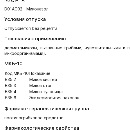
D01AC02 - Миконазол
Условия отпуска
Отпускается без рецепта
Показания к применению
дерматомикозы, вызванные грибами, чувствительными к п
микроорганизмами).
МКБ-10
Код МКБ-10
Показание
B35.2
Микоз кистей
B35.3
Микоз стоп
B35.4
Микоз туловища
B35.6
Эпидермофития паховая
Фармако-терапевтическая группа
противогрибковое средство
Фармакологические свойства