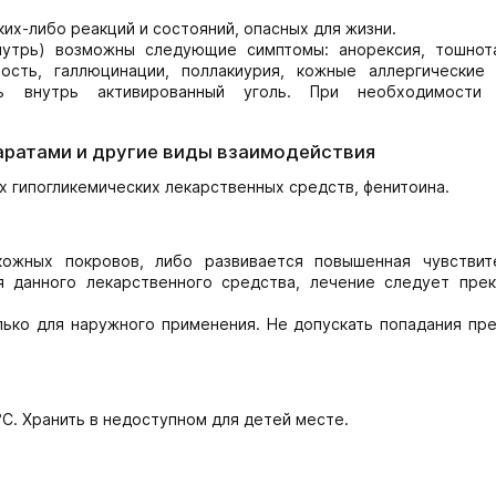
их-либо реакций и состояний, опасных для жизни.
нутрь) возможны следующие симптомы: анорексия, тошнота
ость, галлюцинации, поллакиурия, кожные аллергические 
ть внутрь активированный уголь. При необходимости 
аратами и другие виды взаимодействия
х гипогликемических лекарственных средств, фенитоина.
ожных покровов, либо развивается повышенная чувствит
я данного лекарственного средства, лечение следует прек
ько для наружного применения. Не допускать попадания пре
С. Хранить в недоступном для детей месте.