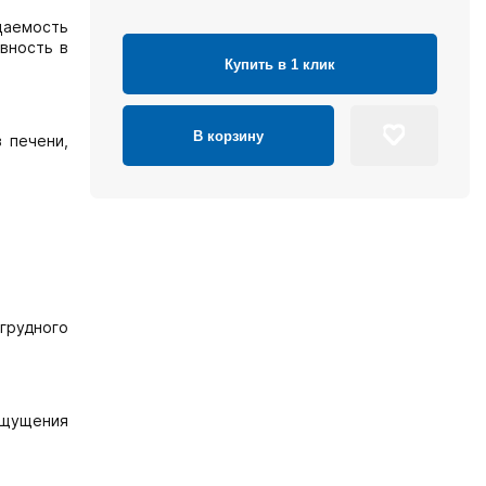
цаемость
вность в
Купить в 1 клик
В корзину
 печени,
грудного
 ощущения