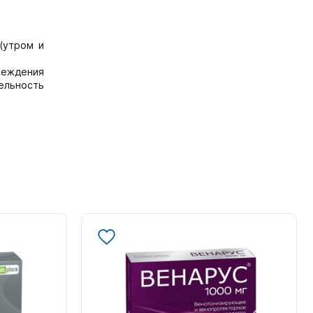
(утром и
реждения
ельность