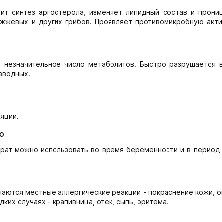
ит синтез эргостерола, изменяет липидный состав и прони
ожжевых и других грибов. Проявляет противомикробную акти
 незначительное число метаболитов. Быстро разрушается в
зводных.
яции.
ю
рат можно использовать во время беременности и в период 
чаются местные аллергические реакции - покраснение кожи,
ких случаях - крапивница, отек, сыпь, эритема.