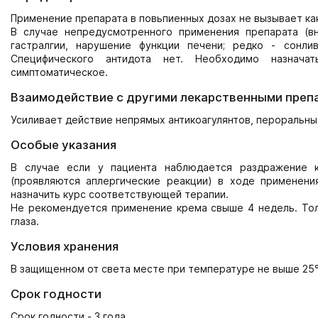
Применение препарата в повьпиенных дозах не вызывает как
В случае непредусмотренного применения препарата (в
гастралгии, нарушение функции печени; редко - сонлив
Специфического антидота нет. Необходимо назнача
симптоматическое.
Взаимодействие с другими лекарственными преп
Усиливает действие непрямых антикоагулянтов, пероральны
Особые указания
В случае если у пациента наблюдается раздражение к
(проявляются аплергические реакции) в ходе применени
назначить курс соответствующей терапии.
Не рекомендуется применение крема свыше 4 недель. Тол
глаза.
Условия хранения
В защищенном от света месте при температуре не выше 25°
Срок годности
Срок годности - 3 года.