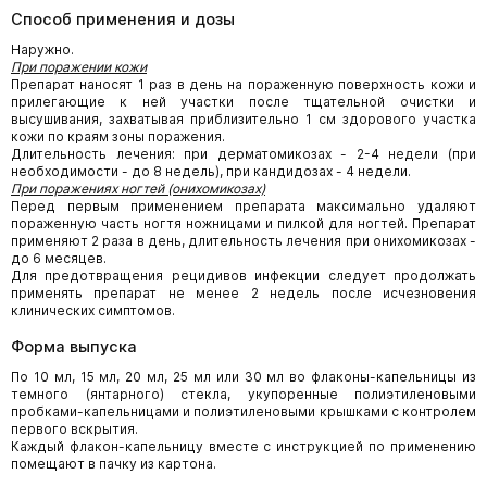
Способ применения и дозы
Наружно.
При поражении кожи
Препарат наносят 1 раз в день на пораженную поверхность кожи и
прилегающие к ней участки после тщательной очистки и
высушивания, захватывая приблизительно 1 см здорового участка
кожи по краям зоны поражения.
Длительность лечения: при дерматомикозах - 2-4 недели (при
необходимости - до 8 недель), при кандидозах - 4 недели.
При поражениях ногтей (онихомикозах)
Перед первым применением препарата максимально удаляют
пораженную часть ногтя ножницами и пилкой для ногтей. Препарат
применяют 2 раза в день, длительность лечения при онихомикозах -
до 6 месяцев.
Для предотвращения рецидивов инфекции следует продолжать
применять препарат не менее 2 недель после исчезновения
клинических симптомов.
Форма выпуска
По 10 мл, 15 мл, 20 мл, 25 мл или 30 мл во флаконы-капельницы из
темного (янтарного) стекла, укупоренные полиэтиленовыми
пробками-капельницами и полиэтиленовыми крышками с контролем
первого вскрытия.
Каждый флакон-капельницу вместе с инструкцией по применению
помещают в пачку из картона.