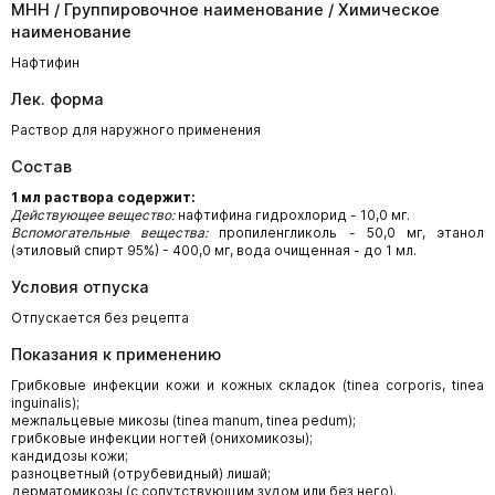
МНН / Группировочное наименование / Химическое
наименование
Нафтифин
Лек. форма
Раствор для наружного применения
Состав
1 мл раствора содержит:
Действующее вещество:
нафтифина гидрохлорид - 10,0 мг.
Вспомогательные вещества:
пропиленгликоль - 50,0 мг, этанол
(этиловый спирт 95%) - 400,0 мг, вода очищенная - до 1 мл.
Условия отпуска
Отпускается без рецепта
Показания к применению
Грибковые инфекции кожи и кожных складок (tinea corporis, tinea
inguinalis);
межпальцевые микозы (tinea manum, tinea pedum);
грибковые инфекции ногтей (онихомикозы);
кандидозы кожи;
разноцветный (отрубевидный) лишай;
дерматомикозы (с сопутствующим зудом или без него).