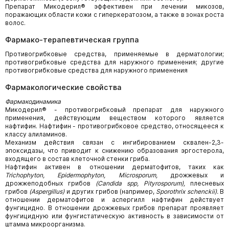
Препарат Микодерил® эффективен при лечении микозов,
поражающих области кожи с гиперкератозом, а также в зонах роста
волос.
Фармако-терапевтическая группа
Противогрибковые средства, применяемые в дерматологии;
противогрибковые средства для наружного применения; другие
противогрибковые средства для наружного применения
Фармакологические свойства
Фармакодинамика
Микодерил® - противогрибковый препарат для наружного
применения, действующим веществом которого является
нафтифин. Нафтифин - противогрибковое средство, относящееся к
классу алиламинов.
Механизм действия связан с ингибированием сквален-2,3-
эпоксидазы, что приводит к снижению образования эргостерола,
входящего в состав клеточной стенки гриба.
Нафтифин активен в отношении дерматофитов, таких как
Trichophyton,
Epidermophyton,
Microsporum,
дрожжевых и
дрожжеподобных грибов
(
Candida
spp,
Pityrosporum),
плесневых
грибов
(
Aspergillus)
и других грибов (например,
Sporothrix
schenckii).
В
отношении дерматофитов и аспергилл нафтифин действует
фунгицидно. В отношении дрожжевых грибов препарат проявляет
фунгицидную или фунгистатическую активность в зависимости от
штамма микроорганизма.