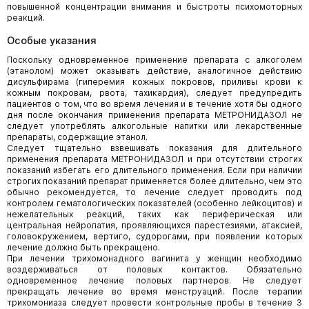
повышенной концентрации внимания и быстроты психомоторных
реакций.
Особые указания
Поскольку одновременное применение препарата с алкоголем
(этанолом) может оказывать действие, аналогичное действию
дисульфирама (гиперемия кожных покровов, приливы крови к
кожным покровам, рвота, тахикардия), следует предупредить
пациентов о том, что во время лечения и в течение хотя бы одного
дня после окончания применения препарата МЕТРОНИДАЗОЛ не
следует употреблять алкогольные напитки или лекарственные
препараты, содержащие этанол.
Следует тщательно взвешивать показания для длительного
применения препарата МЕТРОНИДАЗОЛ и при отсутствии строгих
показаний избегать его длительного применения. Если при наличии
строгих показаний препарат применяется более длительно, чем это
обычно рекомендуется, то лечение следует проводить под
контролем гематологических показателей (особенно лейкоцитов) и
нежелательных реакций, таких как периферическая или
центральная нейропатия, проявляющихся парестезиями, атаксией,
головокружением, вертиго, судорогами, при появлении которых
лечение должно быть прекращено.
При лечении трихомонадного вагинита у женщин необходимо
воздерживаться от половых контактов. Обязательно
одновременное лечение половых партнеров. Не следует
прекращать лечение во время менструаций. После терапии
трихомониаза следует провести контрольные пробы в течение 3