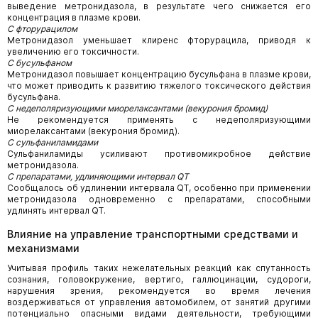
выведение метронидазола, в результате чего снижается его
концентрация в плазме крови.
С фторурацилом
Метронидазол уменьшает клиренс фторурацила, приводя к
увеличению его токсичности.
С бусульфаном
Метронидазол повышает концентрацию бусульфана в плазме крови,
что может приводить к развитию тяжелого токсического действия
бусульфана.
С недеполяризующими миорелаксантами (векурония бромид)
Не рекомендуется применять с недеполяризующими
миорелаксантами (векурония бромид).
С сульфаниламидами
Сульфаниламиды усиливают противомикробное действие
метронидазола.
С препаратами, удлиняющими интервал
QT
Сообщалось об удлинении интервала QT, особенно при применении
метронидазола одновременно с препаратами, способными
удлинять интервал QT.
Влияние на управление транспортными средствами и
механизмами
Учитывая профиль таких нежелательных реакций как спутанность
сознания, головокружение, вертиго, галлюцинации, судороги,
нарушения зрения, рекомендуется во время лечения
воздерживаться от управления автомобилем, от занятий другими
потенциально опасными видами деятельности, требующими