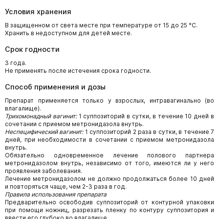
Условия хранения
В защищенном от света месте при температуре от 15 до 25 °C.
Хранить в недоступном для детей месте.
Срок годности
3 года.
Не применять после истечения срока годности.
Способ применения и дозы
Препарат применяется только у взрослых, интравагинально (во
влагалище).
Трихомонадный вагинит:
1 суппозиторий в сутки, в течение 10 дней в
сочетании с приемом метронидазола внутрь.
Неспецифический вагинит:
1 суппозиторий 2 раза в сутки, в течение 7
дней, при необходимости в сочетании с приемом метронидазола
внутрь.
Обязательно одновременное лечение полового партнера
метронидазолом внутрь, независимо от того, имеются ли у него
проявления заболевания.
Лечение метронидазолом не должно продолжаться более 10 дней
и повторяться чаще, чем 2-3 раза в год.
Правила использования препарата
Предварительно освободив суппозиторий от контурной упаковки
при помощи ножниц, разрезать пленку по контуру суппозитория и
ввести его глубоко во влагалище.