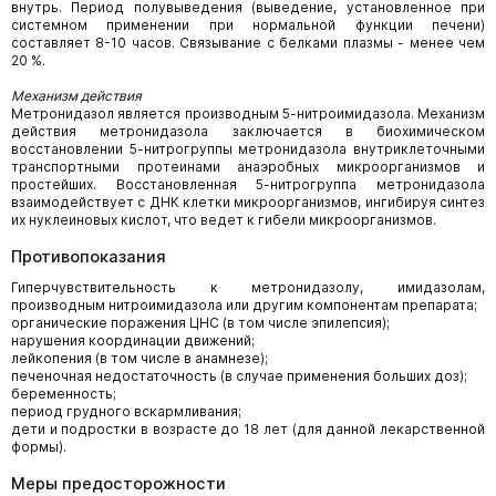
внутрь. Период полувыведения (выведение, установленное при
системном применении при нормальной функции печени)
составляет 8-10 часов. Связывание с белками плазмы - менее чем
20 %.
Механизм действия
Метронидазол является производным 5-нитроимидазола. Механизм
действия метронидазола заключается в биохимическом
восстановлении 5-нитрогруппы метронидазола внутриклеточными
транспортными протеинами анаэробных микроорганизмов и
простейших. Восстановленная 5-нитрогруппа метронидазола
взаимодействует с ДНК клетки микроорганизмов, ингибируя синтез
их нуклеиновых кислот, что ведет к гибели микроорганизмов.
Противопоказания
Гиперчувствительность к метронидазолу, имидазолам,
производным нитроимидазола или другим компонентам препарата;
органические поражения ЦНС (в том числе эпилепсия);
нарушения координации движений;
лейкопения (в том числе в анамнезе);
печеночная недостаточность (в случае применения больших доз);
беременность;
период грудного вскармливания;
дети и подростки в возрасте до 18 лет (для данной лекарственной
формы).
Меры предосторожности