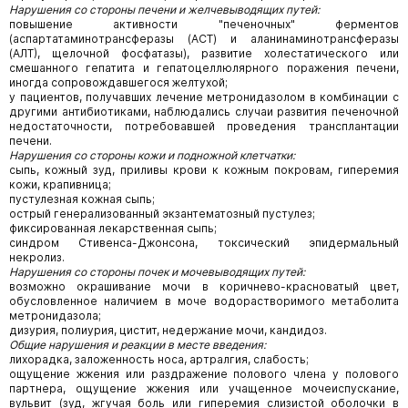
Нарушения со стороны печени и желчевыводящих путей:
повышение активности "печеночных" ферментов
(аспартатаминотрансферазы (ACT) и аланинаминотрансферазы
(АЛТ), щелочной фосфатазы), развитие холестатического или
смешанного гепатита и гепатоцеллюлярного поражения печени,
иногда сопровождавшегося желтухой;
у пациентов, получавших лечение метронидазолом в комбинации с
другими антибиотиками, наблюдались случаи развития печеночной
недостаточности, потребовавшей проведения трансплантации
печени.
Нарушения со стороны кожи и подножной клетчатки:
сыпь, кожный зуд, приливы крови к кожным покровам, гиперемия
кожи, крапивница;
пустулезная кожная сыпь;
острый генерализованный экзантематозный пустулез;
фиксированная лекарственная сыпь;
синдром Стивенса-Джонсона, токсический эпидермальный
некролиз.
Нарушения со стороны почек и мочевыводящих путей:
возможно окрашивание мочи в коричнево-красноватый цвет,
обусловленное наличием в моче водорастворимого метаболита
метронидазола;
дизурия, полиурия, цистит, недержание мочи, кандидоз.
Общие нарушения и реакции в месте введения:
лихорадка, заложенность носа, артралгия, слабость;
ощущение жжения или раздражение полового члена у полового
партнера, ощущение жжения или учащенное мочеиспускание,
вульвит (зуд, жгучая боль или гиперемия слизистой оболочки в