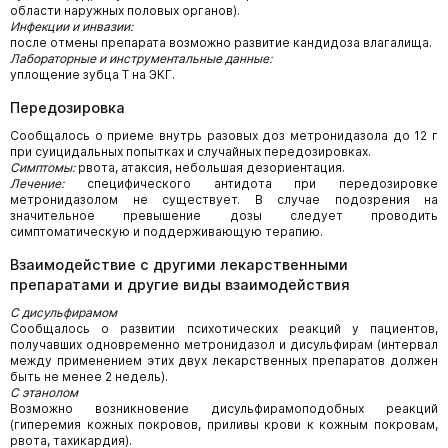
области наружных половых органов).
Инфекции и инвазии:
после отмены препарата возможно развитие кандидоза влагалища.
Лабораторные и инструментальные данные:
уплощение зубца Т на ЭКГ.
Передозировка
Сообщалось о приеме внутрь разовых доз метронидазола до 12 г
при суицидальных попытках и случайных передозировках.
Симптомы:
рвота, атаксия, небольшая дезориентация.
Лечение:
специфического антидота при передозировке
метронидазолом не существует. В случае подозрения на
значительное превышение дозы следует проводить
симптоматическую и поддерживающую терапию.
Взаимодействие с другими лекарственными
препаратами и другие виды взаимодействия
С дисульфирамом
Сообщалось о развитии психотических реакций у пациентов,
получавших одновременно метронидазол и дисульфирам (интервал
между применением этих двух лекарственных препаратов должен
быть не менее 2 недель).
С этанолом
Возможно возникновение дисульфирамоподобных реакций
(гиперемия кожных покровов, приливы крови к кожным покровам,
рвота, тахикардия).