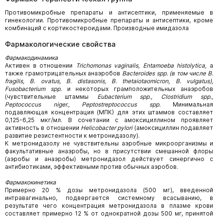
Противомикробные препараты и антисептики, применяемые в
гинекологии. Противомикробные препараты и антисептики, кроме
комбинаций с кортикостероидами. Производные имидазола
Фармакологические свойства
Фармакодинамика
Активен в отношении
Trichomonas
vaginalis
,
Entamoeba
histolytica
,
а
также грамотрицательных анаэробов
Bacteroides
spp
.
(в
том
числе
В
.
fragilis, В
.
ovatus, В
.
distasonis,
В
.
thetaiotaomicron, В
.
vulgatus),
Fusobacterium spp.
и некоторых грамположительных анаэробов
(чувствительные штаммы
Eubacterium spp., Clostridium spp.,
Peptococcus niger., Peptostreptococcus spp.
Минимальная
подавляющая концентрация (МПК) для этих штаммов составляет
0,125-6,25 мкг/мл. В сочетании с амоксициллином проявляет
активность в отношении
Helicobacter
pylori
(амоксициллин подавляет
развитие резистентности к метронидазолу).
К метронидазолу не чувствительны аэробные микроорганизмы и
факультативные анаэробы, но в присутствии смешанной флоры
(аэробы и анаэробы) метронидазол действует синергично с
антибиотиками, эффективными против обычных аэробов.
Фармакокинетика
Примерно 20 % дозы метронидазола (500 мг), введенной
интравагинально, подвергается системному всасыванию, в
результате чего концентрация метронидазола в плазме крови
составляет примерно 12 % от однократной дозы 500 мг, принятой