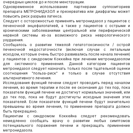
очередных циклов до и после менструации.
Одновременное использование партнерами суппозиториев
препарата МЕТРОНИДАЗОЛ и презерватива или диафрагмы может
повысить риск разрыва латекса.
Следует с осторожностью применять метронидазол у пациентов с
печеночной энцефалопатией, а также у пациентов с острыми и
хроническими заболеваниями центральной или периферической
нервной системы из-за возможного риска неврологического
ухудшения.
Сообщалось о развитии тяжелой гепатотоксичности / острой
печеночной недостаточности (включая случаи с летальным
исходом, которые очень быстро развивались после начала лечения)
у пациентов с синдромом Коккейна при лечении метронидазолом
для системного применения. Данной категории пациентов
метронидазол следует назначать только после тщательной оценки
соотношения "польза-риск" и только в случае отсутствия
альтернативного лечения.
Исследования функций печени следует проводить перед началом
лечения, во время терапии и после ее окончания до тех пор, пока
показатели функций печени не достигнут нормальных значений, или
до тех пор, пока не будут достигнуты исходные значения этих
показателей. Если показатели функций печени будут значительно
превышены во время лечения, то применение препарата должно
быть прекращено.
Пациентам с синдромом Коккейна следует рекомендовать
немедленно сообщать врачу о развитии любых симптомов
потенциального поражения печени и прекращать применение
метронидазола.