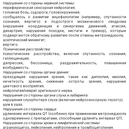
Нарушения со стороны нервной системы:
периферическая сенсорная нейропатия;
головная боль, судороги, головокружение;
сообщалось о развитии энцефалопатии (например, спутанности
сознания, вертиго) и подострого мозжечкового синдрома
(нарушение координации и синергизма движений, атаксия,
дизартрия, нарушения походки, нистагм и тремор), которые
подвергаются обратному развитию после отмены метронидазола;
асептический менингит;
вертиго.
Психические расстройства:
психотические расстройства, включая спутанность сознания,
галлюцинации;
депрессия, бессонница, раздражительность, повышенная
возбудимость.
Нарушения со стороны органа зрения:
преходящие нарушения зрения, такие как диплопия, миопия,
нечеткость зрения, снижение остроты зрения, нарушение
цветового восприятия;
нейропатия/неврит зрительного нерва.
Нарушения со стороны органа слуха и лабиринта:
нарушения слуха/потеря слуха (включая нейросенсорную глухоту);
шум в ушах.
Нарушения со стороны сердца:
удлинение интервала QT (особенно при применении метронидазола
одновременно с препаратами, способными удлинять интервал QT).
Нарушения со стороны крови и лимфатической системы:
агранулоцитоз, лейкопения, нейтропения и тромбоцитопения.