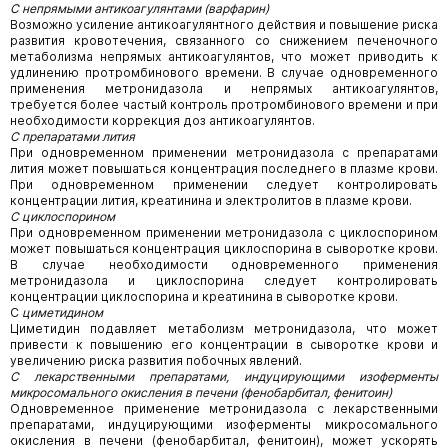
С непрямыми антикоагулянтами (варфарин)
Возможно усиление антикоагулянтного действия и повышение риска
развития кровотечения, связанного со снижением печеночного
метаболизма непрямых антикоагулянтов, что может приводить к
удлинению протромбинового времени. В случае одновременного
применения метронидазола и непрямых антикоагулянтов,
требуется более частый контроль протромбинового времени и при
необходимости коррекция доз антикоагулянтов.
С препаратами лития
При одновременном применении метронидазола с препаратами
лития может повышаться концентрация последнего в плазме крови.
При одновременном применении следует контролировать
концентрации лития, креатинина и электролитов в плазме крови.
С циклоспорином
При одновременном применении метронидазола с циклоспорином
может повышаться концентрация циклоспорина в сыворотке крови.
В случае необходимости одновременного применения
метронидазола и циклоспорина следует контролировать
концентрации циклоспорина и креатинина в сыворотке крови.
С
циметидином
Циметидин подавляет метаболизм метронидазола, что может
привести к повышению его концентрации в сыворотке крови и
увеличению риска развития побочных явлений.
С лекарственными препаратами, индуцирующими изоферменты
микросомального окисления в печени (фенобарбитал, фенитоин)
Одновременное применение метронидазола с лекарственными
препаратами, индуцирующими изоферменты микросомального
окисления в печени (фенобарбитал, фенитоин), может ускорять