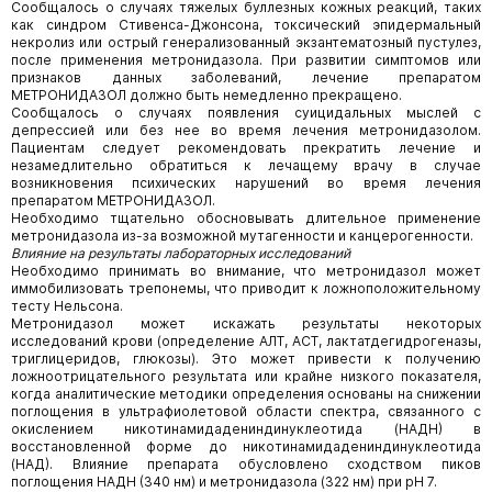
Сообщалось о случаях тяжелых буллезных кожных реакций, таких
как синдром Стивенса-Джонсона, токсический эпидермальный
некролиз или острый генерализованный экзантематозный пустулез,
после применения метронидазола. При развитии симптомов или
признаков данных заболеваний, лечение препаратом
МЕТРОНИДАЗОЛ должно быть немедленно прекращено.
Сообщалось о случаях появления суицидальных мыслей с
депрессией или без нее во время лечения метронидазолом.
Пациентам следует рекомендовать прекратить лечение и
незамедлительно обратиться к лечащему врачу в случае
возникновения психических нарушений во время лечения
препаратом МЕТРОНИДАЗОЛ.
Необходимо тщательно обосновывать длительное применение
метронидазола из-за возможной мутагенности и канцерогенности.
Влияние на результаты лабораторных исследований
Необходимо принимать во внимание, что метронидазол может
иммобилизовать трепонемы, что приводит к ложноположительному
тесту Нельсона.
Метронидазол может искажать результаты некоторых
исследований крови (определение АЛТ, ACT, лактатдегидрогеназы,
триглицеридов, глюкозы). Это может привести к получению
ложноотрицательного результата или крайне низкого показателя,
когда аналитические методики определения основаны на снижении
поглощения в ультрафиолетовой области спектра, связанного с
окислением никотинамидадениндинуклеотида (НАДН) в
восстановленной форме до никотинамидадениндинуклеотида
(НАД). Влияние препарата обусловлено сходством пиков
поглощения НАДН (340 нм) и метронидазола (322 нм) при pH 7.