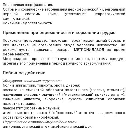
Печеночная энцефалопатия.
Острые и хронические заболевания периферической и центральной
нервной системы (риск утяжеления неврологической
симптоматики).
Почечная недостаточность.
Применение при беременности и кормлении грудью
Поскольку метронидазол проходит через плацентарный барьер и
его действие на органогенез плода человека неизвестно, не
рекомендуется назначать препарат МЕТРОНИДАЗОЛ во время
беременности.
Метронидазол проникает в грудное молоко, поэтому следует
избегать его применения в период грудного вскармливания.
Побочное действие
Желудочно-кишечные нарушения:
боли в эпигастрии, тошнота, рвота, диарея;
воспаление слизистой оболочки полости рта (глоссит, стоматит),
нарушения вкусовых ощущений ("металлический" привкус во рту),
снижение аппетита, анорексия, сухость слизистой оболочки
полости рта, запор;
панкреатит (обратимые случаи);
изменение цвета языка / "обложенный" язык (из-за чрезмерного
роста грибковой микрофлоры).
Нарушения со стороны иммунной системы:
ангионевротический отек, анафилактический шок.