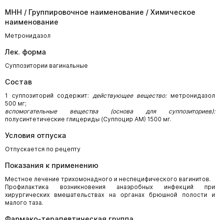
МНН / Группировочное наименование / Химическое
наименование
Метронидазол
Лек. форма
Суппозитории вагинальные
Состав
1 суппозиторий содержит:
действующее вещество:
метронидазол
500 мг;
вспомогательные вещества (основа для суппозиториев):
полусинтетические глицериды (Суппоцир AM) 1500 мг.
Условия отпуска
Отпускается по рецепту
Показания к применению
Местное лечение трихомонадного и неспецифического вагинитов.
Профилактика возникновения анаэробных инфекций при
хирургических вмешательствах на органах брюшной полости и
малого таза.
Фармако-терапевтическая группа