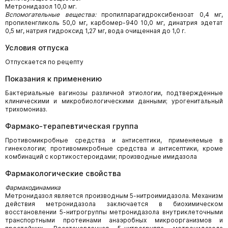
Метронидазол 10,0 мг.
Вспомогательные вещества:
пропилпарагидроксибензоат 0,4 мг,
пропиленгликоль 50,0 мг, карбомер-940 10,0 мг, динатрия эдетат
0,5 мг, натрия гидроксид 1,27 мг, вода очищенная до 1,0 г.
Условия отпуска
Отпускается по рецепту
Показания к применению
Бактериальные вагинозы различной этиологии, подтвержденные
клиническими и микробиологическими данными; урогенитальный
трихомониаз.
Фармако-терапевтическая группа
Противомикробные средства и антисептики, применяемые в
гинекологии; противомикробные средства и антисептики, кроме
комбинаций с кортикостероидами; производные имидазола
Фармакологические свойства
Фармакодинамика
Метронидазол является производным 5-нитроимидазола. Механизм
действия метронидазола заключается в биохимическом
восстановлении 5-нитрогруппы метронидазола внутриклеточными
транспортными протеинами анаэробных микроорганизмов и