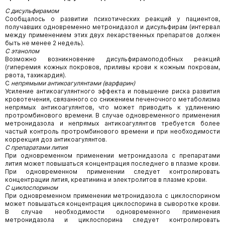
С дисульфирамом
Сообщалось о развитии психотических реакций у пациентов,
получавших одновременно метронидазол и дисульфирам (интервал
между применением этих двух лекарственных препаратов должен
быть не менее 2 недель).
С этанолом
Возможно возникновение дисульфирамоподобных реакций
(гиперемия кожных покровов, приливы крови к кожным покровам,
рвота, тахикардия).
С
непрямыми антикоагулянтами (варфарин)
Усиление антикоагулянтного эффекта и повышение риска развития
кровотечения, связанного со снижением печеночного метаболизма
непрямых антикоагулянтов, что может приводить к удлинению
протромбинового времени. В случае одновременного применения
метронидазола и непрямых антикоагулянтов требуется более
частый контроль протромбинового времени и при необходимости
коррекция доз антикоагулянтов.
С препаратами лития
При одновременном применении метронидазола с препаратами
лития может повышаться концентрация последнего в плазме крови.
При одновременном применении следует контролировать
концентрации лития, креатинина и электролитов в плазме крови.
С циклоспорином
При одновременном применении метронидазола с циклоспорином
может повышаться концентрация циклоспорина в сыворотке крови.
В случае необходимости одновременного применения
метронидазола и циклоспорина следует контролировать