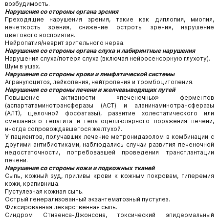
возбудимость.
Нарушения со стороны органа зрения
Преходящие нарушения зрения, такие как диплопия, миопия,
нечеткость зрения, снижение остроты зрения, нарушение
цветового восприятия.
Нейропатия/неврит зрительного нерва.
Нарушения со стороны органа слуха и лабиринтные нарушения
Нарушения слуха/потеря слуха (включая нейросенсорную глухоту).
Шум в ушах.
Нарушения со стороны крови и лимфатической системы
Агранулоцитоз, лейкопения, нейтропения и тромбоцитопения.
Нарушения со стороны печени и желчевыводящих путей
Повышение активности «печеночных» ферментов
(аспартатаминотрансферазы (ACT) и аланинаминотрансферазы
(АЛТ), щелочной фосфатазы), развитие холестатического или
смешанного гепатита и гепатоцеллюлярного поражения печени,
иногда сопровождавшегося желтухой.
У пациентов, получавших лечение метронидазолом в комбинации с
другими антибиотиками, наблюдались случаи развития печеночной
недостаточности, потребовавшей проведения трансплантации
печени.
Нарушения со стороны кожи и подкожных тканей
Сыпь, кожный зуд, приливы крови к кожным покровам, гиперемия
кожи, крапивница.
Пустулезная кожная сыпь.
Острый генерализованный экзантематозный пустулез.
Фиксированная лекарственная сыпь.
Синдром Стивенса-Джонсона, токсический эпидермальный