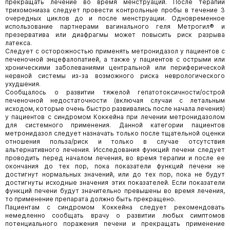
прекращать лечение во время менструаций. После терапии
трихомониаза следует провести контрольные пробы в течение 3
очередных циклов до и после менструации. Одновременное
использование партнерами вагинального геля Метрогил® и
презерватива или диафрагмы может повысить риск разрыва
латекса.
Следует с осторожностью применять метронидазол у пациентов с
печеночной энцефалопатией, а также у пациентов с острыми или
хроническими заболеваниями центральной или периферической
нервной системы из-за возможного риска неврологического
ухудшения.
Сообщалось о развитии тяжелой гепатотоксичности/острой
печеночной недостаточности (включая случаи с летальным
исходом, которые очень быстро развивались после начала лечения)
у пациентов с синдромом Коккейна при лечении метронидазолом
для системного применения. Данной категории пациентов
метронидазол следует назначать только после тщательной оценки
отношения польза/риск и только в случае отсутствия
альтернативного лечения. Исследования функций печени следует
проводить перед началом лечения, во время терапии и после ее
окончания до тех пор, пока показатели функций печени не
достигнут нормальных значений, или до тех пор, пока не будут
достигнуты исходные значения этих показателей. Если показатели
функций печени будут значительно превышены во время лечения,
то применение препарата должно быть прекращено.
Пациентам с синдромом Коккейна следует рекомендовать
немедленно сообщать врачу о развитии любых симптомов
потенциального поражения печени и прекращать применение