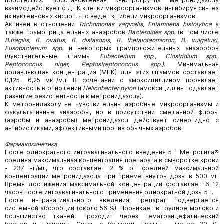
простейших. Восстановленная 5-нитрогруппа метронидазола
взаимодействует с ДНК клетки микроорганизмов, ингибируя синтез
их нуклеиновых кислот, что ведет к гибели микроорганизмов.
Активен в отношении
Trichomonas
vaginalis
,
Entamoeba
histolytica
а
также грамотрицательных анаэробов
Bacteroides
spp
.
(в том числе
B
.
fragilis
,
В.
ovatus
,
В.
distasonis
,
В.
thetaiotaomicron
,
В.
vulgatus
),
Fusobacterium
spp
.
и некоторых грамположительных анаэробов
(чувствительные штаммы
Eubacterium
spp
.,
Clostridium
spp
.,
Peptococcus
niger
,
Peptostreptococcus
spp
.).
Минимальная
подавляющая концентрация (МПК) для этих штаммов составляет
0,125- 6,25 мкг/мл. В сочетании с амоксициллином проявляет
активность в отношении
Helicobacter
pylori
(амоксициллин подавляет
развитие резистентности к метронидазолу).
К метронидазолу не чувствительны аэробные микроорганизмы и
факультативные анаэробы, но в присутствии смешанной флоры
(аэробы и анаэробы) метронидазол действует синергидно с
антибиотиками, эффективными против обычных аэробов.
Фармакокинетика
После однократного интравагинального введения 5 г Метрогила®
средняя максимальная концентрация препарата в сыворотке крови
- 237 нг/мл, что составляет 2 % от средней максимальной
концентрации метронидазола при приеме внутрь дозы в 500 мг.
Время достижения максимальной концентрации составляет 6-12
часов после интравагинального применения однократной дозы 5 г.
После интравагинального введения препарат подвергается
системной абсорбции (около 56 %). Проникает в грудное молоко и
большинство тканей, проходит через гематоэнцефалический