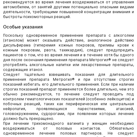
рекомендуется во время лечения воздерживаться от управления
автомобилем, от занятий другими потенциально опасными видами
деятельности, требующими повышенной концентрации внимания и
быстроты психомоторных реакций.
Особые указания
Поскольку одновременное применение препарата с алкоголем
(этанолом) может оказывать действие, аналогичное действию
дисульфирама (гиперемия кожных покровов, приливы крови к
кожным покровам, рвота, тахикардия), следует предупредить
пациентов о том, что во время лечения и в течение хотя бы одного
дня после окончания применения препарата Метрогил® не следует
употреблять алкогольные напитки или лекарственные препараты,
содержащие этанол.
Следует тщательно взвешивать показания для длительного
применения препарата Метрогил® и при отсутствии строгих
показаний избегать его длительного применения. Если при наличии
строгих показаний препарат применяется более длительно, чем это
обычно рекомендуется, то лечение следует проводить под
контролем гематологических показателей (особенно лейкоцитов) и
побочных реакций, таких как периферическая или центральная
нейропатия, проявляющихся парестезиями, атаксией,
головокружением, судорогами, при появлении которых лечение
должно быть прекращено.
При лечении трихомонадного вагинита у женщин необходимо
воздерживаться от половых контактов. Обязательно
одновременное лечение половых партнеров. Не следует