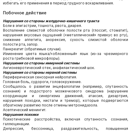
избегать его применения в период грудного вскармливания.
Побочное действие
Нарушения со стороны желудочно-кишечного тракта
Боли в эпигастрии, тошнота, рвота, диарея.
Воспаление слизистой оболочки полости рта (глоссит, стоматит),
нарушения вкусовых ощущений («металлический» привкус во рту),
снижение аппетита, анорексия, сухость слизистой оболочки
полости рта, запор.
Панкреатит (обратимые случаи).
Изменение цвета языка/«обложенный» язык (из-за чрезмерного
роста грибковой микрофлоры).
Нарушения со стороны иммунной системы
Ангионевротический отек, анафилактический шок.
Нарушения со стороны нервной системы
Периферическая сенсорная нейропатия.
Головная боль, судороги, головокружение.
Сообщалось о развитии энцефалопатии (например, спутанность
сознания) и подострого мозжечкового синдрома (нарушение
координации и синергизма движений, атаксия, дизартрия,
нарушения походки, нистагм и тремор), которые подвергаются
обратному развитию после отмены метронидазола.
Асептический менингит.
Нарушения психики
Психотические расстройства, включая спутанность сознания,
галлюцинации.
Депрессия, бессонница, раздражительность, повышенная