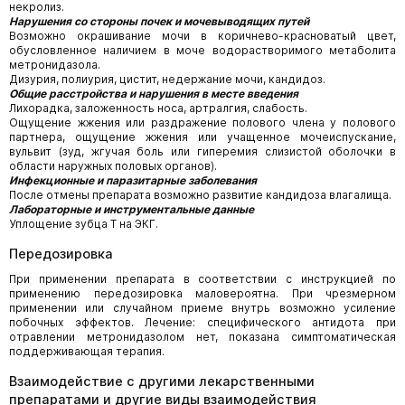
некролиз.
Нарушения со стороны почек и мочевыводящих путей
Возможно окрашивание мочи в коричнево-красноватый цвет,
обусловленное наличием в моче водорастворимого метаболита
метронидазола.
Дизурия, полиурия, цистит, недержание мочи, кандидоз.
Общие расстройства и нарушения в месте введения
Лихорадка, заложенность носа, артралгия, слабость.
Ощущение жжения или раздражение полового члена у полового
партнера, ощущение жжения или учащенное мочеиспускание,
вульвит (зуд, жгучая боль или гиперемия слизистой оболочки в
области наружных половых органов).
Инфекционные и паразитарные заболевания
После отмены препарата возможно развитие кандидоза влагалища.
Лабораторные и инструментальные данные
Уплощение зубца Т на ЭКГ.
Передозировка
При применении препарата в соответствии с инструкцией по
применению передозировка маловероятна. При чрезмерном
применении или случайном приеме внутрь возможно усиление
побочных эффектов. Лечение: специфического антидота при
отравлении метронидазолом нет, показана симптоматическая
поддерживающая терапия.
Взаимодействие с другими лекарственными
препаратами и другие виды взаимодействия