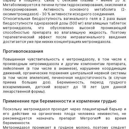
барьер и плаценту. Связь с белками плазмы - менее 20 %.
Метаболизируется в печени путем гидроксилирования, окисления и
глюкуронирования. Активность основного метаболита (2-
оксиметронидазол) - 30 % активности исходного соединения.
Относительная биодоступность вагинального геля в 2 раза выше
биодоступности одноразовой дозы (500 мг) влагалищных таблеток
метронидазола, что обусловлено высокой проникающей
способностью препарата во влагалищную жидкость. Поэтому
терапевтический эффект после интравагинального введения
достигается уже при низких концентрациях метронидазола.
Противопоказания
Повышенная чувствительность к метронидазолу, в том числе к
производным нитроимидазола и другим компонентам препарата,
лейкопения (в том числе в анамнезе), нарушение координации
движений, органические поражения центральной нервной системы
(в том числе эпилепсия), печеночная недостаточность (в случае
приема больших доз). Беременность, период грудного
вскармливания, детский возраст до 18 лет (для данной
лекарственной формы).
Применение при беременности и кормлении грудью
Поскольку метронидазол проходит через плацентарный барьер и
его действие на органогенез плода человека неизвестно, не
рекомендуется назначать препарат Метрогил® во время
беременности.
Метронидазол проникает в грудное молоко, поэтому следует