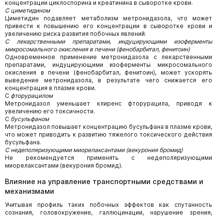
концентрации циклоспорина и креатинина в сыворотке крови.
С циметидином
Циметидин подавляет метаболизм метронидазола, что может
привести к повышению его концентрации в сыворотке крови и
увеличению риска развития побочных явлений.
С лекарственными препаратами
,
индуцирующими изоферменты
микросомального окисления в печени (фенобарбитал, фенитоин)
Одновременное применение метронидазола с лекарственными
препаратами, индуцирующими изоферменты микросомального
окисления в печени (фенобарбитал, фенитоин), может ускорять
выведение метронидазола, в результате чего снижается его
концентрация в плазме крови.
С
фторурацилом
Метронидазол уменьшает клиренс фторурацила, приводя к
увеличению его токсичности.
С
бусульфаном
Метронидазол повышает концентрацию бусульфана в плазме крови,
что может приводить к развитию тяжелого токсического действия
бусульфана.
С недеполяризующими миорелаксантами (векурония бромид)
Не рекомендуется применять с недеполяризующими
миорелаксантами (векурония бромид).
Влияние на управление транспортными средствами и
механизмами
Учитывая профиль таких побочных эффектов как спутанность
сознания, головокружение, галлюцинации, нарушение зрения,