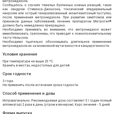
метронидазола.
Сообщалось о случаях тяжелых буллезных кожных реакций, таких
как синдром Стивенса-Джонсона, токсический эпидермальный
некролиз или острый генерализованный экзантематозный пустулез,
после применения метронидазола. При развитии симптомов или
признаков данных заболеваний, лечение препаратом Метрогил®
должно быть немедленно прекращено.
Необходимо принимать во внимание, что метронидазол может
иммобилизовать трепонемы, что приводит к ложноположительному
тесту Нельсона.
Необходимо тщательно обосновывать длительное применение
метронидазола из-за возможной мутагенности и канцерогенности.
Условия хранения
При температуре не выше 25 °С.
Хранить в местах, недоступных для детей.
Срок годности
3 года.
Не применять после истечения срока годности.
Способ применения и дозы
Интравагинально. Рекомендуемая доза составляет 5 г (один полный
аппликатор) 2 раза в день (утром и вечером). Курс лечения - 5 дней.
Форма выпуска