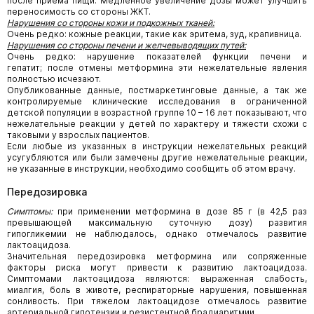
после приема пищи. Медленное увеличение дозы может улучшить
переносимость со стороны ЖКТ.
Нарушения со стороны кожи и подкожных тканей:
Очень редко: кожные реакции, такие как эритема, зуд, крапивница.
Нарушения со стороны печени и желчевыводящих путей:
Очень редко: нарушение показателей функции печени и
гепатит;
после отмены метформина эти нежелательные явления
полностью исчезают.
Опубликованные данные, постмаркетинговые данные, а так же
контролируемые клинические исследования в ограниченной
детской популяции в возрастной группе 10 – 16 лет показывают, что
нежелательные реакции у детей по характеру и тяжести схожи с
таковыми у взрослых пациентов.
Если любые из указанных в инструкции нежелательных реакций
усугубляются или были замечены другие нежелательные реакции,
не указанные в инструкции, необходимо сообщить об этом врачу.
Передозировка
Симптомы:
при применении метформина в дозе 85 г (в 42,5 раз
превышающей максимальную суточную дозу) развития
гипогликемии не наблюдалось, однако отмечалось развитие
лактоацидоза.
Значительная передозировка метформина или сопряженные
факторы риска могут привести к развитию лактоацидоза.
Симптомами лактоацидоза являются: выраженная слабость,
миалгия, боль в животе, респираторные нарушения, повышенная
сонливость. При тяжелом лактоацидозе отмечалось развитие
артериальной гипотензии и резистентной брадиаритмии.