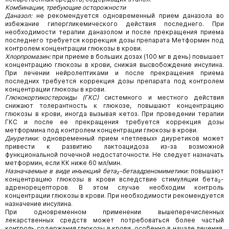
Комбинации, требующие осторожности
Даназол:
не рекомендуется одновременный прием даназола во
избежание гипергликемического действия последнего. При
необходимости терапии даназолом и после прекращения приема
последнего требуется коррекция дозы препарата Метформин под
контролем концентрации глюкозы в крови.
Хлорпромазин:
при приеме в больших дозах (100 мг в день) повышает
концентрацию глюкозы в крови, снижая высвобождение инсулина.
При лечении нейролептиками и после прекращения приема
последних требуется коррекция дозы препарата под контролем
концентрации глюкозы в крови.
Глюкокортикостероиды (ГКС)
системного и местного действия
снижают толерантность к глюкозе, повышают концентрацию
глюкозы в крови, иногда вызывая кетоз. При проведении терапии
ГКС и после ее прекращения требуется коррекция дозы
метформина под контролем концентрации глюкозы в крови.
Диуретики:
одновременный прием «петлевых» диуретиков может
привести к развитию лактоацидоза из-за возможной
функциональной почечной недостаточности. Не следует назначать
метформин, если КК ниже 60 мл/мин.
Назначаемые в виде инъекций бета₂-бетаадреномиметики:
повышают
концентрацию глюкозы в крови вследствие стимуляции бета₂-
адренорецепторов. В этом случае необходим контроль
концентрации глюкозы в крови. При необходимости рекомендуется
назначение инсулина.
При одновременном применении вышеперечисленных
лекарственных средств может потребоваться более частый
контроль содержания глюкозы в крови, особенно в начале лечения.