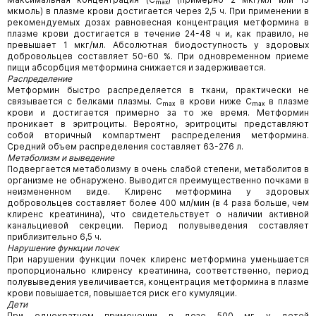
мкмоль) в плазме крови достигается через 2,5 ч. При применении в
рекомендуемых дозах равновесная концентрация метформина в
плазме крови достигается в течение 24-48 ч и, как правило, не
превышает 1 мкг/мл. Абсолютная биодоступность у здоровых
добровольцев составляет 50-60 %. При одновременном приеме
пищи абсорбция метформина снижается и задерживается.
Распределение
Метформин быстро распределяется в ткани, практически не
связывается с белками плазмы. Сₘₐₓ в крови ниже Сₘₐₓ в плазме
крови и достигается примерно за то же время. Метформин
проникает в эритроциты. Вероятно, эритроциты представляют
собой вторичный компартмент распределения метформина.
Средний объем распределения составляет 63-276 л.
Метаболизм и выведение
Подвергается метаболизму в очень слабой степени, метаболитов в
организме не обнаружено. Выводится преимущественно почками в
неизмененном виде. Клиренс метформина у здоровых
добровольцев составляет более 400 мл/мин (в 4 раза больше, чем
клиренс креатинина), что свидетельствует о наличии активной
канальциевой секреции. Период полувыведения составляет
приблизительно 6,5 ч.
Нарушение функции почек
При нарушении функции почек клиренс метформина уменьшается
пропорционально клиренсу креатинина, соответственно, период
полувыведения увеличивается, концентрация метформина в плазме
крови повышается, повышается риск его кумуляции.
Дети
При однократном применении в дозе 500 мг у детей