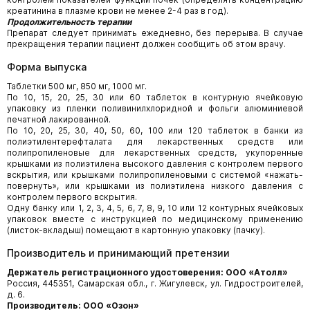
креатинина в плазме крови не менее 2-4 раз в год).
Продолжительность терапии
Препарат следует принимать ежедневно, без перерыва. В случае
прекращения терапии пациент должен сообщить об этом врачу.
Форма выпуска
Таблетки 500 мг, 850 мг, 1000 мг.
По 10, 15, 20, 25, 30 или 60 таблеток в контурную ячейковую
упаковку из пленки поливинилхлоридной и фольги алюминиевой
печатной лакированной.
По 10, 20, 25, 30, 40, 50, 60, 100 или 120 таблеток в банки из
полиэтилентерефталата для лекарственных средств или
полипропиленовые для лекарственных средств, укупоренные
крышками из полиэтилена высокого давления с контролем первого
вскрытия, или крышками полипропиленовыми с системой «нажать-
повернуть», или крышками из полиэтилена низкого давления с
контролем первого вскрытия.
Одну банку или 1, 2, 3, 4, 5, 6, 7, 8, 9, 10 или 12 контурных ячейковых
упаковок вместе с инструкцией по медицинскому применению
(листок-вкладыш) помещают в картонную упаковку (пачку).
Производитель и принимающий претензии
Держатель регистрационного удостоверения: ООО «Атолл»
Россия, 445351, Самарская обл., г. Жигулевск, ул. Гидростроителей,
д. 6.
Производитель: ООО «Озон»