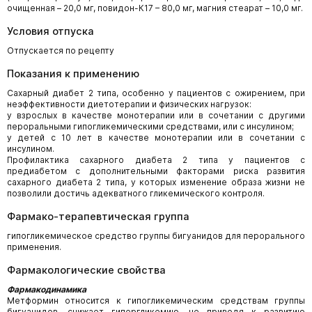
очищенная – 20,0 мг, повидон-К17 – 80,0 мг, магния стеарат – 10,0 мг.
Условия отпуска
Отпускается по рецепту
Показания к применению
Сахарный диабет 2 типа, особенно у пациентов с ожирением, при
неэффективности диетотерапии и физических нагрузок:
у взрослых в качестве монотерапии или в сочетании с другими
пероральными гипогликемическими средствами, или с инсулином;
у детей с 10 лет в качестве монотерапии или в сочетании с
инсулином.
Профилактика сахарного диабета 2 типа у пациентов с
предиабетом с дополнительными факторами риска развития
сахарного диабета 2 типа, у которых изменение образа жизни не
позволили достичь адекватного гликемического контроля.
Фармако-терапевтическая группа
гипогликемическое средство группы бигуанидов для перорального
применения.
Фармакологические свойства
Фармакодинамика
Метформин относится к гипогликемическим средствам группы
бигуанидов, снижает гипергликемию, не приводя к развитию