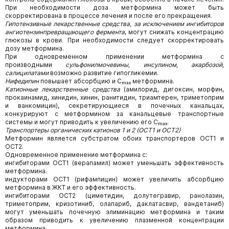
При необходимости доза метформина может быть
скорректирована в процессе лечения и после его прекращения.
Гипотензивные лекарственные средства, за исключением ингибиторов
ангиотензинпревращающего фермента
, могут снижать концентрацию
глюкозы в крови. При необходимости следует скорректировать
дозу метформина.
При одновременном применении метформина с
производными
сульфонилмочевины, инсулином, акарбозой,
салицилатами
возможно развитие гипогликемии.
Нифедипин
повышает абсорбцию и Сₘₐₓ метформина.
Катионные лекарственные средства
(амилорид, дигоксин, морфин,
прокаинамид, хинидин, хинин, ранитидин, триамтерен, триметоприм
и ванкомицин), секретирующиеся в почечных канальцах,
конкурируют с метформином за канальцевые транспортные
системы и могут приводить к увеличению его Сₘₐₓ.
Транспортеры органических катионов 1 и 2 (ОСТ1 и ОСТ2)
Метформин является субстратом обоих транспортеров ОСТ1 и
ОСТ2.
Одновременное применение метформина с:
ингибиторами ОСТ1 (верапамил) может уменьшать эффективность
метформина.
индукторами ОСТ1 (рифампицин) может увеличить абсорбцию
метформина в ЖКТ и его эффективность.
ингибиторами ОСТ2 (циметидин, долутегравир, ранолазин,
триметоприм, кризотиниб, олапариб, даклатасвир, вандетаниб)
могут уменьшать почечную элиминацию метформина и таким
образом приводить к увеличению плазменной концентрации
метформина.