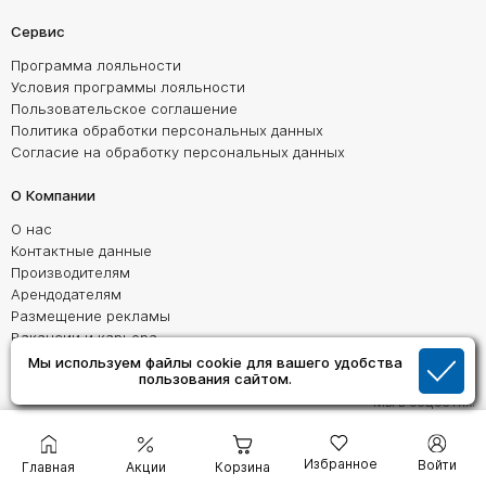
Сервис
Программа лояльности
Условия программы лояльности
Пользовательское соглашение
Политика обработки персональных данных
Согласие на обработку персональных данных
О Компании
О нас
Контактные данные
Производителям
Арендодателям
Размещение рекламы
Вакансии и карьера
Наши партнеры
Мы используем файлы cookie для вашего удобства
пользования сайтом.
Мы в соцсетях:
Телефон горячей линии:
8-800-234-99-66
Пн-Пт: 9:00 - 18:00
Избранное
Войти
Главная
Акции
Корзина