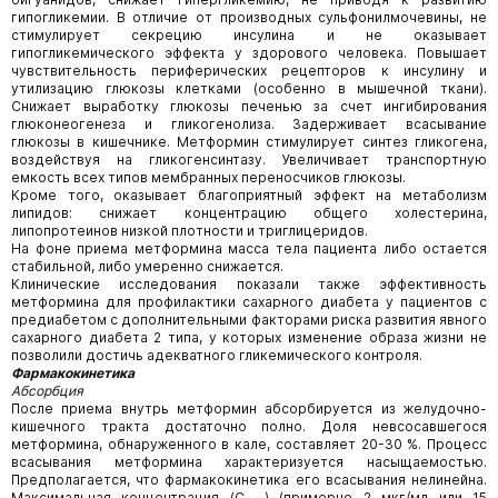
гипогликемии. В отличие от производных сульфонилмочевины, не
стимулирует секрецию инсулина и не оказывает
гипогликемического эффекта у здорового человека. Повышает
чувствительность периферических рецепторов к инсулину и
утилизацию глюкозы клетками (особенно в мышечной ткани).
Снижает выработку глюкозы печенью за счет ингибирования
глюконеогенеза и гликогенолиза. Задерживает всасывание
глюкозы в кишечнике. Метформин стимулирует синтез гликогена,
воздействуя на гликогенсинтазу. Увеличивает транспортную
емкость всех типов мембранных переносчиков глюкозы.
Кроме того, оказывает благоприятный эффект на метаболизм
липидов: снижает концентрацию общего холестерина,
липопротеинов низкой плотности и триглицеридов.
На фоне приема метформина масса тела пациента либо остается
стабильной, либо умеренно снижается.
Клинические исследования показали также эффективность
метформина для профилактики сахарного диабета у пациентов с
предиабетом с дополнительными факторами риска развития явного
сахарного диабета 2 типа, у которых изменение образа жизни не
позволили достичь адекватного гликемического контроля.
Фармакокинетика
Абсорбция
После приема внутрь метформин абсорбируется из желудочно-
кишечного тракта достаточно полно. Доля невсосавшегося
метформина, обнаруженного в кале, составляет 20-30 %. Процесс
всасывания метформина характеризуется насыщаемостью.
Предполагается, что фармакокинетика его всасывания нелинейна.
Максимальная концентрация (Сₘₐₓ) (примерно 2 мкг/мл или 15