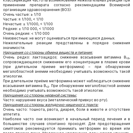
Классификация частоты возникновения нежелательных реакций при
применении препарата согласно рекомендациям Всемирной
организации здравоохранения (ВОЗ):
Очень частые: ≥ 1/10
Частые:
≥ 1/100, < 1/10
Нечастые: ≥ 1/1000, < 1/100
Редкие: ≥ 1/10 000, < 1/1000
Очень редкие: < 1/10 000
Неизвестные: не могут оцениваться при имеющихся данных.
Нежелательные реакции представлены в порядке снижения
значимости.
Нарушения со стороны обмена веществ и питания:
Очень редко: лактоацидоз; снижение всасывания витамина В₁₂,
сопровождающееся снижением его концентрации в плазме крови
(при длительном приеме метформина) – при обнаружении
мегалобластной анемии необходимо учитывать возможность такой
этиологии.
При длительном приёме метформина может наблюдаться снижение
всасывания витамина В₁₂. При обнаружении мегалобластной анемии
необходимо учитывать возможность такой этиологии.
Нарушения со стороны нервной системы:
Часто: нарушение вкуса (металлический привкус во рту).
Нарушения со стороны желудочно-кишечного тракта:
Очень часто: тошнота, рвота, диарея, боли в животе и отсутствие
аппетита.
Наиболее часто они возникают в начальный период лечения и в
большинстве случаев спонтанно проходят. Для предотвращения
симптомов рекомендуется принимать метформин во время или