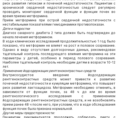
риск развития гипоксии и почечной недостаточности. Пациентам с
хронической сердечной недостаточностью следует регулярно
проводить мониторинг сердечной функции и функции почек во
время приема метформина.
Приём метформина при острой сердечной недостаточности с
нестабильными показателями гемодинамики противопоказан.
Дети и подростки
Диагноз сахарного диабета 2 типа должен быть подтвержден до
начала лечения метформином.
В ходе клинических исследований продолжительностью 1 год было
показано, что метформин не влияет на рост и половое созревание.
Однако в виду отсутствия долгосрочных данных, рекомендован
тщательный контроль последующего влияния метформина на эти
параметры у детей, особенно в период полового созревания.
Наиболее тщательный контроль необходим детям в возрасте 10-12
лет.
Применение йодсодержащих рентгеноконтрастных средств
Внутрисосудистое введение йодсодержащих
рентгеноконтрастных средств может привести к развитию
почечной недостаточности и кумуляции метформина, что повышает
риск развития лактоацидоза. Метформин необходимо отменить, в
зависимости от функции почек, за 48 ч до или во время
рентгенологического исследования с применением
йодсодержащих рентгеноконтрастных средств, и не возобновлять
прием ранее 48 ч после него, при условии, что в ходе обследования
функция почек была признана нормальной.
Другие меры предосторожности:
Пациентам рекомендуется продолжать соблюдать диету с