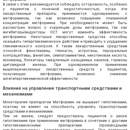
В связи с этим рекомендуется соблюдать осторожность, особенно
у пациентов с почечной недостаточностью, когда эти
лекарственные препараты принимаются одновременно с
метформином, так как возможно повышение плазменной
концентрации метформина. При необходимости может быть
рассмотрен вопрос о коррекции дозы метформина, так как
ингибиторы/индукторы ОСТ могут изменять эффективность
метформина. Некоторые лекарственные средства способны
оказывать гипергликемическое действие и приводить к ухудшению
гликемического контроля. К таким лекарственным средствам
относятся фенотиазины, глюкагон, эстрогены, пероральные
контрацептивы, фенитоин, симпатомиметики, никотиновая кислота,
изониазид, блокаторы «медленных» кальциевых каналов, гормоны
щитовидной железы. При одновременном применении
вышеперечисленных лекарственных средств у пациентов,
получающих метформин, возможно снижение
антигипергликемической эффективности.
Влияние на управление транспортными средствами и
механизмами
Монотерапия препаратом Метформин не вызывает гипогликемии,
поэтому не влияет на способность управлять транспортными
средствами и механизмами.
Тем не менее, следует предостеречь пациентов о риске
гипогликемии при применении метформина в сочетании с другими
гипогликемическими препаратами (производными
сульфонилмочевины, репаглинидом, инсулином). При появлении