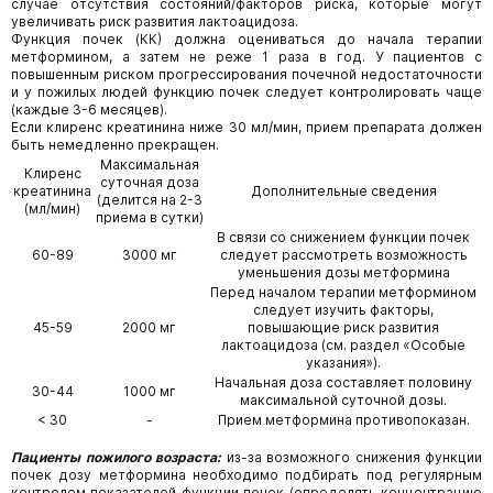
случае отсутствия состояний/факторов риска, которые могут
увеличивать риск развития лактоацидоза.
Функция почек (КК) должна оцениваться до начала терапии
метформином, а затем не реже 1 раза в год. У пациентов с
повышенным риском прогрессирования почечной недостаточности
и у пожилых людей функцию почек следует контролировать чаще
(каждые 3-6 месяцев).
Если клиренс креатинина ниже 30 мл/мин, прием препарата должен
быть немедленно прекращен.
Максимальная
Клиренс
суточная доза
креатинина
Дополнительные сведения
(делится на 2-3
(мл/мин)
приема в сутки)
В связи со снижением функции почек
60-89
3000 мг
следует рассмотреть возможность
уменьшения дозы метформина
Перед началом терапии метформином
следует изучить факторы,
45-59
2000 мг
повышающие риск развития
лактоацидоза (см. раздел «Особые
указания»).
Начальная доза составляет половину
30-44
1000 мг
максимальной суточной дозы.
< 30
-
Прием метформина противопоказан.
Пациенты пожилого возраста:
из-за возможного снижения функции
почек дозу метформина необходимо подбирать под регулярным
контролем показателей функции почек (определять концентрацию