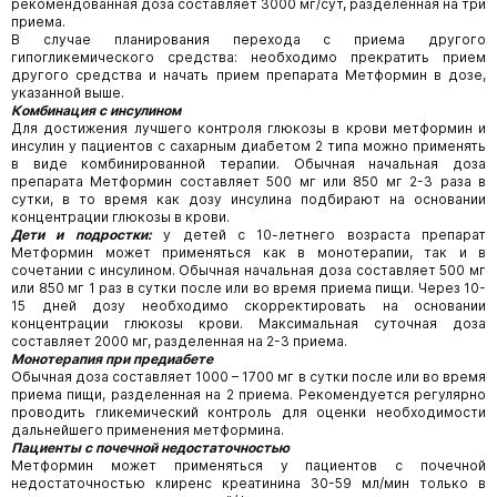
рекомендованная доза составляет 3000 мг/сут, разделенная на три
приема.
В случае планирования перехода с приема другого
гипогликемического средства: необходимо прекратить прием
другого средства и начать прием препарата Метформин в дозе,
указанной выше.
Комбинация с инсулином
Для достижения лучшего контроля глюкозы в крови метформин и
инсулин у пациентов с сахарным диабетом 2 типа можно применять
в виде комбинированной терапии. Обычная начальная доза
препарата Метформин составляет 500 мг или 850 мг 2-3 раза в
сутки, в то время как дозу инсулина подбирают на основании
концентрации глюкозы в крови.
Дети и подростки:
у детей с 10-летнего возраста препарат
Метформин может применяться как в монотерапии, так и в
сочетании с инсулином. Обычная начальная доза составляет 500 мг
или 850 мг 1 раз в сутки после или во время приема пищи. Через 10-
15 дней дозу необходимо скорректировать на основании
концентрации глюкозы крови. Максимальная суточная доза
составляет 2000 мг, разделенная на 2-3 приема.
Монотерапия при предиабете
Обычная доза составляет 1000 – 1700 мг в сутки после или во время
приема пищи, разделенная на 2 приема. Рекомендуется регулярно
проводить гликемический контроль для оценки необходимости
дальнейшего применения метформина.
Пациенты с почечной недостаточностью
Метформин может применяться у пациентов с почечной
недостаточностью клиренс креатинина 30-59 мл/мин только в