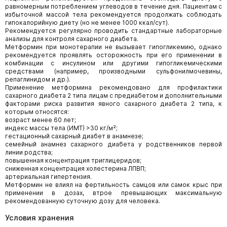
равномерным потреблением углеводов в течение дня. Пациентам с
избыточной массой тела рекомендуется продолжать соблюдать
гипокалорийную диету (но не менее 1000 ккал/сут).
Рекомендуется регулярно проводить стандартные лабораторные
анализы для контроля сахарного диабета.
Метформин при монотерапии не вызывает гипогликемию, однако
рекомендуется проявлять осторожность при его применении в
комбинации с инсулином или другими гипогликемическими
средствами (например, производными сульфонилмочевины,
репаглинидом и др.).
Применение метформина рекомендовано для профилактики
сахарного диабета 2 типа лицам с предиабетом и дополнительными
факторами риска развития явного сахарного диабета 2 типа, к
которым относятся:
возраст менее 60 лет;
индекс массы тела (ИМТ) >30 кг/м²;
гестационный сахарный диабет в анамнезе;
семейный анамнез сахарного диабета у родственников первой
линии родства;
повышенная концентрация триглицеридов;
сниженная концентрация холестерина ЛПВП;
артериальная гипертензия.
Метформин не влиял на фертильность самцов или самок крыс при
применении в дозах, втрое превышающих максимальную
рекомендованную суточную дозу для человека.
Условия хранения