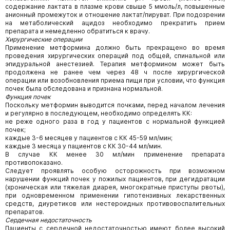
содержание лактата в плазме крови свыше 5 ммоль/л, повышенные
анионный промежуток и отношение лактат/пируват. При подозрении
на метаболический ацидоз необходимо прекратить прием
препарата и немедленно обратиться к врачу.
Хирургические операции
Применение метформина должно быть прекращено во время
проведения хирургических операций под общей, спинальной или
эпидуральной анестезией. Терапия метформином может быть
продолжена не ранее чем через 48 ч после хирургической
операции или возобновления приема пищи при условии, что функция
почек была обследована и признана нормальной.
Функция почек
Поскольку метформин выводится почками, перед началом лечения
и регулярно в последующем, необходимо определять КК:
не реже одного раза в год у пациентов с нормальной функцией
почек;
каждые 3-6 месяцев у пациентов с КК 45-59 мл/мин;
каждые 3 месяца у пациентов с КК 30-44 мл/мин.
В случае КК менее 30 мл/мин применение препарата
противопоказано.
Следует проявлять особую осторожность при возможном
нарушении функций почек у пожилых пациентов, при дегидратации
(хроническая или тяжелая диарея, многократные приступы рвоты),
при одновременном применении гипотензивных лекарственных
средств, диуретиков или нестероидных противовоспалительных
препаратов.
Сердечная недостаточность
Пациенты с сердечной недостаточностью имеют более высокий