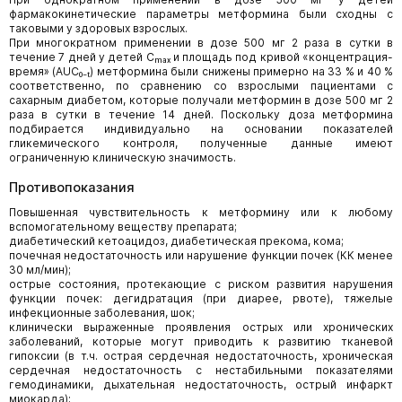
фармакокинетические параметры метформина были сходны с
таковыми у здоровых взрослых.
При многократном применении в дозе 500 мг 2 раза в сутки в
течение 7 дней у детей Сₘₐₓ и площадь под кривой «концентрация-
время» (AUC₀₋ₜ) метформина были снижены примерно на 33 % и 40 %
соответственно, по сравнению со взрослыми пациентами с
сахарным диабетом, которые получали метформин в дозе 500 мг 2
раза в сутки в течение 14 дней. Поскольку доза метформина
подбирается индивидуально на основании показателей
гликемического контроля, полученные данные имеют
ограниченную клиническую значимость.
Противопоказания
Повышенная чувствительность к метформину или к любому
вспомогательному веществу препарата;
диабетический кетоацидоз, диабетическая прекома, кома;
почечная недостаточность или нарушение функции почек (КК менее
30 мл/мин);
острые состояния, протекающие с риском развития нарушения
функции почек: дегидратация (при диарее, рвоте), тяжелые
инфекционные заболевания, шок;
клинически выраженные проявления острых или хронических
заболеваний, которые могут приводить к развитию тканевой
гипоксии (в т.ч. острая сердечная недостаточность, хроническая
сердечная недостаточность с нестабильными показателями
гемодинамики, дыхательная недостаточность, острый инфаркт
миокарда);