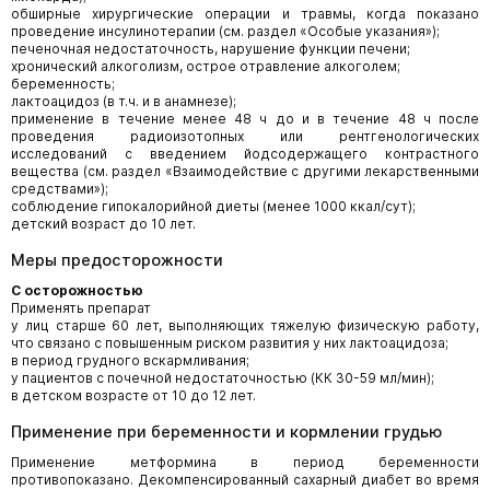
обширные хирургические операции и травмы, когда показано
проведение инсулинотерапии (см. раздел «Особые указания»);
печеночная недостаточность, нарушение функции печени;
хронический алкоголизм, острое отравление алкоголем;
беременность;
лактоацидоз (в т.ч. и в анамнезе);
применение в течение менее 48 ч до и в течение 48 ч после
проведения радиоизотопных или рентгенологических
исследований с введением йодсодержащего контрастного
вещества (см. раздел «Взаимодействие с другими лекарственными
средствами»);
соблюдение гипокалорийной диеты (менее 1000 ккал/сут);
детский возраст до 10 лет.
Меры предосторожности
С осторожностью
Применять препарат
у лиц старше 60 лет, выполняющих тяжелую физическую работу,
что связано с повышенным риском развития у них лактоацидоза;
в период грудного вскармливания;
у пациентов с почечной недостаточностью (КК 30-59 мл/мин);
в
детском возрасте от 10 до 12 лет.
Применение при беременности и кормлении грудью
Применение метформина в период беременности
противопоказано. Декомпенсированный сахарный диабет во время