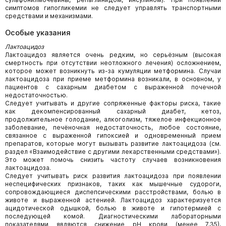
симптомов гипогликемии не следует управлять транспортными
средствами и механизмами.
Особые указания
Лактоацидоз
Лактоацидоз является очень редким, но серьёзным (высокая
смертность при отсутствии неотложного лечения) осложнением,
которое может возникнуть из-за кумуляции метформина. Случаи
лактоацидоза при приеме метформина возникали, в основном, у
пациентов с сахарным диабетом с выраженной почечной
недостаточностью.
Следует учитывать и другие сопряженные факторы риска, такие
как декомпенсированный сахарный диабет, кетоз,
продолжительное голодание, алкоголизм, тяжелое инфекционное
заболевание, печёночная недостаточность, любое состояние,
связанное с выраженной гипоксией и одновременный прием
препаратов, которые могут вызывать развитие лактоацидоза (см.
раздел «Взаимодействие с другими лекарственными средствами»).
Это может помочь снизить частоту случаев возникновения
лактоацидоза.
Следует учитывать риск развития лактоацидоза при появлении
неспецифических признаков, таких как мышечные судороги,
сопровождающиеся диспепсическими расстройствами, болью в
животе и выраженной астенией. Лактоацидоз характеризуется
ацидотической одышкой, болью в животе и гипотермией с
последующей комой. Диагностическими лабораторными
показателями являются снижение pH крови (менее 7,35),