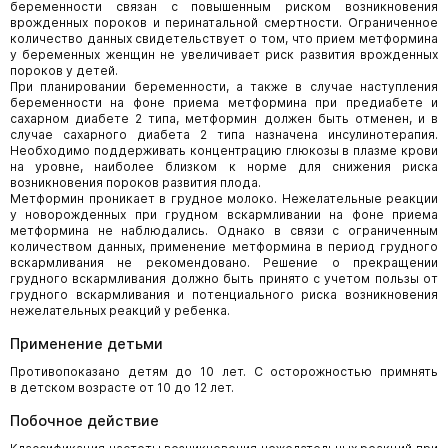
беременности связан с повышенным риском возникновения
врожденных пороков и перинатальной смертности. Ограниченное
количество данных свидетельствует о том, что прием метформина
у беременных женщин не увеличивает риск развития врожденных
пороков у детей.
При планировании беременности, а также в случае наступления
беременности на фоне приема метформина при предиабете и
сахарном диабете 2 типа, метформин должен быть отменен, и в
случае сахарного диабета 2 типа назначена инсулинотерапия.
Необходимо поддерживать концентрацию глюкозы в плазме крови
на уровне, наиболее близком к норме для снижения риска
возникновения пороков развития плода.
Метформин проникает в грудное молоко. Нежелательные реакции
у новорожденных при грудном вскармливании на фоне приема
метформина не наблюдались. Однако в связи с ограниченным
количеством данных, применение метформина в период грудного
вскармливания не рекомендовано. Решение о прекращении
грудного вскармливания должно быть принято с учетом пользы от
грудного вскармливания и потенциального риска возникновения
нежелательных реакций у ребенка.
Применение детьми
Противопоказано детям до 10 лет. С осторожностью примнять
в
детском возрасте от 10 до 12 лет.
Побочное действие