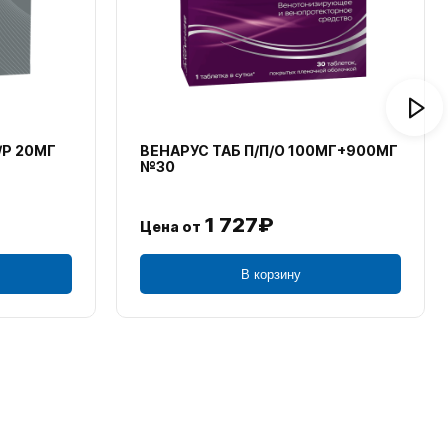
/Р 20МГ
ВЕНАРУС ТАБ П/П/О 100МГ+900МГ
№30
1 727₽
Цена от
В корзину