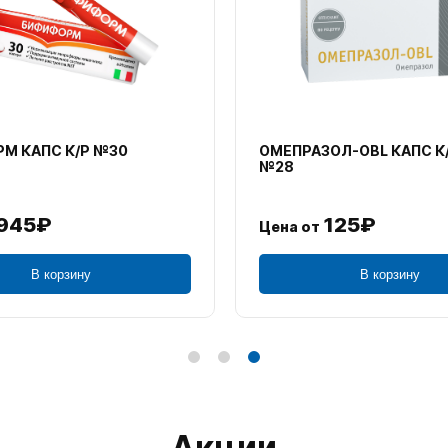
М КАПС К/Р №30
ОМЕПРАЗОЛ-OBL КАПС К
№28
945₽
125₽
Цена от
В корзину
В корзину
Акции