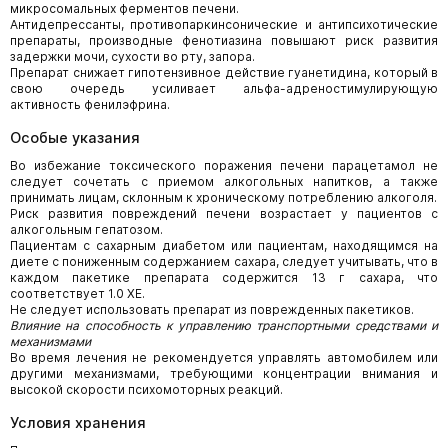
микросомальных ферментов печени.
Антидепрессанты, противопаркинсонические и антипсихотические
препараты, производные фенотиазина повышают риск развития
задержки мочи, сухости во рту, запора.
Препарат снижает гипотензивное действие гуанетидина, который в
свою очередь усиливает альфа-адреностимулирующую
активность фенилэфрина.
Особые указания
Во избежание токсического поражения печени парацетамол не
следует сочетать с приемом алкогольных напитков, а также
принимать лицам, склонным к хроническому потреблению алкоголя.
Риск развития повреждений печени возрастает у пациентов с
алкогольным гепатозом.
Пациентам с сахарным диабетом или пациентам, находящимся на
диете с пониженным содержанием сахара, следует учитывать, что в
каждом пакетике препарата содержится 13 г сахара, что
соответствует 1.0 ХЕ.
Не следует использовать препарат из поврежденных пакетиков.
Влияние на способность к управлению транспортными средствами и
механизмами
Во время лечения не рекомендуется управлять автомобилем или
другими механизмами, требующими концентрации внимания и
высокой скорости психомоторных реакций.
Условия хранения