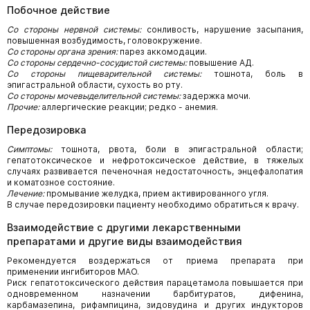
Побочное действие
Со стороны нервной системы:
сонливость, нарушение засыпания,
повышенная возбудимость, головокружение.
Со стороны органа зрения:
парез аккомодации.
Со стороны сердечно-сосудистой системы:
повышение АД.
Со стороны пищеварительной системы:
тошнота, боль в
эпигастральной области, сухость во рту.
Со стороны мочевыделительной системы:
задержка мочи.
Прочие:
аллергические реакции; редко - анемия.
Передозировка
Симптомы:
тошнота, рвота, боли в эпигастральной области;
гепатотоксическое и нефротоксическое действие, в тяжелых
случаях развивается печеночная недостаточность, энцефалопатия
и коматозное состояние.
Лечение:
промывание желудка, прием активированного угля.
В случае передозировки пациенту необходимо обратиться к врачу.
Взаимодействие с другими лекарственными
препаратами и другие виды взаимодействия
Рекомендуется воздержаться от приема препарата при
применении ингибиторов МАО.
Риск гепатотоксического действия парацетамола повышается при
одновременном назначении барбитуратов, дифенина,
карбамазепина, рифампицина, зидовудина и других индукторов