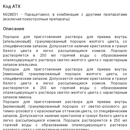
Код АТХ
N02BE51 - Парацетамол, в комбинации с другими препаратами
(исключая психотропные препараты)
Описание
Порошок для приготовления раствора для приема внутрь
[апельсиновый]: гранулированный порошок желтого цвета, со
специфическим запахом. Допускается наличие кристаллов и гранул
белого цвета и легко рассыпающихся комков. Порошок
растворяется в 250 мл горячей воды с образованием
опалесцирующего раствора светло-желтого цвета с характерным
запахом апельсина.
Порошок для приготовления раствора для приема внутрь
[лимонный]: гранулированный порошок желтого цвета, со
специфическим запахом. Допускается наличие кристаллов и гранул
белого цвета и легко рассыпающихся комков. Порошок
растворяется в 250 мл горячей воды с образованием
опалесцирующего раствора светло-желтого цвета с характерным
запахом лимона.
Порошок для приготовления раствора для приема внутрь
[малиновый]: гранулированный порошок от светло-розового до
темно-розового с красноватым оттенком цвета, со специфическим
запахом. Допускается наличие кристаллов и гранул белого цвета и
легко рассыпающихся комков. Порошок растворяется в 250 мл
горячей воды с образованием опалесцирующего раствора
розового цвета с характерным запахом малины.