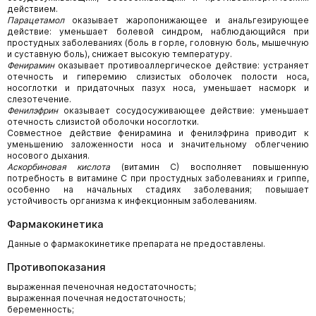
действием.
Парацетамол
оказывает жаропонижающее и анальгезирующее
действие: уменьшает болевой синдром, наблюдающийся при
простудных заболеваниях (боль в горле, головную боль, мышечную
и суставную боль), снижает высокую температуру.
Фенирамин
оказывает противоаллергическое действие: устраняет
отечность и гиперемию слизистых оболочек полости носа,
носоглотки и придаточных пазух носа, уменьшает насморк и
слезотечение.
Фенилэфрин
оказывает сосудосуживающее действие: уменьшает
отечность слизистой оболочки носоглотки.
Совместное действие фенирамина и фенилэфрина приводит к
уменьшению заложенности носа и значительному облегчению
носового дыхания.
Аскорбиновая кислота
(витамин С) восполняет повышенную
потребность в витамине С при простудных заболеваниях и гриппе,
особенно на начальных стадиях заболевания; повышает
устойчивость организма к инфекционным заболеваниям.
Фармакокинетика
Данные о фармакокинетике препарата не предоставлены.
Противопоказания
выраженная печеночная недостаточность;
выраженная почечная недостаточность;
беременность;