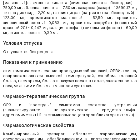
[малиновый]: лимонная кислота (лимонная кислота безводная) -
750,00 мг, яблочная кислота - 7,50 мг, сахароза (сахар) - 13599,17 мг,
титана диоксид - 2,20 мг, натрия цитрат (натрия цитрат безводный) -
123,00 мг, ароматизатор малиновый - 52,50 мг, краситель
хинолиновый желтый 0,083 мг, краситель азорубин (кислотный
красный 2С) - 0,247 мг, кальция фосфат (трикальция фосфат) - 60,00
мг, этилцеллюлоза - 0,30 мг.
Условия отпуска
Отпускается без рецепта
Показания к применению
симптоматическое лечение простудных заболеваний, ОРВИ, гриппа,
сопровождающихся высокой температурой, ознобом, головной
болью, насморком, болью в пазухах носа и в горле, заложенностью
носа, чиханьем и болями в мышцах и суставах.
Фармако-терапевтическая группа
ОРЗ и "простуды" симптомов средство устранения
(анальгезирующее ненаркотическое средство+альфа-
адреномиметик+H1-гистаминовых рецепторов блокатор+витамин)
Фармакологические свойства
Комбинированный препарат, обладает жаропонижающим,
сосудосуживающим, обезболивающим и противоаллергическим