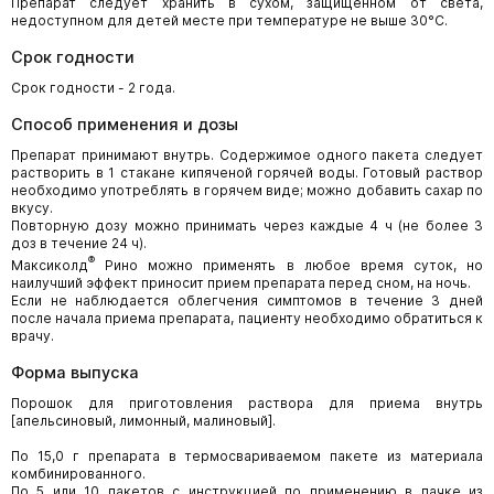
Препарат следует хранить в сухом, защищенном от света,
недоступном для детей месте при температуре не выше 30°С.
Срок годности
Срок годности - 2 года.
Способ применения и дозы
Препарат принимают внутрь. Содержимое одного пакета следует
растворить в 1 стакане кипяченой горячей воды. Готовый раствор
необходимо употреблять в горячем виде; можно добавить сахар по
вкусу.
Повторную дозу можно принимать через каждые 4 ч (не более 3
доз в течение 24 ч).
®
Максиколд
Рино можно применять в любое время суток, но
наилучший эффект приносит прием препарата перед сном, на ночь.
Если не наблюдается облегчения симптомов в течение 3 дней
после начала приема препарата, пациенту необходимо обратиться к
врачу.
Форма выпуска
Порошок для приготовления раствора для приема внутрь
[апельсиновый, лимонный, малиновый].
По 15,0 г препарата в термосвариваемом пакете из материала
комбинированного.
По 5 или 10 пакетов с инструкцией по применению в пачке из