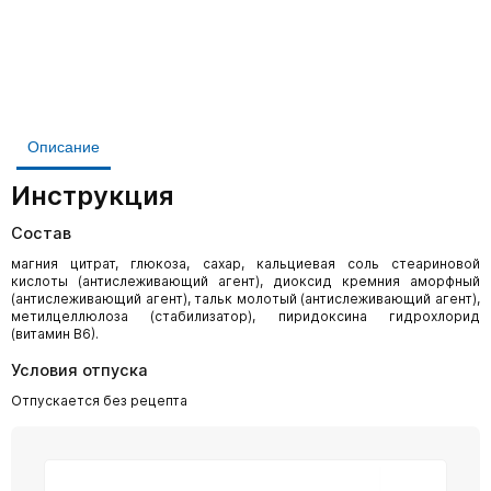
Описание
Инструкция
Состав
магния цитрат, глюкоза, сахар, кальциевая соль стеариновой
кислоты (антислеживающий агент), диоксид кремния аморфный
(антислеживающий агент), тальк молотый (антислеживающий агент),
метилцеллюлоза (стабилизатор), пиридоксина гидрохлорид
(витамин В6).
Условия отпуска
Отпускается без рецепта