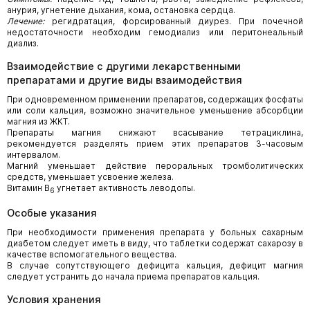
анурия, угнетение дыхания, кома, остановка сердца.
Лечение:
регидратация, форсированный диурез. При почечной
недостаточности необходим гемодиализ или перитонеальный
диализ.
Взаимодействие с другими лекарственными
препаратами и другие виды взаимодействия
При одновременном применении препаратов, содержащих фосфаты
или соли кальция, возможно значительное уменьшение абсорбции
магния из ЖКТ.
Препараты магния снижают всасывание тетрациклина,
рекомендуется разделять прием этих препаратов 3-часовым
интервалом.
Магний уменьшает действие пероральных тромболитических
средств, уменьшает усвоение железа.
Витамин В
угнетает активность леводопы.
6
Особые указания
При необходимости применения препарата у больных сахарным
диабетом следует иметь в виду, что таблетки содержат сахарозу в
качестве вспомогательного вещества.
В случае сопутствующего дефицита кальция, дефицит магния
следует устранить до начала приема препаратов кальция.
Условия хранения