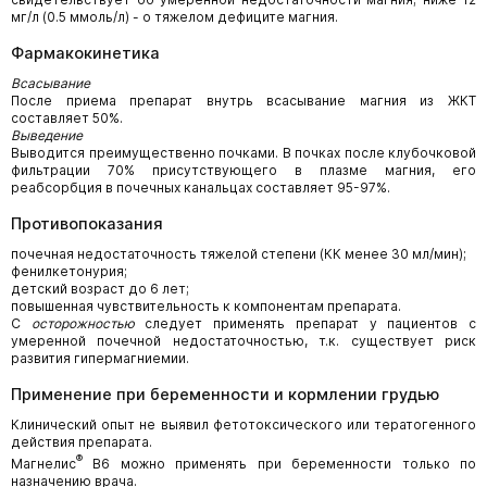
мг/л (0.5 ммоль/л) - о тяжелом дефиците магния.
Фармакокинетика
Всасывание
После приема препарат внутрь всасывание магния из ЖКТ
составляет 50%.
Выведение
Выводится преимущественно почками. В почках после клубочковой
фильтрации 70% присутствующего в плазме магния, его
реабсорбция в почечных канальцах составляет 95-97%.
Противопоказания
почечная недостаточность тяжелой степени (КК менее 30 мл/мин);
фенилкетонурия;
детский возраст до 6 лет;
повышенная чувствительность к компонентам препарата.
С
осторожностью
следует применять препарат у пациентов с
умеренной почечной недостаточностью, т.к. существует риск
развития гипермагниемии.
Применение при беременности и кормлении грудью
Клинический опыт не выявил фетотоксического или тератогенного
действия препарата.
®
Магнелис
В6 можно применять при беременности только по
назначению врача.