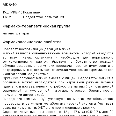
МКБ-10
Код МКБ-10
Показание
E61.2
Недостаточность магния
Фармако-терапевтическая группа
магния препарат
Фармакологические свойства
Препарат, восполняющий дефицит магния.
Магний является жизненно важным элементом, который находится
во всех тканях организма и необходим для нормального
функционирования клеток. Участвует в большинстве реакций
обмена веществ, в регуляции передачи нервных импульсов и в
сокращении мышц, оказывает спазмолитическое, антиаритмическое
и антиагрегантное действие.
Организм получает магний вместе с пищей. Недостаток магния в
организме может наблюдаться при нарушении режима питания
(диета) или при увеличении потребности в магнии (при повышенной
физической и умственной нагрузке, стрессе, беременности,
применении диуретиков).
Пиридоксин (витамин В
) участвует во многих метаболических
6
процессах, в регуляции метаболизма нервной системы. Улучшает
всасывание магния из ЖКТ и его проникновение в клетки.
Содержание магния в сыворотке от 12 до 17 мг/л (0.5-0.7 ммоль/л)
свидетельствует об умеренной недостаточности магния; ниже 12