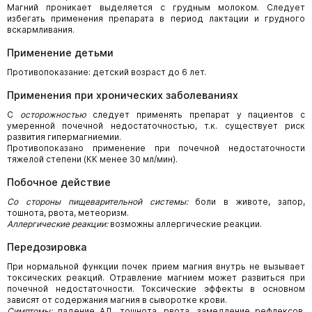
Магний проникает выделяется с грудным молоком. Следует
избегать применения препарата в период лактации и грудного
вскармливания.
Применение детьми
Противопоказание: детский возраст до 6 лет.
Применения при хронических заболеваниях
С
осторожностью
следует применять препарат у пациентов с
умеренной почечной недостаточностью, т.к. существует риск
развития гипермагниемии.
Противопоказано применение при почечной недостаточности
тяжелой степени (КК менее 30 мл/мин).
Побочное действие
Со стороны пищеварительной системы:
боли в животе, запор,
тошнота, рвота, метеоризм.
Аллергические реакции:
возможны аллергические реакции.
Передозировка
При нормальной функции почек прием магния внутрь не вызывает
токсических реакций. Отравление магнием может развиться при
почечной недостаточности. Токсические эффекты в основном
зависят от содержания магния в сыворотке крови.
Симптомы:
падение АД, тошнота, рвота, замедление рефлексов,